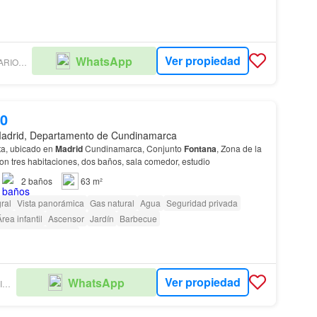
Ver propiedad
WhatsApp
BROKERS INMOBILIARIOS LP - NEW DEAL
00
adrid, Departamento de Cundinamarca
a, ubicado en
Madrid
Cundinamarca, Conjunto
Fontana
, Zona de la
on tres habitaciones, dos baños, sala comedor, estudio
2
baños
63 m²
ral
Vista panorámica
Gas natural
Agua
Seguridad privada
rea infantil
Ascensor
Jardín
Barbecue
as con discapacidad
Ver propiedad
WhatsApp
ACSI AGENCIA INMOBILIARIA