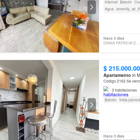
Internet
Balcón
Coc
Agua
amenity_wi_fi
Acceso para person
Hace 3 días
DIANA PATRICIA ESCOBAR
$ 215.000.0
Apartamento
in M
Código 2162 Se 
3
habitaciones
Balcón
Vista panor
Hace 3 días