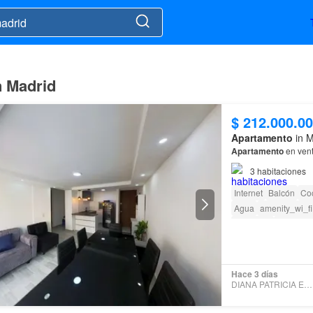
n Madrid
$ 212.000.0
Apartamento
in M
Apartamento
en vent
3
habitaciones
Internet
Balcón
Coc
Agua
amenity_wi_fi
Barbecue
Acceso p
Hace 3 días
DIANA PATRICIA ESCOBAR