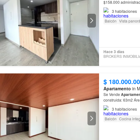
$158.000 administra
3
habitaciones
Balcón
Vista panor
Hace 3 días
$ 180.000.0
Apartamento
in M
Se Vende
Apartame
3
habitaciones
Balcón
Cocina integ