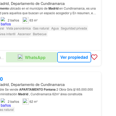
adrid, Departamento de Cundinamarca
amento
ubicado en el municipio de
Madrid
en Cundinamarca, es una
d para aquellos que buscan un espacio acogedor y En resumen, este
rid
es la oportunidad perfecta para aq…
2
baños
63 m²
ral
Vista panorámica
Gas natural
Agua
Seguridad privada
rea infantil
Ascensor
Barbecue
as con discapacidad
Ver propiedad
WhatsApp
ACSI AGENCIA INMOBILIARIA
00
adrid, Departamento de Cundinamarca
ble Se vende
APARTAMENTO
Fontana
2 Obra Gris $165.000.000
ministración
Madrid
, Cundinamarca 62m² área construida
2
baños
62 m²
as natural