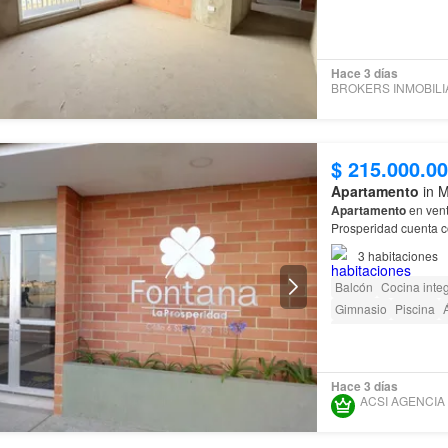
Hace 3 días
$ 215.000.0
Apartamento
in M
Apartamento
en vent
Prosperidad cuenta c
3
habitaciones
Balcón
Cocina integ
Gimnasio
Piscina
Á
Acceso para person
Hace 3 días