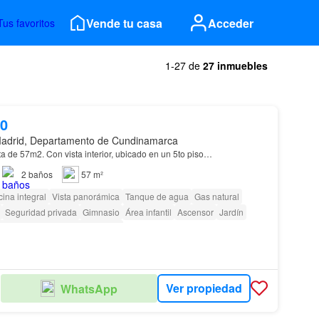
Vende tu casa
Acceder
Tus favoritos
1-27 de
27 inmuebles
00
adrid, Departamento de Cundinamarca
a de 57m2. Con vista interior, ubicado en un 5to piso…
2
baños
57 m²
ina integral
Vista panorámica
Tanque de agua
Gas natural
Seguridad privada
Gimnasio
Área infantil
Ascensor
Jardín
ara personas con discapacidad
Ver propiedad
WhatsApp