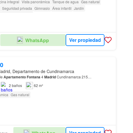
ina integral
Vista panorámica
Tanque de agua
Gas natural
Seguridad privada
Gimnasio
Área infantil
Jardín
as con discapacidad
Ver propiedad
WhatsApp
00
adrid, Departamento de Cundinamarca
vende
Apartamento
Fontana
4
Madrid
Cundinamarca 215…
2
baños
62 m²
ámica
Gas natural
Ver propiedad