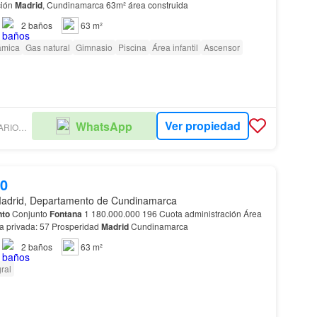
ción
Madrid
, Cundinamarca 63m² área construida
2
baños
63 m²
ámica
Gas natural
Gimnasio
Piscina
Área infantil
Ascensor
Ver propiedad
WhatsApp
BROKERS INMOBILIARIOS LP - NEW DEAL
00
adrid, Departamento de Cundinamarca
nto
Conjunto
Fontana
1 180.000.000 196 Cuota administración Área
construida: 63m2 Área privada: 57 Prosperidad
Madrid
Cundinamarca
2
baños
63 m²
ral