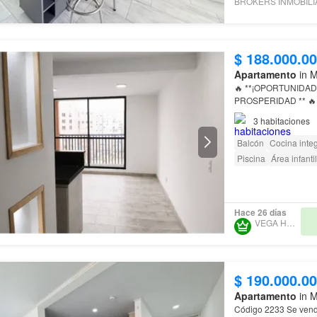
$ 188.000.0
Apartamento
in M
🔥 **¡OPORTUNIDA
PROSPERIDAD ** 🔥 V
estrenar, ubicado en
3
habitaciones
Balcón
Cocina integ
Piscina
Área infantil
Hace 26 días
VEGA HOUSES
$ 190.000.0
Apartamento
in M
Código 2233 Se ven