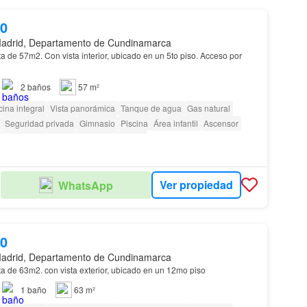
00
adrid, Departamento de Cundinamarca
de 57m2. Con vista interior, ubicado en un 5to piso. Acceso por
2
baños
57 m²
ina integral
Vista panorámica
Tanque de agua
Gas natural
Seguridad privada
Gimnasio
Piscina
Área infantil
Ascensor
cceso para personas con discapacidad
Ver propiedad
WhatsApp
00
adrid, Departamento de Cundinamarca
a de 63m2. con vista exterior, ubicado en un 12mo piso
1
baño
63 m²