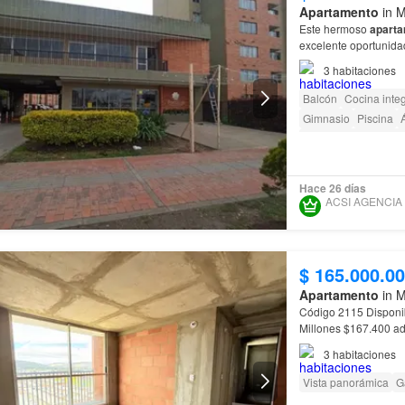
Apartamento
in M
Este hermoso
apart
excelente oportunida
apartamento
en
Mad
3
habitaciones
Balcón
Cocina integ
Gimnasio
Piscina
Á
Acceso para person
Hace 26 días
$ 165.000.0
Apartamento
in M
Código 2115 Disponi
Millones $167.400 ad
3
habitaciones
Vista panorámica
G