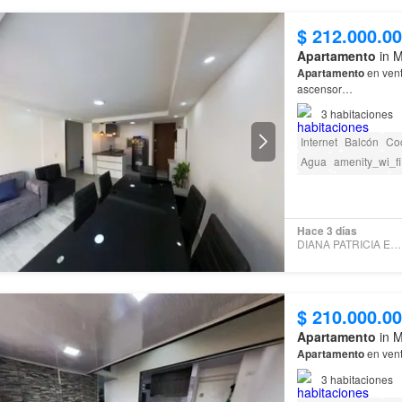
$ 212.000.0
Apartamento
in M
Apartamento
en venta 
ascensor…
3
habitaciones
Internet
Balcón
Coc
Agua
amenity_wi_fi
Jardín
Barbecue
A
Hace 3 días
DIANA PATRICIA ESCOBAR
$ 210.000.0
Apartamento
in M
Apartamento
en vent
3
habitaciones