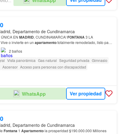
WhatsApp
BROKERS INMOBILIARIOS LP - NEW DEAL
00
adrid, Departamento de Cundinamarca
D ÚNICA EN
MADRID
, CUNDINAMARCA!
FONTANA
3 LA
ive o invierte en un
apartamento
totalmente remodelado, listo para
 una de las zonas con mayor valorización…
2
baños
ral
Vista panorámica
Gas natural
Seguridad privada
Gimnasio
Ascensor
Acceso para personas con discapacidad
Ver propiedad
WhatsApp
00
adrid, Departamento de Cundinamarca
de
Fontana
1
Apartamento
la prosperidad $190.000.000 Millones