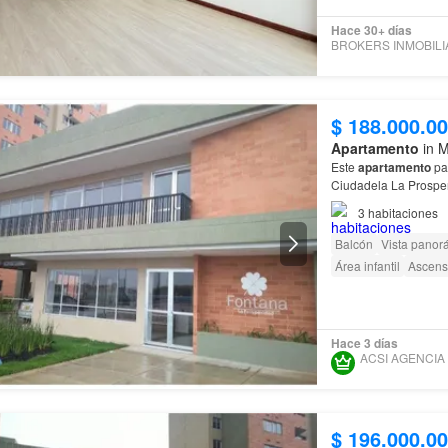
Hace 30+ días
$ 188.000.0
Apartamento
in M
Este
apartamento
pa
Ciudadela La Prosper
esperes más y visita
3
habitaciones
Balcón
Vista panor
Área infantil
Ascens
Hace 3 días
$ 196.000.0