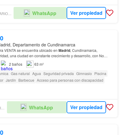
Ver propiedad
WhatsApp
BROKERS INMOBILIARIOS LP - NEW DEAL
00
adrid, Departamento de Cundinamarca
ra VENTA se encuentra ubicado en
Madrid
, Cundinamarca,
idad, una ciudad en constante crecimiento y desarrollo, con No
 este hermoso
apartamento
ubicado en
Madrid
, Cun…
2
baños
63 m²
ámica
Gas natural
Agua
Seguridad privada
Gimnasio
Piscina
or
Jardín
Barbecue
Acceso para personas con discapacidad
Ver propiedad
WhatsApp
ACSI AGENCIA INMOBILIARIA
00