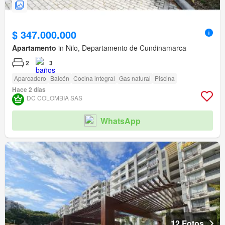
$ 347.000.000
Apartamento
in Nilo, Departamento de Cundinamarca
2
3
Aparcadero
Balcón
Cocina integral
Gas natural
Piscina
Hace 2 días
DC COLOMBIA SAS
WhatsApp
12 Fotos