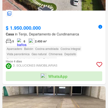
$ 1.950.000.000
Casa
in Tenjo, Departamento de Cundinamarca
5
6
2.450 m²
Aparcadero
Balcón
Cocina amoblada
Cocina integral
Vista panorámica
Gas natural
Chimenea
Depósito
Seguridad privada
Jardín
Barbecue
Hace 4 días
D. SOLUCIONES INMOBILIARIAS
WhatsApp