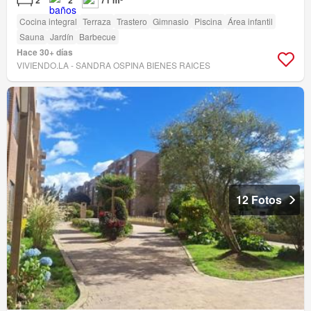
2
2
71 m²
Cocina integral
Terraza
Trastero
Gimnasio
Piscina
Área infantil
Sauna
Jardín
Barbecue
Hace 30+ días
VIVIENDO.LA - SANDRA OSPINA BIENES RAICES
12 Fotos