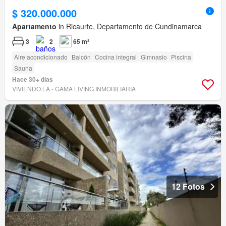
$ 320.000.000
Apartamento
in Ricaurte, Departamento de Cundinamarca
3
2
65 m²
Aire acondicionado
Balcón
Cocina integral
Gimnasio
Piscina
Sauna
Hace 30+ días
VIVIENDO.LA - GAMA LIVING INMOBILIARIA
12 Fotos