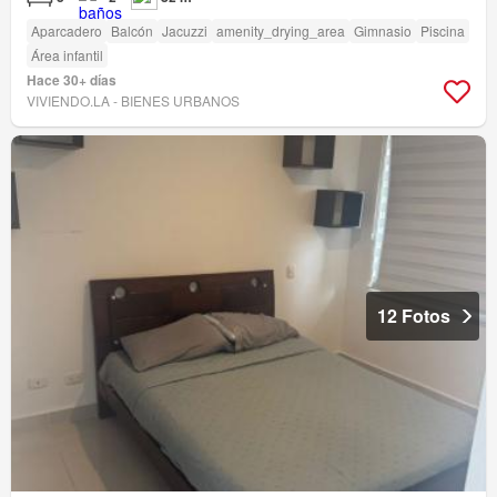
Aparcadero
Balcón
Jacuzzi
amenity_drying_area
Gimnasio
Piscina
Área infantil
Hace 30+ días
VIVIENDO.LA - BIENES URBANOS
12 Fotos