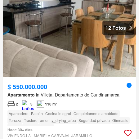
12 Fotos
$ 550.000.000
Apartamento
in Villeta, Departamento de Cundinamarca
2
3
110 m²
Aparcadero
Balcón
Cocina integral
Completamente amoblado
Terraza
Trastero
amenity_drying_area
Seguridad privada
Gimnasio
Piscina
Ascensor
Jardín
Hace 30+ días
VIVIENDO.LA - MARIELA CARVAJAL JARAMILLO