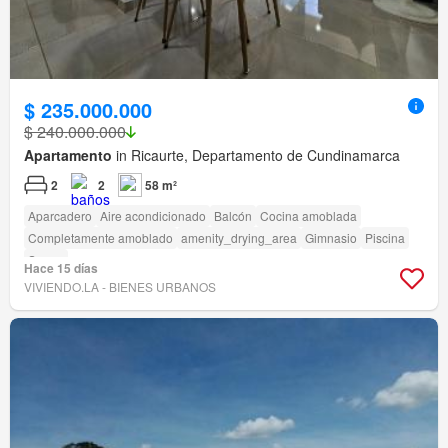
$ 235.000.000
$ 240.000.000
Apartamento
in Ricaurte, Departamento de Cundinamarca
2
2
58 m²
Aparcadero
Aire acondicionado
Balcón
Cocina amoblada
Completamente amoblado
amenity_drying_area
Gimnasio
Piscina
Sauna
Hace 15 días
VIVIENDO.LA - BIENES URBANOS