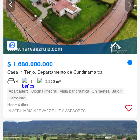
$ 1.680.000.000
Casa
in Tenjo, Departamento de Cundinamarca
4
5
2.200 m²
Aparcadero
Cocina integral
Vista panorámica
Chimenea
Jardín
Barbecue
Hace 4 días
INMOBILIARIA NARVAEZ RUIZ Y ASESORES.