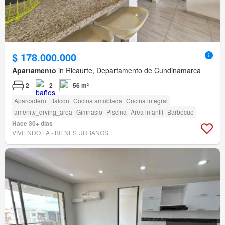
$ 178.000.000
Apartamento
in Ricaurte, Departamento de Cundinamarca
2
2
56 m²
Aparcadero
Balcón
Cocina amoblada
Cocina integral
amenity_drying_area
Gimnasio
Piscina
Área infantil
Barbecue
Hace 30+ días
VIVIENDO.LA - BIENES URBANOS