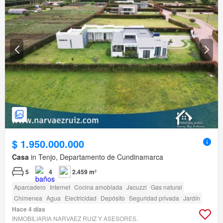
$ 1.950.000.000
Casa
in Tenjo, Departamento de Cundinamarca
5
4
2.459 m²
Aparcadero
Internet
Cocina amoblada
Jacuzzi
Gas natural
Chimenea
Agua
Electricidad
Depósito
Seguridad privada
Jardín
Hace 4 días
INMOBILIARIA NARVAEZ RUIZ Y ASESORES.