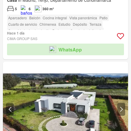
Casa
in Madrid, Tenjo, Departamento de Cundinamarca
5
6
360 m²
Aparcadero
Balcón
Cocina integral
Vista panorámica
Patio
Cuarto de servicio
Chimenea
Estudio
Depósito
Terraza
Seguridad privada
Jardín
Barbecue
Caseta de vigilancia
Hace 1 día
CIMA GROUP SAS
WhatsApp