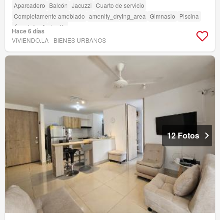
Aparcadero
Balcón
Jacuzzi
Cuarto de servicio
Completamente amoblado
amenity_drying_area
Gimnasio
Piscina
Área infantil
Jardín
Hace 6 días
VIVIENDO.LA - BIENES URBANOS
12 Fotos