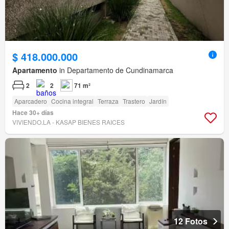
$ 418.000.000
Apartamento
in Departamento de Cundinamarca
2
2
71 m²
Aparcadero
Cocina integral
Terraza
Trastero
Jardín
Hace 30+ días
VIVIENDO.LA - KASAP BIENES RAICES
12 Fotos