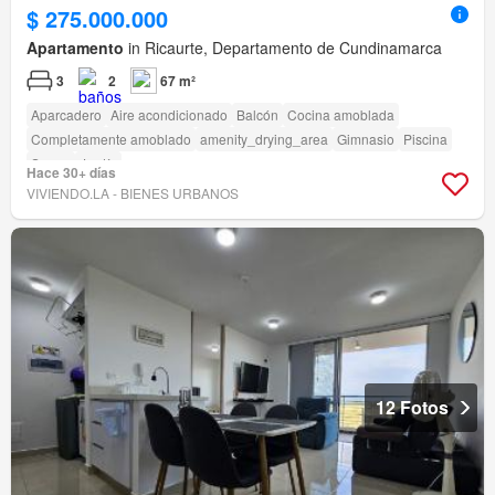
$ 275.000.000
Apartamento
in Ricaurte, Departamento de Cundinamarca
3
2
67 m²
Aparcadero
Aire acondicionado
Balcón
Cocina amoblada
Completamente amoblado
amenity_drying_area
Gimnasio
Piscina
Sauna
Jardín
Hace 30+ días
VIVIENDO.LA - BIENES URBANOS
12 Fotos