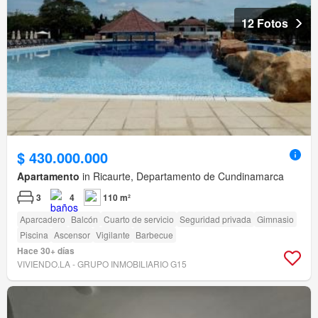
12 Fotos
$ 430.000.000
Apartamento
in Ricaurte, Departamento de Cundinamarca
3
4
110 m²
Aparcadero
Balcón
Cuarto de servicio
Seguridad privada
Gimnasio
Piscina
Ascensor
Vigilante
Barbecue
Hace 30+ días
VIVIENDO.LA - GRUPO INMOBILIARIO G15