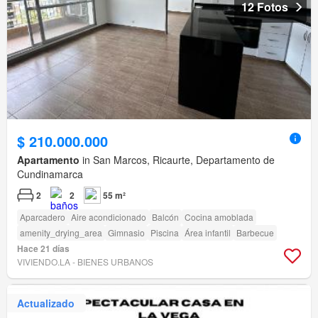
12 Fotos
$ 210.000.000
Apartamento
in San Marcos, Ricaurte, Departamento de
Cundinamarca
2
2
55 m²
Aparcadero
Aire acondicionado
Balcón
Cocina amoblada
amenity_drying_area
Gimnasio
Piscina
Área infantil
Barbecue
Hace 21 días
VIVIENDO.LA - BIENES URBANOS
Actualizado