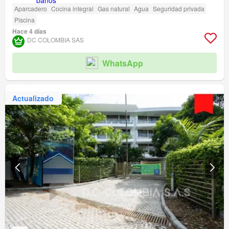
Aparcadero
Cocina integral
Gas natural
Agua
Seguridad privada
Piscina
Hace 4 días
DC COLOMBIA SAS
WhatsApp
Actualizado