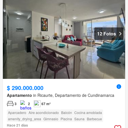
12 Fotos
$ 290.000.000
Apartamento
in Ricaurte, Departamento de Cundinamarca
3
2
67 m²
Aparcadero
Aire acondicionado
Balcón
Cocina amoblada
amenity_drying_area
Gimnasio
Piscina
Sauna
Barbecue
Hace 21 días