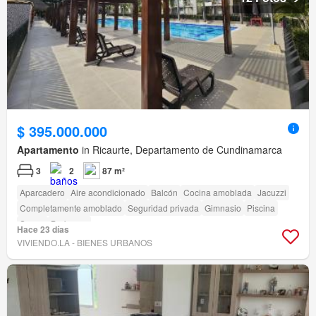
$ 395.000.000
Apartamento
in Ricaurte, Departamento de Cundinamarca
3
2
87 m²
Aparcadero
Aire acondicionado
Balcón
Cocina amoblada
Jacuzzi
Completamente amoblado
Seguridad privada
Gimnasio
Piscina
Sauna
Barbecue
Hace 23 días
VIVIENDO.LA - BIENES URBANOS