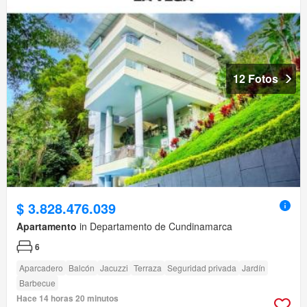
12 Fotos
$ 3.828.476.039
Apartamento
in Departamento de Cundinamarca
6
Aparcadero
Balcón
Jacuzzi
Terraza
Seguridad privada
Jardín
Barbecue
Hace 14 horas 20 minutos