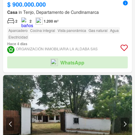
$ 900.000.000
Casa
in Tenjo, Departamento de Cundinamarca
2
2
1.200 m²
Aparcadero
Cocina integral
Vista panorámica
Gas natural
Agua
Electricidad
Hace 4 días
ORGANIZACIÓN INMOBILIARIA LA ALDABA SAS
WhatsApp