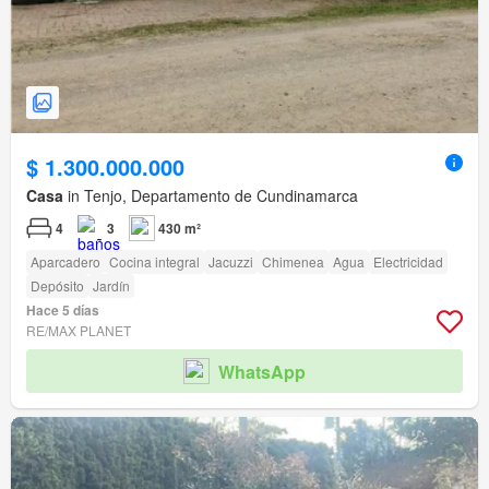
$ 1.300.000.000
Casa
in Tenjo, Departamento de Cundinamarca
4
3
430 m²
Aparcadero
Cocina integral
Jacuzzi
Chimenea
Agua
Electricidad
Depósito
Jardín
Hace 5 días
RE/MAX PLANET
WhatsApp