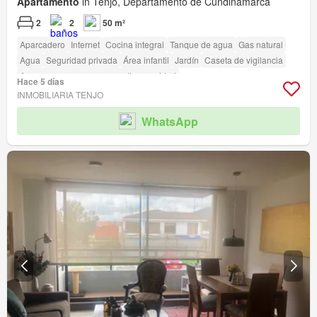
Apartamento
in Tenjo, Departamento de Cundinamarca
2
2
50 m²
Aparcadero
Internet
Cocina integral
Tanque de agua
Gas natural
Agua
Seguridad privada
Área infantil
Jardín
Caseta de vigilancia
Acceso para personas con discapacidad
Hace 5 días
INMOBILIARIA TENJO
WhatsApp