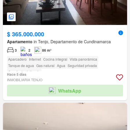
$ 365.000.000
Apartamento
in Tenjo, Departamento de Cundinamarca
3
2
86 m²
Aparcadero
Internet
Cocina integral
Vista panorámica
Tanque de agua
Gas natural
Agua
Seguridad privada
Caseta de vigilancia
Hace 5 días
INMOBILIARIA TENJO
WhatsApp