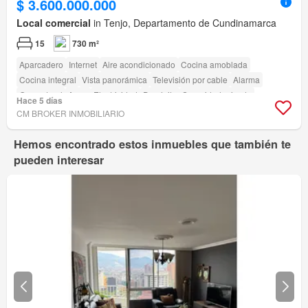
$ 3.600.000.000
Local comercial
in Tenjo, Departamento de Cundinamarca
15
730 m²
Aparcadero
Internet
Aire acondicionado
Cocina amoblada
Cocina integral
Vista panorámica
Televisión por cable
Alarma
Gas natural
Agua
Electricidad
Depósito
Seguridad privada
Hace 5 días
Acceso para personas con discapacidad
CM BROKER INMOBILIARIO
Hemos encontrado estos inmuebles que también te
pueden interesar