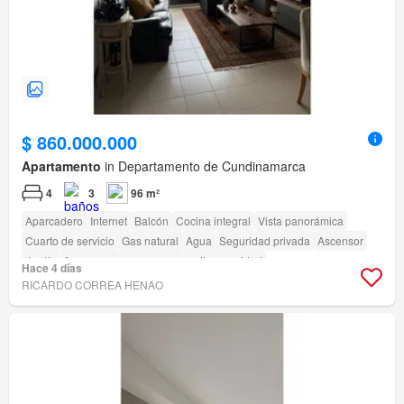
$ 860.000.000
Apartamento
in Departamento de Cundinamarca
4
3
96 m²
Aparcadero
Internet
Balcón
Cocina integral
Vista panorámica
Cuarto de servicio
Gas natural
Agua
Seguridad privada
Ascensor
Jardín
Acceso para personas con discapacidad
Hace 4 días
RICARDO CORREA HENAO