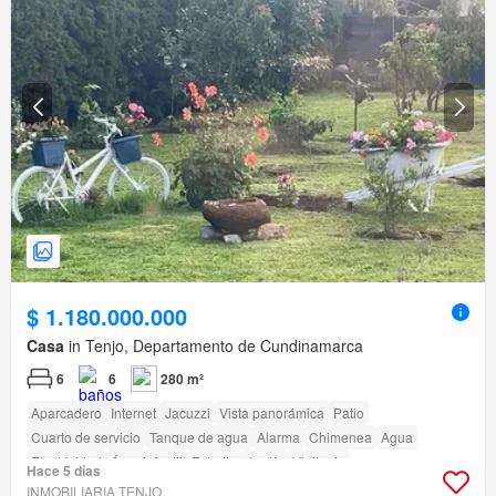
$ 1.180.000.000
Casa
in Tenjo, Departamento de Cundinamarca
6
6
280 m²
Aparcadero
Internet
Jacuzzi
Vista panorámica
Patio
Cuarto de servicio
Tanque de agua
Alarma
Chimenea
Agua
Electricidad
Área infantil
Estudio
Jardín
Vigilante
Hace 5 días
INMOBILIARIA TENJO