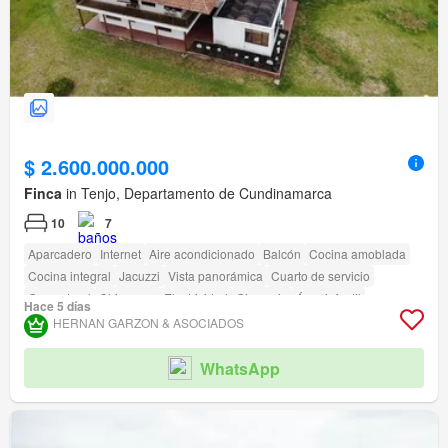
$ 2.600.000.000
Finca
in Tenjo, Departamento de Cundinamarca
10
7
Aparcadero
Internet
Aire acondicionado
Balcón
Cocina amoblada
Cocina integral
Jacuzzi
Vista panorámica
Cuarto de servicio
Gas natural
Chimenea
Electricidad
Gimnasio
Área infantil
Hace 5 días
HERNAN GARZON & ASOCIADOS
WhatsApp