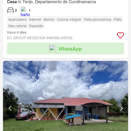
Casa
in Tenjo, Departamento de Cundinamarca
2
1
Aparcadero
Internet
Balcón
Cocina integral
Vista panorámica
Patio
Gas natural
Depósito
Hace 4 días
DC GROUP NEGOCIOS INMOBILIARIOS
WhatsApp