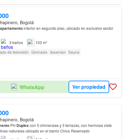
000
hapinero, Bogotá
apartamento
interior en segundo piso, ubicado en exclusivo sector
3
baños
103 m²
rado de televisión
Gimnasio
Ascensor
Sauna
Ver propiedad
WhatsApp
000
hapinero, Bogotá
mento
PH
Duplex
con 5 chimeneas y 3 terrazas, con hermosa vista
rdines naturales ubicado en el barrio Chico Reservado