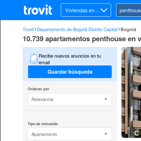
Viviendas en v
enta
Trovit
Departamento de Bogotá Distrito Capital
Bogotá
10.739 apartamentos penthouse en 
Recibe nuevos anuncios en tu
email
Guardar búsqueda
Ordenar por
Relevancia
Tipo de inmueble
Apartamento