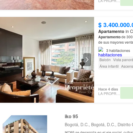
LA PROPRIÉTÉ
$ 3.400.000.
Apartamento
in C
Apartamento
de 300 
de sus mayores ventaj
comunes completas: 
3
habitaciones
Balcón
Vista panor
Área infantil
Ascens
Hace 4 días
LA PROPRIÉTÉ
iko 95
Bogotá, D.C., Bogotá, D.C., Distrito 
IKO95 se desarrolla en el eje social, cultur