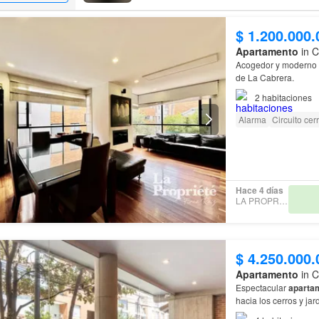
$ 1.200.000.
Apartamento
in C
Acogedor y moderno
de La Cabrera.
2
habitaciones
Alarma
Circuito cer
Hace 4 días
LA PROPRIÉTÉ
$ 4.250.000.
Apartamento
in C
Espectacular
aparta
hacia los cerros y ja