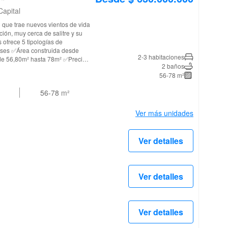
Capital
ón, muy cerca de salitre y su
ofrece 5 tipologías de
2-3 habitaciones
2 baños
56-78 m²
Salón social, Teatrino social,
56-78
m²
e negocios, Gimnasio privado,
tas, Parque infantil, Cancha
Ver más unidades
 serán asignados por el
Ver detalles
 de entidades catastrales o
ue pueden
Ver detalles
ría
ución responsable de la
dad de Bogotá, se encuentra en
se de una zona de
Ver detalles
 el estrato final.