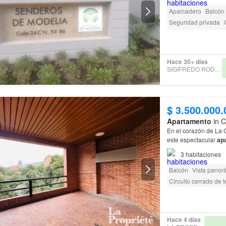
Aparcadero
Balcón
Seguridad privada
Caseta de vigilancia
Hace 30+ días
SIGIFREDO RODRIGUEZ
$ 3.500.000.
Apartamento
in C
En el corazón de La 
este espectacular
ap
solo 24
apartamento
3
habitaciones
Balcón
Vista panor
Circuito cerrado de t
Hace 4 días