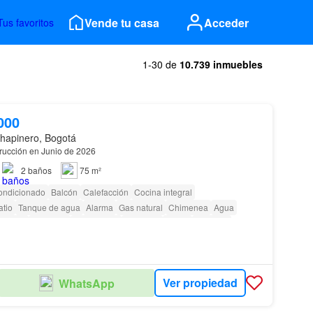
Vende tu casa
Acceder
Tus favoritos
1-30 de
10.739 inmuebles
000
hapinero, Bogotá
trucción en Junio de 2026
2
baños
75 m²
ondicionado
Balcón
Calefacción
Cocina integral
atio
Tanque de agua
Alarma
Gas natural
Chimenea
Agua
privada
Gimnasio
Área infantil
Ascensor
Jardín
Vigilante
 vigilancia
Acceso para personas con discapacidad
Ver propiedad
WhatsApp