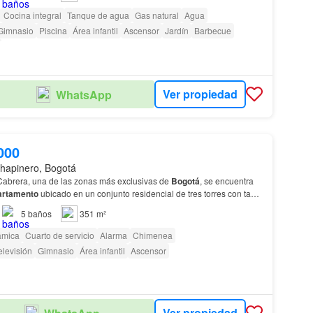
Cocina integral
Tanque de agua
Gas natural
Agua
Gimnasio
Piscina
Área infantil
Ascensor
Jardín
Barbecue
Ver propiedad
WhatsApp
000
hapinero, Bogotá
Cabrera, una de las zonas más exclusivas de
Bogotá
, se encuentra
artamento
ubicado en un conjunto residencial de tres torres con tan
s
en total.…
5
baños
351 m²
ámica
Cuarto de servicio
Alarma
Chimenea
elevisión
Gimnasio
Área infantil
Ascensor
Ver propiedad