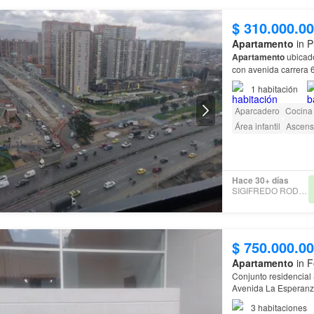
$ 310.000.0
Apartamento
in P
Apartamento
ubicado
1
habitación
Aparcadero
Cocina 
Área infantil
Ascens
Hace 30+ días
SIGIFREDO RODRIGUEZ
$ 750.000.0
Apartamento
in F
Conjunto residencial 
Avenida La Esperanza 
comerciales (Hayuel
3
habitaciones