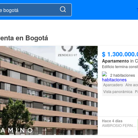
venta en Bogotá
$ 1.300.000.
Apartamento
in C
Edificio termina cons
2
habitaciones
Aparcadero
Aire ac
Vista panorámica
P
Terraza
Seguridad 
Barbecue
Caseta de
Hace 4 días
AMBROSIO FERNANDEZ 1