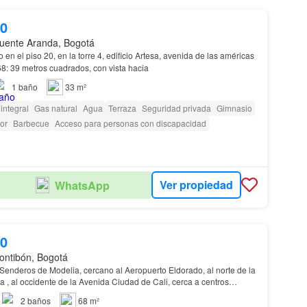
00
uente Aranda, Bogotá
 en el piso 20, en la torre 4, edificio Artesa, avenida de las américas
con avenida carrera 68: 39 metros cuadrados, con vista hacia
1
baño
33 m²
integral
Gas natural
Agua
Terraza
Seguridad privada
Gimnasio
or
Barbecue
Acceso para personas con discapacidad
Ver propiedad
WhatsApp
00
ontibón, Bogotá
Senderos de Modelia, cercano al Aeropuerto Eldorado, al norte de la
, al occidente de la Avenida Ciudad de Cali, cerca a centros
os)…
2
baños
68 m²