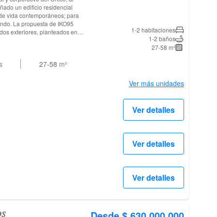
 de vida contemporáneos; para
e IKO95
1-2 habitaciones
dos exteriores, planteados en
1-2 baños
les en piso uno y cubierta y
27-58 m²
s
27-58
m²
Ver más unidades
Ver detalles
Ver detalles
Ver detalles
𝑆
Desde $ 630.000.000