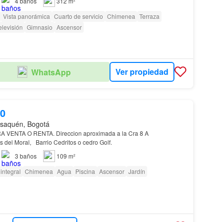
4
baños
312 m²
Vista panorámica
Cuarto de servicio
Chimenea
Terraza
elevisión
Gimnasio
Ascensor
Ver propiedad
WhatsApp
00
saquén, Bogotá
A O RENTA. Direccion aproximada a la Cra 8 A
con 153 conjunto altos del Moral, Barrio Cedritos o cedro Golf.
3
baños
109 m²
integral
Chimenea
Agua
Piscina
Ascensor
Jardín