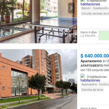
4
habitaciones
Balcón
Calefacción
Circuito cerrado de t
Hace 4 días
LA PROPRIÉTÉ
$ 640.000.0
Apartamento
in U
APARTAMENTO
PARA VENT
3
habitaciones
Aparcadero
Cocina 
Cancha de tenis
Hace 4 días