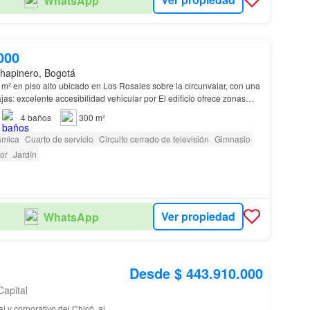
WhatsApp
000
hapinero, Bogotá
m² en piso alto ubicado en Los Rosales sobre la circunvalar, con una
as: excelente accesibilidad vehicular por El edificio ofrece zonas
espectacular cava y con reserv…
4
baños
300 m²
ámica
Cuarto de servicio
Circuito cerrado de televisión
Gimnasio
or
Jardín
Ver propiedad
WhatsApp
Desde $ 443.910.000
Capital
al y corporativo del Chicó, al