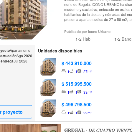
norte de Bogotá. ICONO URBANO ha diseñado un edificio residencial
moderno y exclusivo, enfocado en estilos
habitantes de la ciudad y nómadas del mundo. La propuesta d
presenta apartaestudios de 27 a 58 m2, to
una torre de 7 pisos, con espacios comuna
parqueaderos en sótano.
Publicado por Icono Urbano
1-2
Hab.
1-2
Baño
oyecto
Apartamento
Unidades disponibles
nstrucción
Ago 2026
 entrega
Jul 2028
$ 443.910.000
1
1
27m²
$ 515.995.500
1
1
33m²
$ 496.798.500
r proyecto
1
1
29m²
𝐆𝐑𝐄𝐆𝐀𝐋 - 𝐷𝐸 𝐶𝑈𝐴𝑇𝑅𝑂 𝑉𝐼𝐸𝑁𝑇