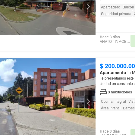
Aparcadero
Balcón
Seguridad privada
Hace 3 días
ANATOT INMOBILIARIA
$ 200.000.0
Apartamento
in M
Te presentamos est
ciudad en constante 
3
habitaciones
Cocina integral
Vis
Área infantil
Barbec
Hace 3 días