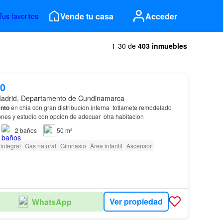
Vende tu casa
Acceder
Tus favoritos
1-30 de
403 inmuebles
00
adrid, Departamento de Cundinamarca
nto
en chia con gran distribucion interna totlamete remodelado
ones y estudio con opcion de adecuar otra habitacion
2
baños
50 m²
integral
Gas natural
Gimnasio
Área infantil
Ascensor
Ver propiedad
WhatsApp