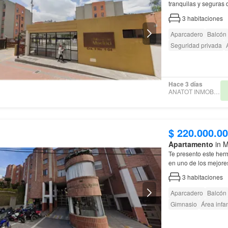
tranquilas y seguras
habitaciones, lo cual
3
habitaciones
Aparcadero
Balcón
Seguridad privada
Hace 3 días
ANATOT INMOBILIARIA
$ 220.000.0
Apartamento
in M
Te presento este he
en uno de los mejore
3
habitaciones
Aparcadero
Balcón
Gimnasio
Área infan