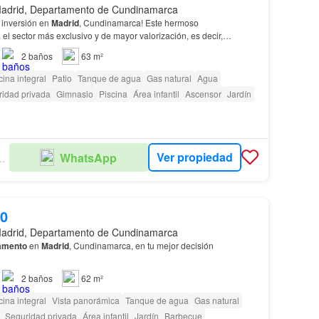
adrid, Departamento de Cundinamarca
 inversión en
Madrid
, Cundinamarca! Este hermoso
 el sector más exclusivo y de mayor valorización, es decir,
a.
2
baños
63 m²
ina integral
Patio
Tanque de agua
Gas natural
Agua
idad privada
Gimnasio
Piscina
Área infantil
Ascensor
Jardín
Ver propiedad
WhatsApp
RIA CRECENTY
00
adrid, Departamento de Cundinamarca
amento
en
Madrid
, Cundinamarca, en tu mejor decisión
2
baños
62 m²
ina integral
Vista panorámica
Tanque de agua
Gas natural
Seguridad privada
Área infantil
Jardín
Barbecue