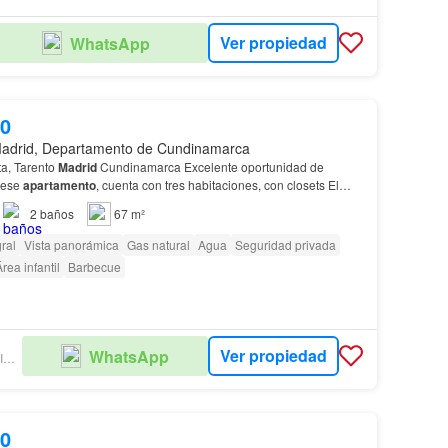
Ver propiedad
WhatsApp
00
adrid, Departamento de Cundinamarca
a, Tarento
Madrid
Cundinamarca Excelente oportunidad de
n ese
apartamento
, cuenta con tres habitaciones, con closets El
con excelentes acabados y en muy buen estado,…
2
baños
67 m²
ral
Vista panorámica
Gas natural
Agua
Seguridad privada
rea infantil
Barbecue
Ver propiedad
WhatsApp
ACSI AGENCIA INMOBILIARIA
00