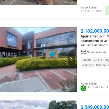
Hace 3 días
ANATOT INMOBILIARIA
$ 182.000.0
Apartamento
in M
Apartamento
en vent
adquirir vivienda co
apartamento
cuenta 
3
habitaciones
Balcón
Cocina integ
Gimnasio
Piscina
Á
Hace 3 días
$ 349.000.0