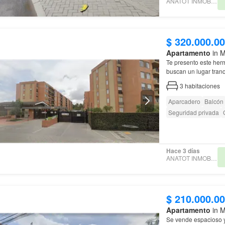
ANATOT INMOBILIARIA
$ 320.000.0
Apartamento
in M
Te presento este he
buscan un lugar tranq
sin esta oportunidad 
3
habitaciones
Aparcadero
Balcón
Seguridad privada
Hace 3 días
ANATOT INMOBILIARIA
$ 210.000.0
Apartamento
in M
Se vende espacioso 