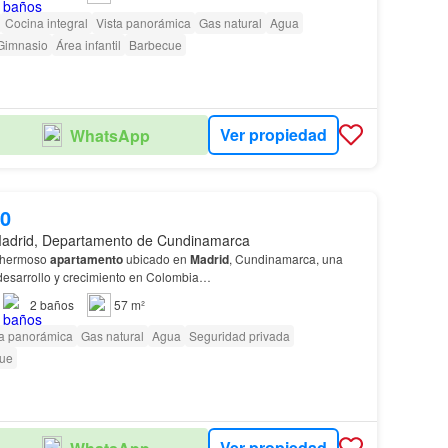
Cocina integral
Vista panorámica
Gas natural
Agua
Gimnasio
Área infantil
Barbecue
Ver propiedad
WhatsApp
00
adrid, Departamento de Cundinamarca
e hermoso
apartamento
ubicado en
Madrid
, Cundinamarca, una
desarrollo y crecimiento en Colombia…
2
baños
57 m²
ta panorámica
Gas natural
Agua
Seguridad privada
ue
Ver propiedad