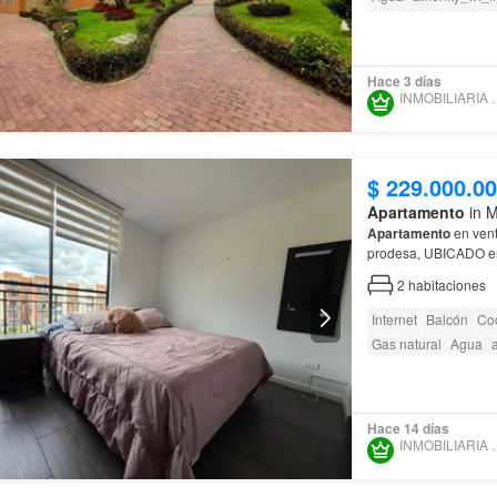
Acceso para person
Hace 3 días
INMOBILIA
$ 229.000.0
Apartamento
in M
Apartamento
en vent
prodesa, UBICADO 
2
habitaciones
Internet
Balcón
Coc
Gas natural
Agua
Hace 14 días
INMOBILIA