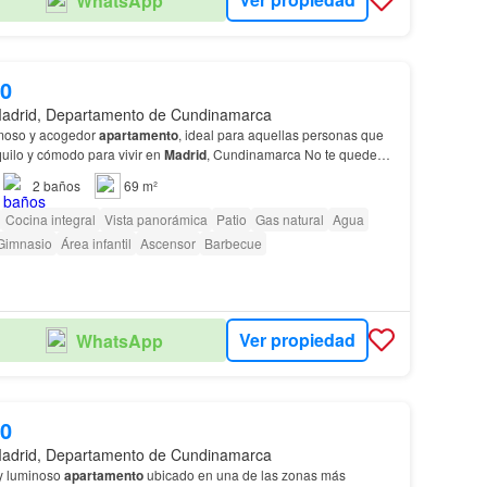
WhatsApp
00
adrid, Departamento de Cundinamarca
rmoso y acogedor
apartamento
, ideal para aquellas personas que
uilo y cómodo para vivir en
Madrid
, Cundinamarca No te quedes
de tener tu propio espacio en
Madrid
, C…
2
baños
69 m²
Cocina integral
Vista panorámica
Patio
Gas natural
Agua
Gimnasio
Área infantil
Ascensor
Barbecue
Ver propiedad
WhatsApp
00
adrid, Departamento de Cundinamarca
y luminoso
apartamento
ubicado en una de las zonas más