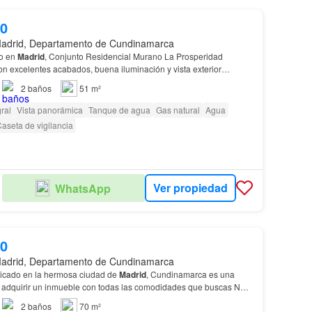
00
adrid, Departamento de Cundinamarca
o en
Madrid
, Conjunto Residencial Murano La Prosperidad
con cercanía a centros comerciales como centro come…
2
baños
51 m²
ral
Vista panorámica
Tanque de agua
Gas natural
Agua
aseta de vigilancia
Ver propiedad
WhatsApp
00
adrid, Departamento de Cundinamarca
icado en la hermosa ciudad de
Madrid
, Cundinamarca es una
 adquirir un inmueble con todas las comodidades que buscas No
irir este increíble
apartamento
en
Madrid
, qu…
2
baños
70 m²