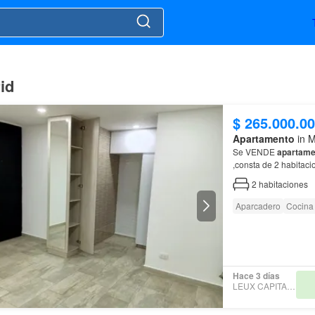
id
$ 265.000.0
Apartamento
in M
Se VENDE
apartame
,consta de 2 habitaci
2
habitaciones
Aparcadero
Cocina 
Hace 3 días
LEUX CAPITAL SAS