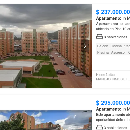
$ 237.000.0
Apartamento
in M
Apartamento
ubicad
ubicado en Piso 10 con excelentes acabados, buena iluminación y vista exterior
Excelente ubicación 
3
habitaciones
Balcón
Cocina integ
Piscina
Ascensor
C
Hace 3 días
MANEJO INMOBILIARIO SAS
$ 295.000.0
Apartamento
in M
Este
apartamento
ub
oportunidad única de
esperes más para adqu
3
habitaciones