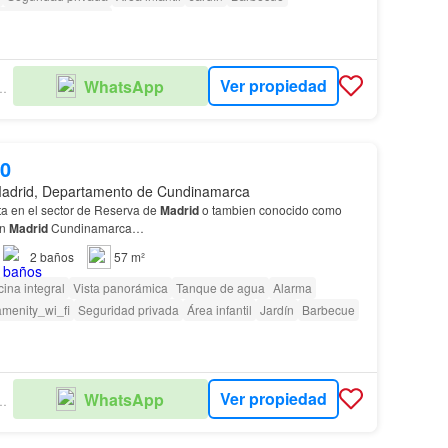
as con discapacidad
Ver propiedad
WhatsApp
RIA CRECENTY
00
adrid, Departamento de Cundinamarca
a en el sector de Reserva de
Madrid
o tambien conocido como
en
Madrid
Cundinamarca…
2
baños
57 m²
ina integral
Vista panorámica
Tanque de agua
Alarma
amenity_wi_fi
Seguridad privada
Área infantil
Jardín
Barbecue
Ver propiedad
WhatsApp
RIA CRECENTY