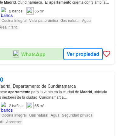
 de
Madrid
, Cundinamarca. El
apartamento
cuenta con 3 amplias
 brinda la privacidad y espacio suficiente para…
2
baños
65 m²
Cocina integral
Vista panorámica
Gas natural
Agua
Área infantil
Ver propiedad
WhatsApp
00
adrid, Departamento de Cundinamarca
rmoso
apartamento
para la venta en la ciudad de
Madrid
, ubicado
s sectores de la ciudad, Cundinamarca…
2
baños
65 m²
Cocina integral
Gas natural
Agua
Seguridad privada
til
Ascensor