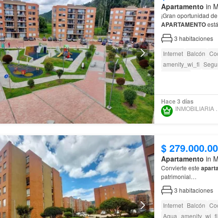
Apartamento
in M
¡Gran oportunidad de
APARTAMENTO
está
Hacienda Casablanc
3
habitaciones
Internet
Balcón
Coc
amenity_wi_fi
Segur
Barbecue
Hace 3 días
INMOBILIA
$ 279.000.0
Apartamento
in M
Convierte este
apart
patrimonial…
3
habitaciones
Internet
Balcón
Coc
Agua
amenity_wi_fi