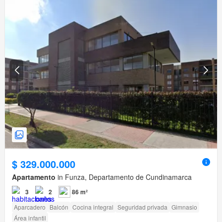
$ 329.000.000
Apartamento
in Funza, Departamento de Cundinamarca
3
2
86 m²
Aparcadero
Balcón
Cocina integral
Seguridad privada
Gimnasio
Área infantil