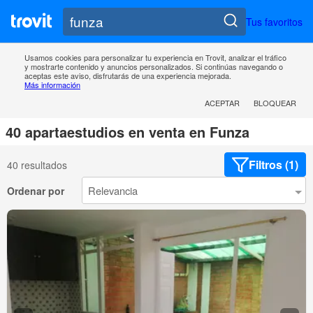
Tus favoritos
Usamos cookies para personalizar tu experiencia en Trovit, analizar el tráfico
y mostrarte contenido y anuncios personalizados. Si continúas navegando o
aceptas este aviso, disfrutarás de una experiencia mejorada.
Más información
ACEPTAR
BLOQUEAR
40 apartaestudios en venta en Funza
Filtros (1)
40 resultados
Ordenar por