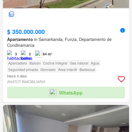
$ 350.000.000
Apartamento
in Samarkanda, Funza, Departamento de
Cundinamarca
3
2
84 m²
Aparcadero
Balcón
Cocina integral
Gas natural
Agua
Seguridad privada
Gimnasio
Área infantil
Barbecue
Hace 4 días
ANATOT INMOBILIARIA
WhatsApp