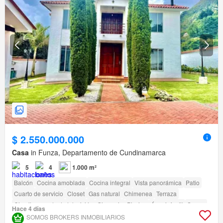
$ 2.550.000.000
Casa
in Funza, Departamento de Cundinamarca
5
4
1.000 m²
Balcón
Cocina amoblada
Cocina integral
Vista panorámica
Patio
Cuarto de servicio
Closet
Gas natural
Chimenea
Terraza
Circuito cerrado de televisión
Gimnasio
Piscina
Área infantil
Sauna
Hace 4 días
Jardín
Barbecue
SOMOS BROKERS INMOBILIARIOS