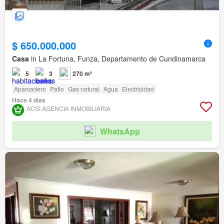
$ 650.000.000
Casa
in La Fortuna, Funza, Departamento de Cundinamarca
5
3
270 m²
Aparcadero
Patio
Gas natural
Agua
Electricidad
Hace 4 días
ACSI AGENCIA INMOBILIARIA
WhatsApp