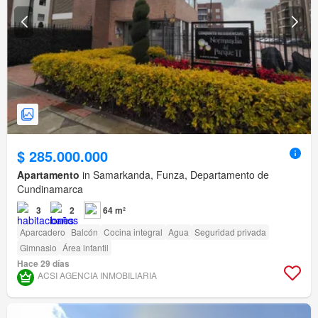
$ 285.000.000
Apartamento
in Samarkanda, Funza, Departamento de
Cundinamarca
3
2
64 m²
Aparcadero
Balcón
Cocina integral
Agua
Seguridad privada
Gimnasio
Área infantil
Hace 29 días
ACSI AGENCIA INMOBILIARIA