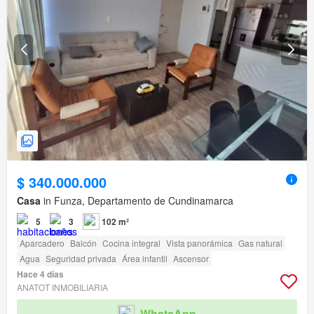
$ 340.000.000
Casa
in Funza, Departamento de Cundinamarca
5
3
102 m²
Aparcadero
Balcón
Cocina integral
Vista panorámica
Gas natural
Agua
Seguridad privada
Área infantil
Ascensor
Hace 4 días
ANATOT INMOBILIARIA
WhatsApp