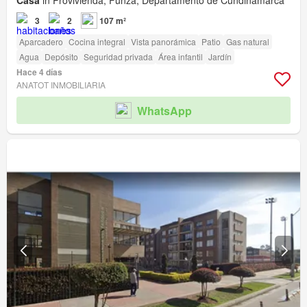
Casa
in Provivienda, Funza, Departamento de Cundinamarca
3
2
107 m²
Aparcadero
Cocina integral
Vista panorámica
Patio
Gas natural
Agua
Depósito
Seguridad privada
Área infantil
Jardín
Hace 4 días
ANATOT INMOBILIARIA
WhatsApp