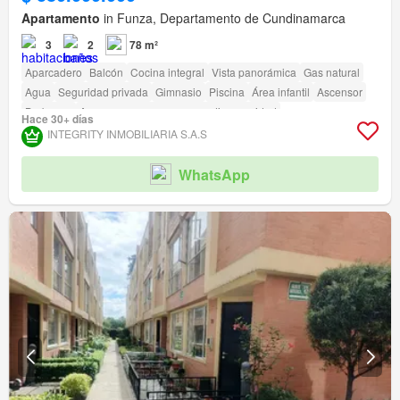
Apartamento
in Funza, Departamento de Cundinamarca
3
2
78 m²
Aparcadero
Balcón
Cocina integral
Vista panorámica
Gas natural
Agua
Seguridad privada
Gimnasio
Piscina
Área infantil
Ascensor
Barbecue
Acceso para personas con discapacidad
Hace 30+ días
INTEGRITY INMOBILIARIA S.A.S
WhatsApp