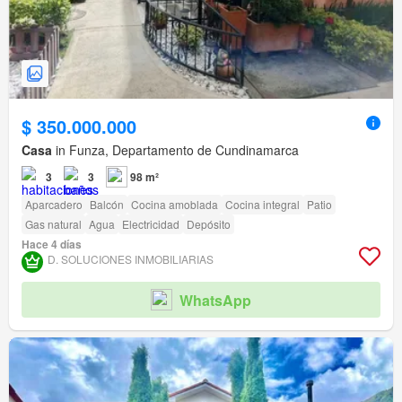
$ 350.000.000
Casa
in Funza, Departamento de Cundinamarca
3
3
98 m²
Aparcadero
Balcón
Cocina amoblada
Cocina integral
Patio
Gas natural
Agua
Electricidad
Depósito
Hace 4 días
D. SOLUCIONES INMOBILIARIAS
WhatsApp