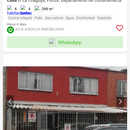
Casa
in La Chaguya, Funza, Departamento de Cundinamarca
6
4
200 m²
Cocina integral
Patio
Gas natural
Agua
Electricidad
Depósito
Hace 4 días
ACSI AGENCIA INMOBILIARIA
WhatsApp