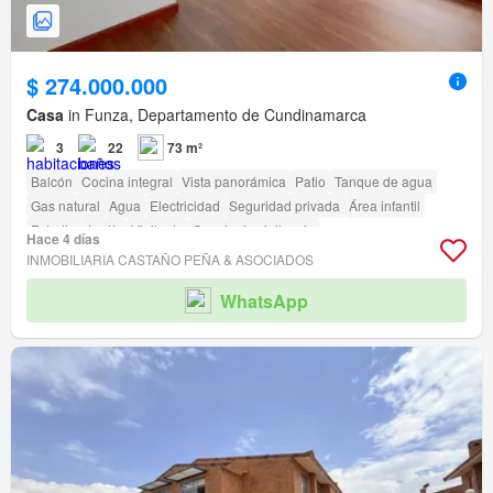
$ 274.000.000
Casa
in Funza, Departamento de Cundinamarca
3
22
73 m²
Balcón
Cocina integral
Vista panorámica
Patio
Tanque de agua
Gas natural
Agua
Electricidad
Seguridad privada
Área infantil
Estudio
Jardín
Vigilante
Caseta de vigilancia
Hace 4 días
INMOBILIARIA CASTAÑO PEÑA & ASOCIADOS
WhatsApp