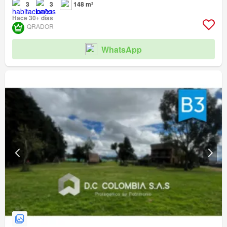
3
3
148 m²
Hace 30+ días
QRADOR
WhatsApp