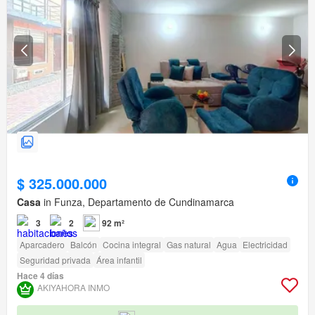
$ 325.000.000
Casa
in Funza, Departamento de Cundinamarca
3
2
92 m²
Aparcadero
Balcón
Cocina integral
Gas natural
Agua
Electricidad
Seguridad privada
Área infantil
Hace 4 días
AKIYAHORA INMO