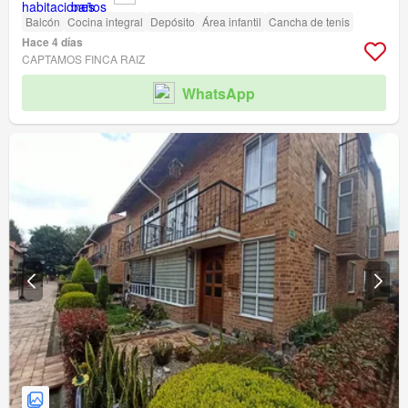
Balcón
Cocina integral
Depósito
Área infantil
Cancha de tenis
Hace 4 días
CAPTAMOS FINCA RAIZ
WhatsApp