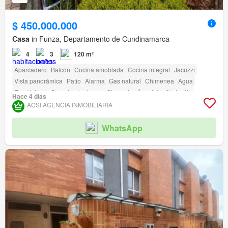
$ 450.000.000
Casa
in Funza, Departamento de Cundinamarca
4
3
120 m²
Aparcadero
Balcón
Cocina amoblada
Cocina integral
Jacuzzi
Vista panorámica
Patio
Alarma
Gas natural
Chimenea
Agua
Electricidad
Seguridad privada
Gimnasio
Área infantil
Jardín
Hace 4 días
Barbecue
ACSI AGENCIA INMOBILIARIA
WhatsApp