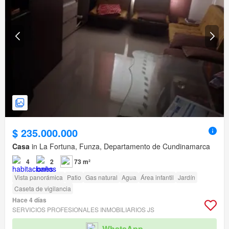
$ 235.000.000
Casa
in La Fortuna, Funza, Departamento de Cundinamarca
4
2
73 m²
Vista panorámica
Patio
Gas natural
Agua
Área infantil
Jardín
Caseta de vigilancia
Hace 4 días
SERVICIOS PROFESIONALES INMOBILIARIOS JS
WhatsApp