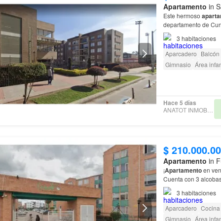
Apartamento
in S
Este hermoso
apart
departamento de Cun
si estás buscando un 
3
habitaciones
Aparcadero
Balcón
Gimnasio
Área infan
Hace 5 días
ANATOT INMOBILIARIA
$ 210.000.0
Apartamento
in F
¡
Apartamento
en vent
Cuenta con 3 alcobas
3
habitaciones
Aparcadero
Cocina 
Gimnasio
Área infan