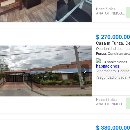
Hace 5 días
ANATOT INMOBILIARIA
$ 270.000.0
Casa
in Funza, D
Oportunidad de adqui
Funza
, Cundinamarca
Funza
, Cundinamarc
3
habitaciones
Aparcadero
Cocina 
Seguridad privada
Hace 11 días
ANATOT INMOBILIARIA
$ 380.000.0