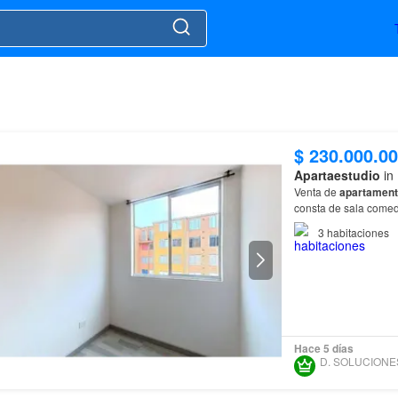
$ 230.000.0
Apartaestudio
in
Venta de
apartamen
consta de sala comedo
3
habitaciones
Hace 5 días