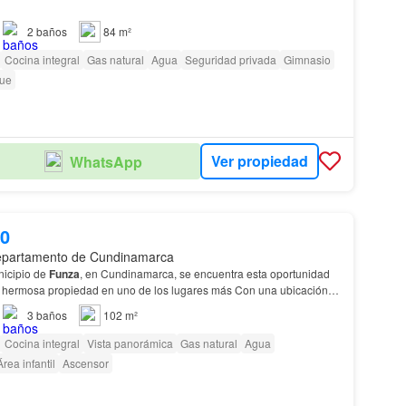
2
baños
84 m²
Cocina integral
Gas natural
Agua
Seguridad privada
Gimnasio
ue
Ver propiedad
WhatsApp
00
epartamento de Cundinamarca
nicipio de
Funza
, en Cundinamarca, se encuentra esta oportunidad
a hermosa propiedad en uno de los lugares más Con una ubicación
ona de alta valorización, este dúpl…
3
baños
102 m²
Cocina integral
Vista panorámica
Gas natural
Agua
Área infantil
Ascensor