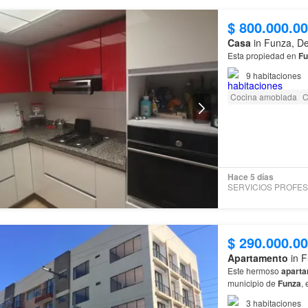
$ 800.000.0
Casa
in Funza, D
Esta propiedad en
Fu
9
habitaciones
Cocina amoblada
C
Hace 5 días
$ 290.000.0
Apartamento
in F
Este hermoso
apart
municipio de
Funza
,
3
habitaciones