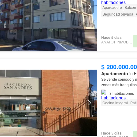
Aparcadero
Balcón
Seguridad privada
Hace 5 días
ANATOT INMOBILIARIA
$ 200.000.0
Apartamento
in F
Se vende cómodo y
zonas más tranquila
3
habitaciones
Cocina integral
Pat
Hace 5 días