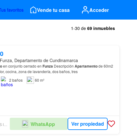
Vende tu casa
Acceder
Tus favoritos
1-30 de
69 inmuebles
00
 Funza, Departamento de Cundinamarca
to
en conjunto cerrado en
Funza
Descripción
Apartamento
de 60m2
r, cocina, zona de lavandería, dos baños, tres
2
baños
60 m²
Ver propiedad
WhatsApp
D. SOLUCIONES INMOBILIARIAS