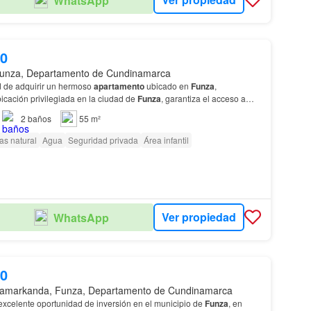
WhatsApp
00
unza, Departamento de Cundinamarca
ad de adquirir un hermoso
apartamento
ubicado en
Funza
,
cación privilegiada en la ciudad de
Funza
, garantiza el acceso a
necesarios para una vida cómoda y segura.…
2
baños
55 m²
as natural
Agua
Seguridad privada
Área infantil
Ver propiedad
WhatsApp
00
amarkanda, Funza, Departamento de Cundinamarca
xcelente oportunidad de inversión en el municipio de
Funza
, en