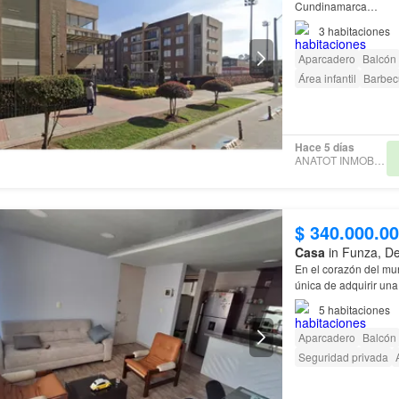
Cundinamarca…
3
habitaciones
Aparcadero
Balcón
Área infantil
Barbec
Hace 5 días
ANATOT INMOBILIARIA
$ 340.000.0
Casa
in Funza, D
En el corazón del mu
única de adquirir un
privilegiada en una z
5
habitaciones
Aparcadero
Balcón
Seguridad privada