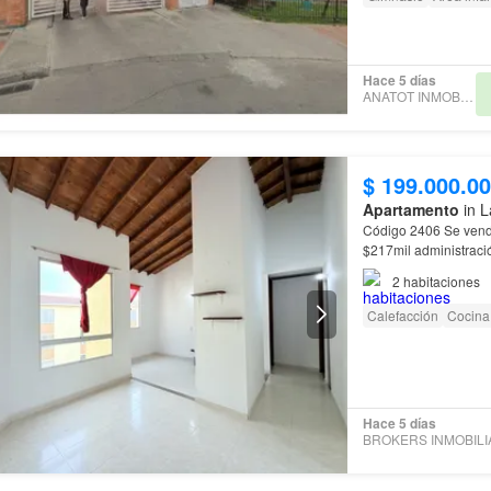
Hace 5 días
ANATOT INMOBILIARIA
$ 199.000.0
Apartamento
in L
Código 2406 Se ven
$217mil administrac
2
habitaciones
Calefacción
Cocina 
Hace 5 días