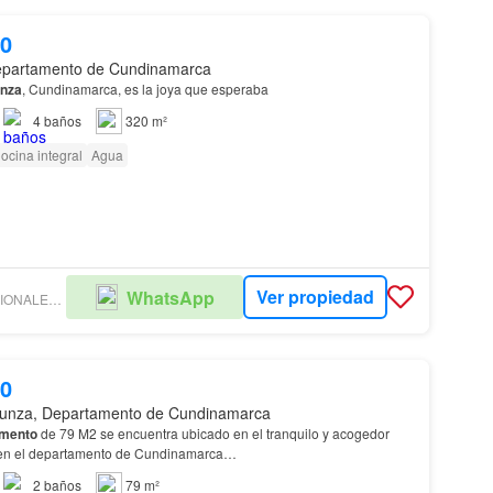
00
epartamento de Cundinamarca
nza
, Cundinamarca, es la joya que esperaba
4
baños
320 m²
ocina integral
Agua
Ver propiedad
WhatsApp
SERVICIOS PROFESIONALES INMOBILIARIOS JS
00
unza, Departamento de Cundinamarca
amento
de 79 M2 se encuentra ubicado en el tranquilo y acogedor
 en el departamento de Cundinamarca…
2
baños
79 m²