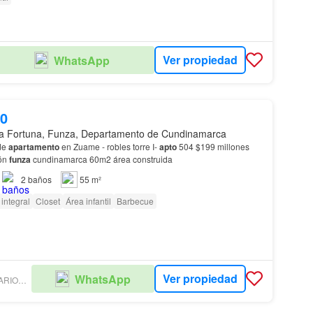
Ver propiedad
WhatsApp
00
a Fortuna, Funza, Departamento de Cundinamarca
de
apartamento
en Zuame - robles torre I-
apto
504 $199 millones
ión
funza
cundinamarca 60m2 área construida
2
baños
55 m²
integral
Closet
Área infantil
Barbecue
Ver propiedad
WhatsApp
BROKERS INMOBILIARIOS LP - NEW DEAL