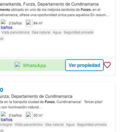
amarkanda, Funza, Departamento de Cundinamarca
amento
ubicado en uno de los mejores sectores de
Funza
, en el
dinamarca, ofrece una oportunidad única para aquellos En resumen,
lugar ideal para vivir en un ambiente t…
2
baños
84 m²
Vista panorámica
Gas natural
Agua
Seguridad privada
til
Ver propiedad
WhatsApp
00
unza, Departamento de Cundinamarca
a en la tranquila ciudad de
Funza
, Cundinamarca! Tercer piso!
 con iluminación natural…
2
baños
50 m²
integral
Vista panorámica
Gas natural
Agua
Seguridad privada
til