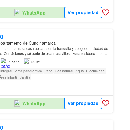
Ver propiedad
WhatsApp
00
epartamento de Cundinamarca
rir una hermosa casa ubicada en la tranquila y acogedora ciudad de
. Contáctanos y sé parte de esta maravillosa zona residencial en
a.…
1
baño
62 m²
integral
Vista panorámica
Patio
Gas natural
Agua
Electricidad
Área infantil
Jardín
Ver propiedad
WhatsApp
00