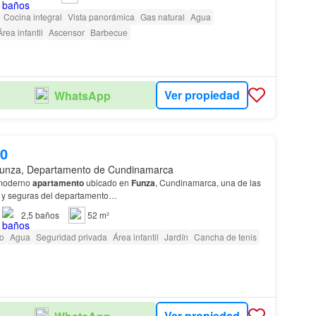
Cocina integral
Vista panorámica
Gas natural
Agua
Área infantil
Ascensor
Barbecue
Ver propiedad
WhatsApp
00
unza, Departamento de Cundinamarca
 moderno
apartamento
ubicado en
Funza
, Cundinamarca, una de las
s y seguras del departamento…
2,5
baños
52 m²
io
Agua
Seguridad privada
Área infantil
Jardín
Cancha de tenis
Ver propiedad