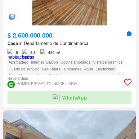
$ 2.600.000.000
Casa
in Departamento de Cundinamarca
5
5,5
420 m²
Aparcadero
Internet
Balcón
Cocina amoblada
Vista panorámica
Cuarto de servicio
Gas natural
Chimenea
Agua
Electricidad
Seguridad privada
Jardín
Acceso para personas con discapacidad
Hace 3 días
HOMES PROVENTO INMOBILIARIA
WhatsApp