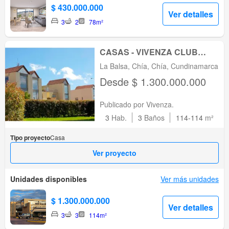
$ 430.000.000
Ver detalles
3
2
78m²
CASAS - VIVENZA CLUB
RESIDENCIAL
La Balsa, Chía, Chía, Cundinamarca
Desde $ 1.300.000.000
Publicado por Vivenza.
3
Hab.
3
Baños
114-114
m²
Tipo proyecto
Casa
Ver proyecto
Unidades disponibles
Ver más unidades
$ 1.300.000.000
Ver detalles
3
3
114m²