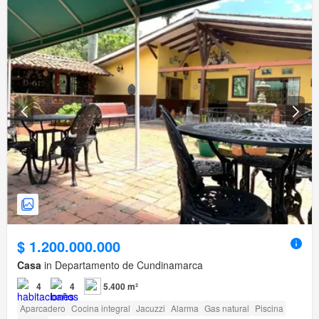
$ 1.200.000.000
Casa
in Departamento de Cundinamarca
4
4
5.400 m²
Aparcadero
Cocina integral
Jacuzzi
Alarma
Gas natural
Piscina