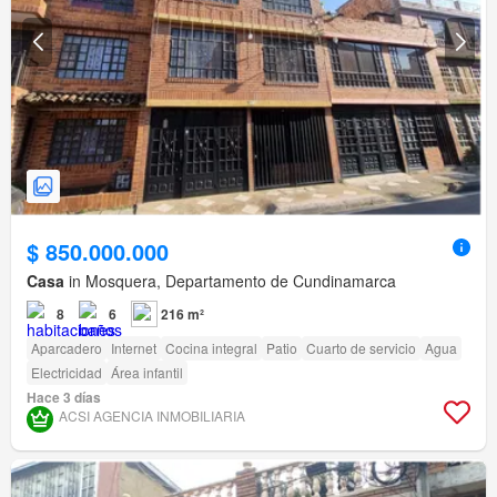
$ 850.000.000
Casa
in Mosquera, Departamento de Cundinamarca
8
6
216 m²
Aparcadero
Internet
Cocina integral
Patio
Cuarto de servicio
Agua
Electricidad
Área infantil
Hace 3 días
ACSI AGENCIA INMOBILIARIA