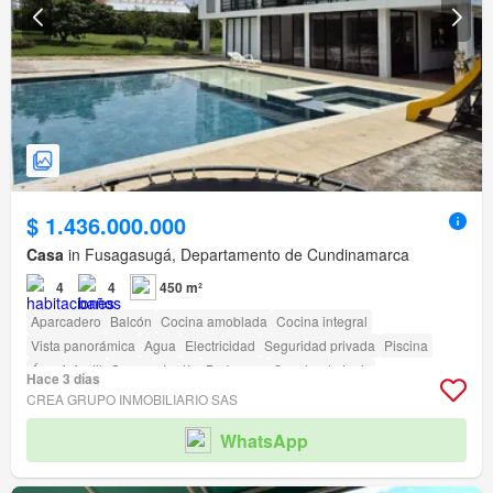
$ 1.436.000.000
Casa
in Fusagasugá, Departamento de Cundinamarca
4
4
450 m²
Aparcadero
Balcón
Cocina amoblada
Cocina integral
Vista panorámica
Agua
Electricidad
Seguridad privada
Piscina
Área infantil
Sauna
Jardín
Barbecue
Cancha de tenis
Hace 3 días
CREA GRUPO INMOBILIARIO SAS
WhatsApp