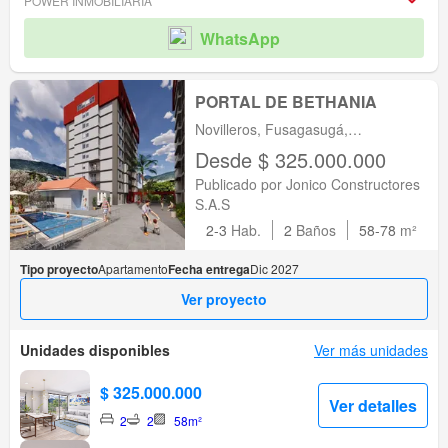
POWER INMOBILIARIA
WhatsApp
PORTAL DE BETHANIA
Novilleros, Fusagasugá,
Fusagasugá, Cundinamarca
Desde $ 325.000.000
Publicado por Jonico Constructores
S.A.S
2-3
Hab.
2
Baños
58-78
m²
Tipo proyecto
Apartamento
Fecha entrega
Dic 2027
Ver proyecto
Unidades disponibles
Ver más unidades
$ 325.000.000
Ver detalles
2
2
58m²