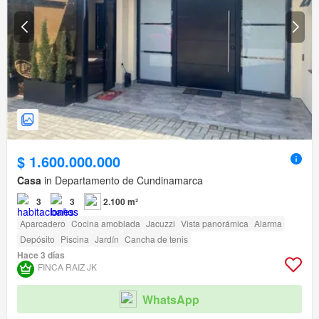
$ 1.600.000.000
Casa
in Departamento de Cundinamarca
3
3
2.100 m²
Aparcadero
Cocina amoblada
Jacuzzi
Vista panorámica
Alarma
Depósito
Piscina
Jardín
Cancha de tenis
Hace 3 días
FINCA RAIZ JK
WhatsApp