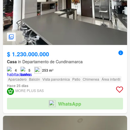
$ 1.230.000.000
Casa
in Departamento de Cundinamarca
4
5
253 m²
Aparcadero
Balcón
Vista panorámica
Patio
Chimenea
Área infantil
Hace 25 días
MORE PLUS SAS
WhatsApp