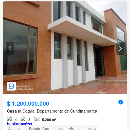
$ 1.200.000.000
Casa
in Cogua, Departamento de Cundinamarca
4
3
5.200 m²
Aparcadero
Balcón
Cocina integral
Vista panorámica