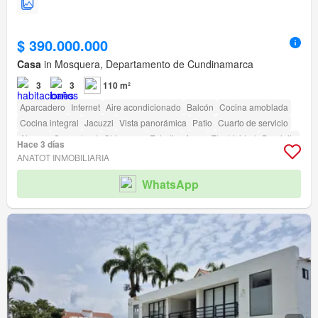
$ 390.000.000
Casa
in Mosquera, Departamento de Cundinamarca
3
3
110 m²
Aparcadero
Internet
Aire acondicionado
Balcón
Cocina amoblada
Cocina integral
Jacuzzi
Vista panorámica
Patio
Cuarto de servicio
Alarma
Gas natural
Chimenea
Estudio
Agua
Electricidad
Depósito
Hace 3 días
Seguridad privada
Gimnasio
Piscina
Área infantil
Ascensor
Sauna
ANATOT INMOBILIARIA
Jardín
Barbecue
Acceso para personas con discapacidad
WhatsApp
Cancha de tenis