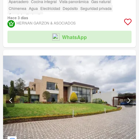
Aparcadero
Cocina integral
Vista panorámica
Gas natural
Chimenea
Agua
Electricidad
Depósito
Seguridad privada
Área infantil
Jardín
Hace 3 días
HERNAN GARZON & ASOCIADOS
WhatsApp