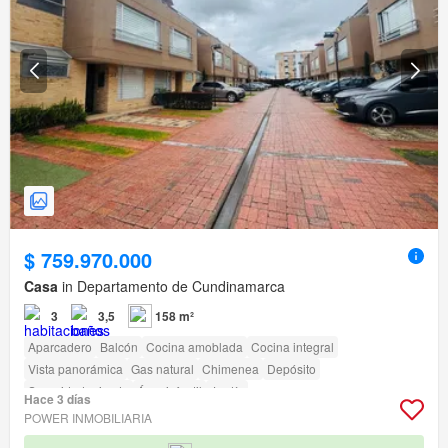
$ 759.970.000
Casa
in Departamento de Cundinamarca
3
3,5
158 m²
Aparcadero
Balcón
Cocina amoblada
Cocina integral
Vista panorámica
Gas natural
Chimenea
Depósito
Seguridad privada
Área infantil
Jardín
Hace 3 días
Acceso para personas con discapacidad
POWER INMOBILIARIA