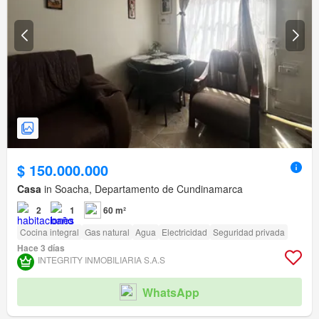
$ 150.000.000
Casa
in Soacha, Departamento de Cundinamarca
2
1
60 m²
Cocina integral
Gas natural
Agua
Electricidad
Seguridad privada
Hace 3 días
INTEGRITY INMOBILIARIA S.A.S
WhatsApp