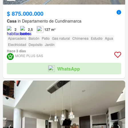
$ 875.000.000
Casa
in Departamento de Cundinamarca
2
2,5
127 m²
Aparcadero
Balcón
Patio
Gas natural
Chimenea
Estudio
Agua
Electricidad
Depósito
Jardín
Hace 3 días
MORE PLUS SAS
WhatsApp