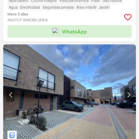
Aparcadero
Cocina integral
Vista panorámica
Patio
Gas natural
Agua
Electricidad
Seguridad privada
Área infantil
Jardín
Hace 3 días
ANATOT INMOBILIARIA
WhatsApp