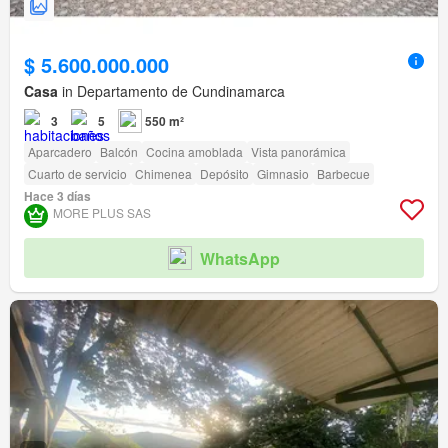
$ 5.600.000.000
Casa
in Departamento de Cundinamarca
3
5
550 m²
Aparcadero
Balcón
Cocina amoblada
Vista panorámica
Cuarto de servicio
Chimenea
Depósito
Gimnasio
Barbecue
Hace 3 días
MORE PLUS SAS
WhatsApp