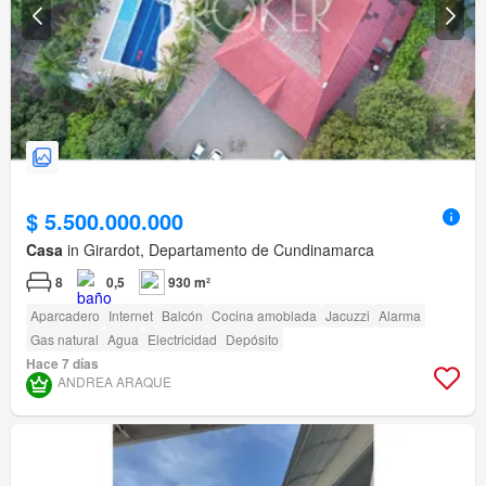
$ 5.500.000.000
Casa
in Girardot, Departamento de Cundinamarca
8
0,5
930 m²
Aparcadero
Internet
Balcón
Cocina amoblada
Jacuzzi
Alarma
Gas natural
Agua
Electricidad
Depósito
Hace 7 días
ANDREA ARAQUE