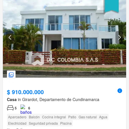
$ 910.000.000
Casa
in Girardot, Departamento de Cundinamarca
5
6
Aparcadero
Balcón
Cocina integral
Patio
Gas natural
Agua
Electricidad
Seguridad privada
Piscina