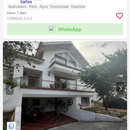
Aparcadero
Patio
Agua
Electricidad
Depósito
Hace 7 días
COINSAS S.A.S
WhatsApp