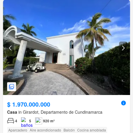
$ 1.970.000.000
Casa
in Girardot, Departamento de Cundinamarca
4
5
920 m²
Aparcadero
Aire acondicionado
Balcón
Cocina amoblada