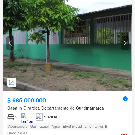
$ 685.000.000
Casa
in Girardot, Departamento de Cundinamarca
3
6
1.378 m²
Aparcadero
Gas natural
Agua
Electricidad
amenity_wi_fi
Hace 7 días