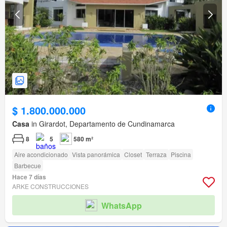
$ 1.800.000.000
Casa
in Girardot, Departamento de Cundinamarca
8
5
580 m²
Aire acondicionado
Vista panorámica
Closet
Terraza
Piscina
Barbecue
Hace 7 días
ARKE CONSTRUCCIONES
WhatsApp