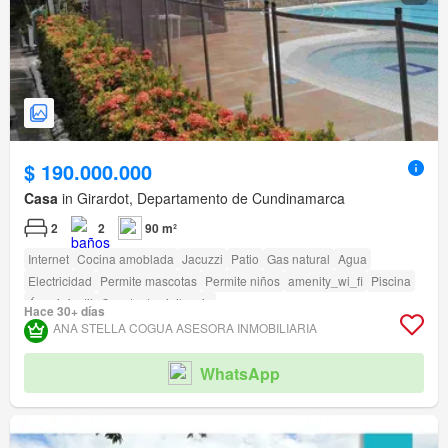
$ 190.000.000
Casa
in Girardot, Departamento de Cundinamarca
2
2
90 m²
Internet
Cocina amoblada
Jacuzzi
Patio
Gas natural
Agua
Electricidad
Permite mascotas
Permite niños
amenity_wi_fi
Piscina
Área infantil
Caseta de vigilancia
Hace 30+ días
Acceso para personas con discapacidad
ANA STELLA COGUA ASESORA INMOBILIARIA
WhatsApp