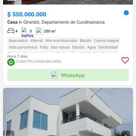
$ 550.000.000
Casa
in Girardot, Departamento de Cundinamarca
4
3
250 m²
Aparcadero
Internet
Aire acondicionado
Balcón
Cocina integral
Vista panorámica
Patio
Gas natural
Estudio
Agua
Electricidad
Terraza
Seguridad privada
Piscina
Área infantil
Estudio
Jardín
Hace 7 días
Barbecue
Caseta de vigilancia
Cancha de tenis
CONSTRUCINMOBILIARIA
WhatsApp