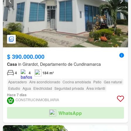
$ 390.000.000
Casa
in Girardot, Departamento de Cundinamarca
4
4
184 m²
Aparcadero
Aire acondicionado
Cocina amoblada
Patio
Gas natural
Estudio
Agua
Electricidad
Seguridad privada
Área infantil
Hace 7 días
CONSTRUCINMOBILIARIA
WhatsApp