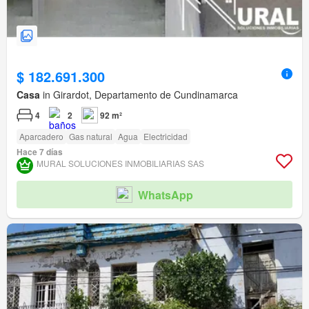
$ 182.691.300
Casa
in Girardot, Departamento de Cundinamarca
4
2
92 m²
Aparcadero
Gas natural
Agua
Electricidad
Hace 7 días
MURAL SOLUCIONES INMOBILIARIAS SAS
WhatsApp