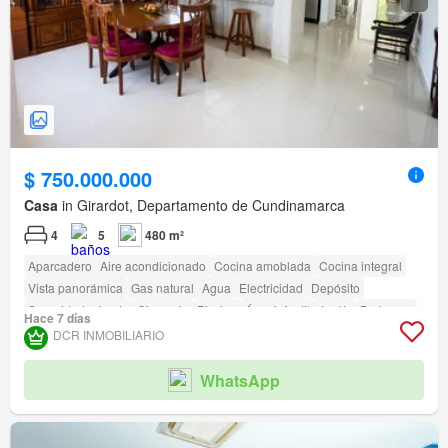
$ 750.000.000
Casa
in Girardot, Departamento de Cundinamarca
4
5
480 m²
Aparcadero
Aire acondicionado
Cocina amoblada
Cocina integral
Vista panorámica
Gas natural
Agua
Electricidad
Depósito
Seguridad privada
Gimnasio
Piscina
Área infantil
Jardín
Barbecue
Hace 7 días
DCR INMOBILIARIO
WhatsApp