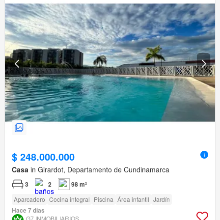
$ 248.000.000
Casa
in Girardot, Departamento de Cundinamarca
3
2
98 m²
Aparcadero
Cocina integral
Piscina
Área infantil
Jardín
Hace 7 días
G7 INMOBILIARIOS