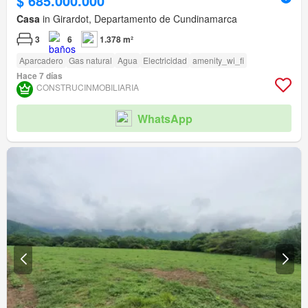
$ 685.000.000
Casa
in Girardot, Departamento de Cundinamarca
3
6
1.378 m²
Aparcadero
Gas natural
Agua
Electricidad
amenity_wi_fi
Hace 7 días
CONSTRUCINMOBILIARIA
WhatsApp