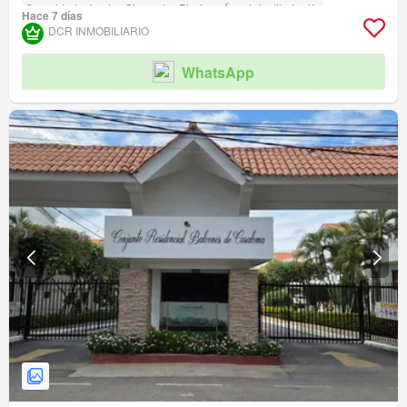
Seguridad privada
Gimnasio
Piscina
Área infantil
Jardín
Hace 7 días
Cancha de tenis
DCR INMOBILIARIO
WhatsApp