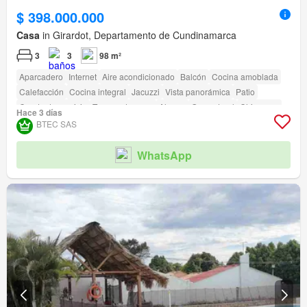
$ 398.000.000
Casa
in Girardot, Departamento de Cundinamarca
3
3
98 m²
Aparcadero
Internet
Aire acondicionado
Balcón
Cocina amoblada
Calefacción
Cocina integral
Jacuzzi
Vista panorámica
Patio
Cuarto de servicio
Tanque de agua
Alarma
Gas natural
Chimenea
Hace 3 días
Estudio
Agua
Electricidad
Depósito
Terraza
amenity_wi_fi
BTEC SAS
Seguridad privada
Gimnasio
Piscina
Área infantil
Ascensor
Sauna
Estudio
Jardín
Vigilante
Barbecue
Caseta de vigilancia
WhatsApp
Acceso para personas con discapacidad
Cancha de tenis