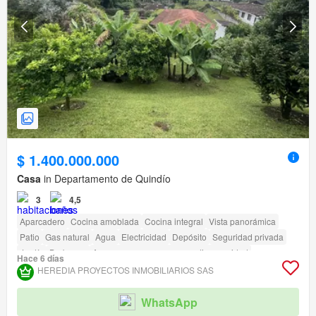
$ 1.400.000.000
Casa
in Departamento de Quindío
3
4,5
Aparcadero
Cocina amoblada
Cocina integral
Vista panorámica
Patio
Gas natural
Agua
Electricidad
Depósito
Seguridad privada
Jardín
Barbecue
Acceso para personas con discapacidad
Hace 6 días
HEREDIA PROYECTOS INMOBILIARIOS SAS
WhatsApp