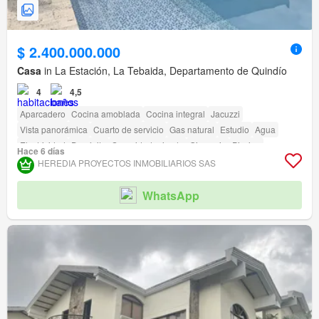
$ 2.400.000.000
Casa
in La Estación, La Tebaida, Departamento de Quindío
4
4,5
Aparcadero
Cocina amoblada
Cocina integral
Jacuzzi
Vista panorámica
Cuarto de servicio
Gas natural
Estudio
Agua
Electricidad
Depósito
Seguridad privada
Gimnasio
Piscina
Hace 6 días
Área infantil
Jardín
Barbecue
Cancha de tenis
HEREDIA PROYECTOS INMOBILIARIOS SAS
WhatsApp