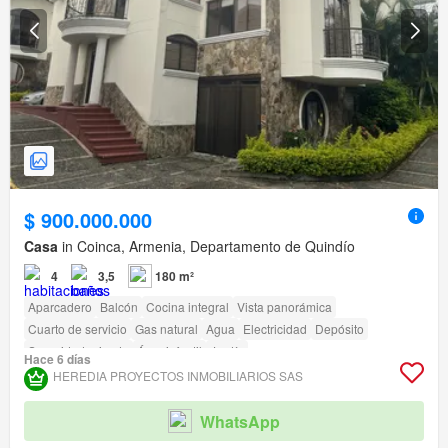
$ 900.000.000
Casa
in Coinca, Armenia, Departamento de Quindío
4
3,5
180 m²
Aparcadero
Balcón
Cocina integral
Vista panorámica
Cuarto de servicio
Gas natural
Agua
Electricidad
Depósito
Seguridad privada
Área infantil
Jardín
Hace 6 días
Acceso para personas con discapacidad
HEREDIA PROYECTOS INMOBILIARIOS SAS
WhatsApp