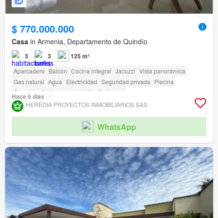
$ 770.000.000
Casa
in Armenia, Departamento de Quindío
3
3
125 m²
Aparcadero
Balcón
Cocina integral
Jacuzzi
Vista panorámica
Gas natural
Agua
Electricidad
Seguridad privada
Piscina
Área infantil
Ascensor
Jardín
Barbecue
Hace 6 días
HEREDIA PROYECTOS INMOBILIARIOS SAS
WhatsApp