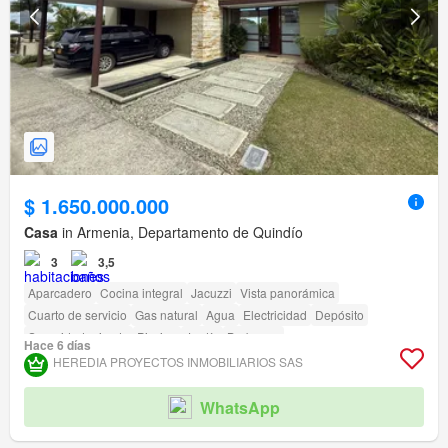
$ 1.650.000.000
Casa
in Armenia, Departamento de Quindío
3
3,5
Aparcadero
Cocina integral
Jacuzzi
Vista panorámica
Cuarto de servicio
Gas natural
Agua
Electricidad
Depósito
Seguridad privada
Piscina
Jardín
Barbecue
Hace 6 días
HEREDIA PROYECTOS INMOBILIARIOS SAS
WhatsApp