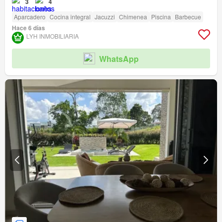
3
4
Aparcadero
Cocina integral
Jacuzzi
Chimenea
Piscina
Barbecue
Hace 6 días
LYH INMOBILIARIA
WhatsApp