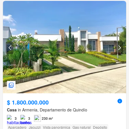
$ 1.800.000.000
Casa
in Armenia, Departamento de Quindío
3
3
230 m²
Aparcadero
Jacuzzi
Vista panorámica
Gas natural
Depósito