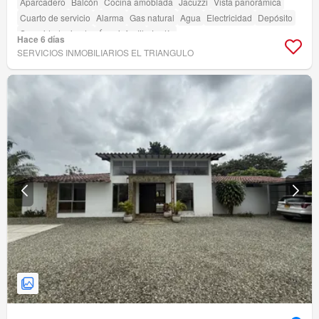
Aparcadero
Balcón
Cocina amoblada
Jacuzzi
Vista panorámica
Cuarto de servicio
Alarma
Gas natural
Agua
Electricidad
Depósito
Seguridad privada
Área infantil
Jardín
Hace 6 días
SERVICIOS INMOBILIARIOS EL TRIANGULO