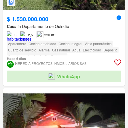
$ 1.530.000.000
Casa
in Departamento de Quindío
3
2,5
220 m²
Aparcadero
Cocina amoblada
Cocina integral
Vista panorámica
Cuarto de servicio
Alarma
Gas natural
Agua
Electricidad
Depósito
Seguridad privada
Jardín
Barbecue
Hace 6 días
Acceso para personas con discapacidad
HEREDIA PROYECTOS INMOBILIARIOS SAS
WhatsApp