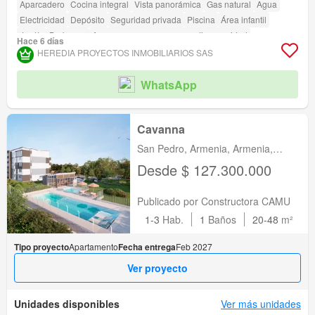
Aparcadero
Cocina integral
Vista panorámica
Gas natural
Agua
Electricidad
Depósito
Seguridad privada
Piscina
Área infantil
Jardín
Barbecue
Acceso para personas con discapacidad
Hace 6 días
HEREDIA PROYECTOS INMOBILIARIOS SAS
WhatsApp
Cavanna
San Pedro, Armenia, Armenia,
Quindio
Desde $ 127.300.000
Publicado por Constructora CAMU
1-3
Hab.
1
Baños
20-48
m²
Tipo proyecto
Apartamento
Fecha entrega
Feb 2027
Ver proyecto
Unidades disponibles
Ver más unidades