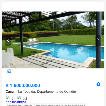
$ 1.600.000.000
Casa
in La Tebaida, Departamento de Quindío
3
3,5
Aparcadero
Internet
Aire acondicionado
Cocina amoblada