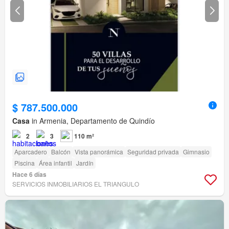
$ 787.500.000
Casa
in Armenia, Departamento de Quindío
2
3
110 m²
Aparcadero
Balcón
Vista panorámica
Seguridad privada
Gimnasio
Piscina
Área infantil
Jardín
Hace 6 días
SERVICIOS INMOBILIARIOS EL TRIANGULO