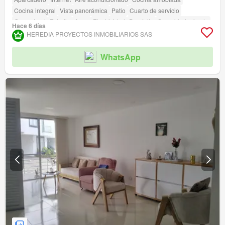
Cocina integral
Vista panorámica
Patio
Cuarto de servicio
Gas natural
Estudio
Agua
Electricidad
Depósito
Seguridad privada
Hace 6 días
Gimnasio
Piscina
Jardín
Barbecue
HEREDIA PROYECTOS INMOBILIARIOS SAS
Acceso para personas con discapacidad
Cancha de tenis
WhatsApp