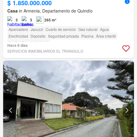
$ 1.850.000.000
Casa
in Armenia, Departamento de Quindío
3
3
265 m²
Aparcadero
Jacuzzi
Cuarto de servicio
Gas natural
Agua
Electricidad
Depósito
Seguridad privada
Piscina
Área infantil
Jardín
Cancha de tenis
Hace 6 días
SERVICIOS INMOBILIARIOS EL TRIANGULO