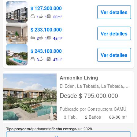
$ 127.300.000
Ver detalles
1
1
20m²
$ 233.100.000
Ver detalles
2
1
48m²
$ 243.100.000
Ver detalles
3
1
47m²
Armoniko Living
El Eden, La Tebaida, La Tebaida,
Quindio
Desde $ 795.000.000
Publicado por Constructora CAMU
3
Hab.
2
Baños
86-86
m²
Tipo proyecto
Apartamento
Fecha entrega
Jun 2028