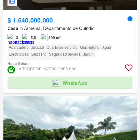
$ 1.640.000.000
Casa
in Armenia, Departamento de Quindío
3
5,5
899 m²
Aparcadero
Jacuzzi
Cuarto de servicio
Gas natural
Agua
Electricidad
Depósito
Seguridad privada
Jardín
Acceso para personas con discapacidad
Hace 6 días
LA TORRE DE INVERSIONES SAS
WhatsApp