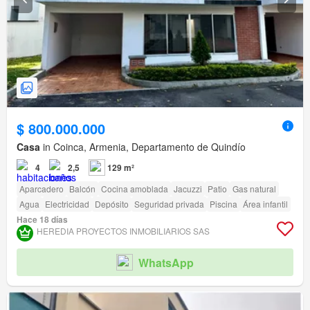
$ 800.000.000
Casa
in Coinca, Armenia, Departamento de Quindío
4
2,5
129 m²
Aparcadero
Balcón
Cocina amoblada
Jacuzzi
Patio
Gas natural
Agua
Electricidad
Depósito
Seguridad privada
Piscina
Área infantil
Hace 18 días
HEREDIA PROYECTOS INMOBILIARIOS SAS
WhatsApp