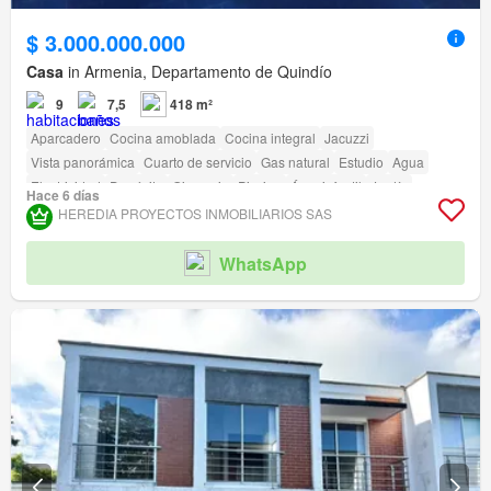
$ 3.000.000.000
Casa
in Armenia, Departamento de Quindío
9
7,5
418 m²
Aparcadero
Cocina amoblada
Cocina integral
Jacuzzi
Vista panorámica
Cuarto de servicio
Gas natural
Estudio
Agua
Electricidad
Depósito
Gimnasio
Piscina
Área infantil
Jardín
Hace 6 días
Barbecue
Acceso para personas con discapacidad
Cancha de tenis
HEREDIA PROYECTOS INMOBILIARIOS SAS
WhatsApp