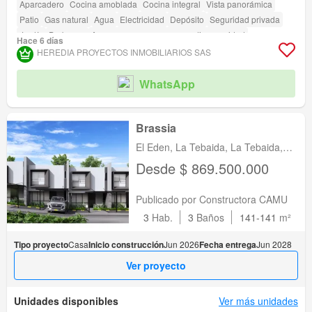
Aparcadero
Cocina amoblada
Cocina integral
Vista panorámica
Patio
Gas natural
Agua
Electricidad
Depósito
Seguridad privada
Jardín
Barbecue
Acceso para personas con discapacidad
Hace 6 días
HEREDIA PROYECTOS INMOBILIARIOS SAS
WhatsApp
Brassia
El Eden, La Tebaida, La Tebaida,
Quindio
Desde $ 869.500.000
Publicado por Constructora CAMU
3
Hab.
3
Baños
141-141
m²
Tipo proyecto
Casa
Inicio construcción
Jun 2026
Fecha entrega
Jun 2028
Ver proyecto
Unidades disponibles
Ver más unidades