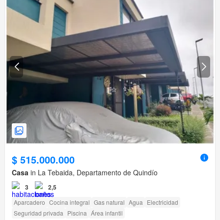
$ 515.000.000
Casa
in La Tebaida, Departamento de Quindío
3
2,5
Aparcadero
Cocina integral
Gas natural
Agua
Electricidad
Seguridad privada
Piscina
Área infantil