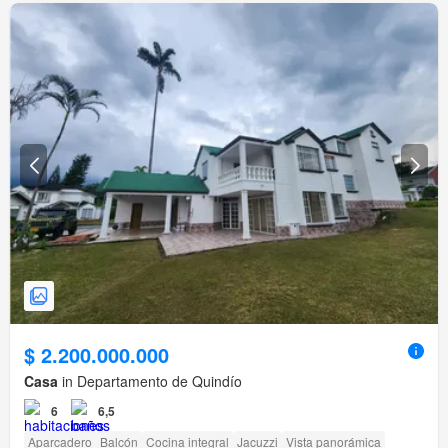
$ 2.200.000.000
Casa
in Departamento de Quindío
6
6,5
Aparcadero
Balcón
Cocina integral
Jacuzzi
Vista panorámica