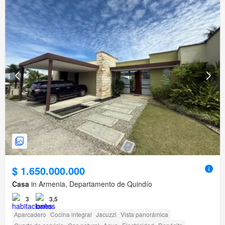
$ 1.650.000.000
Casa
in Armenia, Departamento de Quindío
3
3,5
Aparcadero
Cocina integral
Jacuzzi
Vista panorámica