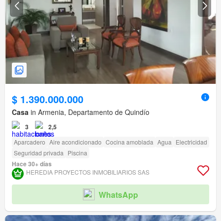
$ 1.390.000.000
Casa
in Armenia, Departamento de Quindío
3
2,5
Aparcadero
Aire acondicionado
Cocina amoblada
Agua
Electricidad
Seguridad privada
Piscina
Hace 30+ días
HEREDIA PROYECTOS INMOBILIARIOS SAS
WhatsApp