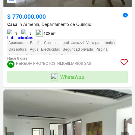
$ 770.000.000
Casa
in Armenia, Departamento de Quindío
3
3
125 m²
Aparcadero
Balcón
Cocina integral
Jacuzzi
Vista panorámica
Gas natural
Agua
Electricidad
Seguridad privada
Piscina
Área infantil
Ascensor
Jardín
Barbecue
Hace 6 días
HEREDIA PROYECTOS INMOBILIARIOS SAS
WhatsApp