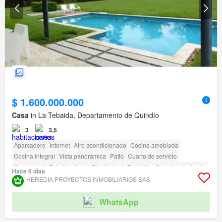
$ 1.600.000.000
Casa
in La Tebaida, Departamento de Quindío
3
3,5
Aparcadero
Internet
Aire acondicionado
Cocina amoblada
Cocina integral
Vista panorámica
Patio
Cuarto de servicio
Gas natural
Estudio
Agua
Electricidad
Depósito
Seguridad privada
Hace 6 días
Gimnasio
Piscina
Jardín
Barbecue
HEREDIA PROYECTOS INMOBILIARIOS SAS
Acceso para personas con discapacidad
Cancha de tenis
WhatsApp