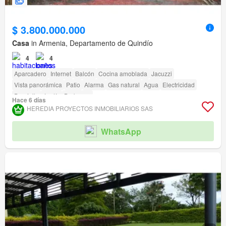
$ 3.800.000.000
Casa
in Armenia, Departamento de Quindío
4
4
Aparcadero
Internet
Balcón
Cocina amoblada
Jacuzzi
Vista panorámica
Patio
Alarma
Gas natural
Agua
Electricidad
Depósito
Jardín
Barbecue
Hace 6 días
HEREDIA PROYECTOS INMOBILIARIOS SAS
WhatsApp