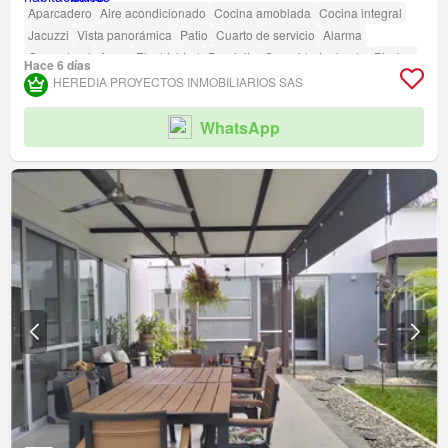
Aparcadero
Aire acondicionado
Cocina amoblada
Cocina integral
Jacuzzi
Vista panorámica
Patio
Cuarto de servicio
Alarma
Gas natural
Agua
Electricidad
Depósito
Seguridad privada
Piscina
Hace 6 días
Jardín
Barbecue
Acceso para personas con discapacidad
HEREDIA PROYECTOS INMOBILIARIOS SAS
WhatsApp