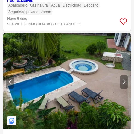
Aparcadero
Gas natural
Agua
Electricidad
Depósito
Seguridad privada
Jardín
Hace 6 días
SERVICIOS INMOBILIARIOS EL TRIANGULO