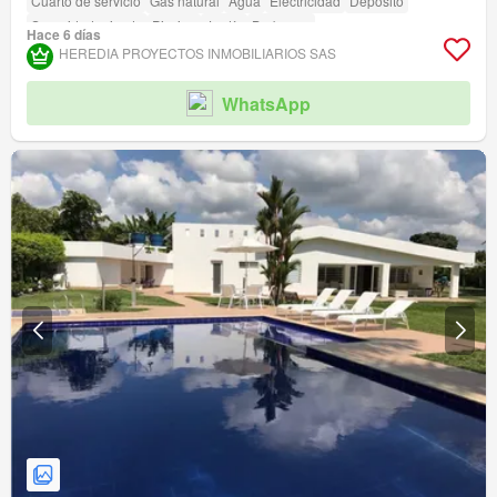
Cuarto de servicio
Gas natural
Agua
Electricidad
Depósito
Seguridad privada
Piscina
Jardín
Barbecue
Hace 6 días
HEREDIA PROYECTOS INMOBILIARIOS SAS
WhatsApp