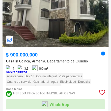
$ 900.000.000
Casa
in Coinca, Armenia, Departamento de Quindío
4
3,5
180 m²
Aparcadero
Balcón
Cocina integral
Vista panorámica
Cuarto de servicio
Gas natural
Agua
Electricidad
Depósito
Seguridad privada
Área infantil
Jardín
Hace 6 días
Acceso para personas con discapacidad
HEREDIA PROYECTOS INMOBILIARIOS SAS
WhatsApp