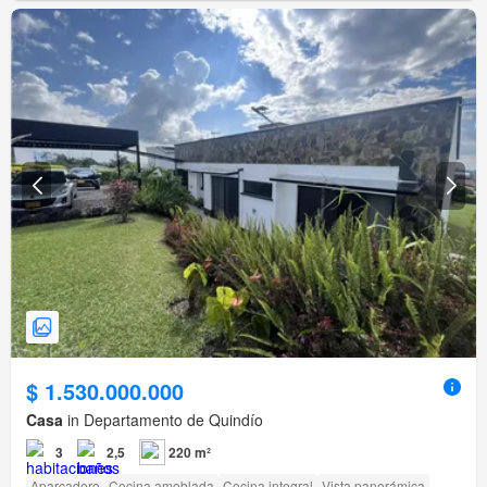
$ 1.530.000.000
Casa
in Departamento de Quindío
3
2,5
220 m²
Aparcadero
Cocina amoblada
Cocina integral
Vista panorámica