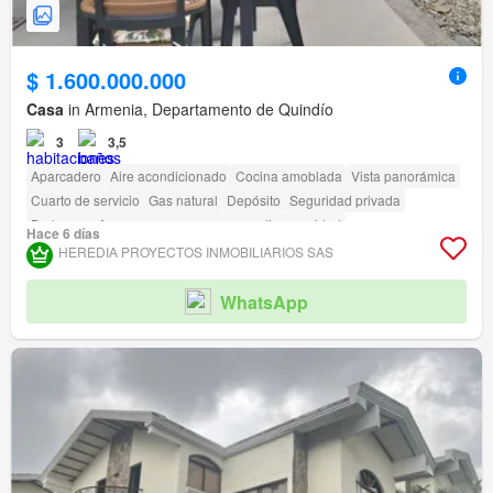
$ 1.600.000.000
Casa
in Armenia, Departamento de Quindío
3
3,5
Aparcadero
Aire acondicionado
Cocina amoblada
Vista panorámica
Cuarto de servicio
Gas natural
Depósito
Seguridad privada
Barbecue
Acceso para personas con discapacidad
Hace 6 días
HEREDIA PROYECTOS INMOBILIARIOS SAS
WhatsApp