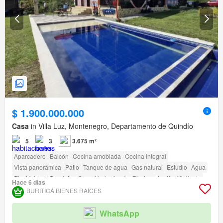
$ 1.900.000.000
Casa
in Villa Luz, Montenegro, Departamento de Quindío
5
3
3.675 m²
Aparcadero
Balcón
Cocina amoblada
Cocina integral
Vista panorámica
Patio
Tanque de agua
Gas natural
Estudio
Agua
Electricidad
Depósito
Seguridad privada
Piscina
Jardín
Vigilante
Hace 6 días
Acceso para personas con discapacidad
BURITICÁ BIENES RAÍCES
WhatsApp