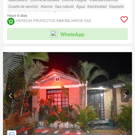
Cuarto de servicio
Alarma
Gas natural
Agua
Electricidad
Depósito
Seguridad privada
Jardín
Barbecue
Hace 6 días
Acceso para personas con discapacidad
HEREDIA PROYECTOS INMOBILIARIOS SAS
WhatsApp