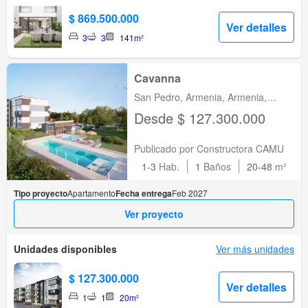
$ 869.500.000
Ver detalles
3
3
141m²
Cavanna
San Pedro, Armenia, Armenia,
Quindio
Desde $ 127.300.000
Publicado por Constructora CAMU
1-3
Hab.
1
Baños
20-48
m²
Tipo proyecto
Apartamento
Fecha entrega
Feb 2027
Ver proyecto
Unidades disponibles
Ver más unidades
$ 127.300.000
Ver detalles
1
1
20m²