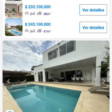
$ 233.100.000
Ver detalles
2
1
48m²
$ 243.100.000
Ver detalles
3
1
47m²