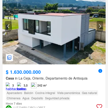
$ 1.630.000.000
Casa
in La Ceja, Oriente, Departamento de Antioquia
3
3,5
242 m²
Aparcadero
Balcón
Cocina integral
Vista panorámica
Gas natural
Chimenea
Agua
Depósito
Seguridad privada
Hace 7 días
LUZ DARY CIRO LOPEZ