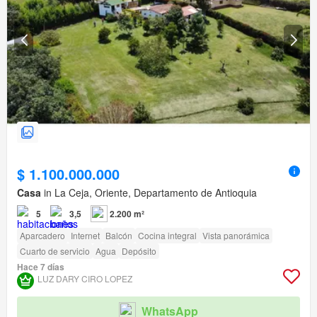
$ 1.100.000.000
Casa
in La Ceja, Oriente, Departamento de Antioquia
5
3,5
2.200 m²
Aparcadero
Internet
Balcón
Cocina integral
Vista panorámica
Cuarto de servicio
Agua
Depósito
Hace 7 días
LUZ DARY CIRO LOPEZ
WhatsApp