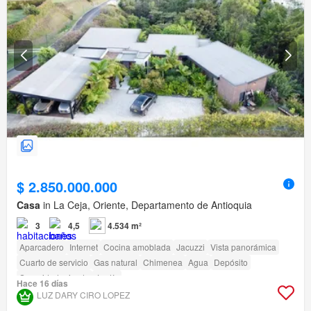
$ 2.850.000.000
Casa
in La Ceja, Oriente, Departamento de Antioquia
3
4,5
4.534 m²
Aparcadero
Internet
Cocina amoblada
Jacuzzi
Vista panorámica
Cuarto de servicio
Gas natural
Chimenea
Agua
Depósito
Seguridad privada
Jardín
Hace 16 días
LUZ DARY CIRO LOPEZ