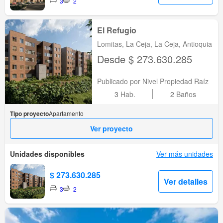
3
2
El Refugio
Lomitas, La Ceja, La Ceja, Antioquia
Desde $ 273.630.285
Publicado por Nivel Propiedad Raíz
3
Hab.
2
Baños
Tipo proyecto
Apartamento
Ver proyecto
Unidades disponibles
Ver más unidades
$ 273.630.285
Ver detalles
3
2