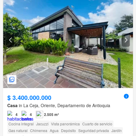
$ 3.400.000.000
Casa
in La Ceja, Oriente, Departamento de Antioquia
4
4
2.505 m²
Cocina integral
Jacuzzi
Vista panorámica
Cuarto de servicio
Gas natural
Chimenea
Agua
Depósito
Seguridad privada
Jardín