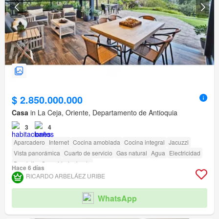
$ 2.850.000.000
Casa
in La Ceja, Oriente, Departamento de Antioquia
3
4
Aparcadero
Internet
Cocina amoblada
Cocina integral
Jacuzzi
Vista panorámica
Cuarto de servicio
Gas natural
Agua
Electricidad
Depósito
Seguridad privada
Hace 6 días
RICARDO ARBELÁEZ URIBE
WhatsApp