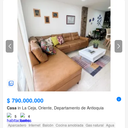
$ 790.000.000
Casa
in La Ceja, Oriente, Departamento de Antioquia
5
4
Aparcadero
Internet
Balcón
Cocina amoblada
Gas natural
Agua