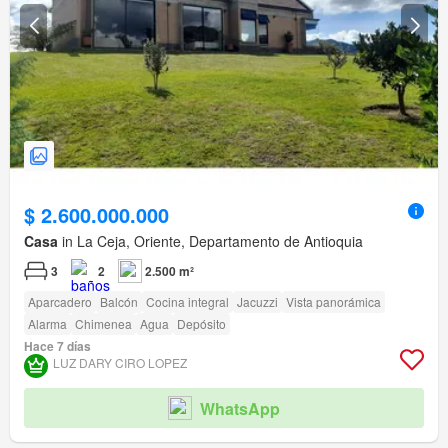
$ 2.600.000.000
Casa
in La Ceja, Oriente, Departamento de Antioquia
3
2
2.500 m²
Aparcadero
Balcón
Cocina integral
Jacuzzi
Vista panorámica
Alarma
Chimenea
Agua
Depósito
Hace 7 días
LUZ DARY CIRO LOPEZ
WhatsApp