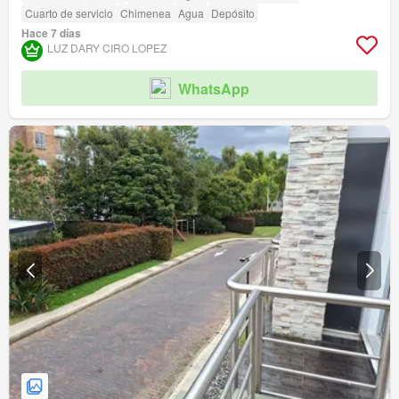
Cuarto de servicio
Chimenea
Agua
Depósito
Hace 7 días
LUZ DARY CIRO LOPEZ
WhatsApp