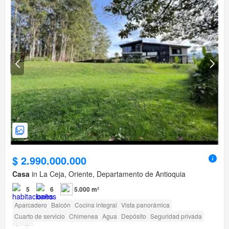
$ 2.990.000.000
Casa
in La Ceja, Oriente, Departamento de Antioquia
5
6
5.000 m²
Aparcadero
Balcón
Cocina integral
Vista panorámica
Cuarto de servicio
Chimenea
Agua
Depósito
Seguridad privada
Jardín