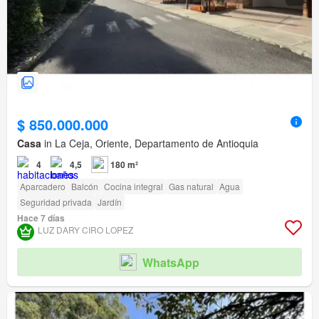
$ 850.000.000
Casa
in La Ceja, Oriente, Departamento de Antioquia
4
4,5
180 m²
Aparcadero
Balcón
Cocina integral
Gas natural
Agua
Seguridad privada
Jardín
Hace 7 días
LUZ DARY CIRO LOPEZ
WhatsApp