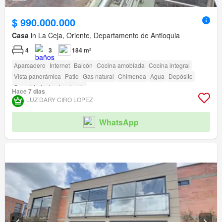
$ 990.000.000
Casa
in La Ceja, Oriente, Departamento de Antioquia
4
3
184 m²
Aparcadero
Internet
Balcón
Cocina amoblada
Cocina integral
Vista panorámica
Patio
Gas natural
Chimenea
Agua
Depósito
Seguridad privada
Jardín
Hace 7 días
LUZ DARY CIRO LOPEZ
WhatsApp