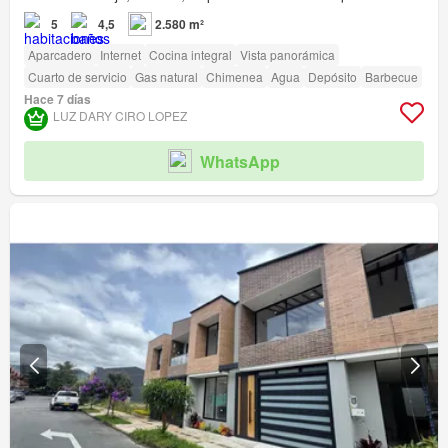
5
4,5
2.580 m²
Aparcadero
Internet
Cocina integral
Vista panorámica
Cuarto de servicio
Gas natural
Chimenea
Agua
Depósito
Barbecue
Hace 7 días
LUZ DARY CIRO LOPEZ
WhatsApp