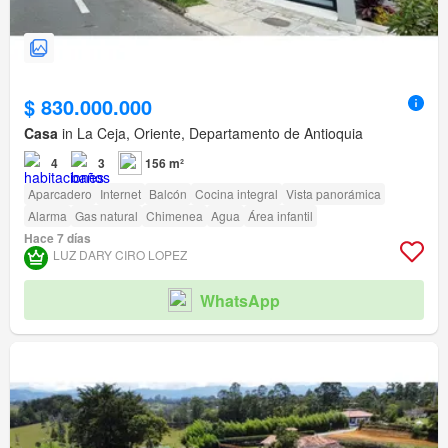
$ 830.000.000
Casa
in La Ceja, Oriente, Departamento de Antioquia
4
3
156 m²
Aparcadero
Internet
Balcón
Cocina integral
Vista panorámica
Alarma
Gas natural
Chimenea
Agua
Área infantil
Hace 7 días
LUZ DARY CIRO LOPEZ
WhatsApp