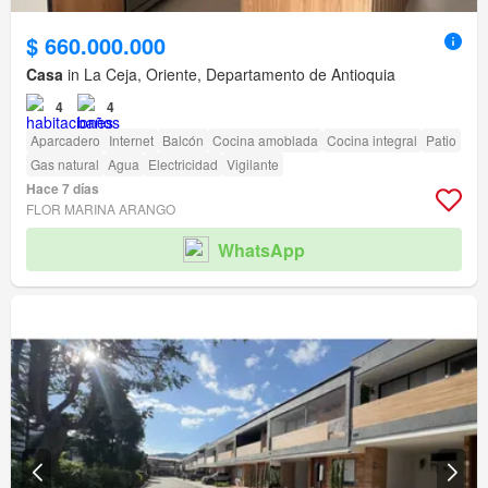
$ 660.000.000
Casa
in La Ceja, Oriente, Departamento de Antioquia
4
4
Aparcadero
Internet
Balcón
Cocina amoblada
Cocina integral
Patio
Gas natural
Agua
Electricidad
Vigilante
Hace 7 días
FLOR MARINA ARANGO
WhatsApp