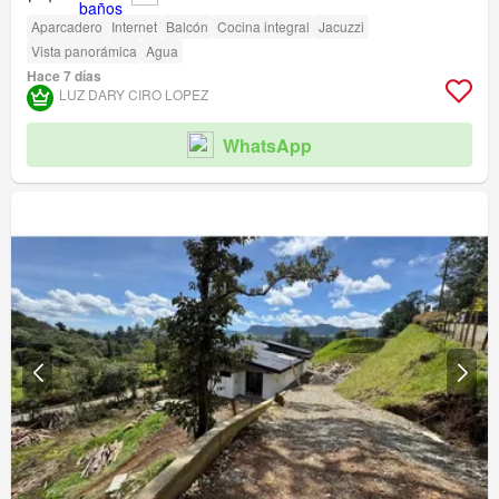
Aparcadero
Internet
Balcón
Cocina integral
Jacuzzi
Vista panorámica
Agua
Hace 7 días
LUZ DARY CIRO LOPEZ
WhatsApp