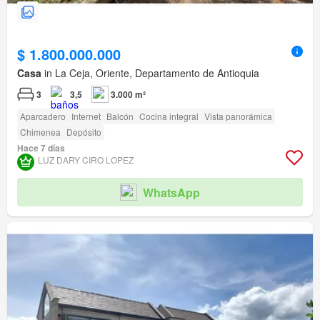
$ 1.800.000.000
Casa
in La Ceja, Oriente, Departamento de Antioquia
3
3,5
3.000 m²
Aparcadero
Internet
Balcón
Cocina integral
Vista panorámica
Chimenea
Depósito
Hace 7 días
LUZ DARY CIRO LOPEZ
WhatsApp