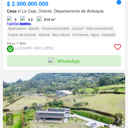
$ 2.300.000.000
Casa
in La Ceja, Oriente, Departamento de Antioquia
5
4,5
816 m²
Aparcadero
Balcón
Cocina amoblada
Jacuzzi
Vista panorámica
Cuarto de servicio
Alarma
Gas natural
Chimenea
Agua
Depósito
Seguridad privada
Hace 7 días
LUZ DARY CIRO LOPEZ
WhatsApp