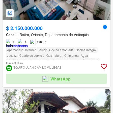
$ 2.150.000.000
Casa
in Retiro, Oriente, Departamento de Antioquia
4
4
350 m²
Aparcadero
Internet
Balcón
Cocina amoblada
Cocina integral
Jacuzzi
Cuarto de servicio
Gas natural
Chimenea
Agua
Electricidad
Depósito
Seguridad privada
Gimnasio
Área infantil
Hace 3 días
Jardín
EQUIPO JUAN CAMILO VILLEGAS
WhatsApp