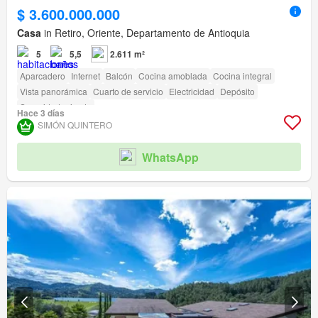
$ 3.600.000.000
Casa
in Retiro, Oriente, Departamento de Antioquia
5
5,5
2.611 m²
Aparcadero
Internet
Balcón
Cocina amoblada
Cocina integral
Vista panorámica
Cuarto de servicio
Electricidad
Depósito
Seguridad privada
Hace 3 días
SIMÓN QUINTERO
WhatsApp