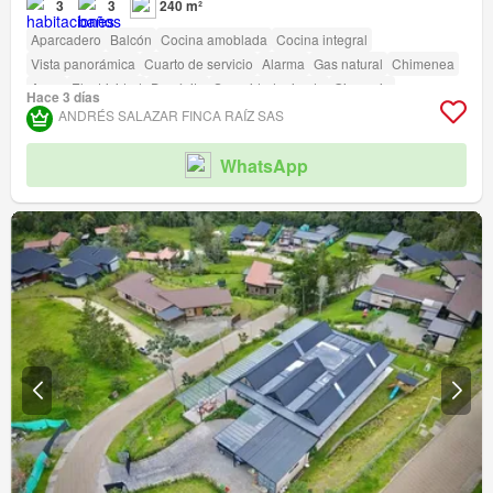
3
3
240 m²
Aparcadero
Balcón
Cocina amoblada
Cocina integral
Vista panorámica
Cuarto de servicio
Alarma
Gas natural
Chimenea
Agua
Electricidad
Depósito
Seguridad privada
Gimnasio
Hace 3 días
Área infantil
Jardín
Barbecue
Cancha de tenis
ANDRÉS SALAZAR FINCA RAÍZ SAS
WhatsApp