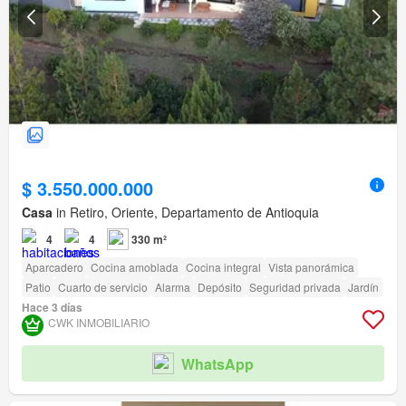
$ 3.550.000.000
Casa
in Retiro, Oriente, Departamento de Antioquia
4
4
330 m²
Aparcadero
Cocina amoblada
Cocina integral
Vista panorámica
Patio
Cuarto de servicio
Alarma
Depósito
Seguridad privada
Jardín
Hace 3 días
CWK INMOBILIARIO
WhatsApp