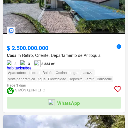
$ 2.500.000.000
Casa
in Retiro, Oriente, Departamento de Antioquia
3
3
3.334 m²
Aparcadero
Internet
Balcón
Cocina integral
Jacuzzi
Vista panorámica
Agua
Electricidad
Depósito
Jardín
Barbecue
Hace 3 días
SIMÓN QUINTERO
WhatsApp