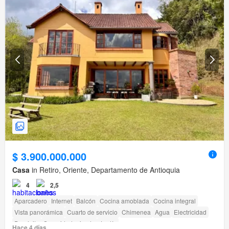
$ 3.900.000.000
Casa
in Retiro, Oriente, Departamento de Antioquia
4
2,5
Aparcadero
Internet
Balcón
Cocina amoblada
Cocina integral
Vista panorámica
Cuarto de servicio
Chimenea
Agua
Electricidad
Depósito
Seguridad privada
Jardín
Hace 4 días