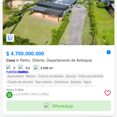
$ 4.700.000.000
Casa
in Retiro, Oriente, Departamento de Antioquia
5
5,5
2.036 m²
Aparcadero
Balcón
Cocina amoblada
Jacuzzi
Vista panorámica
Cuarto de servicio
Gas natural
Chimenea
Estudio
Agua
Electricidad
Depósito
Seguridad privada
Gimnasio
Piscina
Hace 4 días
Área infantil
LUZ DARY CIRO LOPEZ
WhatsApp