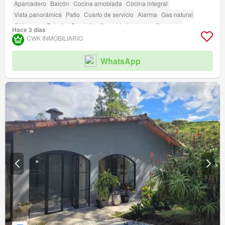
Aparcadero
Balcón
Cocina amoblada
Cocina integral
Vista panorámica
Patio
Cuarto de servicio
Alarma
Gas natural
Chimenea
Estudio
Depósito
Seguridad privada
Gimnasio
Hace 3 días
Área infantil
Jardín
Barbecue
CWK INMOBILIARIO
WhatsApp