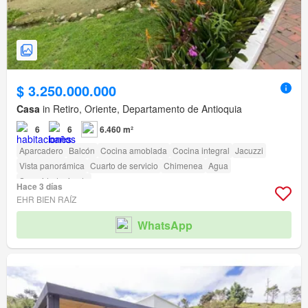
$ 3.250.000.000
Casa
in Retiro, Oriente, Departamento de Antioquia
6
6
6.460 m²
Aparcadero
Balcón
Cocina amoblada
Cocina integral
Jacuzzi
Vista panorámica
Cuarto de servicio
Chimenea
Agua
Seguridad privada
Hace 3 días
EHR BIEN RAÍZ
WhatsApp