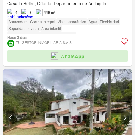
Casa
in Retiro, Oriente, Departamento de Antioquia
4
3
440 m²
Aparcadero
Cocina integral
Vista panorámica
Agua
Electricidad
Seguridad privada
Área infantil
Acceso para personas con discapacidad
Hace 3 días
TU GESTOR INMOBILIARIA S.A.S
WhatsApp