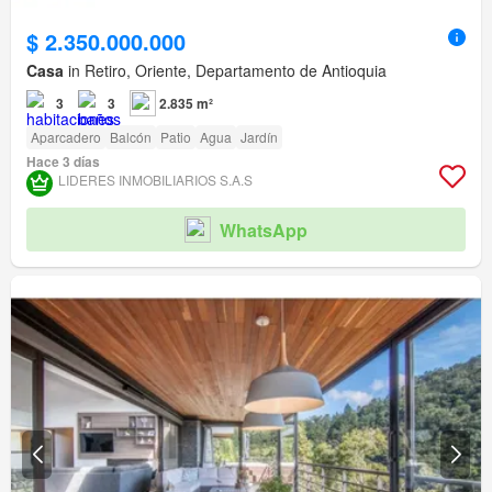
$ 2.350.000.000
Casa
in Retiro, Oriente, Departamento de Antioquia
3
3
2.835 m²
Aparcadero
Balcón
Patio
Agua
Jardín
Hace 3 días
LIDERES INMOBILIARIOS S.A.S
WhatsApp