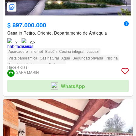
$ 897.000.000
Casa
in Retiro, Oriente, Departamento de Antioquia
2
2,5
Aparcadero
Internet
Balcón
Cocina integral
Jacuzzi
Vista panorámica
Gas natural
Agua
Seguridad privada
Piscina
Área infantil
Ascensor
Barbecue
Hace 4 días
Acceso para personas con discapacidad
SARA MARÍN
WhatsApp