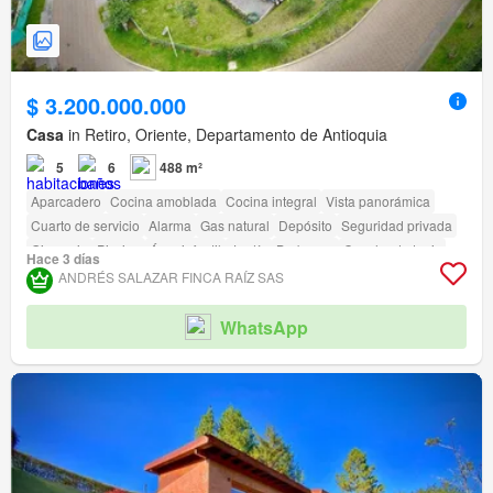
$ 3.200.000.000
Casa
in Retiro, Oriente, Departamento de Antioquia
5
6
488 m²
Aparcadero
Cocina amoblada
Cocina integral
Vista panorámica
Cuarto de servicio
Alarma
Gas natural
Depósito
Seguridad privada
Gimnasio
Piscina
Área infantil
Jardín
Barbecue
Cancha de tenis
Hace 3 días
ANDRÉS SALAZAR FINCA RAÍZ SAS
WhatsApp