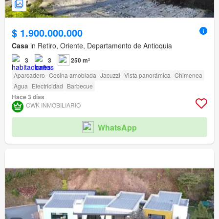
$ 1.900.000.000
Casa
in Retiro, Oriente, Departamento de Antioquia
3
3
250 m²
Aparcadero
Cocina amoblada
Jacuzzi
Vista panorámica
Chimenea
Agua
Electricidad
Barbecue
Hace 3 días
CWK INMOBILIARIO
WhatsApp