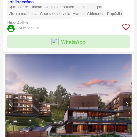
Aparcadero
Balcón
Cocina amoblada
Cocina integral
Vista panorámica
Cuarto de servicio
Alarma
Chimenea
Depósito
Seguridad privada
Jardín
Barbecue
Hace 4 días
SARA MARÍN
WhatsApp