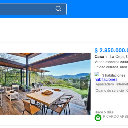
$ 2.850.000.
Casa
in La Ceja, 
Vendo moderna
cas
unidad cerrada, área
M2, tiene 3 alcobas, 
3
habitaciones
Aparcadero
Internet
Cuarto de servicio
G
Hace 5 días