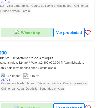
uzzi
Vista panorámica
Cuarto de servicio
Gas natural
Chimenea
uridad privada
Jardín
Ver propiedad
WhatsApp
000
Oriente, Departamento de Antioquia
rea construida: 324 m²💰 Valor: $2.300.000.000🧾 Administración:
ón y detalles:5 habitaciones + estudioSala
4,5
baños
816 m²
Cocina amoblada
Jacuzzi
Vista panorámica
Cuarto de servicio
Chimenea
Agua
Depósito
Seguridad privada
Ver propiedad