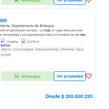
WhatsApp
000
Oriente, Departamento de Antioquia
tre en parcelación cerrada – La
Ceja
Un lugar ideal para vivir
, tranquilidad y una espectacular vista a la montaña rea del
lote
:
ida: 280 m² aprox.…
2
baños
2.070 m²
Balcón
Cocina integral
Vista panorámica
Chimenea
Agua
 privada
Ver propiedad
WhatsApp
Desde $ 260.600.220