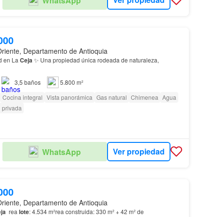
WhatsApp
000
Oriente, Departamento de Antioquia
ad en La
Ceja
✨ Una propiedad única rodeada de naturaleza,
…
3,5
baños
5.800 m²
Cocina integral
Vista panorámica
Gas natural
Chimenea
Agua
 privada
Ver propiedad
WhatsApp
000
Oriente, Departamento de Antioquia
ja
rea
lote
: 4.534 m²rea construida: 330 m² + 42 m² de