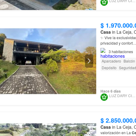
LUZ DARY CIRO LOPEZ
$ 1.970.000.
Casa
in La Ceja, 
✨ Vive la exclusivid
privacidad y confort
3
habitaciones
Aparcadero
Balcón
Depósito
Seguridad
Hace 6 días
LUZ DARY CIRO LOPEZ
$ 2.850.000.
Casa
in La Ceja, 
valorización en La
Ce