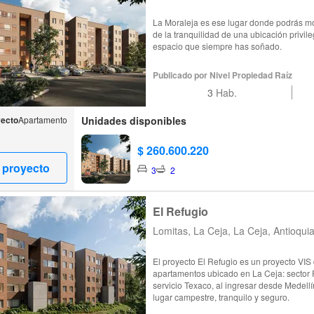
La Moraleja es ese lugar donde podrás mov
de la tranquilidad de una ubicación privil
espacio que siempre has soñado.
Publicado por Nivel Propiedad Raíz
3
Hab.
yecto
Apartamento
Unidades disponibles
$ 260.600.220
 proyecto
3
2
El Refugio
Lomitas, La Ceja, La Ceja, Antioqui
El proyecto El Refugio es un proyecto V
apartamentos ubicado en La Ceja: sector F
servicio Texaco, al ingresar desde Medellí
lugar campestre, tranquilo y seguro.