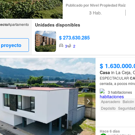
Publicado por Nivel Propiedad Raíz
3
Hab.
yecto
Apartamento
Unidades disponibles
$ 273.630.285
 proyecto
3
2
$ 1.630.000.
Casa
in La Ceja, 
ESPECTACULAR
C
cerrada, a pocos min
3
habitaciones
Aparcadero
Balcón
Depósito
Seguridad
Hace 6 días