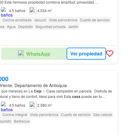
rivacidad
llada por Londoño Gómez 125
lotes
61
casas
construida…
4,5
baños
4.534 m²
Cocina amoblada
Jacuzzi
Vista panorámica
Cuarto de servicio
nea
Agua
Depósito
Seguridad privada
Jardín
Ver propiedad
WhatsApp
000
Oriente, Departamento de Antioquia
ad que mereces en La
Ceja
✨ Casa campestre en parcela Disfruta de
ural y lleno de confort, ideal para vivir Esta
casa
puede ser tu
4,5
baños
2.580 m²
Cocina integral
Vista panorámica
Cuarto de servicio
Gas natural
epósito
Barbecue