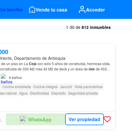
Vende tu casa
Acceder
Tus favoritos
1-30 de
812 inmuebles
000
Oriente, Departamento de Antioquia
a
de un piso en La
Ceja
con sólo 5 años de construida, hermosa vista,
 construida de 330 M2 mas 42 M2 de deck y un área de
lote
de 4534
la principal con baño y vestier…
4
baños
Cocina amoblada
Cocina integral
Jacuzzi
Vista panorámica
as natural
Agua
Electricidad
Depósito
Seguridad privada
Ver propiedad
WhatsApp
RICARDO ARBELÁEZ URIBE