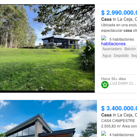
$ 2.990.000.
Casa
in La Ceja, 
Ubicada en una exclu
espectacular
casa
of
Construida sobre un
5
habitaciones
Aparcadero
Balcón
Agua
Depósito
Seg
Hace 30+ días
LUZ DARY CIRO LOPEZ
$ 3.400.000.
Casa
in La Ceja, 
4
habitaciones