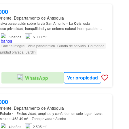
000
Oriente, Departamento de Antioquia
siva parcelación sobre la vía San Antonio – La
Ceja
, esta
rece privacidad, tranquilidad y un entorno natural incomparable
lote
de 5.000 m², la propiedad está rodeada…
6
baños
5.000 m²
Cocina integral
Vista panorámica
Cuarto de servicio
Chimenea
uridad privada
Jardín
Ver propiedad
WhatsApp
000
Oriente, Departamento de Antioquia
CASA CAMPESTRE Estrato 4 | Exclusividad, amplitud y confort en un solo lugar
Lote
:
2.505,83 m² Área construida: 458,49 m² Zona privada • Alcoba
4
baños
2.505 m²