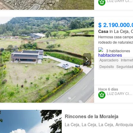
LUZ DARY CIRO LOPEZ
$ 2.190.000.
Casa
in La Ceja, 
Hermosa casa campes
rodeado de naturaleza
2.070 m² rea constru
3
habitaciones
Aparcadero
Internet
Depósito
Seguridad
Hace 6 días
LUZ DARY CIRO LOPEZ
Rincones de la Moraleja
La Ceja, La Ceja, La Ceja, Antioquia