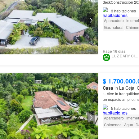
deckConstrucción 2020 Esta hermosa propiedad combina amplitud, p
Parcelación desarro
3
habitaciones
Aparcadero
Internet
Gas natural
Chime
Hace 16 días
LUZ DARY CIRO LOPEZ
$ 1.700.000.
Casa
in La Ceja, 
✨ Vive la tranquilid
un espacio amplio, nat
próximo hogar 🌿…
5
habitaciones
Aparcadero
Internet
Chimenea
Agua
D