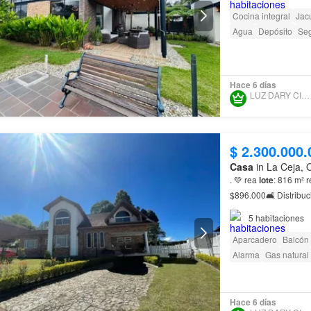
Cocina integral
Jac
Agua
Depósito
Seg
Hace 6 días
LUZ DARY CIRO LOPEZ
$ 2.300.000.
Casa
in La Ceja, 
. 💚 rea
lote
: 816 m² 
$896.000🛋 Distribuci
5
habitaciones
Aparcadero
Balcón
Alarma
Gas natural
Hace 6 días