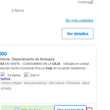
2 baños
2
Baños
Ver más unidades
Ver detalles
000
Oriente, Departamento de Antioquia
ASA
EN VENTA – CONDOMINIO EN LA
CEJA
Ubicada en unidad
utos del Centro Comercial Viva La
Ceja
, en un sector residencial
Área total privada: 350 m² Área de
lote
: 242 m² Área construida…
3,5
baños
242 m²
Cocina integral
Vista panorámica
Gas natural
Chimenea
Agua
 privada
Ver propiedad