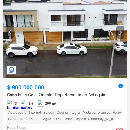
$ 900.000.000
Casa
in La Ceja, Oriente, Departamento de Antioquia
3
3,5
200 m²
Aparcadero
Internet
Balcón
Cocina integral
Vista panorámica
Patio
Gas natural
Estudio
Agua
Electricidad
Depósito
amenity_wi_fi
Área infantil
Estudio
Jardín
Vigilante
Hace 6 días