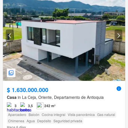
$ 1.630.000.000
Casa
in La Ceja, Oriente, Departamento de Antioquia
3
3,5
242 m²
Aparcadero
Balcón
Cocina integral
Vista panorámica
Gas natural
Chimenea
Agua
Depósito
Seguridad privada
Hace 6 días