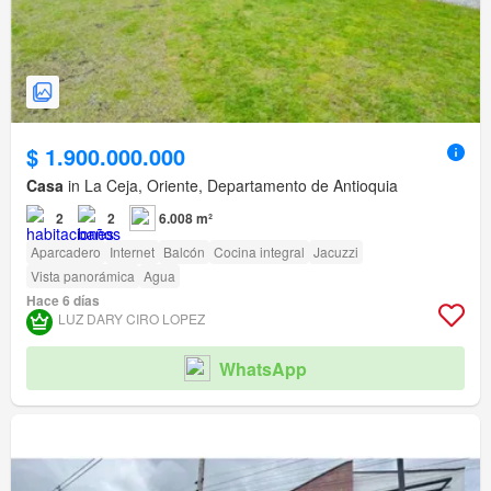
$ 1.900.000.000
Casa
in La Ceja, Oriente, Departamento de Antioquia
2
2
6.008 m²
Aparcadero
Internet
Balcón
Cocina integral
Jacuzzi
Vista panorámica
Agua
Hace 6 días
LUZ DARY CIRO LOPEZ
WhatsApp