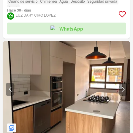
Cuarto de servicio
Chimenea
Agua
Depósito
Seguridad privada
Jardín
Hace 30+ días
LUZ DARY CIRO LOPEZ
WhatsApp