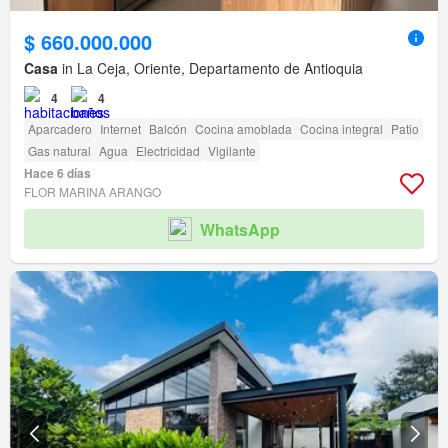
$ 660.000.000
Casa
in La Ceja, Oriente, Departamento de Antioquia
4
4
Aparcadero
Internet
Balcón
Cocina amoblada
Cocina integral
Patio
Gas natural
Agua
Electricidad
Vigilante
Hace 6 días
FLOR MARINA ARANGO
WhatsApp