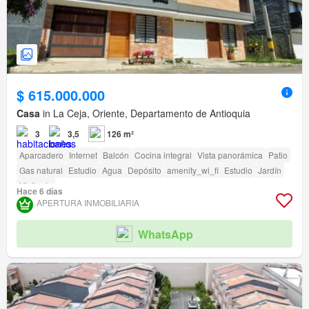
$ 615.000.000
Casa
in La Ceja, Oriente, Departamento de Antioquia
3
3,5
126 m²
Aparcadero
Internet
Balcón
Cocina integral
Vista panorámica
Patio
Gas natural
Estudio
Agua
Depósito
amenity_wi_fi
Estudio
Jardín
Vigilante
Hace 6 días
APERTURA INMOBILIARIA
WhatsApp