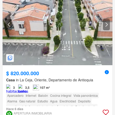
$ 820.000.000
Casa
in La Ceja, Oriente, Departamento de Antioquia
3
3,5
107 m²
Aparcadero
Internet
Balcón
Cocina integral
Vista panorámica
Alarma
Gas natural
Estudio
Agua
Electricidad
Depósito
amenity_wi_fi
Seguridad privada
Área infantil
Estudio
Jardín
Hace 6 días
Vigilante
Caseta de vigilancia
APERTURA INMOBILIARIA