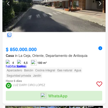
$ 850.000.000
Casa
in La Ceja, Oriente, Departamento de Antioquia
4
4,5
180 m²
Aparcadero
Balcón
Cocina integral
Gas natural
Agua
Seguridad privada
Jardín
Hace 6 días
LUZ DARY CIRO LOPEZ
WhatsApp