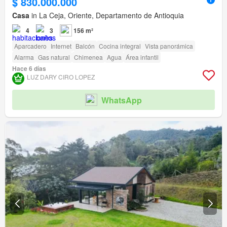
$ 830.000.000
Casa
in La Ceja, Oriente, Departamento de Antioquia
4
3
156 m²
Aparcadero
Internet
Balcón
Cocina integral
Vista panorámica
Alarma
Gas natural
Chimenea
Agua
Área infantil
Hace 6 días
LUZ DARY CIRO LOPEZ
WhatsApp