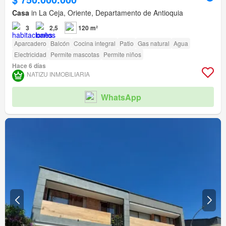
Casa
in La Ceja, Oriente, Departamento de Antioquia
3
2,5
120 m²
Aparcadero
Balcón
Cocina integral
Patio
Gas natural
Agua
Electricidad
Permite mascotas
Permite niños
Hace 6 días
NATIZU INMOBILIARIA
WhatsApp