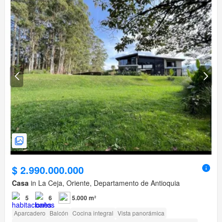
$ 2.990.000.000
Casa
in La Ceja, Oriente, Departamento de Antioquia
5
6
5.000 m²
Aparcadero
Balcón
Cocina integral
Vista panorámica