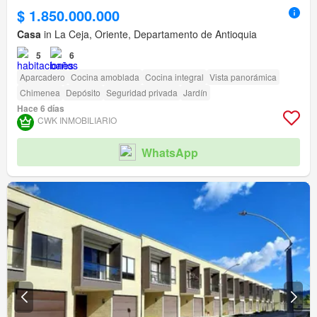
$ 1.850.000.000
Casa
in La Ceja, Oriente, Departamento de Antioquia
5
6
Aparcadero
Cocina amoblada
Cocina integral
Vista panorámica
Chimenea
Depósito
Seguridad privada
Jardín
Hace 6 días
CWK INMOBILIARIO
WhatsApp