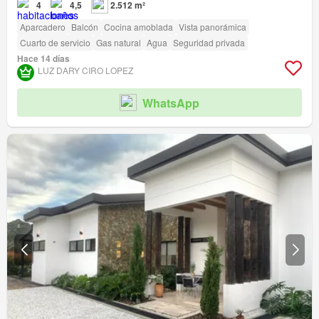
4
4,5
2.512 m²
Aparcadero
Balcón
Cocina amoblada
Vista panorámica
Cuarto de servicio
Gas natural
Agua
Seguridad privada
Hace 14 días
LUZ DARY CIRO LOPEZ
WhatsApp