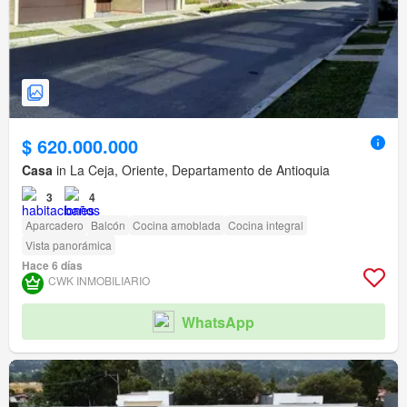
$ 620.000.000
Casa
in La Ceja, Oriente, Departamento de Antioquia
3
4
Aparcadero
Balcón
Cocina amoblada
Cocina integral
Vista panorámica
Hace 6 días
CWK INMOBILIARIO
WhatsApp