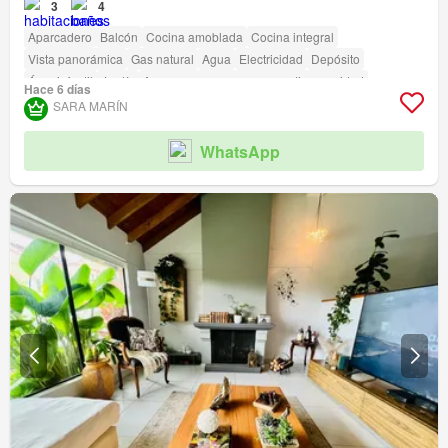
3
4
Aparcadero
Balcón
Cocina amoblada
Cocina integral
Vista panorámica
Gas natural
Agua
Electricidad
Depósito
Área infantil
Jardín
Acceso para personas con discapacidad
Hace 6 días
SARA MARÍN
WhatsApp