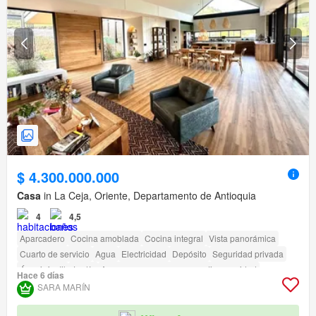
$ 4.300.000.000
Casa
in La Ceja, Oriente, Departamento de Antioquia
4
4,5
Aparcadero
Cocina amoblada
Cocina integral
Vista panorámica
Cuarto de servicio
Agua
Electricidad
Depósito
Seguridad privada
Área infantil
Jardín
Acceso para personas con discapacidad
Hace 6 días
SARA MARÍN