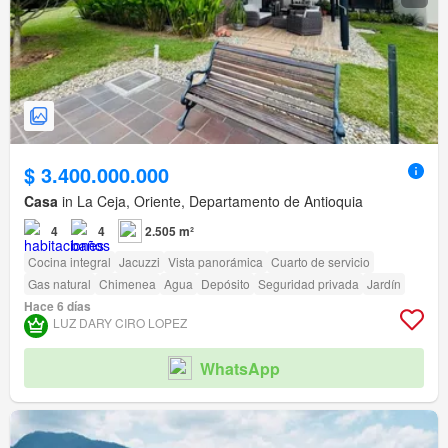
$ 3.400.000.000
Casa
in La Ceja, Oriente, Departamento de Antioquia
4
4
2.505 m²
Cocina integral
Jacuzzi
Vista panorámica
Cuarto de servicio
Gas natural
Chimenea
Agua
Depósito
Seguridad privada
Jardín
Hace 6 días
LUZ DARY CIRO LOPEZ
WhatsApp