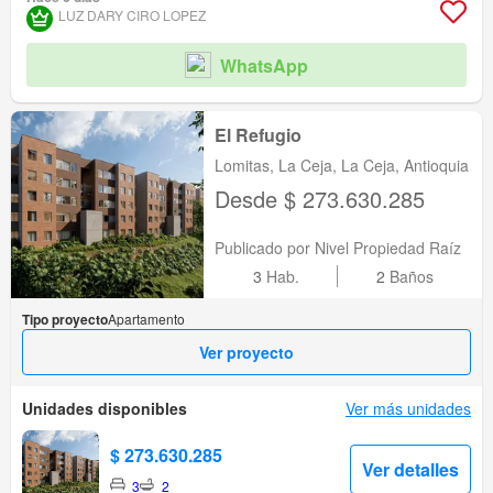
LUZ DARY CIRO LOPEZ
WhatsApp
El Refugio
Lomitas, La Ceja, La Ceja, Antioquia
Desde $ 273.630.285
Publicado por Nivel Propiedad Raíz
3
Hab.
2
Baños
Tipo proyecto
Apartamento
Ver proyecto
Unidades disponibles
Ver más unidades
$ 273.630.285
Ver detalles
3
2