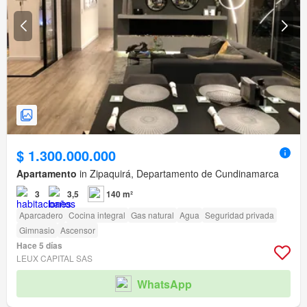
$ 1.300.000.000
Apartamento
in Zipaquirá, Departamento de Cundinamarca
3
3,5
140 m²
Aparcadero
Cocina integral
Gas natural
Agua
Seguridad privada
Gimnasio
Ascensor
Hace 5 días
LEUX CAPITAL SAS
WhatsApp