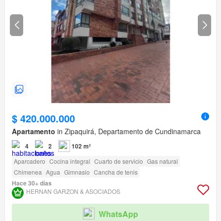
$ 420.000.000
Apartamento
in Zipaquirá, Departamento de Cundinamarca
4
2
102 m²
Aparcadero
Cocina integral
Cuarto de servicio
Gas natural
Chimenea
Agua
Gimnasio
Cancha de tenis
Hace 30+ días
HERNAN GARZON & ASOCIADOS
WhatsApp