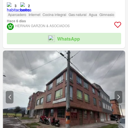
3
2
Aparcadero
Internet
Cocina integral
Gas natural
Agua
Gimnasio
Hace 6 días
HERNAN GARZON & ASOCIADOS
WhatsApp