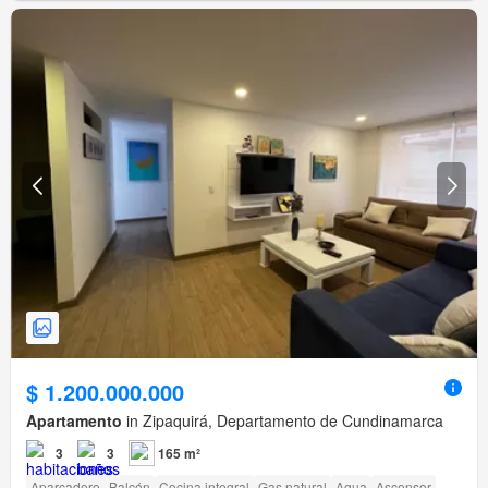
$ 1.200.000.000
Apartamento
in Zipaquirá, Departamento de Cundinamarca
3
3
165 m²
Aparcadero
Balcón
Cocina integral
Gas natural
Agua
Ascensor