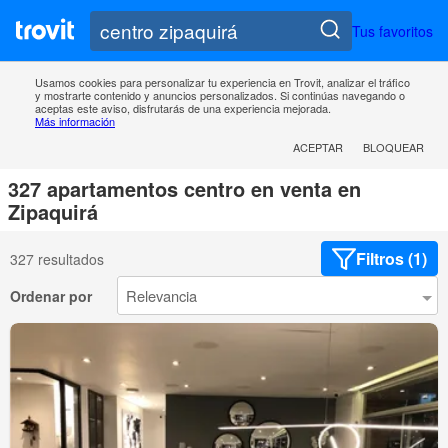
Tus favoritos
Usamos cookies para personalizar tu experiencia en Trovit, analizar el tráfico
y mostrarte contenido y anuncios personalizados. Si continúas navegando o
aceptas este aviso, disfrutarás de una experiencia mejorada.
Más información
ACEPTAR
BLOQUEAR
327 apartamentos centro en venta en
Zipaquirá
Filtros (1)
327 resultados
Ordenar por