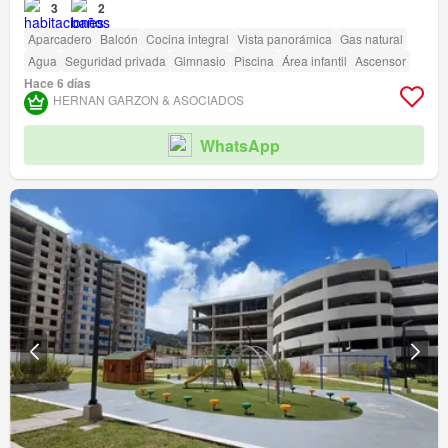
3
2
Aparcadero
Balcón
Cocina integral
Vista panorámica
Gas natural
Agua
Seguridad privada
Gimnasio
Piscina
Área infantil
Ascensor
Hace 6 días
HERNAN GARZON & ASOCIADOS
WhatsApp