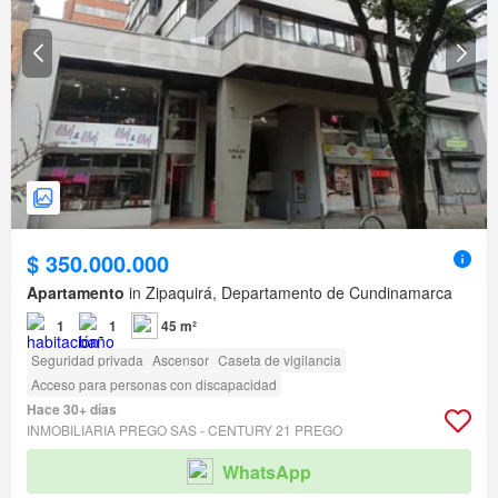
$ 350.000.000
Apartamento
in Zipaquirá, Departamento de Cundinamarca
1
1
45 m²
Seguridad privada
Ascensor
Caseta de vigilancia
Acceso para personas con discapacidad
Hace 30+ días
INMOBILIARIA PREGO SAS - CENTURY 21 PREGO
WhatsApp