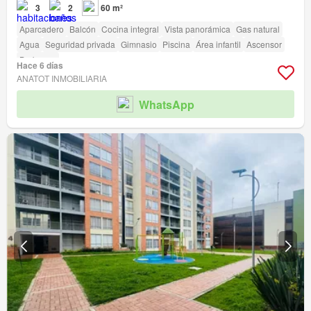
3
2
60 m²
Aparcadero
Balcón
Cocina integral
Vista panorámica
Gas natural
Agua
Seguridad privada
Gimnasio
Piscina
Área infantil
Ascensor
Barbecue
Hace 6 días
ANATOT INMOBILIARIA
WhatsApp