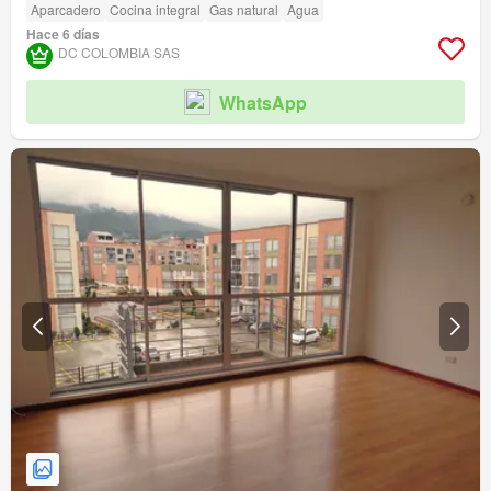
Aparcadero
Cocina integral
Gas natural
Agua
Hace 6 días
DC COLOMBIA SAS
WhatsApp