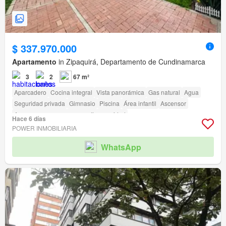
$ 337.970.000
Apartamento
in Zipaquirá, Departamento de Cundinamarca
3
2
67 m²
Aparcadero
Cocina integral
Vista panorámica
Gas natural
Agua
Seguridad privada
Gimnasio
Piscina
Área infantil
Ascensor
Acceso para personas con discapacidad
Hace 6 días
POWER INMOBILIARIA
WhatsApp