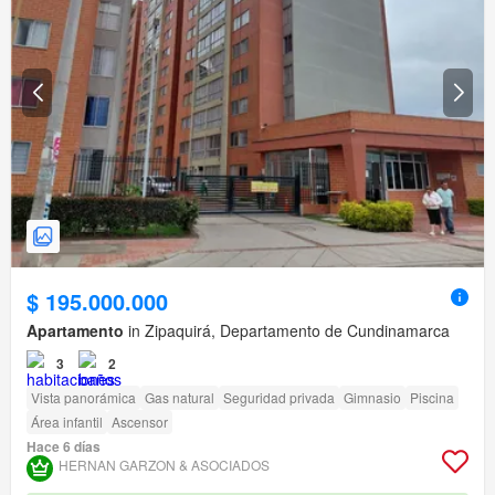
$ 195.000.000
Apartamento
in Zipaquirá, Departamento de Cundinamarca
3
2
Vista panorámica
Gas natural
Seguridad privada
Gimnasio
Piscina
Área infantil
Ascensor
Hace 6 días
HERNAN GARZON & ASOCIADOS