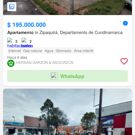
$ 195.000.000
Apartamento
in Zipaquirá, Departamento de Cundinamarca
3
2
Internet
Gas natural
Agua
Gimnasio
Área infantil
Hace 6 días
HERNAN GARZON & ASOCIADOS
WhatsApp