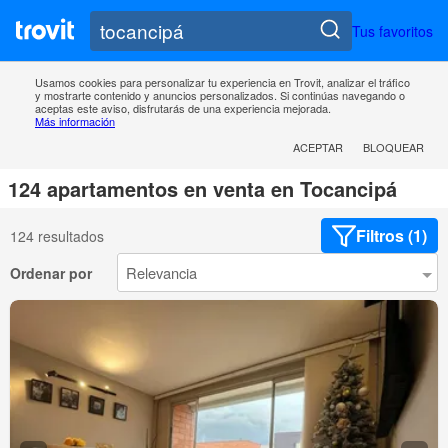
Tus favoritos
Usamos cookies para personalizar tu experiencia en Trovit, analizar el tráfico
y mostrarte contenido y anuncios personalizados. Si continúas navegando o
aceptas este aviso, disfrutarás de una experiencia mejorada.
Más información
ACEPTAR
BLOQUEAR
124 apartamentos en venta en Tocancipá
Filtros (1)
124 resultados
Ordenar por