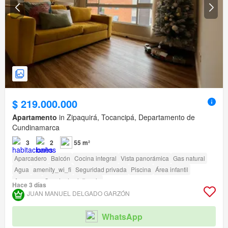
$ 219.000.000
Apartamento
in Zipaquirá, Tocancipá, Departamento de
Cundinamarca
3
2
55 m²
Aparcadero
Balcón
Cocina integral
Vista panorámica
Gas natural
Agua
amenity_wi_fi
Seguridad privada
Piscina
Área infantil
Ascensor
Caseta de vigilancia
Hace 3 días
Acceso para personas con discapacidad
JUAN MANUEL DELGADO GARZÓN
WhatsApp