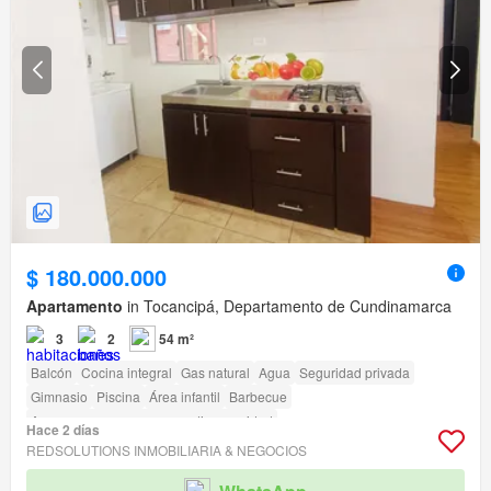
$ 180.000.000
Apartamento
in Tocancipá, Departamento de Cundinamarca
3
2
54 m²
Balcón
Cocina integral
Gas natural
Agua
Seguridad privada
Gimnasio
Piscina
Área infantil
Barbecue
Acceso para personas con discapacidad
Hace 2 días
REDSOLUTIONS INMOBILIARIA & NEGOCIOS