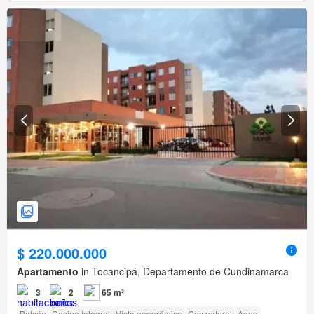
$ 220.000.000
Apartamento
in Tocancipá, Departamento de Cundinamarca
3
2
65 m²
Balcón
Cocina integral
Vista panorámica
Gas natural
Agua