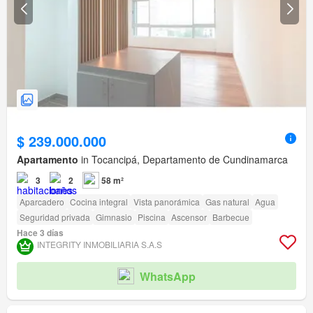
$ 239.000.000
Apartamento
in Tocancipá, Departamento de Cundinamarca
3
2
58 m²
Aparcadero
Cocina integral
Vista panorámica
Gas natural
Agua
Seguridad privada
Gimnasio
Piscina
Ascensor
Barbecue
Hace 3 días
INTEGRITY INMOBILIARIA S.A.S
WhatsApp