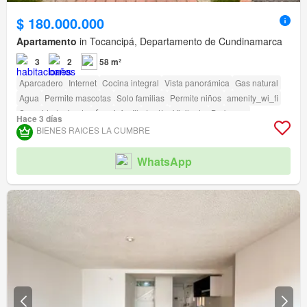
$ 180.000.000
Apartamento
in Tocancipá, Departamento de Cundinamarca
3
2
58 m²
Aparcadero
Internet
Cocina integral
Vista panorámica
Gas natural
Agua
Permite mascotas
Solo familias
Permite niños
amenity_wi_fi
Seguridad privada
Área infantil
Jardín
Vigilante
Barbecue
Hace 3 días
Caseta de vigilancia
Acceso para personas con discapacidad
BIENES RAICES LA CUMBRE
WhatsApp