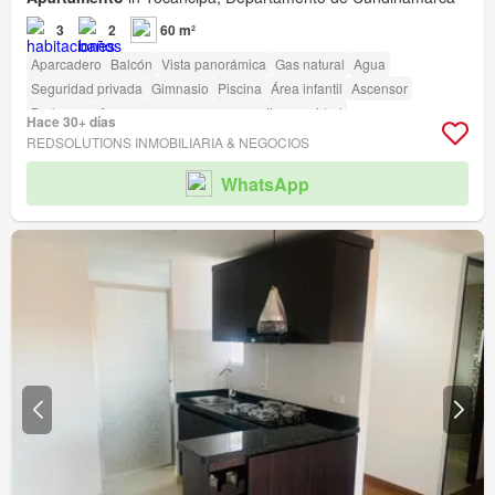
3
2
60 m²
Aparcadero
Balcón
Vista panorámica
Gas natural
Agua
Seguridad privada
Gimnasio
Piscina
Área infantil
Ascensor
Barbecue
Acceso para personas con discapacidad
Hace 30+ días
REDSOLUTIONS INMOBILIARIA & NEGOCIOS
WhatsApp