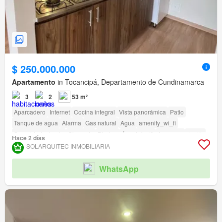
$ 250.000.000
Apartamento
in Tocancipá, Departamento de Cundinamarca
3
2
53 m²
Aparcadero
Internet
Cocina integral
Vista panorámica
Patio
Tanque de agua
Alarma
Gas natural
Agua
amenity_wi_fi
Seguridad privada
Gimnasio
Piscina
Área infantil
Ascensor
Jardín
Hace 2 días
Vigilante
Barbecue
Caseta de vigilancia
SOLARQUITEC INMOBILIARIA
Acceso para personas con discapacidad
WhatsApp