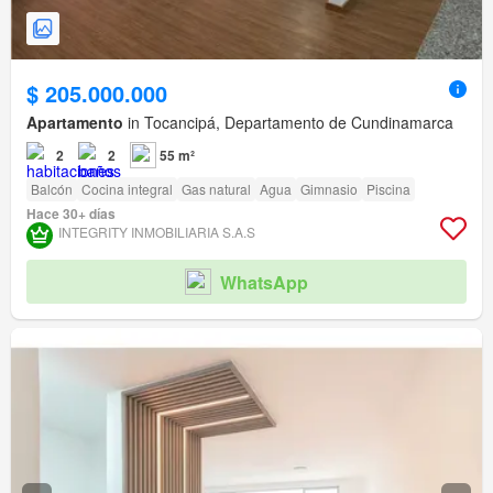
$ 205.000.000
Apartamento
in Tocancipá, Departamento de Cundinamarca
2
2
55 m²
Balcón
Cocina integral
Gas natural
Agua
Gimnasio
Piscina
Hace 30+ días
INTEGRITY INMOBILIARIA S.A.S
WhatsApp