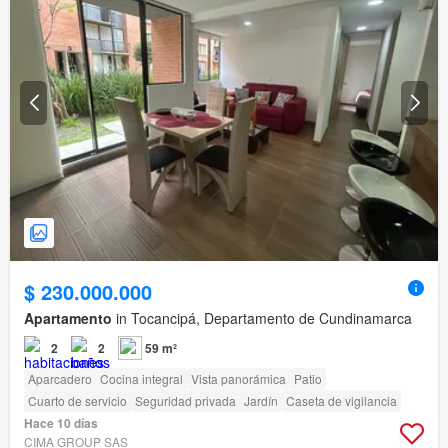
$ 230.000.000
Apartamento
in Tocancipá, Departamento de Cundinamarca
2
2
59 m²
Aparcadero
Cocina integral
Vista panorámica
Patio
Cuarto de servicio
Seguridad privada
Jardín
Caseta de vigilancia
Hace 10 días
CIMA GROUP SAS