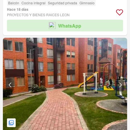
Balcón
Cocina integral
Seguridad privada
Gimnasio
Hace 18 días
PROYECTOS Y BIENES RAICES LEON
WhatsApp