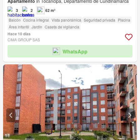
Apartamento
in Tocancipá, Departamento de Cundinamarca
3
2
62 m²
Balcón
Cocina integral
Vista panorámica
Seguridad privada
Piscina
Área infantil
Jardín
Caseta de vigilancia
Hace 10 días
CIMA GROUP SAS
WhatsApp