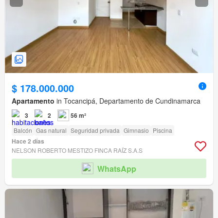
$ 178.000.000
Apartamento
in Tocancipá, Departamento de Cundinamarca
3
2
56 m²
Balcón
Gas natural
Seguridad privada
Gimnasio
Piscina
Hace 2 días
NELSON ROBERTO MESTIZO FINCA RAÍZ S.A.S
WhatsApp