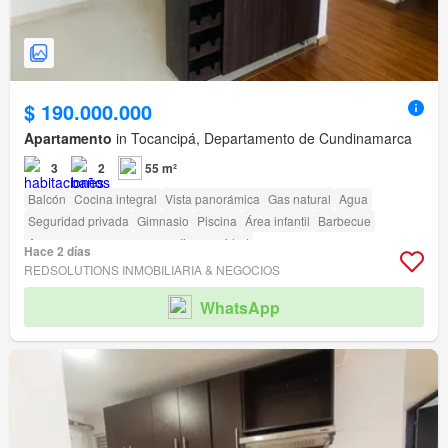
$ 190.000.000
Apartamento
in Tocancipá, Departamento de Cundinamarca
3
2
55 m²
Balcón
Cocina integral
Vista panorámica
Gas natural
Agua
Seguridad privada
Gimnasio
Piscina
Área infantil
Barbecue
Acceso para personas con discapacidad
Hace 2 días
REDSOLUTIONS INMOBILIARIA & NEGOCIOS
WhatsApp