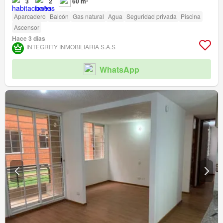
3
2
60 m²
Aparcadero
Balcón
Gas natural
Agua
Seguridad privada
Piscina
Ascensor
Hace 3 días
INTEGRITY INMOBILIARIA S.A.S
WhatsApp