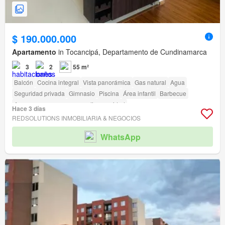
$ 190.000.000
Apartamento
in Tocancipá, Departamento de Cundinamarca
3
2
55 m²
Balcón
Cocina integral
Vista panorámica
Gas natural
Agua
Seguridad privada
Gimnasio
Piscina
Área infantil
Barbecue
Acceso para personas con discapacidad
Hace 3 días
REDSOLUTIONS INMOBILIARIA & NEGOCIOS
WhatsApp