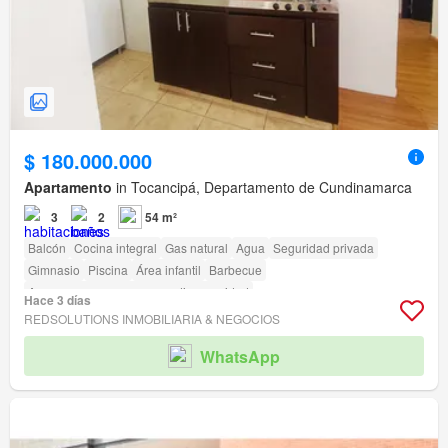
$ 180.000.000
Apartamento
in Tocancipá, Departamento de Cundinamarca
3
2
54 m²
Balcón
Cocina integral
Gas natural
Agua
Seguridad privada
Gimnasio
Piscina
Área infantil
Barbecue
Acceso para personas con discapacidad
Hace 3 días
REDSOLUTIONS INMOBILIARIA & NEGOCIOS
WhatsApp