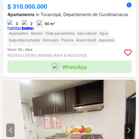
$ 310.000.000
Apartamento
in Tocancipá, Departamento de Cundinamarca
3
2
60 m²
Aparcadero
Balcón
Vista panorámica
Gas natural
Agua
Seguridad privada
Gimnasio
Piscina
Área infantil
Ascensor
Barbecue
Acceso para personas con discapacidad
Hace 30+ días
REDSOLUTIONS INMOBILIARIA & NEGOCIOS
WhatsApp