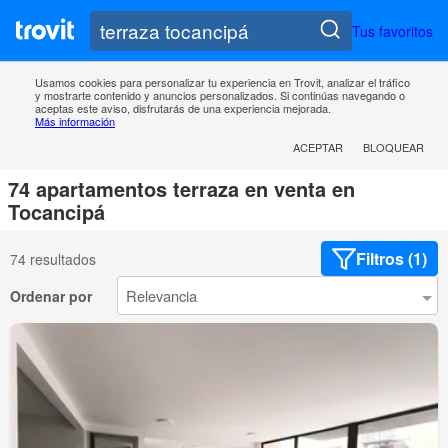
Tus favoritos
Usamos cookies para personalizar tu experiencia en Trovit, analizar el tráfico
y mostrarte contenido y anuncios personalizados. Si continúas navegando o
aceptas este aviso, disfrutarás de una experiencia mejorada.
Más información
ACEPTAR
BLOQUEAR
74 apartamentos terraza en venta en
Tocancipá
Filtros (1)
74 resultados
Ordenar por