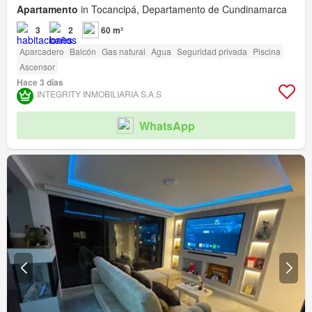
Apartamento
in Tocancipá, Departamento de Cundinamarca
3
2
60 m²
Aparcadero
Balcón
Gas natural
Agua
Seguridad privada
Piscina
Ascensor
Hace 3 días
INTEGRITY INMOBILIARIA S.A.S
WhatsApp