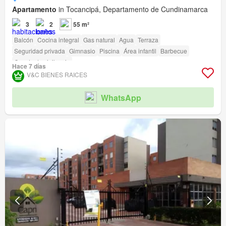
Apartamento
in Tocancipá, Departamento de Cundinamarca
3
2
55 m²
Balcón
Cocina integral
Gas natural
Agua
Terraza
Seguridad privada
Gimnasio
Piscina
Área infantil
Barbecue
Caseta de vigilancia
Hace 7 días
V&C BIENES RAICES
WhatsApp