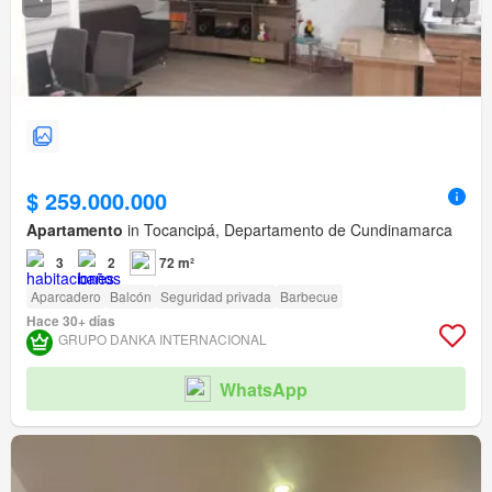
$ 259.000.000
Apartamento
in Tocancipá, Departamento de Cundinamarca
3
2
72 m²
Aparcadero
Balcón
Seguridad privada
Barbecue
Hace 30+ días
GRUPO DANKA INTERNACIONAL
WhatsApp