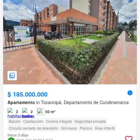
$ 185.000.000
Apartamento
in Tocancipá, Departamento de Cundinamarca
2
2
50 m²
Balcón
Calefacción
Cocina integral
Seguridad privada
Circuito cerrado de televisión
Gimnasio
Piscina
Área infantil
Hace 3 días