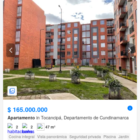
$ 165.000.000
Apartamento
in Tocancipá, Departamento de Cundinamarca
2
2
47 m²
Cocina integral
Vista panorámica
Seguridad privada
Piscina
Jardín