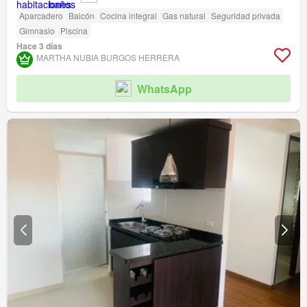
Aparcadero
Balcón
Cocina integral
Gas natural
Seguridad privada
Gimnasio
Piscina
Hace 3 días
MARTHA NUBIA BURGOS HERRERA
WhatsApp