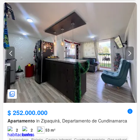
$ 252.000.000
Apartamento
in Zipaquirá, Departamento de Cundinamarca
2
2
53 m²
Aparcadero
Balcón
Cocina integral
Cuarto de servicio
Gas natural