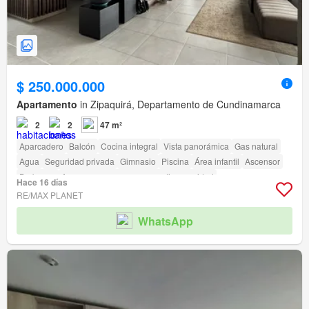
$ 250.000.000
Apartamento
in Zipaquirá, Departamento de Cundinamarca
2
2
47 m²
Aparcadero
Balcón
Cocina integral
Vista panorámica
Gas natural
Agua
Seguridad privada
Gimnasio
Piscina
Área infantil
Ascensor
Barbecue
Acceso para personas con discapacidad
Hace 16 días
RE/MAX PLANET
WhatsApp