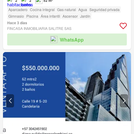
2
2
52 m²
Aparcadero
Cocina integral
Gas natural
Agua
Seguridad privada
Gimnasio
Piscina
Área infantil
Ascensor
Jardín
Hace 3 días
FINCASA INMOBILIARIA SALITRE SAS
WhatsApp