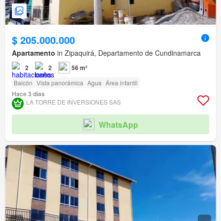
$ 205.000.000
Apartamento
in Zipaquirá, Departamento de Cundinamarca
2
2
56 m²
Balcón
Vista panorámica
Agua
Área infantil
Hace 3 días
LA TORRE DE INVERSIONES SAS
WhatsApp