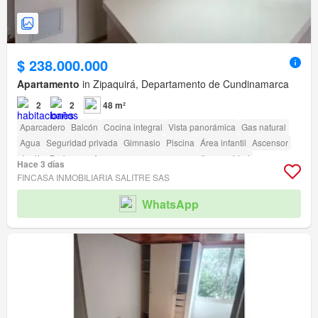
$ 238.000.000
Apartamento
in Zipaquirá, Departamento de Cundinamarca
2
2
48 m²
Aparcadero
Balcón
Cocina integral
Vista panorámica
Gas natural
Agua
Seguridad privada
Gimnasio
Piscina
Área infantil
Ascensor
Jardín
Barbecue
Acceso para personas con discapacidad
Hace 3 días
FINCASA INMOBILIARIA SALITRE SAS
WhatsApp