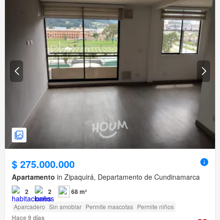
$ 275.000.000
Apartamento
in Zipaquirá, Departamento de Cundinamarca
2
2
68 m²
Aparcadero
Sin amoblar
Permite mascotas
Permite niños
Hace 9 días