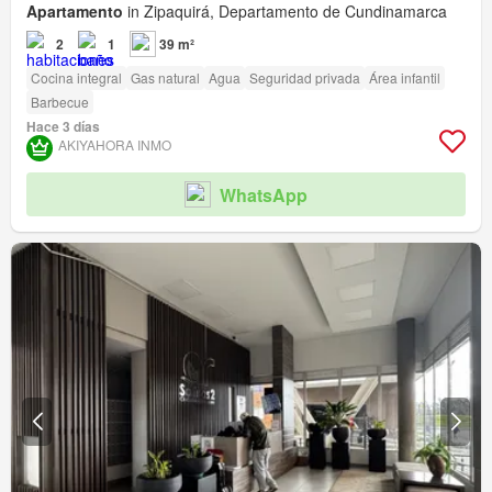
Apartamento
in Zipaquirá, Departamento de Cundinamarca
2
1
39 m²
Cocina integral
Gas natural
Agua
Seguridad privada
Área infantil
Barbecue
Hace 3 días
AKIYAHORA INMO
WhatsApp