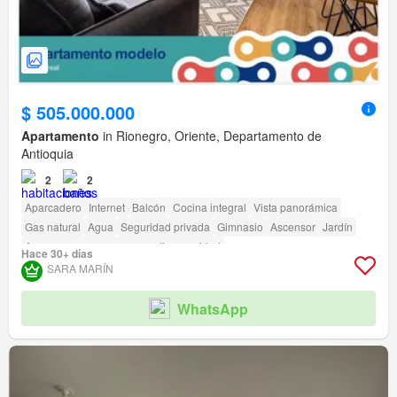
$ 505.000.000
Apartamento
in Rionegro, Oriente, Departamento de
Antioquia
2
2
Aparcadero
Internet
Balcón
Cocina integral
Vista panorámica
Gas natural
Agua
Seguridad privada
Gimnasio
Ascensor
Jardín
Acceso para personas con discapacidad
Hace 30+ días
SARA MARÍN
WhatsApp