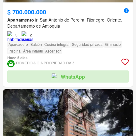
$ 700.000.000
Apartamento
in San Antonio de Pereira, Rionegro, Oriente,
Departamento de Antioquia
3
2
Aparcadero
Balcón
Cocina integral
Seguridad privada
Gimnasio
Piscina
Área infantil
Ascensor
Hace 5 días
ROMERO & CIA PROPIEDAD RAÍ­Z
WhatsApp