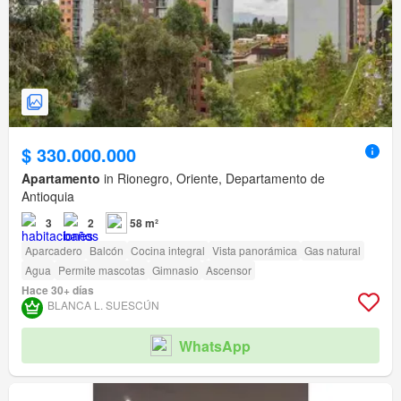
$ 330.000.000
Apartamento
in Rionegro, Oriente, Departamento de
Antioquia
3
2
58 m²
Aparcadero
Balcón
Cocina integral
Vista panorámica
Gas natural
Agua
Permite mascotas
Gimnasio
Ascensor
Hace 30+ días
BLANCA L. SUESCÚN
WhatsApp