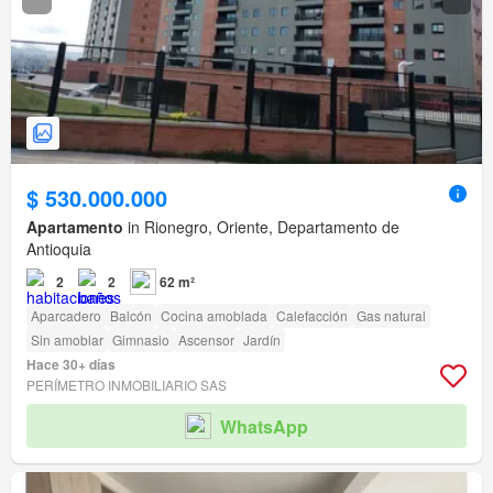
$ 530.000.000
Apartamento
in Rionegro, Oriente, Departamento de
Antioquia
2
2
62 m²
Aparcadero
Balcón
Cocina amoblada
Calefacción
Gas natural
Sin amoblar
Gimnasio
Ascensor
Jardín
Hace 30+ días
PERÍMETRO INMOBILIARIO SAS
WhatsApp