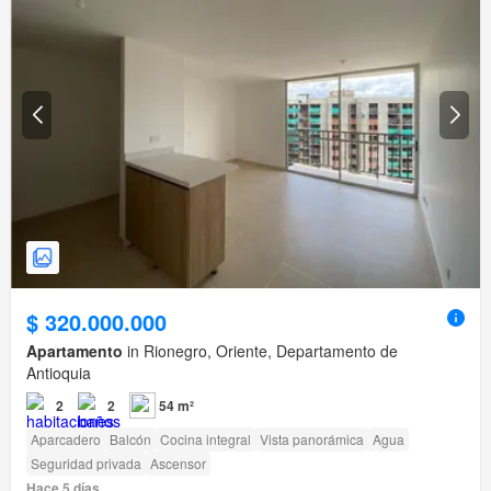
$ 320.000.000
Apartamento
in Rionegro, Oriente, Departamento de
Antioquia
2
2
54 m²
Aparcadero
Balcón
Cocina integral
Vista panorámica
Agua
Seguridad privada
Ascensor
Hace 5 días