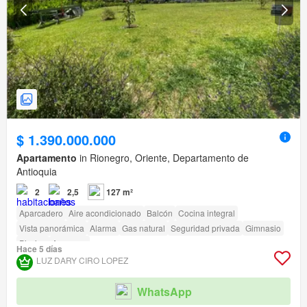
$ 1.390.000.000
Apartamento
in Rionegro, Oriente, Departamento de
Antioquia
2
2,5
127 m²
Aparcadero
Aire acondicionado
Balcón
Cocina integral
Vista panorámica
Alarma
Gas natural
Seguridad privada
Gimnasio
Piscina
Ascensor
Hace 5 días
LUZ DARY CIRO LOPEZ
WhatsApp