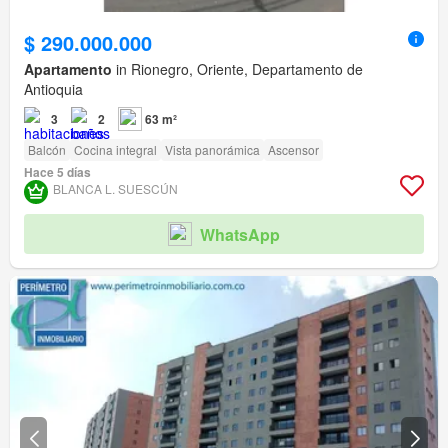
$ 290.000.000
Apartamento
in Rionegro, Oriente, Departamento de
Antioquia
3
2
63 m²
Balcón
Cocina integral
Vista panorámica
Ascensor
Hace 5 días
BLANCA L. SUESCÚN
WhatsApp