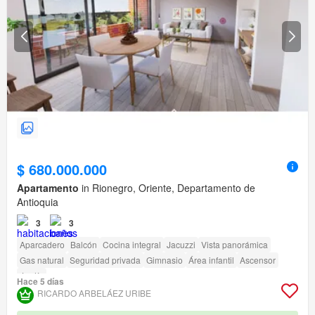
$ 680.000.000
Apartamento
in Rionegro, Oriente, Departamento de
Antioquia
3
3
Aparcadero
Balcón
Cocina integral
Jacuzzi
Vista panorámica
Gas natural
Seguridad privada
Gimnasio
Área infantil
Ascensor
Jardín
Hace 5 días
RICARDO ARBELÁEZ URIBE