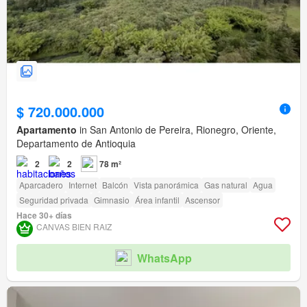
$ 720.000.000
Apartamento
in San Antonio de Pereira, Rionegro, Oriente,
Departamento de Antioquia
2
2
78 m²
Aparcadero
Internet
Balcón
Vista panorámica
Gas natural
Agua
Seguridad privada
Gimnasio
Área infantil
Ascensor
Hace 30+ días
CANVAS BIEN RAIZ
WhatsApp