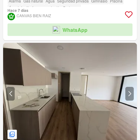
Alarma
Gas natural
Agua
Seguridad privada
Gimnasio
Piscina
Área infantil
Ascensor
Jardín
Barbecue
Hace 7 días
Acceso para personas con discapacidad
Cancha de tenis
CANVAS BIEN RAIZ
WhatsApp