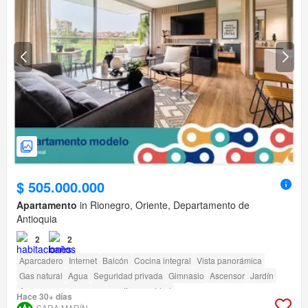
$ 505.000.000
Apartamento
in Rionegro, Oriente, Departamento de
Antioquia
2
2
Aparcadero
Internet
Balcón
Cocina integral
Vista panorámica
Gas natural
Agua
Seguridad privada
Gimnasio
Ascensor
Jardín
Acceso para personas con discapacidad
Hace 30+ días
SARA MARÍN