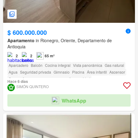
$ 600.000.000
Apartamento
in Rionegro, Oriente, Departamento de
Antioquia
2
2
65 m²
Aparcadero
Balcón
Cocina integral
Vista panorámica
Gas natural
Agua
Seguridad privada
Gimnasio
Piscina
Área infantil
Ascensor
Sauna
Acceso para personas con discapacidad
Hace 6 días
SIMÓN QUINTERO
WhatsApp