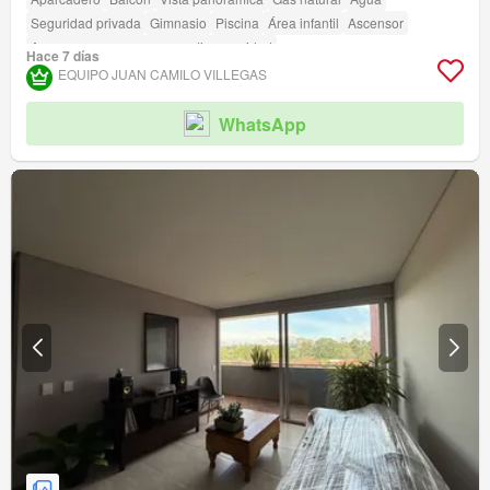
Seguridad privada
Gimnasio
Piscina
Área infantil
Ascensor
Acceso para personas con discapacidad
Hace 7 días
EQUIPO JUAN CAMILO VILLEGAS
WhatsApp