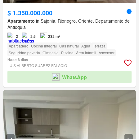
$ 1.350.000.000
Apartamento
in Sajonia, Rionegro, Oriente, Departamento de
Antioquia
2
2,5
232 m²
Aparcadero
Cocina integral
Gas natural
Agua
Terraza
Seguridad privada
Gimnasio
Piscina
Área infantil
Ascensor
Hace 6 días
LUIS ALBERTO SUAREZ PALACIO
WhatsApp