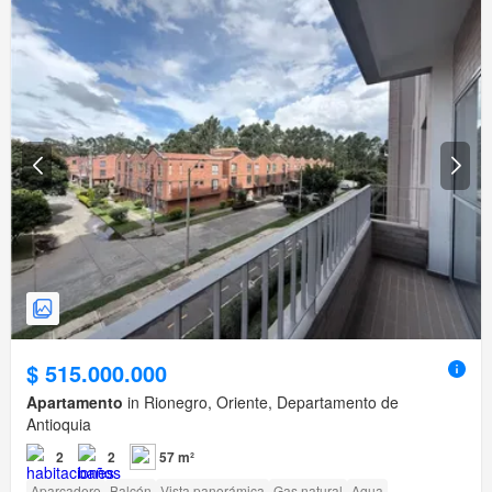
$ 515.000.000
Apartamento
in Rionegro, Oriente, Departamento de
Antioquia
2
2
57 m²
Aparcadero
Balcón
Vista panorámica
Gas natural
Agua