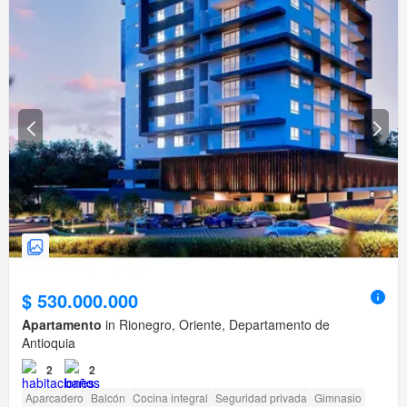
$ 530.000.000
Apartamento
in Rionegro, Oriente, Departamento de
Antioquia
2
2
Aparcadero
Balcón
Cocina integral
Seguridad privada
Gimnasio