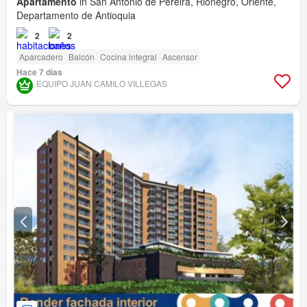
Apartamento
in San Antonio de Pereira, Rionegro, Oriente,
Departamento de Antioquia
2
2
Aparcadero
Balcón
Cocina integral
Ascensor
Hace 7 días
EQUIPO JUAN CAMILO VILLEGAS