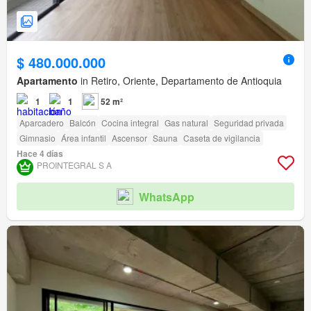
$ 480.000.000
Apartamento
in Retiro, Oriente, Departamento de Antioquia
1
1
52 m²
Aparcadero
Balcón
Cocina integral
Gas natural
Seguridad privada
Gimnasio
Área infantil
Ascensor
Sauna
Caseta de vigilancia
Hace 4 días
PROINTEGRAL S A
WhatsApp