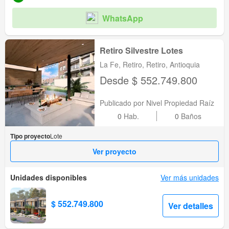
WhatsApp
Retiro Silvestre Lotes
La Fe, Retiro, Retiro, Antioquia
Desde $ 552.749.800
Publicado por Nivel Propiedad Raíz
0
Hab.
0
Baños
Tipo proyecto
Lote
Ver proyecto
Unidades disponibles
Ver más unidades
$ 552.749.800
Ver detalles