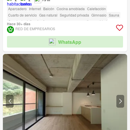
Aparcadero
Internet
Balcón
Cocina amoblada
Calefacción
Cuarto de servicio
Gas natural
Seguridad privada
Gimnasio
Sauna
Caseta de vigilancia
Acceso para personas con discapacidad
Hace 30+ días
RED DE EMPRESARIOS
WhatsApp