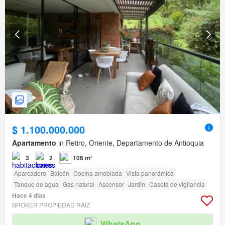
$ 1.100.000.000
Apartamento
in Retiro, Oriente, Departamento de Antioquia
3
2
106 m²
Aparcadero
Balcón
Cocina amoblada
Vista panorámica
Tanque de agua
Gas natural
Ascensor
Jardín
Caseta de vigilancia
Hace 4 días
BROKER PROPIEDAD RAIZ
WhatsApp