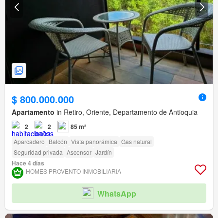
$ 800.000.000
Apartamento
in Retiro, Oriente, Departamento de Antioquia
2
2
85 m²
Aparcadero
Balcón
Vista panorámica
Gas natural
Seguridad privada
Ascensor
Jardín
Hace 4 días
HOMES PROVENTO INMOBILIARIA
WhatsApp