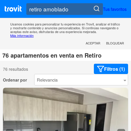
Tus favoritos
Usamos cookies para personalizar tu experiencia en Trovit, analizar el tráfico
y mostrarte contenido y anuncios personalizados. Si continúas navegando o
aceptas este aviso, disfrutarás de una experiencia mejorada.
Más información
ACEPTAR
BLOQUEAR
76 apartamentos en venta en Retiro
Filtros (1)
76 resultados
Ordenar por