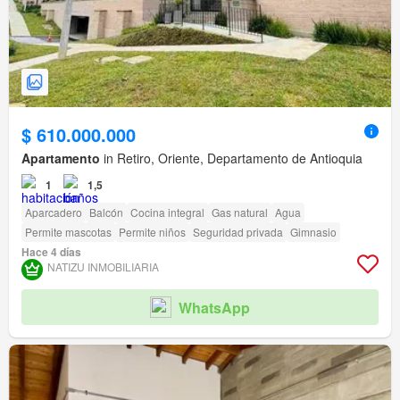
$ 610.000.000
Apartamento
in Retiro, Oriente, Departamento de Antioquia
1
1,5
Aparcadero
Balcón
Cocina integral
Gas natural
Agua
Permite mascotas
Permite niños
Seguridad privada
Gimnasio
Hace 4 días
NATIZU INMOBILIARIA
WhatsApp