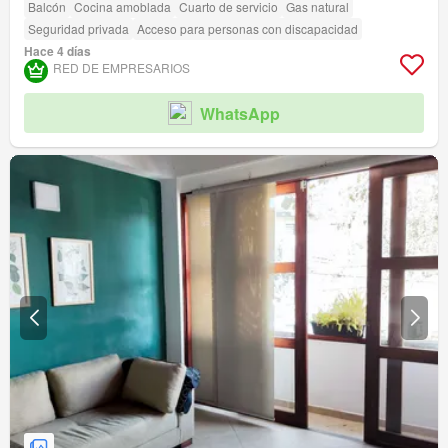
Balcón
Cocina amoblada
Cuarto de servicio
Gas natural
Seguridad privada
Acceso para personas con discapacidad
Hace 4 días
RED DE EMPRESARIOS
WhatsApp