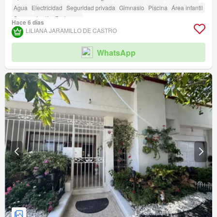
Agua
Electricidad
Seguridad privada
Gimnasio
Piscina
Área infantil
Sauna
Jardín
Barbecue
Hace 6 días
LILIANA JARAMILLO DE CASTRO
WhatsApp