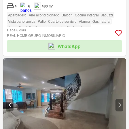
4
6
480 m²
Aparcadero
Aire acondicionado
Balcón
Cocina integral
Jacuzzi
Vista panorámica
Patio
Cuarto de servicio
Alarma
Gas natural
Agua
Depósito
Seguridad privada
Piscina
Jardín
Hace 6 días
Acceso para personas con discapacidad
REAL HOME GRUPO INMOBILIARIO
WhatsApp