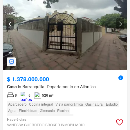
$ 1.378.000.000
Casa
in Barranquilla, Departamento de Atlántico
8
5
526 m²
Aparcadero
Cocina integral
Vista panorámica
Gas natural
Estudio
Agua
Electricidad
Gimnasio
Piscina
Acceso para personas con discapacidad
Hace 6 días
VANESSA GUERRERO BROKER INMOBILIARIO