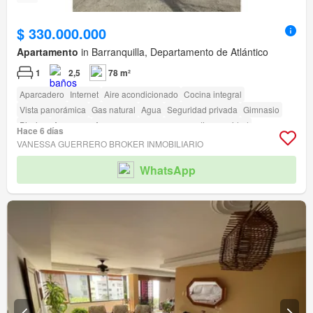
$ 330.000.000
Apartamento
in Barranquilla, Departamento de Atlántico
1
2,5
78 m²
Aparcadero
Internet
Aire acondicionado
Cocina integral
Vista panorámica
Gas natural
Agua
Seguridad privada
Gimnasio
Piscina
Ascensor
Acceso para personas con discapacidad
Hace 6 días
VANESSA GUERRERO BROKER INMOBILIARIO
WhatsApp