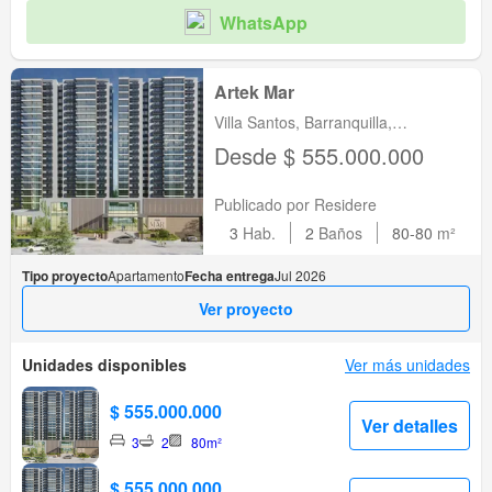
WhatsApp
Artek Mar
Villa Santos, Barranquilla,
Barranquilla, Atlántico
Desde $ 555.000.000
Publicado por Residere
3
Hab.
2
Baños
80-80
m²
Tipo proyecto
Apartamento
Fecha entrega
Jul 2026
Ver proyecto
Unidades disponibles
Ver más unidades
$ 555.000.000
Ver detalles
3
2
80m²
$ 555.000.000