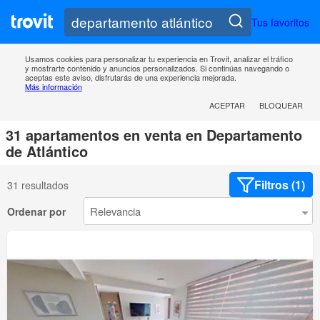
Tus favoritos
Usamos cookies para personalizar tu experiencia en Trovit, analizar el tráfico
y mostrarte contenido y anuncios personalizados. Si continúas navegando o
aceptas este aviso, disfrutarás de una experiencia mejorada.
Más información
ACEPTAR
BLOQUEAR
31 apartamentos en venta en Departamento
de Atlántico
Filtros (1)
31 resultados
Ordenar por