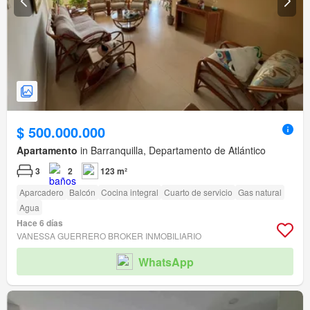
$ 500.000.000
Apartamento
in Barranquilla, Departamento de Atlántico
3
2
123 m²
Aparcadero
Balcón
Cocina integral
Cuarto de servicio
Gas natural
Agua
Hace 6 días
VANESSA GUERRERO BROKER INMOBILIARIO
WhatsApp