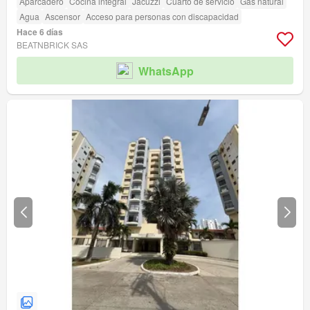
Aparcadero
Cocina integral
Jacuzzi
Cuarto de servicio
Gas natural
Agua
Ascensor
Acceso para personas con discapacidad
Hace 6 días
BEATNBRICK SAS
WhatsApp