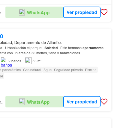
Ver propiedad
WhatsApp
JBM GRUPO EMPRESARIAL
00
oledad, Departamento de Atlántico
a - Urbanización el parque -
Soledad
Este hermoso
apartamento
uenta con un área de 58 metros, tiene 3 habitaciones
2
baños
58 m²
ta panorámica
Gas natural
Agua
Seguridad privada
Piscina
or
Ver propiedad
WhatsApp
JBM GRUPO EMPRESARIAL