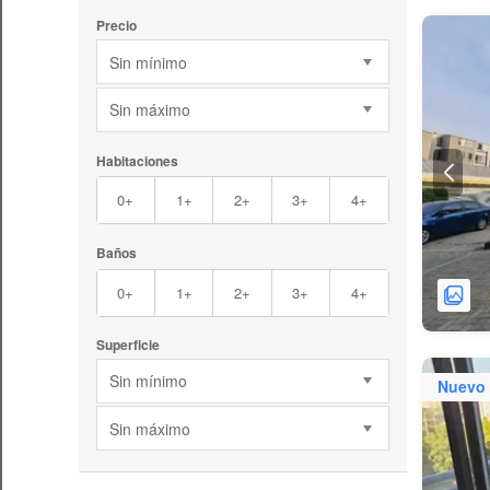
Precio
Sin mínimo
Sin máximo
Habitaciones
0+
1+
2+
3+
4+
Baños
0+
1+
2+
3+
4+
Superficie
Sin mínimo
Nuevo
Sin máximo