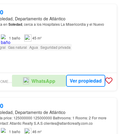
00
oledad, Departamento de Atlántico
ta en
Soledad
, cerca a los Hospitales La Misericordia y el Nuevo
1
baño
45 m²
gral
Gas natural
Agua
Seguridad privada
Ver propiedad
WhatsApp
EVA DEL CARMEN ROMERO RESTREPO
00
oledad, Departamento de Atlántico
ta price: 125000000 125000000 Bathrooms: 1 Rooms: 2 For more
ntact: Atlantic Realty S.A.S clientes@atlanticrealty.com.co
1
baño
46 m²