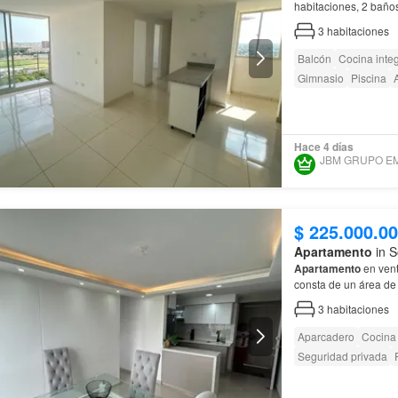
habitaciones, 2 baño
3
habitaciones
Balcón
Cocina integ
Gimnasio
Piscina
Hace 4 días
$ 225.000.0
Apartamento
in S
Apartamento
en vent
consta de un área de 
3
habitaciones
Aparcadero
Cocina 
Seguridad privada