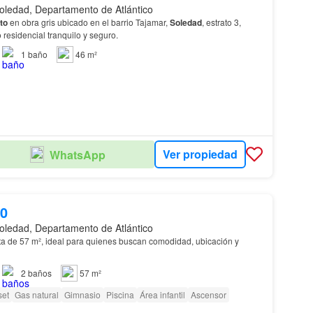
oledad, Departamento de Atlántico
to
en obra gris ubicado en el barrio Tajamar,
Soledad
, estrato 3,
 residencial tranquilo y seguro.
1
baño
46 m²
Ver propiedad
WhatsApp
00
oledad, Departamento de Atlántico
a de 57 m², ideal para quienes buscan comodidad, ubicación y
2
baños
57 m²
set
Gas natural
Gimnasio
Piscina
Área infantil
Ascensor