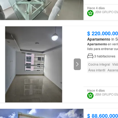
Hace 4 días
$ 220.000.0
Apartamento
in S
Apartamento
en vent
listo para entrenar c
3
habitaciones
Cocina integral
Vis
Área infantil
Ascens
Hace 4 días
$ 88.600.000