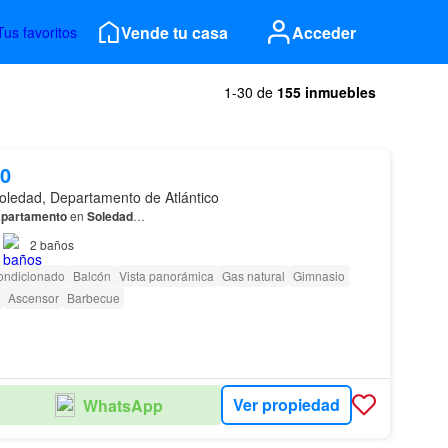
Vende tu casa
Acceder
Tus favoritos
1-30 de
155 inmuebles
00
oledad, Departamento de Atlántico
partamento
en
Soledad
…
2
baños
ondicionado
Balcón
Vista panorámica
Gas natural
Gimnasio
Ascensor
Barbecue
Ver propiedad
WhatsApp