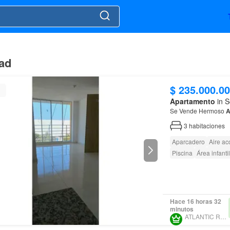
ad
$ 235.000.0
Apartamento
in S
Se Vende Hermoso
A
3
habitaciones
Aparcadero
Aire ac
Piscina
Área infantil
Hace 16 horas 32
minutos
ATLANTIC REALTY