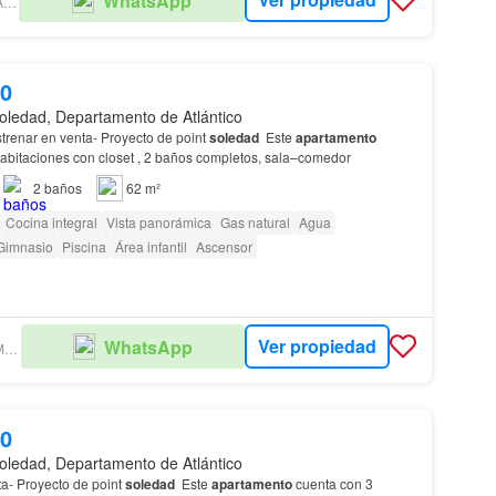
WhatsApp
INMOBILIARIA ARGUELLES
00
oledad, Departamento de Atlántico
trenar en venta- Proyecto de point
soledad
Este
apartamento
abitaciones con closet , 2 baños completos, sala–comedor
2
baños
62 m²
Cocina integral
Vista panorámica
Gas natural
Agua
Gimnasio
Piscina
Área infantil
Ascensor
Ver propiedad
WhatsApp
JBM GRUPO EMPRESARIAL
00
oledad, Departamento de Atlántico
a- Proyecto de point
soledad
Este
apartamento
cuenta con 3