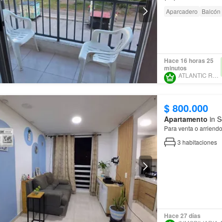
Aparcadero
Balcón
Hace 16 horas 25
minutos
ATLANTIC REALTY
$ 800.000
Apartamento
in S
Para venta o arriend
3
habitaciones
Hace 27 días