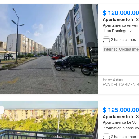
$ 120.000.0
Apartamento
in S
Apartamento
en ven
Juan Dominguez…
2
habitaciones
Internet
Cocina inte
Hace 4 días
$ 125.000.0
Apartamento
in S
Apartamento
for Ven
information please co
2
habitaciones