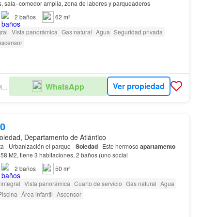
s, sala–comedor amplia, zona de labores y parqueaderos
2
baños
62 m²
ral
Vista panorámica
Gas natural
Agua
Seguridad privada
Ascensor
Ver propiedad
WhatsApp
JBM GRUPO EMPRESARIAL
00
oledad, Departamento de Atlántico
a - Urbanización el parque -
Soledad
Este hermoso
apartamento
58 M2, tiene 3 habitaciones, 2 baños (uno social
2
baños
50 m²
integral
Vista panorámica
Cuarto de servicio
Gas natural
Agua
Piscina
Área infantil
Ascensor