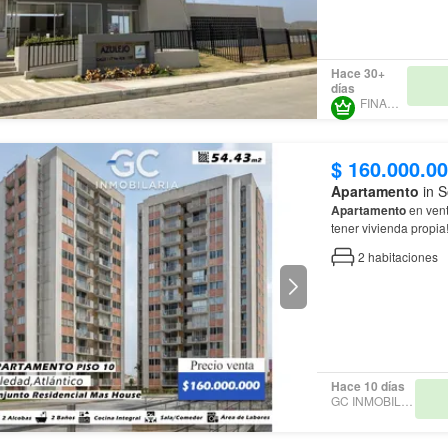
Hace 30+
días
FINANCAR
$ 160.000.0
Apartamento
in S
Apartamento
en vent
tener vivienda propia
ubicación, confort y 
2
habitaciones
Hace 10 días
GC INMOBILIARIA