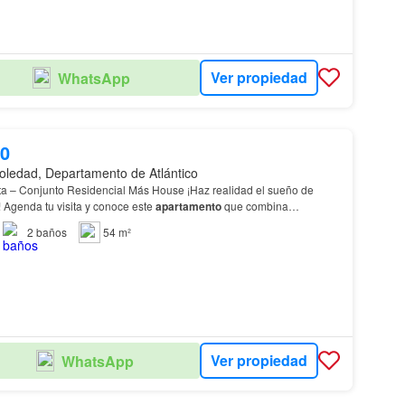
Ver propiedad
WhatsApp
00
oledad, Departamento de Atlántico
a – Conjunto Residencial Más House ¡Haz realidad el sueño de
! Agenda tu visita y conoce este
apartamento
que combina
una excelente distribución de sus espacios.…
2
baños
54 m²
Ver propiedad
WhatsApp