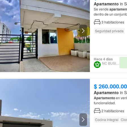
Apartamento
in S
Se vende
apartamen
dentro de un conjunto
3
habitaciones
Seguridad privada
Hace 4 días
NC BUSINESS
$ 260.000.0
Apartamento
in S
Apartamento
en vent
funcionalidad.
2
habitaciones
Cocina integral
Clo