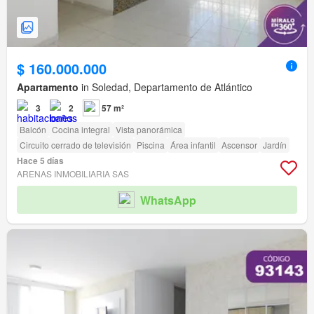
$ 160.000.000
Apartamento
in Soledad, Departamento de Atlántico
3
2
57 m²
Balcón
Cocina integral
Vista panorámica
Circuito cerrado de televisión
Piscina
Área infantil
Ascensor
Jardín
Hace 5 días
ARENAS INMOBILIARIA SAS
WhatsApp