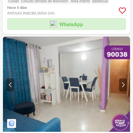
Closet
Circuito cerrado de televisión
Área infantil
Barbecue
Hace 5 días
ARENAS INMOBILIARIA SAS
WhatsApp