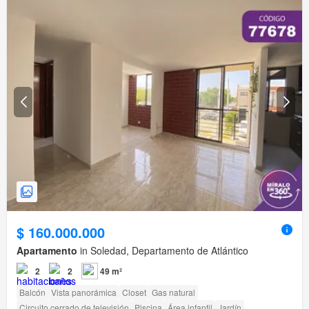
$ 160.000.000
Apartamento
in Soledad, Departamento de Atlántico
2
2
49 m²
Balcón
Vista panorámica
Closet
Gas natural
Circuito cerrado de televisión
Piscina
Área infantil
Jardín