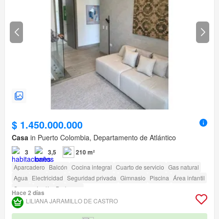
$ 1.450.000.000
Casa
in Puerto Colombia, Departamento de Atlántico
3
3,5
210 m²
Aparcadero
Balcón
Cocina integral
Cuarto de servicio
Gas natural
Agua
Electricidad
Seguridad privada
Gimnasio
Piscina
Área infantil
Sauna
Jardín
Barbecue
Hace 2 días
LILIANA JARAMILLO DE CASTRO