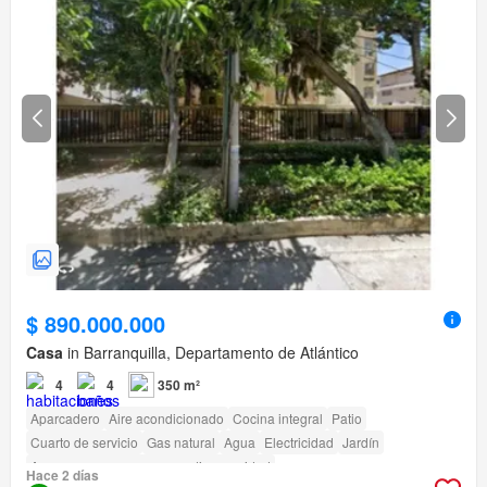
$ 890.000.000
Casa
in Barranquilla, Departamento de Atlántico
4
4
350 m²
Aparcadero
Aire acondicionado
Cocina integral
Patio
Cuarto de servicio
Gas natural
Agua
Electricidad
Jardín
Acceso para personas con discapacidad
Hace 2 días