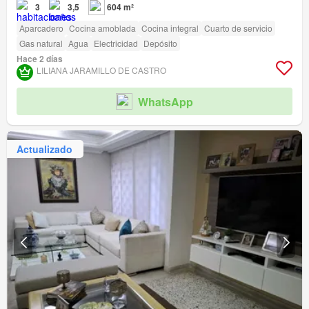
3
3,5
604 m²
Aparcadero
Cocina amoblada
Cocina integral
Cuarto de servicio
Gas natural
Agua
Electricidad
Depósito
Hace 2 días
LILIANA JARAMILLO DE CASTRO
WhatsApp
Actualizado