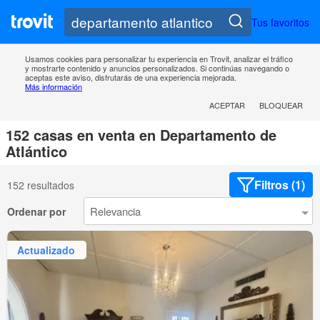
Tus favoritos
Usamos cookies para personalizar tu experiencia en Trovit, analizar el tráfico
y mostrarte contenido y anuncios personalizados. Si continúas navegando o
aceptas este aviso, disfrutarás de una experiencia mejorada.
Más información
ACEPTAR
BLOQUEAR
152 casas en venta en Departamento de
Atlántico
Filtros (1)
152 resultados
Ordenar por
Actualizado