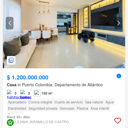
$ 1.200.000.000
Casa
in Puerto Colombia, Departamento de Atlántico
3
3
150 m²
Aparcadero
Cocina integral
Cuarto de servicio
Gas natural
Agua
Electricidad
Seguridad privada
Gimnasio
Piscina
Área infantil
Barbecue
Hace 30+ días
LILIANA JARAMILLO DE CASTRO