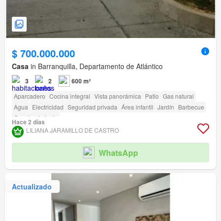
$ 700.000.000
Casa
in Barranquilla, Departamento de Atlántico
3
2
600 m²
Aparcadero
Cocina integral
Vista panorámica
Patio
Gas natural
Agua
Electricidad
Seguridad privada
Área infantil
Jardín
Barbecue
Cancha de tenis
Hace 2 días
LILIANA JARAMILLO DE CASTRO
WhatsApp
Actualizado