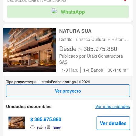
L&L SOLUCIONES INMOBILIARIAS
WhatsApp
NATURA SUA
Distrito Turístico Cultural E Histórico
De Santa, Santa Marta, Santa
Desde $ 385.975.880
Marta, Magdalena
Publicado por Uraki Constructora
SAS
1-3
Hab.
1-4
Baños
30-148
m²
Tipo proyecto
Apartamento
Fecha entrega
Jul 2029
Ver proyecto
Unidades disponibles
Ver más unidades
$ 385.975.880
Ver detalles
1
1
30m²