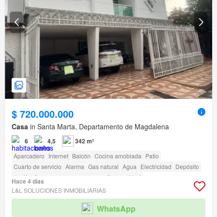
$ 720.000.000
Casa
in Santa Marta, Departamento de Magdalena
6
4,5
342 m²
Aparcadero
Internet
Balcón
Cocina amoblada
Patio
Cuarto de servicio
Alarma
Gas natural
Agua
Electricidad
Depósito
Jardín
Acceso para personas con discapacidad
Hace 4 días
L&L SOLUCIONES INMOBILIARIAS
WhatsApp