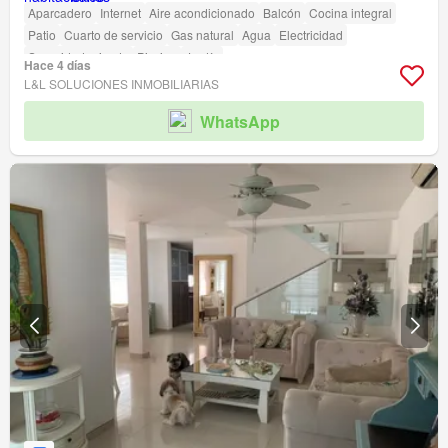
Aparcadero
Internet
Aire acondicionado
Balcón
Cocina integral
Patio
Cuarto de servicio
Gas natural
Agua
Electricidad
Seguridad privada
Piscina
Jardín
Hace 4 días
Acceso para personas con discapacidad
L&L SOLUCIONES INMOBILIARIAS
WhatsApp