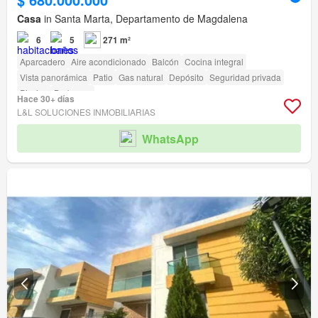
Casa
in Santa Marta, Departamento de Magdalena
6
5
271 m²
Aparcadero
Aire acondicionado
Balcón
Cocina integral
Vista panorámica
Patio
Gas natural
Depósito
Seguridad privada
Piscina
Barbecue
Hace 30+ días
L&L SOLUCIONES INMOBILIARIAS
WhatsApp