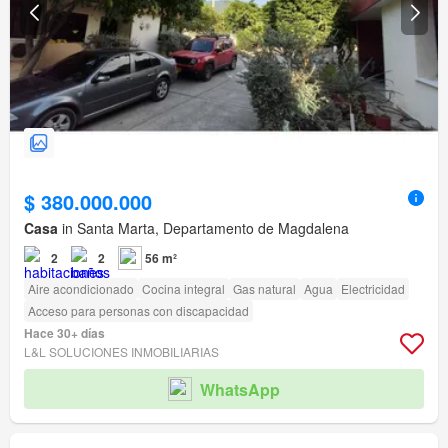
$ 380.000.000
Casa
in Santa Marta, Departamento de Magdalena
2
2
56 m²
Aire acondicionado
Cocina integral
Gas natural
Agua
Electricidad
Acceso para personas con discapacidad
Hace 30+ días
L&L SOLUCIONES INMOBILIARIAS
WhatsApp