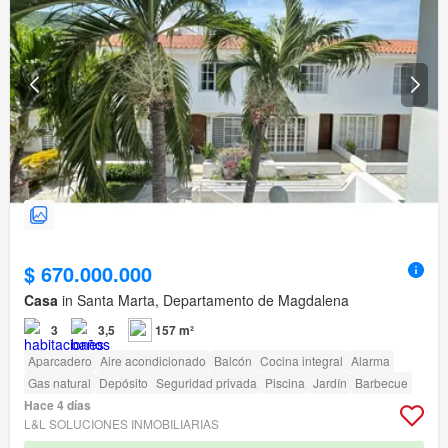
$ 670.000.000
Casa
in Santa Marta, Departamento de Magdalena
3
3,5
157 m²
Aparcadero
Aire acondicionado
Balcón
Cocina integral
Alarma
Gas natural
Depósito
Seguridad privada
Piscina
Jardín
Barbecue
Hace 4 días
L&L SOLUCIONES INMOBILIARIAS