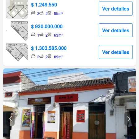
$ 1.249.550
Ver detalles
2
2
85m²
$ 930.000.000
Ver detalles
1
2
63m²
$ 1.303.585.000
Ver detalles
2
2
89m²