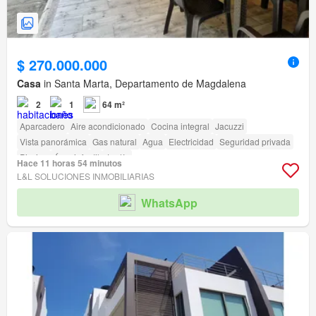
$ 270.000.000
Casa
in Santa Marta, Departamento de Magdalena
2
1
64 m²
Aparcadero
Aire acondicionado
Cocina integral
Jacuzzi
Vista panorámica
Gas natural
Agua
Electricidad
Seguridad privada
Piscina
Área infantil
Jardín
Hace 11 horas 54 minutos
L&L SOLUCIONES INMOBILIARIAS
WhatsApp