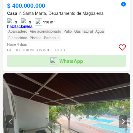
$ 400.000.000
Casa
in Santa Marta, Departamento de Magdalena
3
3
110 m²
Aparcadero
Aire acondicionado
Patio
Gas natural
Agua
Electricidad
Piscina
Barbecue
Hace 4 días
L&L SOLUCIONES INMOBILIARIAS
WhatsApp