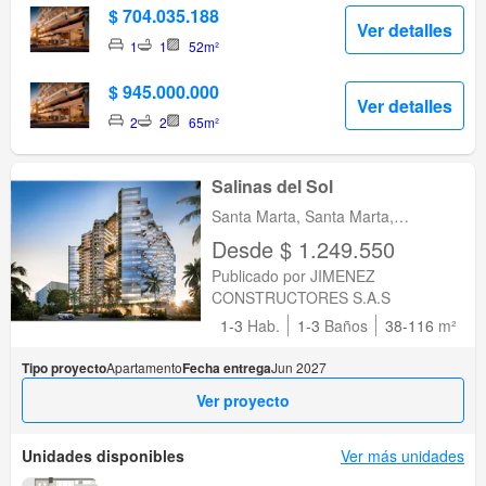
$ 704.035.188
Ver detalles
1
1
52m²
$ 945.000.000
Ver detalles
2
2
65m²
Salinas del Sol
Santa Marta, Santa Marta,
Magdalena
Desde $ 1.249.550
Publicado por JIMENEZ
CONSTRUCTORES S.A.S
1-3
Hab.
1-3
Baños
38-116
m²
Tipo proyecto
Apartamento
Fecha entrega
Jun 2027
Ver proyecto
Unidades disponibles
Ver más unidades