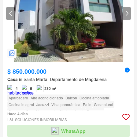
$ 850.000.000
Casa
in Santa Marta, Departamento de Magdalena
4
6
230 m²
Aparcadero
Aire acondicionado
Balcón
Cocina amoblada
Cocina integral
Jacuzzi
Vista panorámica
Patio
Gas natural
Depósito
Seguridad privada
Piscina
Jardín
Barbecue
Hace 4 días
L&L SOLUCIONES INMOBILIARIAS
WhatsApp