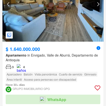
$ 1.640.000.000
Apartamento
in Envigado, Valle de Aburrá, Departamento de
Antioquia
3
4
Aparcadero
Balcón
Vista panorámica
Cuarto de servicio
Gimnasio
Área infantil
Acceso para personas con discapacidad
Hace 30+ días
GRUPO INMOBILIARIO GPG
WhatsApp