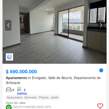
$ 690.000.000
Apartamento
in Envigado, Valle de Aburrá, Departamento de
Antioquia
2
2
Aparcadero
Gimnasio
Piscina
Jardín
Hace 30+ días
GRUPO INMOBILIARIO GPG