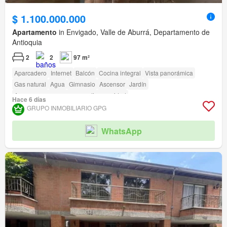
$ 1.100.000.000
Apartamento
in Envigado, Valle de Aburrá, Departamento de
Antioquia
2
2
97 m²
Aparcadero
Internet
Balcón
Cocina integral
Vista panorámica
Gas natural
Agua
Gimnasio
Ascensor
Jardín
Acceso para personas con discapacidad
Hace 6 días
GRUPO INMOBILIARIO GPG
WhatsApp