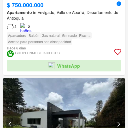
$ 750.000.000
Apartamento
in Envigado, Valle de Aburrá, Departamento de
Antioquia
3
2
Aparcadero
Balcón
Gas natural
Gimnasio
Piscina
Acceso para personas con discapacidad
Hace 6 días
GRUPO INMOBILIARIO GPG
WhatsApp