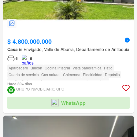
$ 4.800.000.000
Casa
in Envigado, Valle de Aburrá, Departamento de Antioquia
6
6
Aparcadero
Balcón
Cocina integral
Vista panorámica
Patio
Cuarto de servicio
Gas natural
Chimenea
Electricidad
Depósito
Jardín
Barbecue
Acceso para personas con discapacidad
Hace 30+ días
Cancha de tenis
GRUPO INMOBILIARIO GPG
WhatsApp