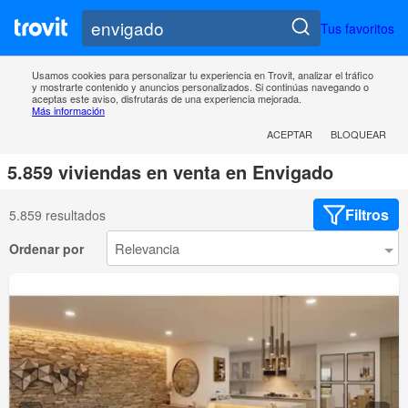
Tus favoritos
Usamos cookies para personalizar tu experiencia en Trovit, analizar el tráfico
y mostrarte contenido y anuncios personalizados. Si continúas navegando o
aceptas este aviso, disfrutarás de una experiencia mejorada.
Más información
ACEPTAR
BLOQUEAR
5.859 viviendas en venta en Envigado
Filtros
5.859 resultados
Ordenar por