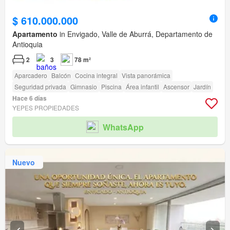
$ 610.000.000
Apartamento
in Envigado, Valle de Aburrá, Departamento de
Antioquia
2
3
78 m²
Aparcadero
Balcón
Cocina integral
Vista panorámica
Seguridad privada
Gimnasio
Piscina
Área infantil
Ascensor
Jardín
Hace 6 días
YEPES PROPIEDADES
WhatsApp
Nuevo