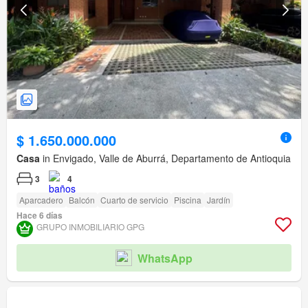
$ 1.650.000.000
Casa
in Envigado, Valle de Aburrá, Departamento de Antioquia
3
4
Aparcadero
Balcón
Cuarto de servicio
Piscina
Jardín
Hace 6 días
GRUPO INMOBILIARIO GPG
WhatsApp