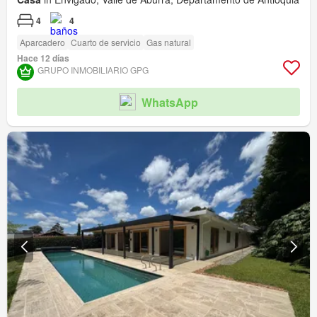
4
4
Aparcadero
Cuarto de servicio
Gas natural
Hace 12 días
GRUPO INMOBILIARIO GPG
WhatsApp