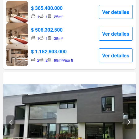
$ 365.400.000
Ver detalles
1
1
25m²
$ 506.302.500
Ver detalles
1
1
35m²
$ 1.182.903.000
Ver detalles
2
2
99m²
Piso 8