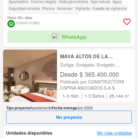
Aparcadero
Cocina integral
Vista panorámica
Gas natural
Agua
Seguridad privada
Piscina
Ascensor
Vigilante
Caseta de vigilancia
Acceso para personas con discapacidad
Hace 30+ días
CASALCUBO
WhatsApp
MAVA ALTOS DE LA
FRONTERA MEDELLIN
Zuñiga, Envigado, Envigado,
Antioquia
Desde $ 365.400.000
Publicado por CONSTRUCTORA
OSPINA ASOCIADOS S.A.S.
1-3
Hab.
1-3
Baños
25-144
m²
Tipo proyecto
Apartamento
Fecha entrega
Jun 2029
Ver proyecto
Unidades disponibles
Ver más unidades