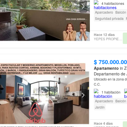
4
habitaciones
Aparcadero
Balcón
Seguridad privada
Hace 12 días
YEPES PROPIEDADES
$ 750.000.0
Apartamento
in Z
Departamento de 
Ubicado en la zona d
C.C.
1
habitación
Aparcadero
Balcón
Jardín
Hace 4 días