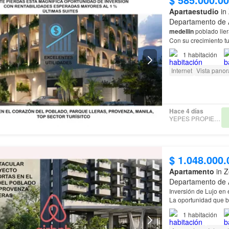
Apartaestudio
in 
Departamento de 
medellin
poblado llera
Con su crecimiento turíst
apartasuite luxury
me
1
habitación
Internet
Vista pano
Hace 4 días
YEPES PROPIEDADES
$ 1.048.000.
Apartamento
in Z
Departamento de 
Inversión de Lujo en
La oportunidad que 
Luxury Investment in 
1
habitación