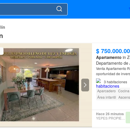
lín
n
$ 750.000.0
Apartamento
in Z
Departamento de 
Venta Apartamento 
oportunidad de inversión en El P
Castropol, El Poblado
3
habitaciones
Aparcadero
Cocina 
Área infantil
Ascens
Hace 26 minutos
YEPES PROPIEDADES