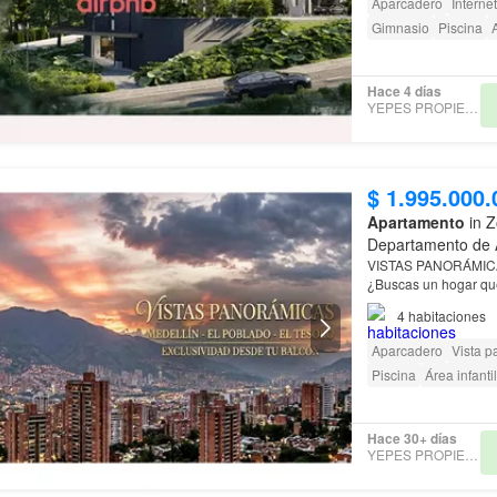
Aparcadero
Internet
Gimnasio
Piscina
Hace 4 días
YEPES PROPIEDADES
$ 1.995.000.
Apartamento
in Z
Departamento de 
VISTAS PANORÁMIC
¿Buscas un hogar qu
4
habitaciones
Aparcadero
Vista 
Piscina
Área infantil
Hace 30+ días
YEPES PROPIEDADES