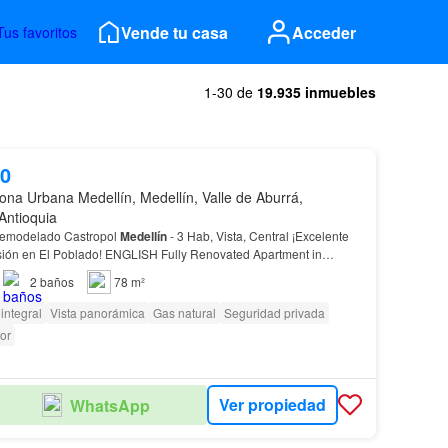
Vende tu casa
Acceder
Tus favoritos
1-30 de
19.935 inmuebles
00
ona Urbana Medellín, Medellín, Valle de Aburrá,
Antioquia
Remodelado Castropol
Medellín
- 3 Hab, Vista, Central ¡Excelente
oblado! ENGLISH Fully Renovated Apartment in
 (
Medellín
) – 3 Bed, Scenic Views & Prime…
2
baños
78 m²
integral
Vista panorámica
Gas natural
Seguridad privada
or
Ver propiedad
WhatsApp