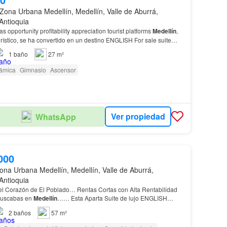
Zona Urbana Medellín, Medellín, Valle de Aburrá,
Antioquia
s opportunity profitability appreciation tourist platforms
Medellín
,
ico, se ha convertido en un destino ENGLISH For sale suite
dellin
poblado lleras oppor…
1
baño
27 m²
rámica
Gimnasio
Ascensor
Ver propiedad
WhatsApp
000
ona Urbana Medellín, Medellín, Valle de Aburrá,
Antioquia
 el Corazón de El Poblado… Rentas Cortas con Alta Rentabilidad
buscabas en
Medellín
…… Esta Aparta Suite de lujo ENGLISH
the Heart of El Poblado: High Yield Shor…
2
baños
57 m²