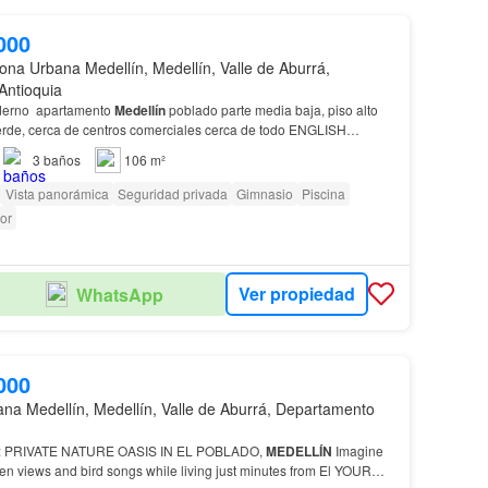
000
ona Urbana Medellín, Medellín, Valle de Aburrá,
Antioquia
oderno apartamento
Medellín
poblado parte media baja, piso alto
erde, cerca de centros comerciales cerca de todo ENGLISH
artment for Sale - El Poblado,
Medellín
L…
3
baños
106 m²
Vista panorámica
Seguridad privada
Gimnasio
Piscina
or
Ver propiedad
WhatsApp
000
na Medellín, Medellín, Valle de Aburrá, Departamento
R SALE: PRIVATE NATURE OASIS IN EL POBLADO,
MEDELLÍN
Imagine
en views and bird songs while living just minutes from El YOUR