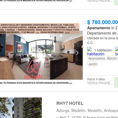
YEPES PROPIEDADES
$ 780.000.0
Apartamento
in Z
Departamento de 
Ubicado en la zona d
C.C.
1
habitación
Aparcadero
Balcón
Jardín
Hace 4 días
YEPES PROPIEDADES
RHY7 HOTEL
Astorga, Medellín, Medellín, Antioqui
✨ RHY 7 - HOTEL El Nuevo Ícono del Poblado ✨ Invierte en uno de los