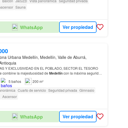
Balcón
Jacuzzi
Vista panorámica
Seguridad privada
Ascensor
Sauna
Ver propiedad
WhatsApp
000
ona Urbana Medellín, Medellín, Valle de Aburrá,
Antioquia
AS Y EXCLUSIVIDAD EN EL POBLADO, SECTOR EL TESORO
e combine la majestuosidad de
Medellín
con la máxima seguridad,
amplitud Administración: $1.080.000 COP/mes Predial: $830.000 COP/mes Ubi…
5
baños
200 m²
panorámica
Cuarto de servicio
Seguridad privada
Gimnasio
Ascensor
Ver propiedad
WhatsApp