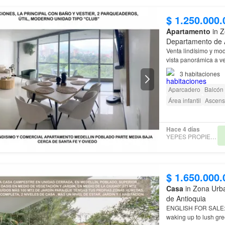
$ 1.250.000.
Apartamento
in Z
Departamento de 
Venta lindísimo y m
vista panorámica a v
Beautiful & Modern Ap
3
habitaciones
Aparcadero
Balcón
Área infantil
Ascens
Hace 4 días
YEPES PROPIEDADES
$ 1.650.000.
Casa
in Zona Urba
de Antioquia
ENGLISH FO
waking up to lush gre