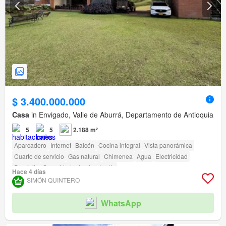
$ 3.400.000.000
Casa
in Envigado, Valle de Aburrá, Departamento de Antioquia
5
5
2.188 m²
Aparcadero
Internet
Balcón
Cocina integral
Vista panorámica
Cuarto de servicio
Gas natural
Chimenea
Agua
Electricidad
Depósito
Seguridad privada
Jardín
Hace 4 días
Acceso para personas con discapacidad
Cancha de tenis
SIMÓN QUINTERO
WhatsApp