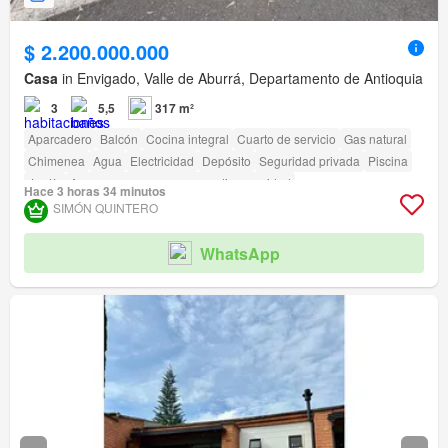
$ 2.200.000.000
Casa
in Envigado, Valle de Aburrá, Departamento de Antioquia
3
5,5
317 m²
Aparcadero
Balcón
Cocina integral
Cuarto de servicio
Gas natural
Chimenea
Agua
Electricidad
Depósito
Seguridad privada
Piscina
Jardín
Acceso para personas con discapacidad
Hace 3 horas 34 minutos
SIMÓN QUINTERO
WhatsApp