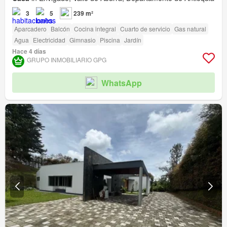
3
5
239 m²
Aparcadero
Balcón
Cocina integral
Cuarto de servicio
Gas natural
Agua
Electricidad
Gimnasio
Piscina
Jardín
Hace 4 días
GRUPO INMOBILIARIO GPG
WhatsApp