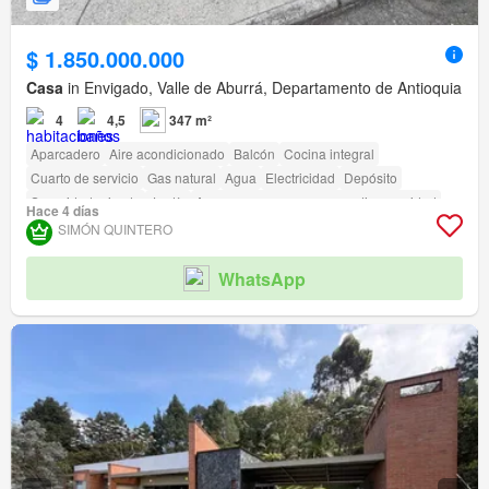
$ 1.850.000.000
Casa
in Envigado, Valle de Aburrá, Departamento de Antioquia
4
4,5
347 m²
Aparcadero
Aire acondicionado
Balcón
Cocina integral
Cuarto de servicio
Gas natural
Agua
Electricidad
Depósito
Seguridad privada
Jardín
Acceso para personas con discapacidad
Hace 4 días
SIMÓN QUINTERO
WhatsApp