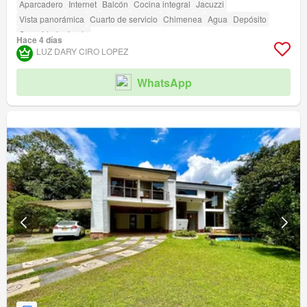
Aparcadero
Internet
Balcón
Cocina integral
Jacuzzi
Vista panorámica
Cuarto de servicio
Chimenea
Agua
Depósito
Seguridad privada
Hace 4 días
LUZ DARY CIRO LOPEZ
WhatsApp