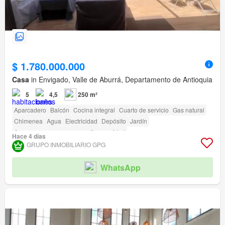
$ 1.780.000.000
Casa
in Envigado, Valle de Aburrá, Departamento de Antioquia
5
4,5
250 m²
Aparcadero
Balcón
Cocina integral
Cuarto de servicio
Gas natural
Chimenea
Agua
Electricidad
Depósito
Jardín
Acceso para personas con discapacidad
Hace 4 días
GRUPO INMOBILIARIO GPG
WhatsApp