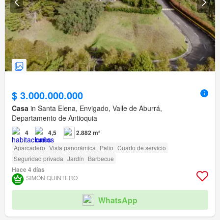
$ 3.000.000.000
Casa
in Santa Elena, Envigado, Valle de Aburrá,
Departamento de Antioquia
4
4,5
2.882 m²
Aparcadero
Vista panorámica
Patio
Cuarto de servicio
Seguridad privada
Jardín
Barbecue
Hace 4 días
SIMÓN QUINTERO
WhatsApp