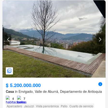
$ 5.200.000.000
Casa
in Envigado, Valle de Aburrá, Departamento de Antioquia
4
7
Aparcadero
Jacuzzi
Vista panorámica
Patio
Cuarto de servicio