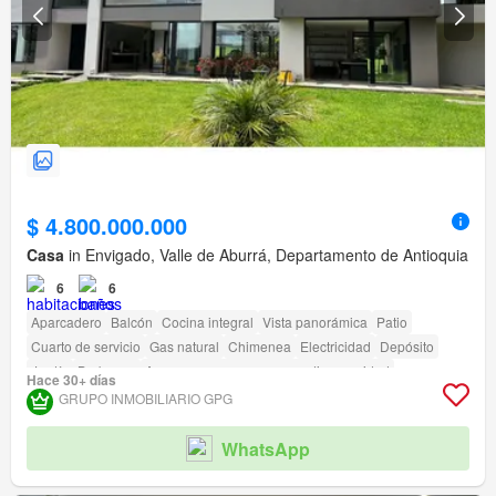
$ 4.800.000.000
Casa
in Envigado, Valle de Aburrá, Departamento de Antioquia
6
6
Aparcadero
Balcón
Cocina integral
Vista panorámica
Patio
Cuarto de servicio
Gas natural
Chimenea
Electricidad
Depósito
Jardín
Barbecue
Acceso para personas con discapacidad
Hace 30+ días
Cancha de tenis
GRUPO INMOBILIARIO GPG
WhatsApp