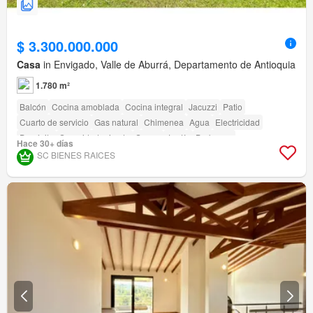
$ 3.300.000.000
Casa
in Envigado, Valle de Aburrá, Departamento de Antioquia
1.780 m²
Balcón
Cocina amoblada
Cocina integral
Jacuzzi
Patio
Cuarto de servicio
Gas natural
Chimenea
Agua
Electricidad
Depósito
Seguridad privada
Sauna
Jardín
Barbecue
Hace 30+ días
Acceso para personas con discapacidad
SC BIENES RAICES