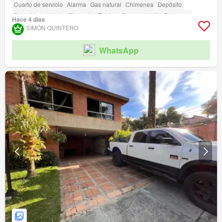
Cuarto de servicio
Alarma
Gas natural
Chimenea
Depósito
Seguridad privada
Gimnasio
Piscina
Sauna
Jardín
Barbecue
Hace 4 días
SIMÓN QUINTERO
WhatsApp