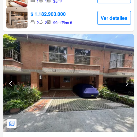
1
1
35m²
$ 1.182.903.000
Ver detalles
2
2
99m²
Piso 8