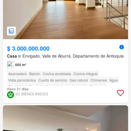
$ 3.000.000.000
Casa
in Envigado, Valle de Aburrá, Departamento de Antioquia
400 m²
Aparcadero
Balcón
Cocina amoblada
Cocina integral
Vista panorámica
Cuarto de servicio
Gas natural
Chimenea
Agua
Electricidad
Depósito
Seguridad privada
Jardín
Barbecue
Hace 21 días
Acceso para personas con discapacidad
SC BIENES RAICES