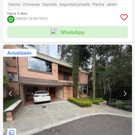
Alarma
Chimenea
Depósito
Seguridad privada
Piscina
Jardín
Barbecue
Hace 4 días
SIMÓN QUINTERO
WhatsApp
Actualizado