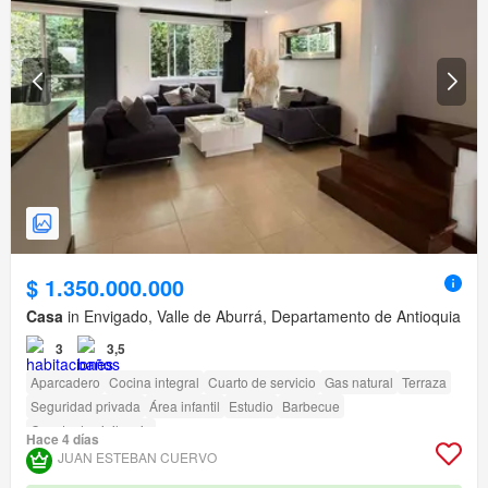
$ 1.350.000.000
Casa
in Envigado, Valle de Aburrá, Departamento de Antioquia
3
3,5
Aparcadero
Cocina integral
Cuarto de servicio
Gas natural
Terraza
Seguridad privada
Área infantil
Estudio
Barbecue
Caseta de vigilancia
Hace 4 días
JUAN ESTEBAN CUERVO