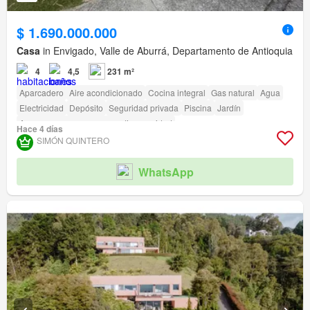
$ 1.690.000.000
Casa
in Envigado, Valle de Aburrá, Departamento de Antioquia
4
4,5
231 m²
Aparcadero
Aire acondicionado
Cocina integral
Gas natural
Agua
Electricidad
Depósito
Seguridad privada
Piscina
Jardín
Acceso para personas con discapacidad
Hace 4 días
SIMÓN QUINTERO
WhatsApp