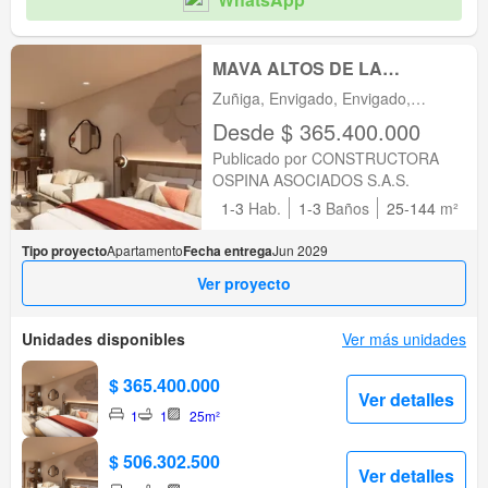
MAVA ALTOS DE LA
FRONTERA MEDELLIN
Zuñiga, Envigado, Envigado,
Antioquia
Desde $ 365.400.000
Publicado por CONSTRUCTORA
OSPINA ASOCIADOS S.A.S.
1-3
Hab.
1-3
Baños
25-144
m²
Tipo proyecto
Apartamento
Fecha entrega
Jun 2029
Ver proyecto
Unidades disponibles
Ver más unidades
$ 365.400.000
Ver detalles
1
1
25m²
$ 506.302.500
Ver detalles