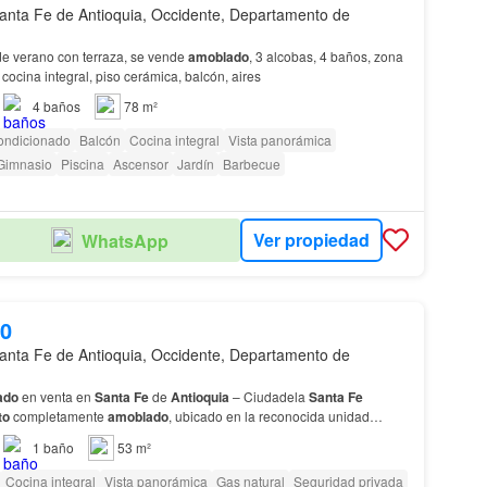
anta Fe de Antioquia, Occidente, Departamento de
e verano con terraza, se vende
amoblado
, 3 alcobas, 4 baños, zona
cocina integral, piso cerámica, balcón, aires
4
baños
78 m²
ondicionado
Balcón
Cocina integral
Vista panorámica
Gimnasio
Piscina
Ascensor
Jardín
Barbecue
Ver propiedad
WhatsApp
00
anta Fe de Antioquia, Occidente, Departamento de
ado
en venta en
Santa
Fe
de
Antioquia
– Ciudadela
Santa
Fe
to
completamente
amoblado
, ubicado en la reconocida unidad
 a tan solo 5 minutos caminando del parque principal…
1
baño
53 m²
Cocina integral
Vista panorámica
Gas natural
Seguridad privada