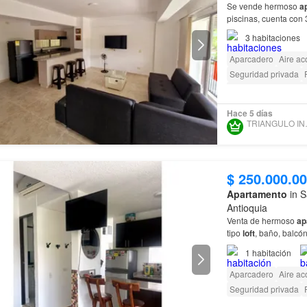
Se vende hermoso
a
piscinas, cuenta con 
integral, sala - come
3
habitaciones
Aparcadero
Aire ac
Seguridad privada
Acceso para person
Hace 5 días
TRIANG
$ 250.000.0
Apartamento
in S
Antioquia
Venta de hermoso
ap
tipo
loft
, baño, balcón
de ropas, la unidad c
1
habitación
Aparcadero
Aire ac
Seguridad privada