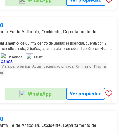
WhatsApp
ULO INMOBILIARIO
00
anta Fe de Antioquia, Occidente, Departamento de
partamento
, de 60 mt2 dentro de unidad residencial, cuenta con 2
 acondicionado, 2 baños, cocina, sala - comedor , balcón con vista a
 montañas, zona de ropas, parquea…
2
baños
60 m²
Vista panorámica
Agua
Seguridad privada
Gimnasio
Piscina
or
Ver propiedad
WhatsApp
ULO INMOBILIARIO
00
anta Fe de Antioquia, Occidente, Departamento de