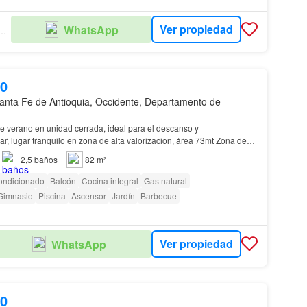
Ver propiedad
WhatsApp
ULO INMOBILIARIO
00
anta Fe de Antioquia, Occidente, Departamento de
e verano en unidad cerrada, ideal para el descanso y
iar, lugar tranquilo en zona de alta valorizacion, área 73mt Zona de
r construccion de doble calzada que generar…
2,5
baños
82 m²
ondicionado
Balcón
Cocina integral
Gas natural
Gimnasio
Piscina
Ascensor
Jardín
Barbecue
Ver propiedad
WhatsApp
00