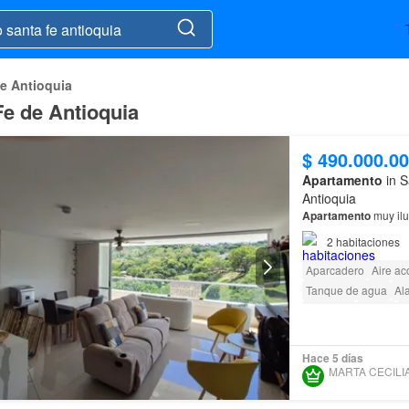
e Antioquia
Fe de Antioquia
$ 490.000.0
Apartamento
in S
Antioquia
Apartamento
muy ilu
2
habitaciones
Aparcadero
Aire ac
Tanque de agua
Al
Ascensor
Sauna
J
Acceso para person
Hace 5 días