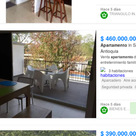
Hace 5 días
TRIANG
$ 460.000.0
Apartamento
in S
Antioquia
Venta
apartamento
d
entretenimiento famil
gran valorizacion po
3
habitaciones
Aparcadero
Aire ac
Seguridad privada
Hace 5 días
BIENES EN RED
$ 390.000.0