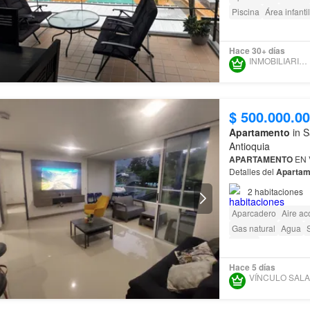
Piscina
Área infantil
Hace 30+ días
INMOBILIARIA TOBON
$ 500.000.0
Apartamento
in S
Antioquia
APARTAMENTO
EN 
Detalles del
Apartam
2
habitaciones
Aparcadero
Aire ac
Gas natural
Agua
Sauna
Hace 5 días