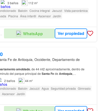
 - comedor, balcón amplio, zona de ro…
3
baños
112 m²
ondicionado
Balcón
Cocina integral
Jacuzzi
Vista panorámica
ivada
Piscina
Área infantil
Ascensor
Jardín
as con discapacidad
Ver propiedad
WhatsApp
ULO INMOBILIARIO
00
anta Fe de Antioquia, Occidente, Departamento de
partamento
amoblado
, de 44 mt2 aproximadamente, dentro de
 minuto del parque principal de
Santa
Fe
de
Antioquia
,…
2
baños
44 m²
ondicionado
Balcón
Jacuzzi
Agua
Seguridad privada
Gimnasio
Ascensor
Jardín
Ver propiedad