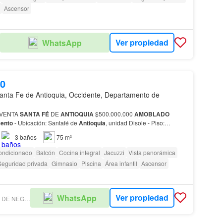
Ascensor
Ver propiedad
WhatsApp
00
anta Fe de Antioquia, Occidente, Departamento de
VENTA
SANTA
FÉ
DE
ANTIOQUIA
$500.000.000
AMOBLADO
ento
- Ubicación: Santafé de
Antioquia
, unidad Disole - Piso:…
3
baños
75 m²
ondicionado
Balcón
Cocina integral
Jacuzzi
Vista panorámica
Seguridad privada
Gimnasio
Piscina
Área infantil
Ascensor
Ver propiedad
WhatsApp
VÍNCULO SALA DE NEGOCIO INMOBILIARIO