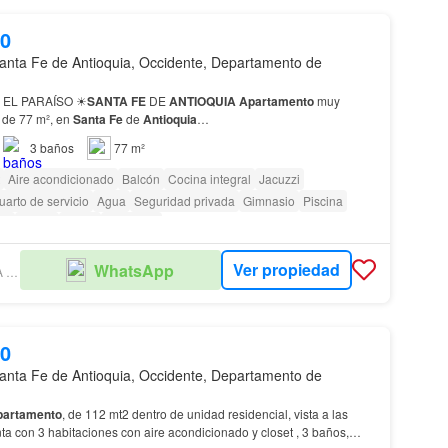
00
anta Fe de Antioquia, Occidente, Departamento de
N EL PARAÍSO ☀
SANTA
FE
DE
ANTIOQUIA
Apartamento
muy
o de 77 m², en
Santa
Fe
de
Antioquia
…
3
baños
77 m²
Aire acondicionado
Balcón
Cocina integral
Jacuzzi
uarto de servicio
Agua
Seguridad privada
Gimnasio
Piscina
or
Sauna
Jardín
Barbecue
as con discapacidad
Ver propiedad
WhatsApp
MARTA CECILIA JARAMILLO
00
anta Fe de Antioquia, Occidente, Departamento de
partamento
, de 112 mt2 dentro de unidad residencial, vista a las
a con 3 habitaciones con aire acondicionado y closet , 3 baños,