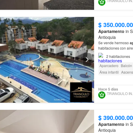
TRIANG
$ 350.000.0
Apartamento
in S
Antioquia
Se vende hermoso
a
habitaciones con aire
las zonas comunes y
2
habitaciones
Aparcadero
Balcón
Área infantil
Ascens
Hace 5 días
TRIANG
$ 390.000.0
Apartamento
in S
Antioquia