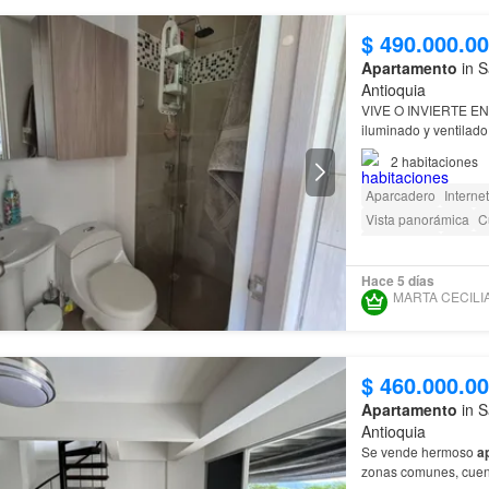
$ 490.000.0
Apartamento
in S
Antioquia
VIVE O INVIERTE E
iluminado y ventilad
2
habitaciones
Aparcadero
Internet
Vista panorámica
C
Área infantil
Ascens
Acceso para person
Hace 5 días
$ 460.000.0
Apartamento
in S
Antioquia
Se vende hermoso
a
zonas comunes, cuent