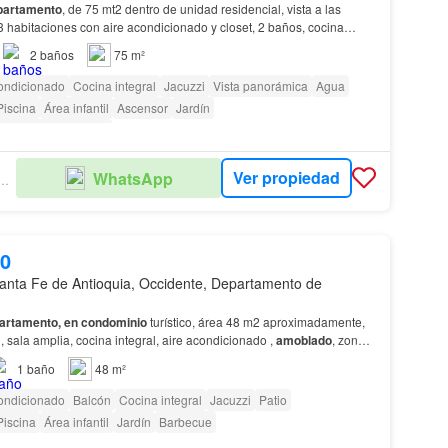
partamento
, de 75 mt2 dentro de unidad residencial, vista a las
3 habitaciones con aire acondicionado y closet, 2 baños, cocina
dor, balcón amplio, zona de ropas, pa…
2
baños
75 m²
ondicionado
Cocina integral
Jacuzzi
Vista panorámica
Agua
Piscina
Área infantil
Ascensor
Jardín
as con discapacidad
Ver propiedad
WhatsApp
ULO INMOBILIARIO
00
anta Fe de Antioquia, Occidente, Departamento de
artamento, en condominio
turístico, área 48 m2 aproximadamente,
, sala amplia, cocina integral, aire acondicionado ,
amoblado
, zona
uenta con: piscina para adulto…
1
baño
48 m²
ondicionado
Balcón
Cocina integral
Jacuzzi
Patio
Piscina
Área infantil
Jardín
Barbecue