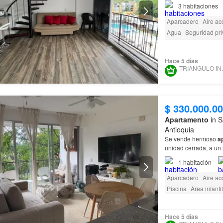
cocina integral, sala
3
habitaciones
Aparcadero
Aire ac
Agua
Seguridad pr
Acceso para person
Hace 5 días
TRIANG
$ 330.000.0
Apartamento
in S
Antioquia
Se vende hermoso
a
unidad cerrada, a un
1
habitación
Aparcadero
Aire ac
Piscina
Área infantil
Hace 5 días