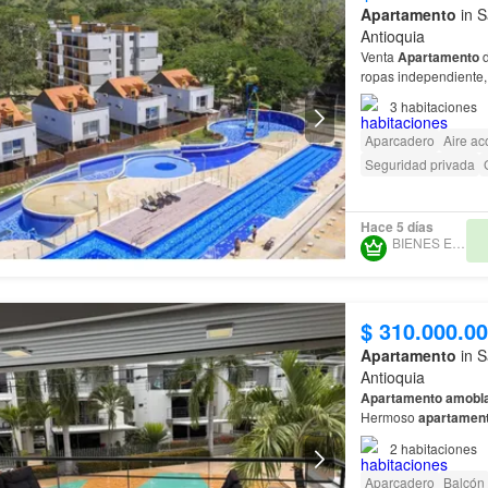
Apartamento
in S
Antioquia
Venta
Apartamento
d
ropas independiente, 
3
habitaciones
Aparcadero
Aire ac
Seguridad privada
Hace 5 días
BIENES EN RED
$ 310.000.0
Apartamento
in S
Antioquia
Apartamento
amobl
Hermoso
apartamen
Ciudadela
Santa
Fe
,
2
habitaciones
Aparcadero
Balcón