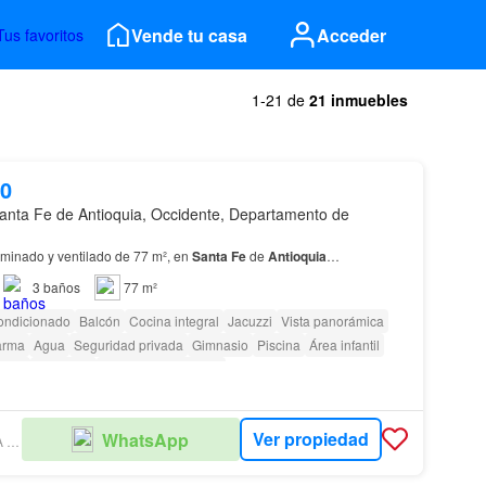
Vende tu casa
Acceder
Tus favoritos
1-21 de
21 inmuebles
00
anta Fe de Antioquia, Occidente, Departamento de
minado y ventilado de 77 m², en
Santa
Fe
de
Antioquia
…
3
baños
77 m²
ondicionado
Balcón
Cocina integral
Jacuzzi
Vista panorámica
arma
Agua
Seguridad privada
Gimnasio
Piscina
Área infantil
ardín
Barbecue
Caseta de vigilancia
as con discapacidad
Ver propiedad
WhatsApp
MARTA CECILIA JARAMILLO