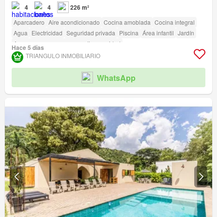
4
4
226 m²
Aparcadero
Aire acondicionado
Cocina amoblada
Cocina integral
Agua
Electricidad
Seguridad privada
Piscina
Área infantil
Jardín
Acceso para personas con discapacidad
Hace 5 días
TRIANGULO INMOBILIARIO
WhatsApp