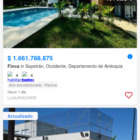
$ 1.661.788.875
Finca
in Sopetrán, Occidente, Departamento de Antioquia
4
4
Aire acondicionado
Piscina
Hace 1 día
LUXURYESTATE
Actualizado