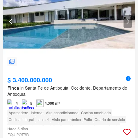
$ 3.400.000.000
Finca
in Santa Fe de Antioquia, Occidente, Departamento de
Antioquia
4
5
4.000 m²
Aparcadero
Internet
Aire acondicionado
Cocina amoblada
Cocina integral
Jacuzzi
Vista panorámica
Patio
Cuarto de servicio
Agua
Electricidad
Depósito
Seguridad privada
Piscina
Jardín
Hace 5 días
Barbecue
Acceso para personas con discapacidad
EQUIPOTBR