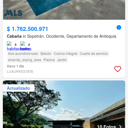
$ 1.762.500.971
Cabaña
in Sopetrán, Occidente, Departamento de Antioquia
4
4
Aire acondicionado
Balcón
Cocina integral
Cuarto de servicio
amenity_drying_area
Piscina
Jardín
Hace 1 día
LUXURYESTATE
Actualizado
10 Fotos