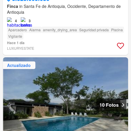
Finca
in Santa Fe de Antioquia, Occidente, Departamento de
Antioquia
4
3
Aparcadero
Alarma
amenity_drying_area
Seguridad privada
Piscina
Vigilante
Hace 1 día
LUXURYESTATE
Actualizado
10 Fotos