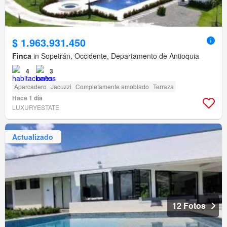
$ 1.963.931.450
Finca
in Sopetrán, Occidente, Departamento de Antioquia
4
3
Aparcadero
Jacuzzi
Completamente amoblado
Terraza
Hace 1 día
LUXURYESTATE
Actualizado
12 Fotos