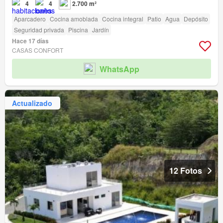
4
4
2.700 m²
Aparcadero
Cocina amoblada
Cocina integral
Patio
Agua
Depósito
Seguridad privada
Piscina
Jardín
Hace 17 días
CASAS CONFORT
WhatsApp
Actualizado
12 Fotos