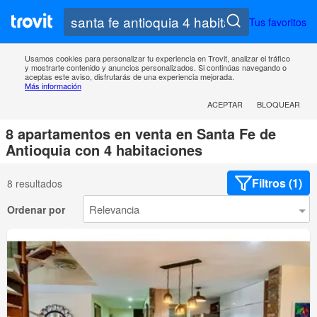
Tus favoritos
Usamos cookies para personalizar tu experiencia en Trovit, analizar el tráfico
y mostrarte contenido y anuncios personalizados. Si continúas navegando o
aceptas este aviso, disfrutarás de una experiencia mejorada.
Más información
ACEPTAR
BLOQUEAR
8 apartamentos en venta en Santa Fe de
Antioquia con 4 habitaciones
Filtros (1)
8 resultados
Ordenar por