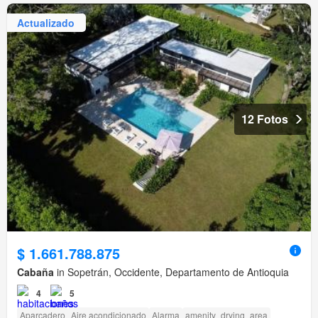
Actualizado
12 Fotos
$ 1.661.788.875
Cabaña
in Sopetrán, Occidente, Departamento de Antioquia
4
5
Aparcadero
Aire acondicionado
Alarma
amenity_drying_area