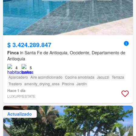
$ 3.424.289.847
Finca
in Santa Fe de Antioquia, Occidente, Departamento de
Antioquia
4
5
Aparcadero
Aire acondicionado
Cocina amoblada
Jacuzzi
Terraza
Trastero
amenity_drying_area
Piscina
Jardín
Hace 1 día
LUXURYESTATE
Actualizado