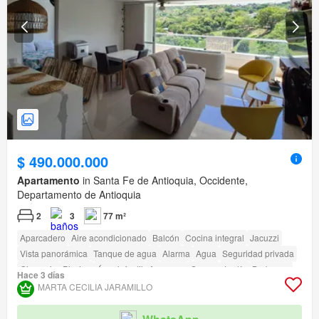
$ 490.000.000
Apartamento
in Santa Fe de Antioquia, Occidente,
Departamento de Antioquia
2
3
77 m²
Aparcadero
Aire acondicionado
Balcón
Cocina integral
Jacuzzi
Vista panorámica
Tanque de agua
Alarma
Agua
Seguridad privada
Gimnasio
Piscina
Área infantil
Ascensor
Sauna
Jardín
Barbecue
Hace 3 días
Caseta de vigilancia
Acceso para personas con discapacidad
MARTA CECILIA JARAMILLO