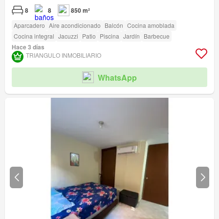
8
8
850 m²
Aparcadero
Aire acondicionado
Balcón
Cocina amoblada
Cocina integral
Jacuzzi
Patio
Piscina
Jardín
Barbecue
Hace 3 días
TRIANGULO INMOBILIARIO
WhatsApp