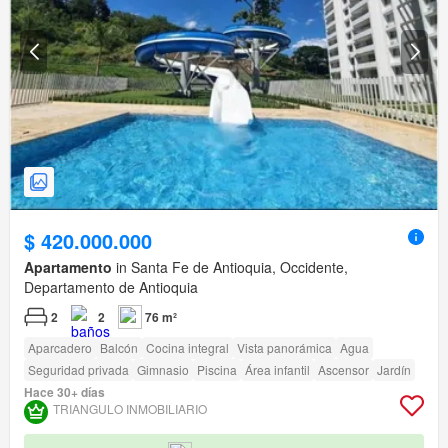
$ 420.000.000
Apartamento
in Santa Fe de Antioquia, Occidente,
Departamento de Antioquia
2
2
76 m²
Aparcadero
Balcón
Cocina integral
Vista panorámica
Agua
Seguridad privada
Gimnasio
Piscina
Área infantil
Ascensor
Jardín
Hace 30+ días
TRIANGULO INMOBILIARIO