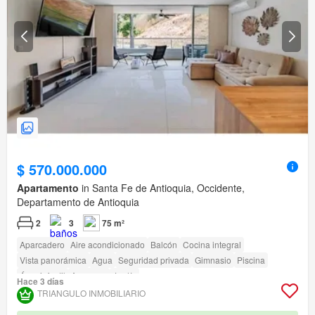
$ 570.000.000
Apartamento
in Santa Fe de Antioquia, Occidente,
Departamento de Antioquia
2
3
75 m²
Aparcadero
Aire acondicionado
Balcón
Cocina integral
Vista panorámica
Agua
Seguridad privada
Gimnasio
Piscina
Área infantil
Ascensor
Jardín
Hace 3 días
TRIANGULO INMOBILIARIO