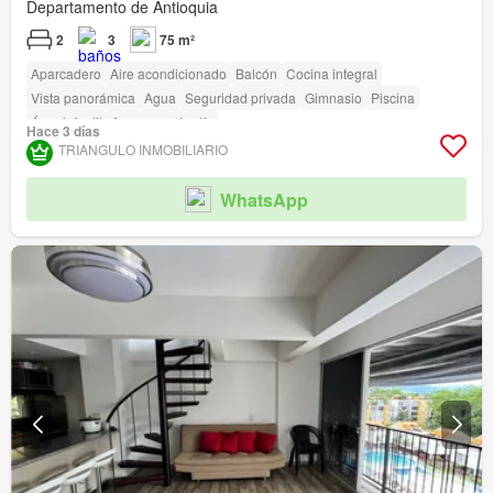
Departamento de Antioquia
2
3
75 m²
Aparcadero
Aire acondicionado
Balcón
Cocina integral
Vista panorámica
Agua
Seguridad privada
Gimnasio
Piscina
Área infantil
Ascensor
Jardín
Hace 3 días
TRIANGULO INMOBILIARIO
WhatsApp