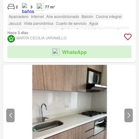
2
3
77 m²
Aparcadero
Internet
Aire acondicionado
Balcón
Cocina integral
Jacuzzi
Vista panorámica
Cuarto de servicio
Agua
Seguridad privada
Gimnasio
Piscina
Área infantil
Ascensor
Sauna
Hace 3 días
Jardín
Barbecue
Acceso para personas con discapacidad
MARTA CECILIA JARAMILLO
WhatsApp