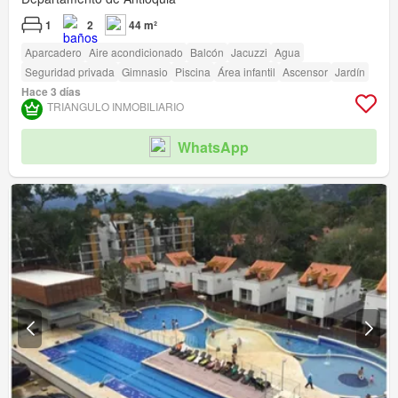
1
2
44 m²
Aparcadero
Aire acondicionado
Balcón
Jacuzzi
Agua
Seguridad privada
Gimnasio
Piscina
Área infantil
Ascensor
Jardín
Hace 3 días
TRIANGULO INMOBILIARIO
WhatsApp