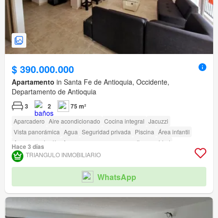
$ 390.000.000
Apartamento
in Santa Fe de Antioquia, Occidente,
Departamento de Antioquia
3
2
75 m²
Aparcadero
Aire acondicionado
Cocina integral
Jacuzzi
Vista panorámica
Agua
Seguridad privada
Piscina
Área infantil
Ascensor
Jardín
Acceso para personas con discapacidad
Hace 3 días
TRIANGULO INMOBILIARIO
WhatsApp