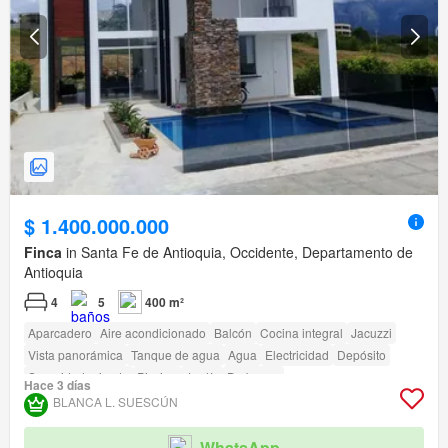
$ 1.400.000.000
Finca
in Santa Fe de Antioquia, Occidente, Departamento de
Antioquia
4
5
400 m²
Aparcadero
Aire acondicionado
Balcón
Cocina integral
Jacuzzi
Vista panorámica
Tanque de agua
Agua
Electricidad
Depósito
Seguridad privada
Piscina
Jardín
Barbecue
Hace 3 días
BLANCA L. SUESCÚN
WhatsApp