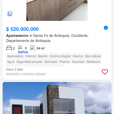
$ 520.000.000
Apartamento
in Santa Fe de Antioquia, Occidente,
Departamento de Antioquia
2
2
64 m²
Aparcadero
Internet
Balcón
Cocina integral
Alarma
Gas natural
Agua
Seguridad privada
Gimnasio
Piscina
Ascensor
Barbecue
Acceso para personas con discapacidad
Hace 3 días
RICARDO CORREA HENAO