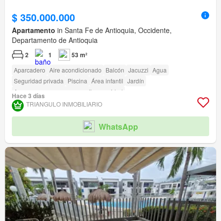
$ 350.000.000
Apartamento
in Santa Fe de Antioquia, Occidente,
Departamento de Antioquia
2
1
53 m²
Aparcadero
Aire acondicionado
Balcón
Jacuzzi
Agua
Seguridad privada
Piscina
Área infantil
Jardín
Acceso para personas con discapacidad
Hace 3 días
TRIANGULO INMOBILIARIO
WhatsApp