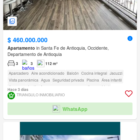
$ 460.000.000
Apartamento
in Santa Fe de Antioquia, Occidente,
Departamento de Antioquia
3
3
112 m²
Aparcadero
Aire acondicionado
Balcón
Cocina integral
Jacuzzi
Vista panorámica
Agua
Seguridad privada
Piscina
Área infantil
Ascensor
Jardín
Acceso para personas con discapacidad
Hace 3 días
TRIANGULO INMOBILIARIO
WhatsApp