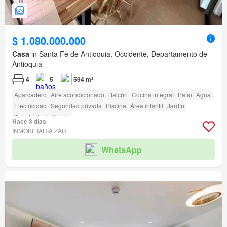
$ 1.080.000.000
Casa
in Santa Fe de Antioquia, Occidente, Departamento de
Antioquia
4
5
594 m²
Aparcadero
Aire acondicionado
Balcón
Cocina integral
Patio
Agua
Electricidad
Seguridad privada
Piscina
Área infantil
Jardín
Caseta de vigilancia
Hace 3 días
INMOBILIARIA ZAR.
WhatsApp