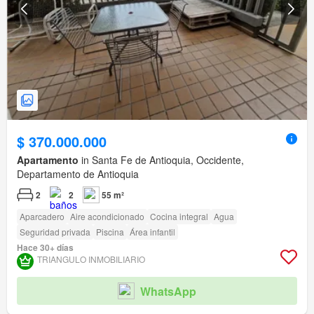
$ 370.000.000
Apartamento
in Santa Fe de Antioquia, Occidente,
Departamento de Antioquia
2
2
55 m²
Aparcadero
Aire acondicionado
Cocina integral
Agua
Seguridad privada
Piscina
Área infantil
Hace 30+ días
TRIANGULO INMOBILIARIO
WhatsApp