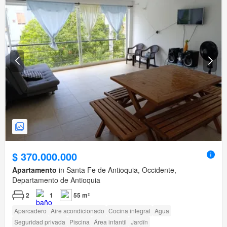
$ 370.000.000
Apartamento
in Santa Fe de Antioquia, Occidente,
Departamento de Antioquia
2
1
55 m²
Aparcadero
Aire acondicionado
Cocina integral
Agua
Seguridad privada
Piscina
Área infantil
Jardín