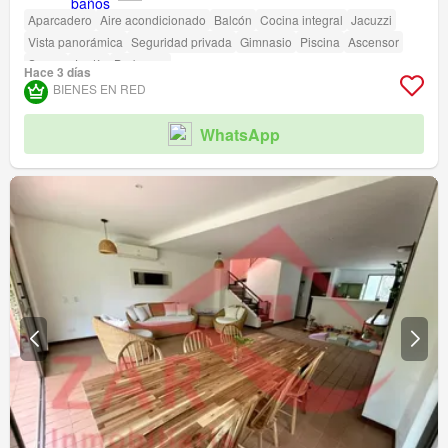
Aparcadero
Aire acondicionado
Balcón
Cocina integral
Jacuzzi
Vista panorámica
Seguridad privada
Gimnasio
Piscina
Ascensor
Sauna
Jardín
Barbecue
Hace 3 días
BIENES EN RED
WhatsApp