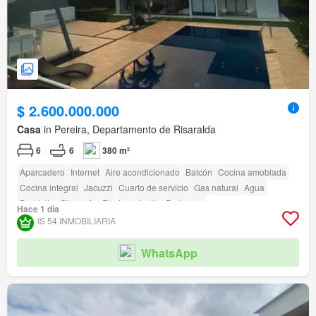
$ 2.600.000.000
Casa
in Pereira, Departamento de Risaralda
6
6
380 m²
Aparcadero
Internet
Aire acondicionado
Balcón
Cocina amoblada
Cocina integral
Jacuzzi
Cuarto de servicio
Gas natural
Agua
Depósito
Gimnasio
Piscina
Jardín
Barbecue
Hace 1 día
IS 54 INMOBILIARIA
WhatsApp