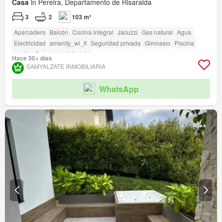
Casa
in Pereira, Departamento de Risaralda
3
2
103 m²
Aparcadero
Balcón
Cocina integral
Jacuzzi
Gas natural
Agua
Electricidad
amenity_wi_fi
Seguridad privada
Gimnasio
Piscina
Jardín
Caseta de vigilancia
Hace 30+ días
SAMYALZATE INMOBILIARIA
WhatsApp