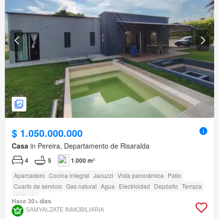
$ 1.050.000.000
Casa
in Pereira, Departamento de Risaralda
4
5
1.000 m²
Aparcadero
Cocina integral
Jacuzzi
Vista panorámica
Patio
Cuarto de servicio
Gas natural
Agua
Electricidad
Depósito
Terraza
Vigilante
Hace 30+ días
SAMYALZATE INMOBILIARIA