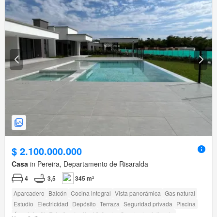
$ 2.100.000.000
Casa
in Pereira, Departamento de Risaralda
4
3,5
345 m²
Aparcadero
Balcón
Cocina integral
Vista panorámica
Gas natural
Estudio
Electricidad
Depósito
Terraza
Seguridad privada
Piscina
Área infantil
Estudio
Jardín
Vigilante
Caseta de vigilancia