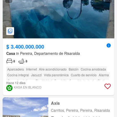
$ 3.400.000.000
Casa
in Pereira, Departamento de Risaralda
8
8
Aparcadero
Internet
Aire acondicionado
Balcón
Cocina amoblada
Cocina integral
Jacuzzi
Vista panorámica
Cuarto de servicio
Alarma
Gas natural
Agua
Electricidad
Depósito
Seguridad privada
Piscina
Hace 12 días
Sauna
Jardín
Barbecue
KASA EN BLANCO
Axis
Carritos, Pereira, Pereira, Risaralda