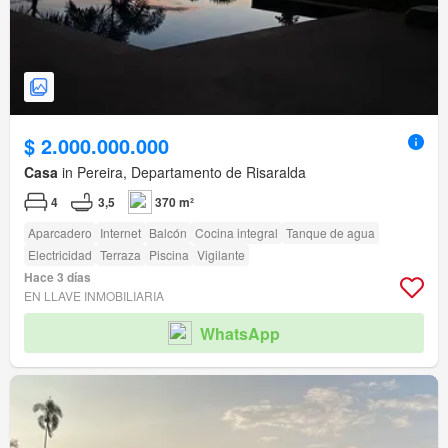
$ 2.000.000.000
Casa
in Pereira, Departamento de Risaralda
4
3,5
370 m²
Aparcadero
Internet
Balcón
Cocina integral
Tanque de agua
Electricidad
Terraza
Piscina
Vigilante
Hace 3 días
EN LLAVE INMOBILIARIA
WhatsApp