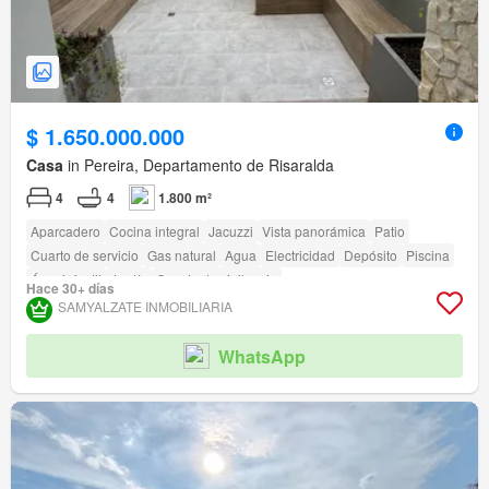
$ 1.650.000.000
Casa
in Pereira, Departamento de Risaralda
4
4
1.800 m²
Aparcadero
Cocina integral
Jacuzzi
Vista panorámica
Patio
Cuarto de servicio
Gas natural
Agua
Electricidad
Depósito
Piscina
Área infantil
Jardín
Caseta de vigilancia
Hace 30+ días
SAMYALZATE INMOBILIARIA
WhatsApp