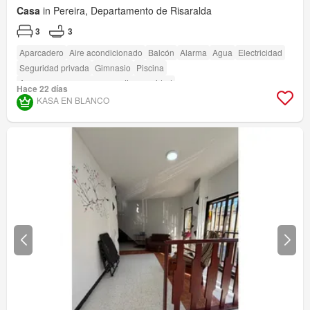
Casa
in Pereira, Departamento de Risaralda
3
3
Aparcadero
Aire acondicionado
Balcón
Alarma
Agua
Electricidad
Seguridad privada
Gimnasio
Piscina
Acceso para personas con discapacidad
Hace 22 días
KASA EN BLANCO