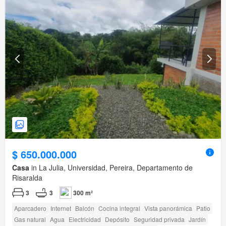
$ 650.000.000
Casa
in La Julia, Universidad, Pereira, Departamento de
Risaralda
3
3
300 m²
Aparcadero
Internet
Balcón
Cocina integral
Vista panorámica
Patio
Gas natural
Agua
Electricidad
Depósito
Seguridad privada
Jardín