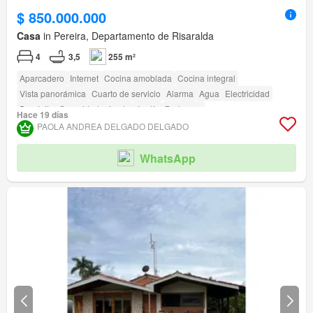
$ 850.000.000
Casa
in Pereira, Departamento de Risaralda
4
3,5
255 m²
Aparcadero
Internet
Cocina amoblada
Cocina integral
Vista panorámica
Cuarto de servicio
Alarma
Agua
Electricidad
Depósito
Seguridad privada
Jardín
Barbecue
Hace 19 días
Acceso para personas con discapacidad
PAOLA ANDREA DELGADO DELGADO
WhatsApp