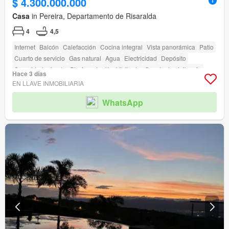
$ 4.300.000.000
Casa
in Pereira, Departamento de Risaralda
4
4,5
Internet
Balcón
Calefacción
Cocina integral
Vista panorámica
Patio
Cuarto de servicio
Gas natural
Agua
Electricidad
Depósito
Seguridad privada
Piscina
Jardín
Vigilante
Caseta de vigilancia
Hace 3 días
EN LLAVE INMOBILIARIA
WhatsApp