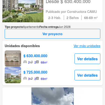
Desde $ 630.400.000
Publicado por Constructora CAMU
2-3
Hab.
2
Baños
68-69
m²
Tipo proyecto
Apartamento
Fecha entrega
Jun 2028
Ver proyecto
Unidades disponibles
Ver más unidades
$ 630.400.000
Ver detalles
2
2
68m²
$ 725.000.000
Ver detalles
3
2
69m²