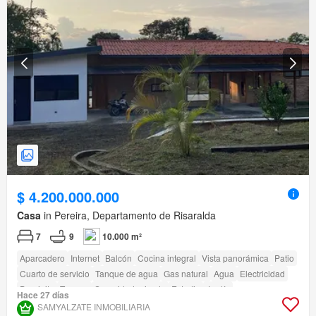
$ 4.200.000.000
Casa
in Pereira, Departamento de Risaralda
7
9
10.000 m²
Aparcadero
Internet
Balcón
Cocina integral
Vista panorámica
Patio
Cuarto de servicio
Tanque de agua
Gas natural
Agua
Electricidad
Depósito
Terraza
Seguridad privada
Estudio
Jardín
Hace 27 días
SAMYALZATE INMOBILIARIA