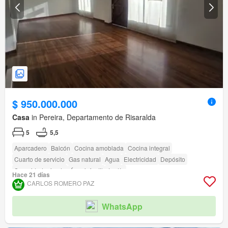
$ 950.000.000
Casa
in Pereira, Departamento de Risaralda
5
5,5
Aparcadero
Balcón
Cocina amoblada
Cocina integral
Cuarto de servicio
Gas natural
Agua
Electricidad
Depósito
Seguridad privada
Área infantil
Jardín
Hace 21 días
Acceso para personas con discapacidad
CARLOS ROMERO PAZ
WhatsApp