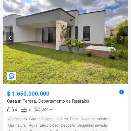
$ 1.650.000.000
Casa
in Pereira, Departamento de Risaralda
4
4
300 m²
Aparcadero
Cocina integral
Jacuzzi
Patio
Cuarto de servicio
Gas natural
Agua
Electricidad
Depósito
Seguridad privada