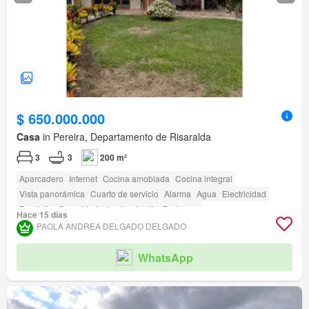
$ 650.000.000
Casa
in Pereira, Departamento de Risaralda
3
3
200 m²
Aparcadero
Internet
Cocina amoblada
Cocina integral
Vista panorámica
Cuarto de servicio
Alarma
Agua
Electricidad
Depósito
Seguridad privada
Jardín
Barbecue
Hace 15 días
Acceso para personas con discapacidad
PAOLA ANDREA DELGADO DELGADO
WhatsApp