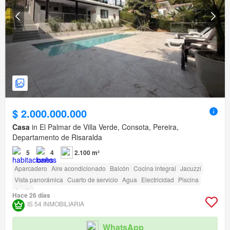
$ 2.000.000.000
Casa
in El Palmar de Villa Verde, Consota, Pereira,
Departamento de Risaralda
5
4
2.100 m²
Aparcadero
Aire acondicionado
Balcón
Cocina integral
Jacuzzi
Vista panorámica
Cuarto de servicio
Agua
Electricidad
Piscina
Jardín
Hace 26 días
IS 54 INMOBILIARIA
WhatsApp