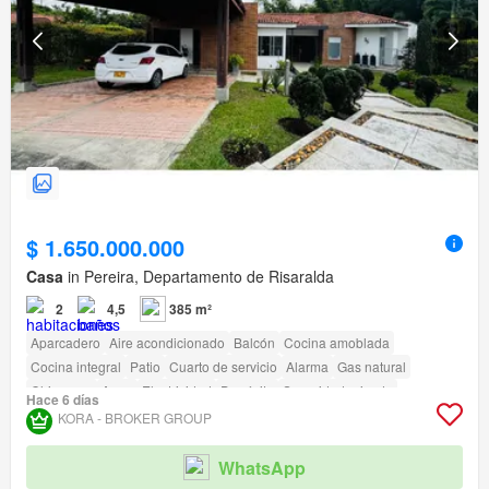
$ 1.650.000.000
Casa
in Pereira, Departamento de Risaralda
2
4,5
385 m²
Aparcadero
Aire acondicionado
Balcón
Cocina amoblada
Cocina integral
Patio
Cuarto de servicio
Alarma
Gas natural
Chimenea
Agua
Electricidad
Depósito
Seguridad privada
Hace 6 días
Acceso para personas con discapacidad
KORA - BROKER GROUP
WhatsApp