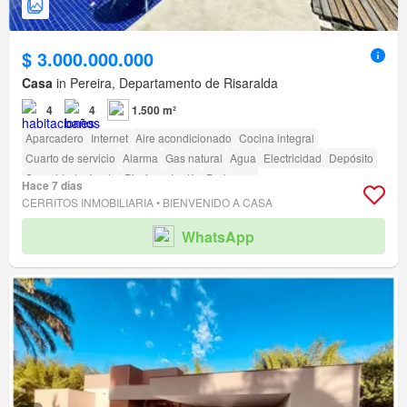
$ 3.000.000.000
Casa
in Pereira, Departamento de Risaralda
4
4
1.500 m²
Aparcadero
Internet
Aire acondicionado
Cocina integral
Cuarto de servicio
Alarma
Gas natural
Agua
Electricidad
Depósito
Seguridad privada
Piscina
Jardín
Barbecue
Hace 7 días
CERRITOS INMOBILIARIA • BIENVENIDO A CASA
WhatsApp