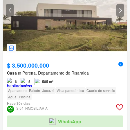
$ 3.500.000.000
Casa
in Pereira, Departamento de Risaralda
6
5
585 m²
Aparcadero
Balcón
Jacuzzi
Vista panorámica
Cuarto de servicio
Agua
Piscina
Hace 30+ días
IS 54 INMOBILIARIA
WhatsApp