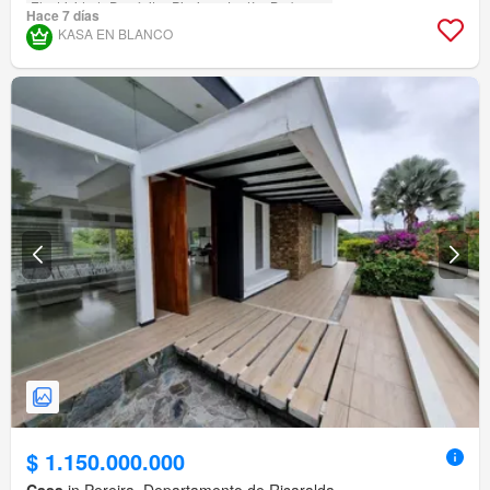
Electricidad
Depósito
Piscina
Jardín
Barbecue
Hace 7 días
KASA EN BLANCO
$ 1.150.000.000