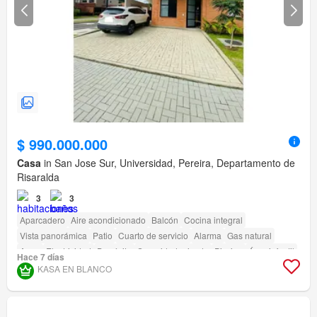
$ 990.000.000
Casa
in San Jose Sur, Universidad, Pereira, Departamento de
Risaralda
3
3
Aparcadero
Aire acondicionado
Balcón
Cocina integral
Vista panorámica
Patio
Cuarto de servicio
Alarma
Gas natural
Agua
Electricidad
Depósito
Seguridad privada
Piscina
Área infantil
Hace 7 días
Jardín
KASA EN BLANCO