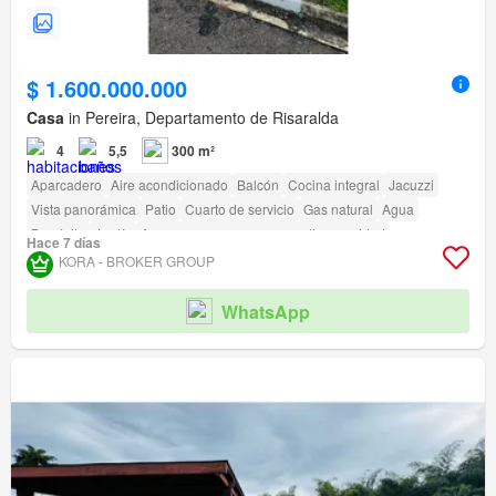
$ 1.600.000.000
Casa
in Pereira, Departamento de Risaralda
4
5,5
300 m²
Aparcadero
Aire acondicionado
Balcón
Cocina integral
Jacuzzi
Vista panorámica
Patio
Cuarto de servicio
Gas natural
Agua
Depósito
Jardín
Acceso para personas con discapacidad
Hace 7 días
KORA - BROKER GROUP
WhatsApp