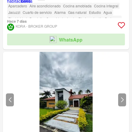
Aparcadero
Aire acondicionado
Cocina amoblada
Cocina integral
Jacuzzi
Cuarto de servicio
Alarma
Gas natural
Estudio
Agua
Electricidad
Depósito
Seguridad privada
Piscina
Jardín
Barbecue
Hace 7 días
Acceso para personas con discapacidad
KORA - BROKER GROUP
WhatsApp