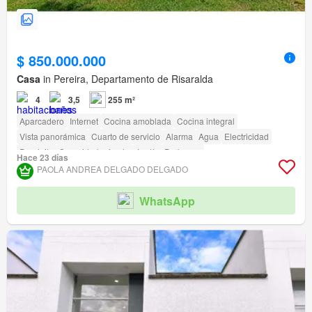
$ 850.000.000
Casa
in Pereira, Departamento de Risaralda
4
3,5
255 m²
Aparcadero
Internet
Cocina amoblada
Cocina integral
Vista panorámica
Cuarto de servicio
Alarma
Agua
Electricidad
Depósito
Seguridad privada
Jardín
Barbecue
Hace 23 días
Acceso para personas con discapacidad
PAOLA ANDREA DELGADO DELGADO
WhatsApp