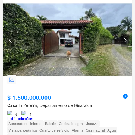
$ 1.500.000.000
Casa
in Pereira, Departamento de Risaralda
5
4
Aparcadero
Internet
Balcón
Cocina integral
Jacuzzi
Vista panorámica
Cuarto de servicio
Alarma
Gas natural
Agua