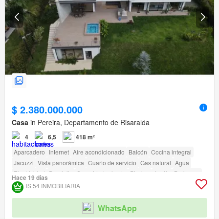
$ 2.380.000.000
Casa
in Pereira, Departamento de Risaralda
4
6,5
418 m²
Aparcadero
Internet
Aire acondicionado
Balcón
Cocina integral
Jacuzzi
Vista panorámica
Cuarto de servicio
Gas natural
Agua
Electricidad
Depósito
Seguridad privada
Piscina
Jardín
Barbecue
Hace 19 días
Acceso para personas con discapacidad
IS 54 INMOBILIARIA
WhatsApp