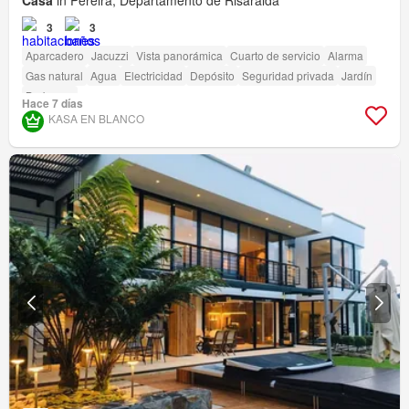
Casa
in Pereira, Departamento de Risaralda
3
3
Aparcadero
Jacuzzi
Vista panorámica
Cuarto de servicio
Alarma
Gas natural
Agua
Electricidad
Depósito
Seguridad privada
Jardín
Barbecue
Hace 7 días
KASA EN BLANCO