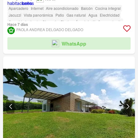
Aparcadero
Internet
Aire acondicionado
Balcón
Cocina integral
Jacuzzi
Vista panorámica
Patio
Gas natural
Agua
Electricidad
Seguridad privada
Gimnasio
Piscina
Área infantil
Sauna
Jardín
Hace 7 días
Barbecue
Acceso para personas con discapacidad
PAOLA ANDREA DELGADO DELGADO
WhatsApp