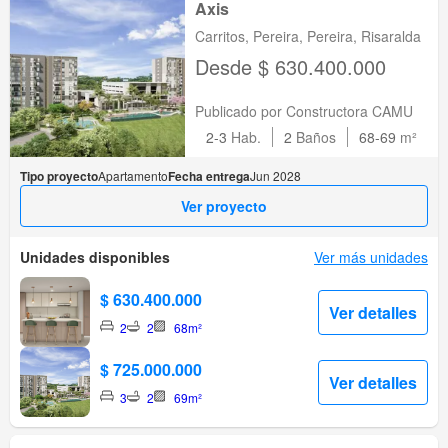
Axis
Carritos, Pereira, Pereira, Risaralda
Desde $ 630.400.000
Publicado por Constructora CAMU
2-3
Hab.
2
Baños
68-69
m²
Tipo proyecto
Apartamento
Fecha entrega
Jun 2028
Ver proyecto
Unidades disponibles
Ver más unidades
$ 630.400.000
Ver detalles
2
2
68m²
$ 725.000.000
Ver detalles
3
2
69m²