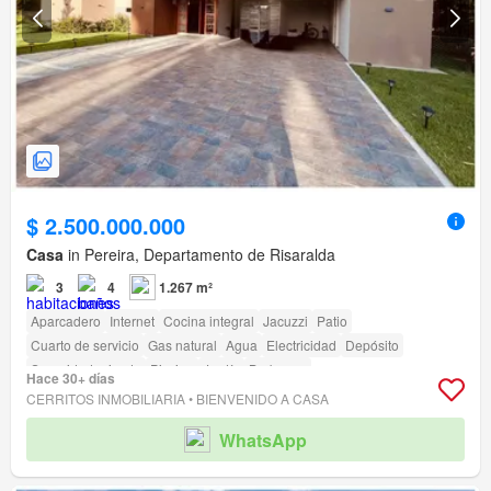
$ 2.500.000.000
Casa
in Pereira, Departamento de Risaralda
3
4
1.267 m²
Aparcadero
Internet
Cocina integral
Jacuzzi
Patio
Cuarto de servicio
Gas natural
Agua
Electricidad
Depósito
Seguridad privada
Piscina
Jardín
Barbecue
Hace 30+ días
Acceso para personas con discapacidad
CERRITOS INMOBILIARIA • BIENVENIDO A CASA
WhatsApp