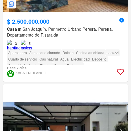
$ 2.500.000.000
Casa
in San Joaquín, Perimetro Urbano Pereira, Pereira,
Departamento de Risaralda
3
5
Aparcadero
Aire acondicionado
Balcón
Cocina amoblada
Jacuzzi
Cuarto de servicio
Gas natural
Agua
Electricidad
Depósito
Seguridad privada
Piscina
Sauna
Barbecue
Hace 7 días
KASA EN BLANCO