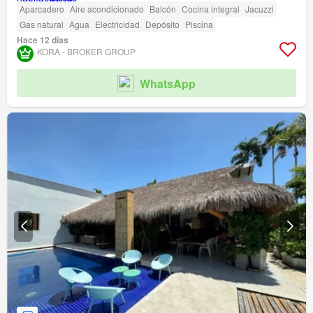
Aparcadero
Aire acondicionado
Balcón
Cocina integral
Jacuzzi
Gas natural
Agua
Electricidad
Depósito
Piscina
Hace 12 días
KORA - BROKER GROUP
WhatsApp