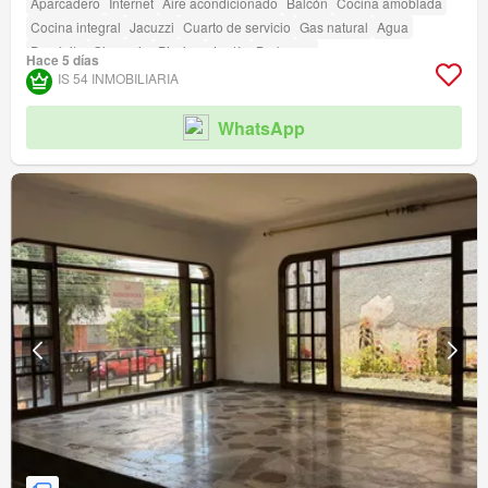
Aparcadero
Internet
Aire acondicionado
Balcón
Cocina amoblada
Cocina integral
Jacuzzi
Cuarto de servicio
Gas natural
Agua
Depósito
Gimnasio
Piscina
Jardín
Barbecue
Hace 5 días
IS 54 INMOBILIARIA
WhatsApp