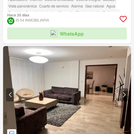
Vista panorámica
Cuarto de servicio
Alarma
Gas natural
Agua
Depósito
Seguridad privada
Gimnasio
Piscina
Jardín
Barbecue
Hace 20 días
IS 54 INMOBILIARIA
WhatsApp