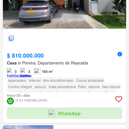
$ 810.000.000
Casa
in Pereira, Departamento de Risaralda
3
3
165 m²
Aparcadero
Internet
Aire acondicionado
Cocina amoblada
Cocina integral
Jacuzzi
Vista panorámica
Patio
Alarma
Gas natural
Agua
Electricidad
Depósito
Seguridad privada
Gimnasio
Piscina
Hace 30+ días
Área infantil
Jardín
Barbecue
IS 54 INMOBILIARIA
Acceso para personas con discapacidad
WhatsApp