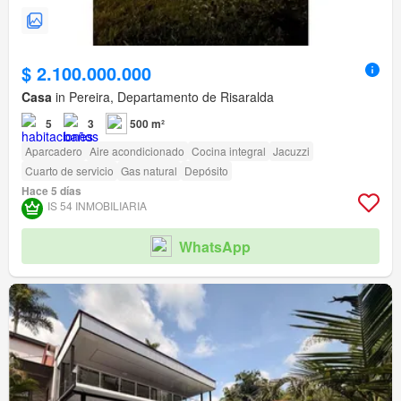
$ 2.100.000.000
Casa
in Pereira, Departamento de Risaralda
5
3
500 m²
Aparcadero
Aire acondicionado
Cocina integral
Jacuzzi
Cuarto de servicio
Gas natural
Depósito
Hace 5 días
IS 54 INMOBILIARIA
WhatsApp