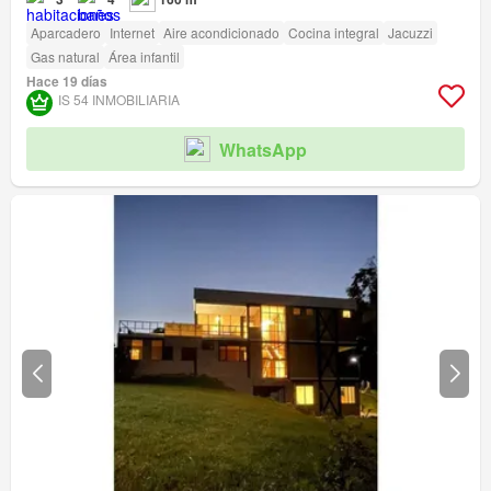
Aparcadero
Internet
Aire acondicionado
Cocina integral
Jacuzzi
Gas natural
Área infantil
Hace 19 días
IS 54 INMOBILIARIA
WhatsApp