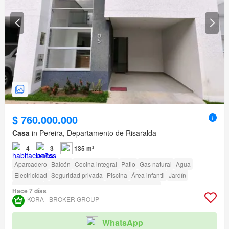
$ 760.000.000
Casa
in Pereira, Departamento de Risaralda
4
3
135 m²
Aparcadero
Balcón
Cocina integral
Patio
Gas natural
Agua
Electricidad
Seguridad privada
Piscina
Área infantil
Jardín
Barbecue
Acceso para personas con discapacidad
Hace 7 días
KORA - BROKER GROUP
WhatsApp