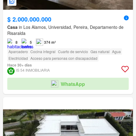
$ 2.000.000.000
Casa
in Los Alamos, Universidad, Pereira, Departamento de
Risaralda
8
5
374 m²
Aparcadero
Cocina integral
Cuarto de servicio
Gas natural
Agua
Electricidad
Acceso para personas con discapacidad
Hace 30+ días
IS 54 INMOBILIARIA
WhatsApp