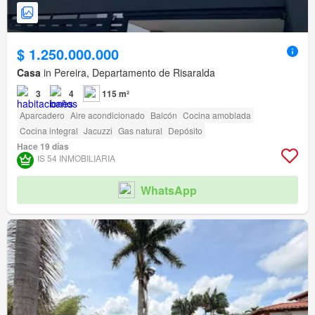
$ 1.250.000.000
Casa
in Pereira, Departamento de Risaralda
3
4
115 m²
Aparcadero
Aire acondicionado
Balcón
Cocina amoblada
Cocina integral
Jacuzzi
Gas natural
Depósito
Hace 19 días
IS 54 INMOBILIARIA
WhatsApp