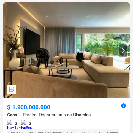
$ 1.900.000.000
Casa
in Pereira, Departamento de Risaralda
3
3
Cocina integral
Cuarto de servicio
Gas natural
Agua
Electricidad