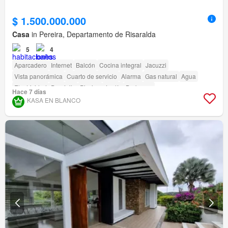
$ 1.500.000.000
Casa
in Pereira, Departamento de Risaralda
5
4
Aparcadero
Internet
Balcón
Cocina integral
Jacuzzi
Vista panorámica
Cuarto de servicio
Alarma
Gas natural
Agua
Electricidad
Depósito
Piscina
Jardín
Barbecue
Hace 7 días
KASA EN BLANCO