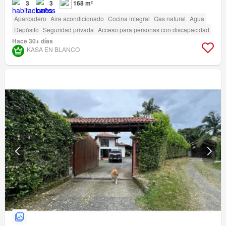
3
3
168 m²
Aparcadero
Aire acondicionado
Cocina integral
Gas natural
Agua
Depósito
Seguridad privada
Acceso para personas con discapacidad
Hace 30+ días
KASA EN BLANCO