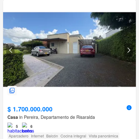
$ 1.700.000.000
Casa
in Pereira, Departamento de Risaralda
5
6
Aparcadero
Internet
Balcón
Cocina integral
Vista panorámica