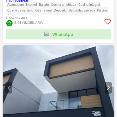
Aparcadero
Internet
Balcón
Cocina amoblada
Cocina integral
Cuarto de servicio
Gas natural
Depósito
Seguridad privada
Piscina
Área infantil
Jardín
Acceso para personas con discapacidad
Hace 30+ días
IS 54 INMOBILIARIA
WhatsApp