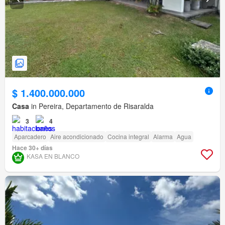
$ 1.400.000.000
Casa
in Pereira, Departamento de Risaralda
3
4
Aparcadero
Aire acondicionado
Cocina integral
Alarma
Agua
Hace 30+ días
KASA EN BLANCO