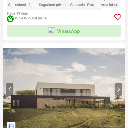
Gas natural
Agua
Seguridad privada
Gimnasio
Piscina
Área infantil
Jardín
Barbecue
Acceso para personas con discapacidad
Hace 19 días
IS 54 INMOBILIARIA
WhatsApp