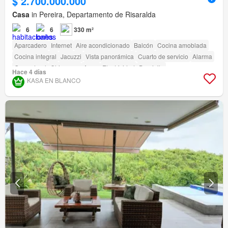
$ 2.700.000.000
Casa
in Pereira, Departamento de Risaralda
6
6
330 m²
Aparcadero
Internet
Aire acondicionado
Balcón
Cocina amoblada
Cocina integral
Jacuzzi
Vista panorámica
Cuarto de servicio
Alarma
Gas natural
Chimenea
Agua
Electricidad
Depósito
Hace 4 días
Seguridad privada
Piscina
Sauna
Jardín
Barbecue
KASA EN BLANCO
Acceso para personas con discapacidad