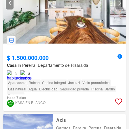
$ 1.500.000.000
Casa
in Pereira, Departamento de Risaralda
3
3
Aparcadero
Balcón
Cocina integral
Jacuzzi
Vista panorámica
Gas natural
Agua
Electricidad
Seguridad privada
Piscina
Jardín
Barbecue
Hace 7 días
KASA EN BLANCO
Axis
Carritos, Pereira, Pereira, Risaralda