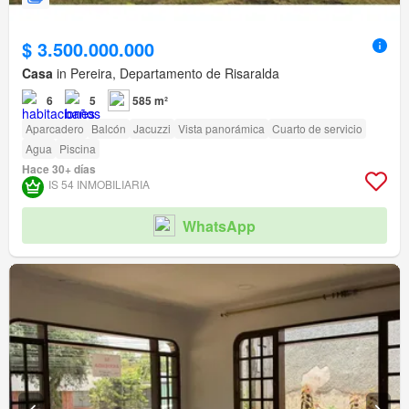
$ 3.500.000.000
Casa
in Pereira, Departamento de Risaralda
6
5
585 m²
Aparcadero
Balcón
Jacuzzi
Vista panorámica
Cuarto de servicio
Agua
Piscina
Hace 30+ días
IS 54 INMOBILIARIA
WhatsApp