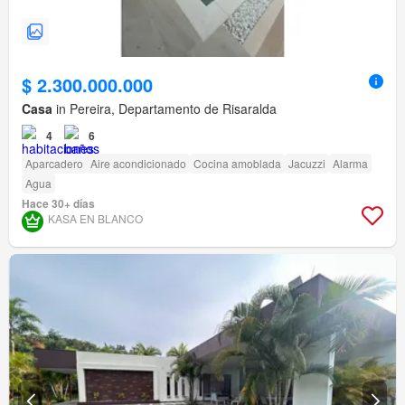
$ 2.300.000.000
Casa
in Pereira, Departamento de Risaralda
4
6
Aparcadero
Aire acondicionado
Cocina amoblada
Jacuzzi
Alarma
Agua
Hace 30+ días
KASA EN BLANCO