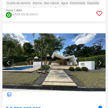
Cuarto de servicio
Alarma
Gas natural
Agua
Electricidad
Depósito
Seguridad privada
Piscina
Jardín
Barbecue
Hace 7 días
Acceso para personas con discapacidad
KASA EN BLANCO