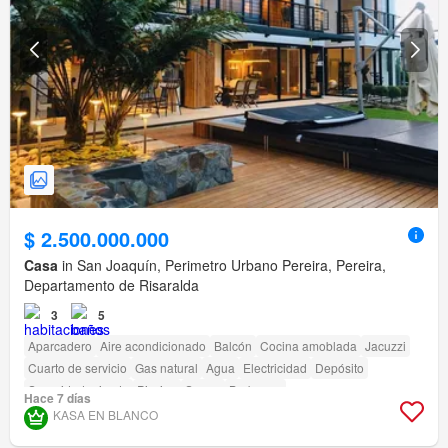
$ 2.500.000.000
Casa
in San Joaquín, Perimetro Urbano Pereira, Pereira,
Departamento de Risaralda
3
5
Aparcadero
Aire acondicionado
Balcón
Cocina amoblada
Jacuzzi
Cuarto de servicio
Gas natural
Agua
Electricidad
Depósito
Seguridad privada
Piscina
Sauna
Barbecue
Hace 7 días
KASA EN BLANCO