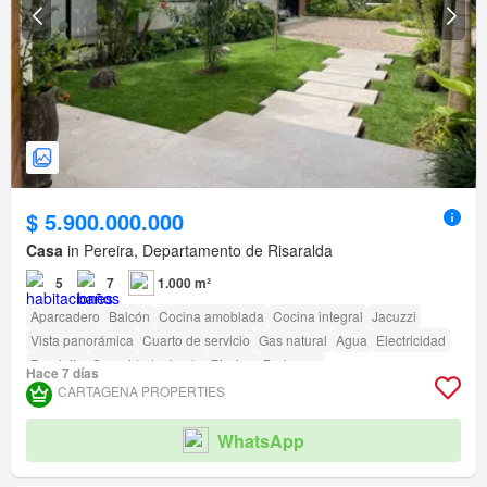
$ 5.900.000.000
Casa
in Pereira, Departamento de Risaralda
5
7
1.000 m²
Aparcadero
Balcón
Cocina amoblada
Cocina integral
Jacuzzi
Vista panorámica
Cuarto de servicio
Gas natural
Agua
Electricidad
Depósito
Seguridad privada
Piscina
Barbecue
Hace 7 días
Acceso para personas con discapacidad
CARTAGENA PROPERTIES
WhatsApp