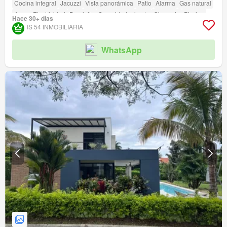
Cocina integral
Jacuzzi
Vista panorámica
Patio
Alarma
Gas natural
Agua
Electricidad
Depósito
Seguridad privada
Gimnasio
Piscina
Hace 30+ días
Área infantil
Jardín
Barbecue
IS 54 INMOBILIARIA
Acceso para personas con discapacidad
WhatsApp