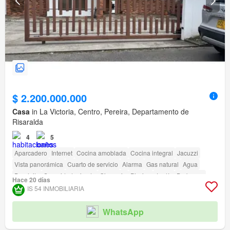
$ 2.200.000.000
Casa
in La Victoria, Centro, Pereira, Departamento de
Risaralda
4
5
Aparcadero
Internet
Cocina amoblada
Cocina integral
Jacuzzi
Vista panorámica
Cuarto de servicio
Alarma
Gas natural
Agua
Depósito
Seguridad privada
Gimnasio
Piscina
Jardín
Barbecue
Hace 20 días
IS 54 INMOBILIARIA
WhatsApp