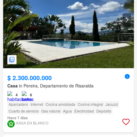
$ 2.300.000.000
Casa
in Pereira, Departamento de Risaralda
4
6
Aparcadero
Internet
Cocina amoblada
Cocina integral
Jacuzzi
Cuarto de servicio
Gas natural
Agua
Electricidad
Depósito
Hace 7 días
KASA EN BLANCO