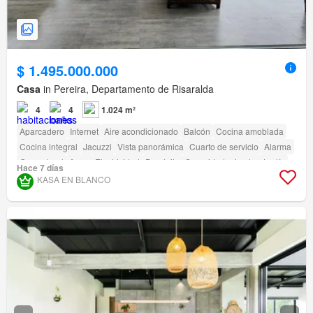
$ 1.495.000.000
Casa
in Pereira, Departamento de Risaralda
4
4
1.024 m²
Aparcadero
Internet
Aire acondicionado
Balcón
Cocina amoblada
Cocina integral
Jacuzzi
Vista panorámica
Cuarto de servicio
Alarma
Gas natural
Agua
Electricidad
Depósito
Seguridad privada
Jardín
Hace 7 días
Barbecue
KASA EN BLANCO