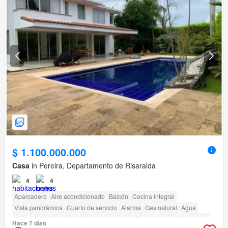
$ 1.100.000.000
Casa
in Pereira, Departamento de Risaralda
4
4
Aparcadero
Aire acondicionado
Balcón
Cocina integral
Vista panorámica
Cuarto de servicio
Alarma
Gas natural
Agua
Electricidad
Depósito
Seguridad privada
Piscina
Jardín
Barbecue
Hace 7 días