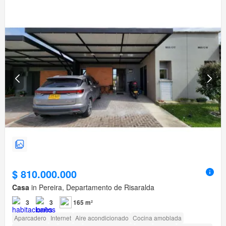
$ 810.000.000
Casa
in Pereira, Departamento de Risaralda
3
3
165 m²
Aparcadero
Internet
Aire acondicionado
Cocina amoblada