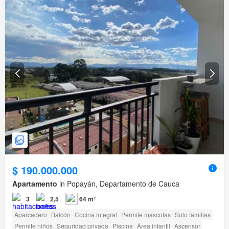
$ 190.000.000
Apartamento
in Popayán, Departamento de Cauca
3
2,5
64 m²
Aparcadero
Balcón
Cocina integral
Permite mascotas
Solo familias
Permite niños
Seguridad privada
Piscina
Área infantil
Ascensor