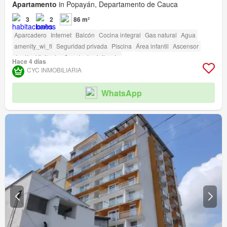
Apartamento
in Popayán, Departamento de Cauca
3
2
86 m²
Aparcadero
Internet
Balcón
Cocina integral
Gas natural
Agua
amenity_wi_fi
Seguridad privada
Piscina
Área infantil
Ascensor
Jardín
Vigilante
Caseta de vigilancia
Hace 4 días
Acceso para personas con discapacidad
CYC INMOBILIARIA
WhatsApp