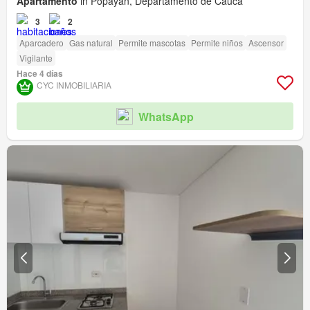
Apartamento
in Popayán, Departamento de Cauca
3
2
Aparcadero
Gas natural
Permite mascotas
Permite niños
Ascensor
Vigilante
Hace 4 días
CYC INMOBILIARIA
WhatsApp