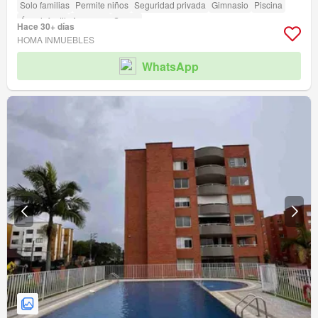
Solo familias
Permite niños
Seguridad privada
Gimnasio
Piscina
Área infantil
Ascensor
Sauna
Hace 30+ días
HOMA INMUEBLES
WhatsApp