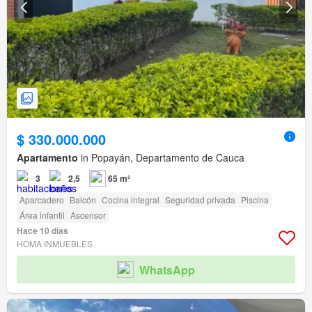
$ 330.000.000
Apartamento
in Popayán, Departamento de Cauca
3
2,5
65 m²
Aparcadero
Balcón
Cocina integral
Seguridad privada
Piscina
Área infantil
Ascensor
Hace 10 días
HOMA INMUEBLES
WhatsApp