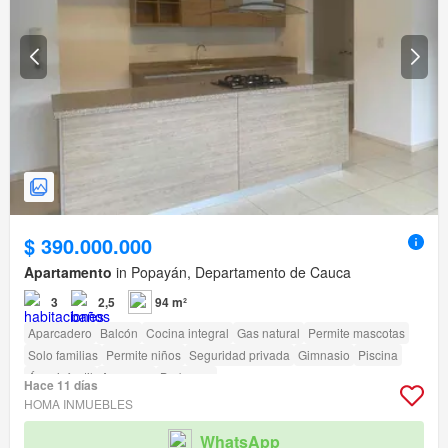
$ 390.000.000
Apartamento
in Popayán, Departamento de Cauca
3
2,5
94 m²
Aparcadero
Balcón
Cocina integral
Gas natural
Permite mascotas
Solo familias
Permite niños
Seguridad privada
Gimnasio
Piscina
Área infantil
Ascensor
Barbecue
Hace 11 días
HOMA INMUEBLES
WhatsApp