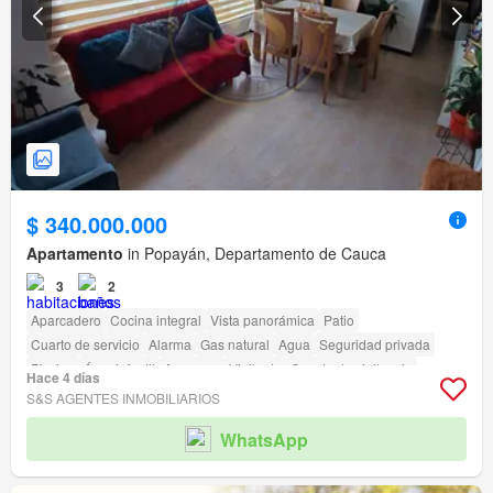
$ 340.000.000
Apartamento
in Popayán, Departamento de Cauca
3
2
Aparcadero
Cocina integral
Vista panorámica
Patio
Cuarto de servicio
Alarma
Gas natural
Agua
Seguridad privada
Piscina
Área infantil
Ascensor
Vigilante
Caseta de vigilancia
Hace 4 días
Acceso para personas con discapacidad
S&S AGENTES INMOBILIARIOS
WhatsApp