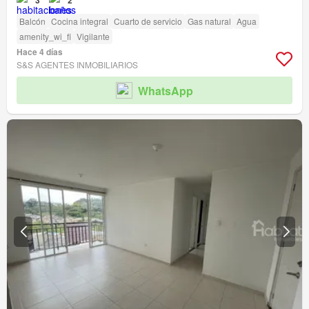
3
2
Balcón
Cocina integral
Cuarto de servicio
Gas natural
Agua
amenity_wi_fi
Vigilante
Hace 4 días
S&S AGENTES INMOBILIARIOS
WhatsApp