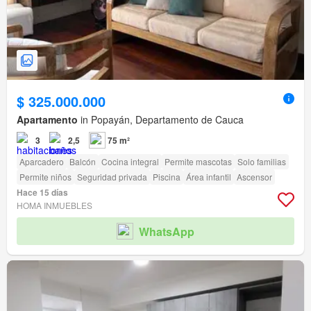
$ 325.000.000
Apartamento
in Popayán, Departamento de Cauca
3
2,5
75 m²
Aparcadero
Balcón
Cocina integral
Permite mascotas
Solo familias
Permite niños
Seguridad privada
Piscina
Área infantil
Ascensor
Hace 15 días
HOMA INMUEBLES
WhatsApp