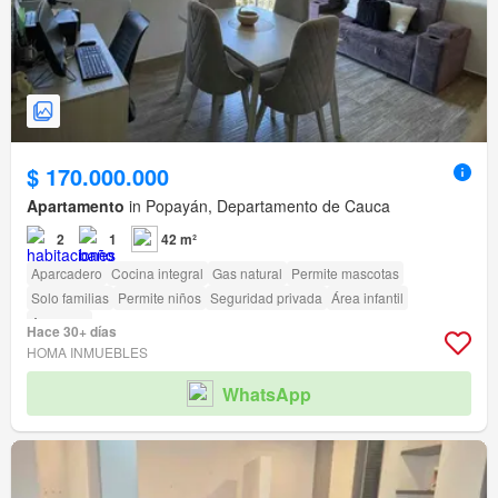
$ 170.000.000
Apartamento
in Popayán, Departamento de Cauca
2
1
42 m²
Aparcadero
Cocina integral
Gas natural
Permite mascotas
Solo familias
Permite niños
Seguridad privada
Área infantil
Ascensor
Hace 30+ días
HOMA INMUEBLES
WhatsApp