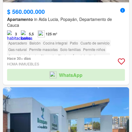
$ 560.000.000
Apartamento
in Aida Lucia, Popayán, Departamento de
Cauca
3
5,5
125 m²
Aparcadero
Balcón
Cocina integral
Patio
Cuarto de servicio
Gas natural
Permite mascotas
Solo familias
Permite niños
Seguridad privada
Gimnasio
Piscina
Área infantil
Ascensor
Hace 30+ días
HOMA INMUEBLES
WhatsApp