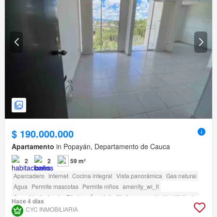
$ 190.000.000
Apartamento
in Popayán, Departamento de Cauca
2
2
59 m²
Aparcadero
Internet
Cocina integral
Vista panorámica
Gas natural
Agua
Permite mascotas
Permite niños
amenity_wi_fi
Seguridad privada
Piscina
Área infantil
Ascensor
Jardín
Vigilante
Hace 4 días
Caseta de vigilancia
Acceso para personas con discapacidad
CYC INMOBILIARIA