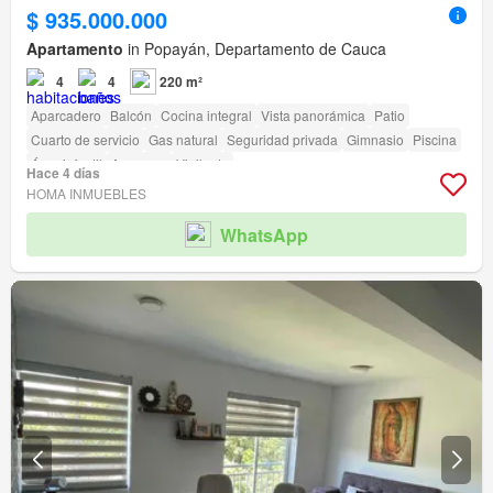
$ 935.000.000
Apartamento
in Popayán, Departamento de Cauca
4
4
220 m²
Aparcadero
Balcón
Cocina integral
Vista panorámica
Patio
Cuarto de servicio
Gas natural
Seguridad privada
Gimnasio
Piscina
Área infantil
Ascensor
Vigilante
Hace 4 días
HOMA INMUEBLES
WhatsApp