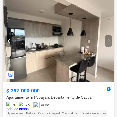
$ 397.000.000
Apartamento
in Popayán, Departamento de Cauca
3
2,5
78 m²
Aparcadero
Balcón
Cocina integral
Gas natural
Permite mascotas