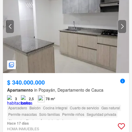
$ 340.000.000
Apartamento
in Popayán, Departamento de Cauca
3
2,5
78 m²
Aparcadero
Balcón
Cocina integral
Cuarto de servicio
Gas natural
Permite mascotas
Solo familias
Permite niños
Seguridad privada
Gimnasio
Piscina
Área infantil
Ascensor
Hace 17 días
HOMA INMUEBLES