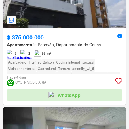
$ 375.000.000
Apartamento
in Popayán, Departamento de Cauca
3
2
95 m²
Aparcadero
Internet
Balcón
Cocina integral
Jacuzzi
Vista panorámica
Gas natural
Terraza
amenity_wi_fi
Seguridad privada
Gimnasio
Piscina
Área infantil
Ascensor
Sauna
Hace 4 días
Jardín
Vigilante
Caseta de vigilancia
CYC INMOBILIARIA
Acceso para personas con discapacidad
WhatsApp