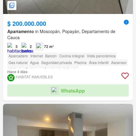
$ 200.000.000
Apartamento
in Moscopán, Popayán, Departamento de
Cauca
3
2
72 m²
Aparcadero
Internet
Balcón
Cocina integral
Vista panorámica
Gas natural
Agua
Seguridad privada
Piscina
Área infantil
Ascensor
Vigilante
Barbecue
Caseta de vigilancia
Hace 4 días
Acceso para personas con discapacidad
HABITAT INMUEBLES
WhatsApp