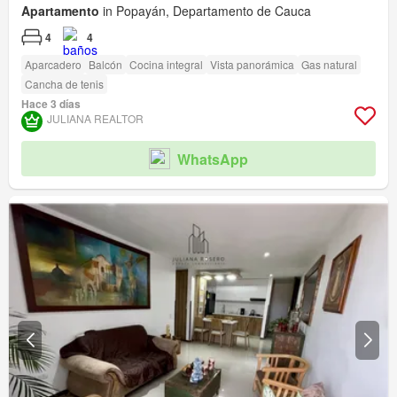
Apartamento
in Popayán, Departamento de Cauca
4
4
Aparcadero
Balcón
Cocina integral
Vista panorámica
Gas natural
Cancha de tenis
Hace 3 días
JULIANA REALTOR
WhatsApp