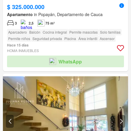
$ 325.000.000
Apartamento
in Popayán, Departamento de Cauca
3
2,5
75 m²
Aparcadero
Balcón
Cocina integral
Permite mascotas
Solo familias
Permite niños
Seguridad privada
Piscina
Área infantil
Ascensor
Hace 15 días
HOMA INMUEBLES
WhatsApp