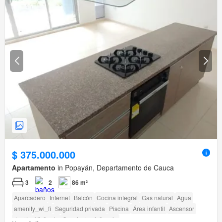
$ 375.000.000
Apartamento
in Popayán, Departamento de Cauca
3
2
86 m²
Aparcadero
Internet
Balcón
Cocina integral
Gas natural
Agua
amenity_wi_fi
Seguridad privada
Piscina
Área infantil
Ascensor
Jardín
Vigilante
Caseta de vigilancia