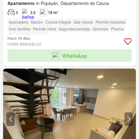
Apartamento
in Popayán, Departamento de Cauca
3
2,5
78 m²
Aparcadero
Balcón
Cocina integral
Gas natural
Permite mascotas
Solo familias
Permite niños
Seguridad privada
Gimnasio
Piscina
Área infantil
Ascensor
Hace 16 días
HOMA INMUEBLES
WhatsApp