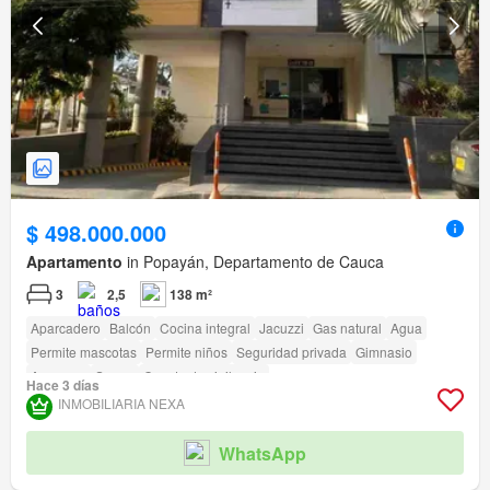
$ 498.000.000
Apartamento
in Popayán, Departamento de Cauca
3
2,5
138 m²
Aparcadero
Balcón
Cocina integral
Jacuzzi
Gas natural
Agua
Permite mascotas
Permite niños
Seguridad privada
Gimnasio
Ascensor
Sauna
Caseta de vigilancia
Hace 3 días
INMOBILIARIA NEXA
WhatsApp