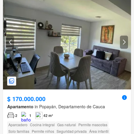
$ 170.000.000
Apartamento
in Popayán, Departamento de Cauca
2
1
42 m²
Aparcadero
Cocina integral
Gas natural
Permite mascotas
Solo familias
Permite niños
Seguridad privada
Área infantil