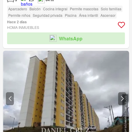
Aparcadero
Balcón
Cocina integral
Permite mascotas
Solo familias
Permite niños
Seguridad privada
Piscina
Área infantil
Ascensor
Hace 2 días
HOMA INMUEBLES
WhatsApp