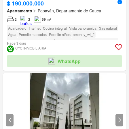
$ 190.000.000
Apartamento
in Popayán, Departamento de Cauca
2
2
59 m²
Aparcadero
Internet
Cocina integral
Vista panorámica
Gas natural
Agua
Permite mascotas
Permite niños
amenity_wi_fi
Seguridad privada
Piscina
Área infantil
Ascensor
Jardín
Vigilante
Hace 3 días
Caseta de vigilancia
Acceso para personas con discapacidad
CYC INMOBILIARIA
WhatsApp