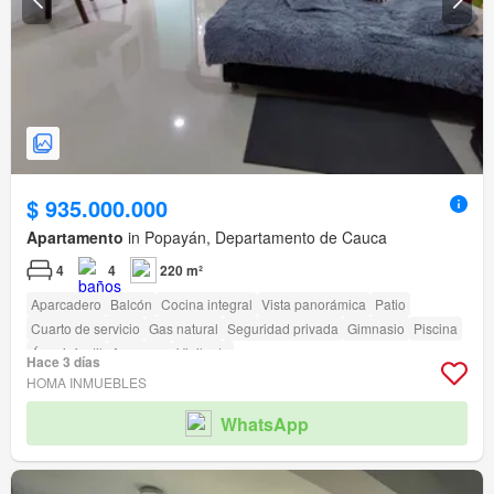
$ 935.000.000
Apartamento
in Popayán, Departamento de Cauca
4
4
220 m²
Aparcadero
Balcón
Cocina integral
Vista panorámica
Patio
Cuarto de servicio
Gas natural
Seguridad privada
Gimnasio
Piscina
Área infantil
Ascensor
Vigilante
Hace 3 días
HOMA INMUEBLES
WhatsApp