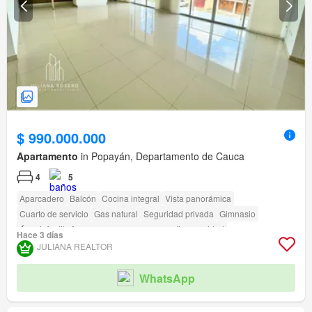
$ 990.000.000
Apartamento
in Popayán, Departamento de Cauca
4
5
Aparcadero
Balcón
Cocina integral
Vista panorámica
Cuarto de servicio
Gas natural
Seguridad privada
Gimnasio
Área infantil
Acceso para personas con discapacidad
Hace 3 días
JULIANA REALTOR
WhatsApp