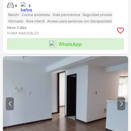
4
5
Balcón
Cocina amoblada
Vista panorámica
Seguridad privada
Gimnasio
Área infantil
Acceso para personas con discapacidad
Hace 3 días
HOMA INMUEBLES
WhatsApp