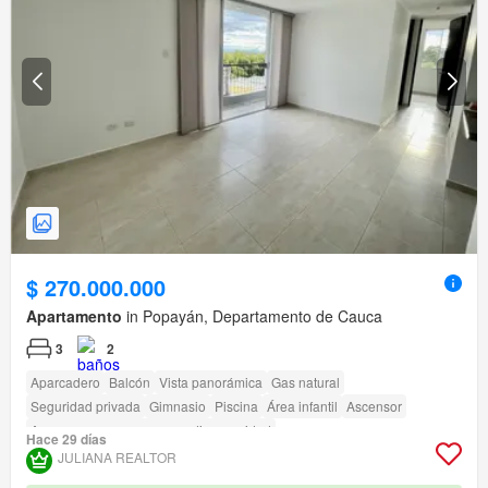
$ 270.000.000
Apartamento
in Popayán, Departamento de Cauca
3
2
Aparcadero
Balcón
Vista panorámica
Gas natural
Seguridad privada
Gimnasio
Piscina
Área infantil
Ascensor
Acceso para personas con discapacidad
Hace 29 días
JULIANA REALTOR