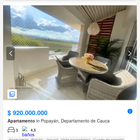
$ 920.000.000
Apartamento
in Popayán, Departamento de Cauca
3
4,5
Aparcadero
Balcón
Jacuzzi
Vista panorámica
Cuarto de servicio