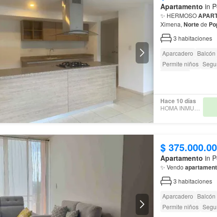
Apartamento
in P
✨ HERMOSO
APAR
Ximena,
Norte
de
Po
residencial valorizac
3
habitaciones
Aparcadero
Balcón
Permite niños
Segur
Barbecue
Hace 10 días
HOMA INMUEBLES
$ 375.000.0
Apartamento
in P
✨ Vendo
apartament
3
habitaciones
Aparcadero
Balcón
Permite niños
Segur