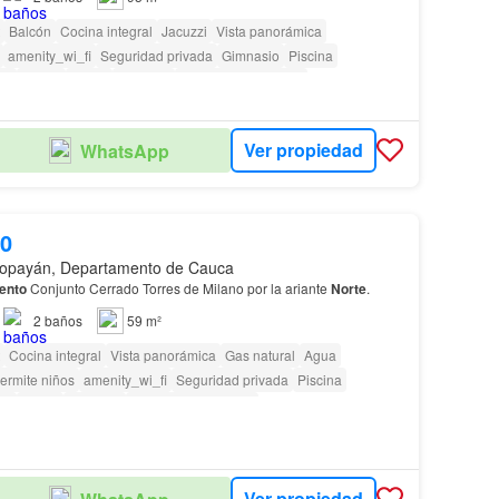
Balcón
Cocina integral
Jacuzzi
Vista panorámica
amenity_wi_fi
Seguridad privada
Gimnasio
Piscina
or
Sauna
Jardín
Vigilante
Caseta de vigilancia
as con discapacidad
Ver propiedad
WhatsApp
00
opayán, Departamento de Cauca
ento
Conjunto Cerrado Torres de Milano por la ariante
Norte
.
2
baños
59 m²
Cocina integral
Vista panorámica
Gas natural
Agua
ermite niños
amenity_wi_fi
Seguridad privada
Piscina
or
Jardín
Vigilante
Caseta de vigilancia
as con discapacidad
Ver propiedad