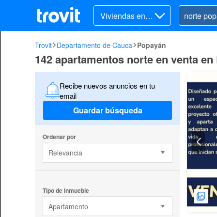
Viviendas en v
enta
Trovit
Departamento de Cauca
Popayán
142 apartamentos norte en venta en
Recibe nuevos anuncios en tu
email
Guardar búsqueda
Ordenar por
Relevancia
Tipo de inmueble
Apartamento