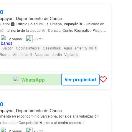
00
opayán, Departamento de Cauca
de Ensueño! 🏙️ Edificio Solarium, La Ximena,
Popayán
🌟 - Ubicado en
ción, al
norte
de la ciudad 🚀 - Cerca al Centro Recreativo Pisoje,
2
baños
86 m²
Balcón
Cocina integral
Gas natural
Agua
amenity_wi_fi
Piscina
Área infantil
Ascensor
Jardín
Vigilante
Acceso para personas con discapacidad
Ver propiedad
WhatsApp
00
opayán, Departamento de Cauca
amento
en el condominio Barcelona, zona de alta valorización
a ciudad en Campobello 🌟, cerca al centro comercial
2
baños
95 m²