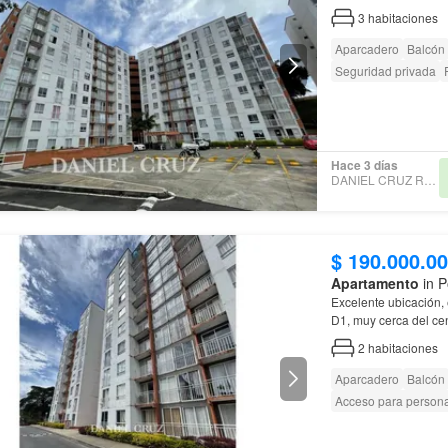
3
habitaciones
Aparcadero
Balcón
Seguridad privada
Hace 3 días
DANIEL CRUZ REALTOR
$ 190.000.0
Apartamento
in P
Excelente ubicación, 
D1, muy cerca del ce
Somos la inmobiliari
2
habitaciones
Aparcadero
Balcón
Acceso para person