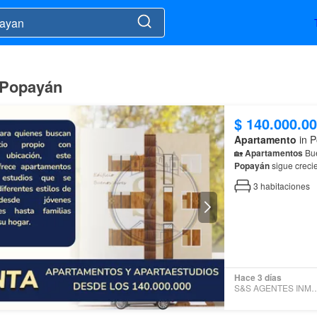
 Popayán
$ 140.000.0
Apartamento
in P
🏡
Apartamentos
Bue
Popayán
sigue creci
3
habitaciones
Hace 3 días
S&S AGENTES INMOB