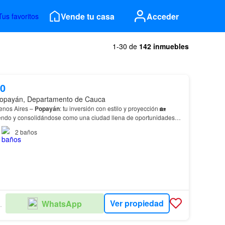
Vende tu casa
Acceder
Tus favoritos
1-30 de
142 inmuebles
00
opayán, Departamento de Cauca
nos Aires –
Popayán
: tu inversión con estilo y proyección 🏡
endo y consolidándose como una ciudad llena de oportunidades
SE ENTREGAN EN 2026, ETAPA 1 YA FINALIZADA 📌 Haz de
Popayán
tu…
2
baños
Ver propiedad
WhatsApp
ILIARIOS