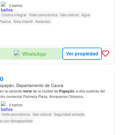
2
baños
Cocina integral
Vista panorámica
Gas natural
Agua
Piscina
Área infantil
Ascensor
Ver propiedad
WhatsApp
00
opayán, Departamento de Cauca
en la variante
norte
de la ciudad de
Popayán
, a dos cuadras del
ntro comercial Palmera Plaza, Almacenes Olímpica
a más confiable de
Popayán
"Informes:Daniel Cruz Cel…
2
baños
Vista panorámica
Gas natural
Seguridad privada
as con discapacidad