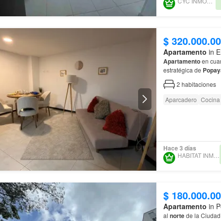
CYC INMOBILIARIA
$ 320.000.0
Apartamento
in E
Apartamento
en cuar
estratégica de
Popay
2
habitaciones
Aparcadero
Cocina 
Hace 3 días
HABITAT INMUEBLES
$ 180.000.0
Apartamento
in P
al
norte
de la Ciuda