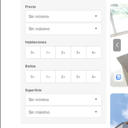
Precio
Sin mínimo
Sin máximo
Habitaciones
0+
1+
2+
3+
4+
Baños
0+
1+
2+
3+
4+
Superficie
Sin mínimo
Sin máximo