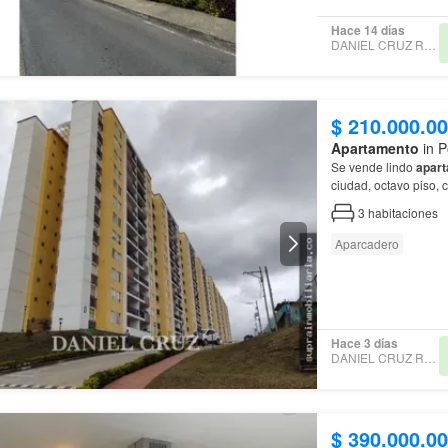
Hace 14 días
DANIEL CRUZ REALTOR
$ 210.000.0
Apartamento
in P
Se vende lindo
apar
ciudad, octavo piso, 
3
habitaciones
Aparcadero
Hace 3 días
DANIEL CRUZ REALTOR
$ 390.000.0