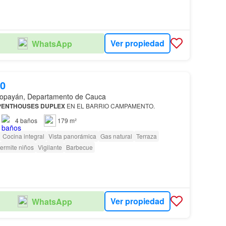
Ver propiedad
WhatsApp
00
opayán, Departamento de Cauca
PENTHOUSES
DUPLEX
EN EL BARRIO CAMPAMENTO.
4
baños
179 m²
Cocina integral
Vista panorámica
Gas natural
Terraza
ermite niños
Vigilante
Barbecue
Ver propiedad
WhatsApp