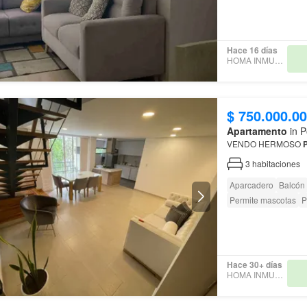
Hace 16 días
HOMA INMUEBLES
$ 750.000.0
Apartamento
in P
VENDO HERMOSO
3
habitaciones
Aparcadero
Balcón
Permite mascotas
P
Hace 30+ días
HOMA INMUEBLES