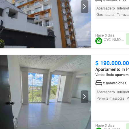
Aparcadero
Internet
Gas natural
Terraza
Área infantil
Ascens
Acceso para person
Hace 3 días
CYC INMOBILIARIA
$ 190.000.0
Apartamento
in P
Vendo lindo
apartam
2
habitaciones
Aparcadero
Internet
Permite mascotas
P
Área infantil
Ascens
Acceso para person
Hace 3 días