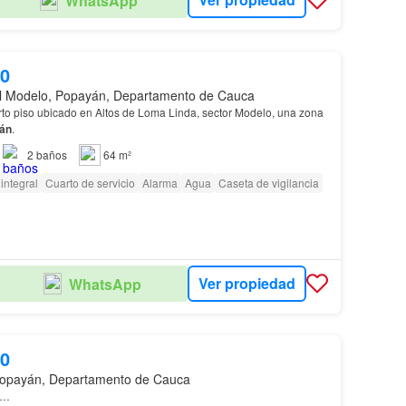
WhatsApp
00
l Modelo, Popayán, Departamento de Cauca
to piso ubicado en Altos de Loma Linda, sector Modelo, una zona
án
.
2
baños
64 m²
integral
Cuarto de servicio
Alarma
Agua
Caseta de vigilancia
Ver propiedad
WhatsApp
00
opayán, Departamento de Cauca
d…