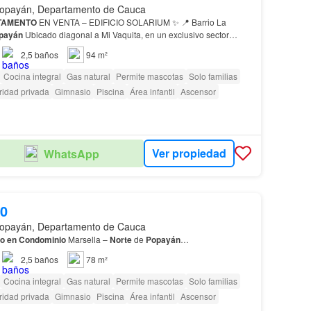
opayán, Departamento de Cauca
TAMENTO
EN VENTA – EDIFICIO SOLARIUM ✨ 📍 Barrio La
payán
Ubicado diagonal a Mi Vaquita, en un exclusivo sector
ión en el
norte
de
Popayán
.…
2,5
baños
94 m²
Cocina integral
Gas natural
Permite mascotas
Solo familias
idad privada
Gimnasio
Piscina
Área infantil
Ascensor
Ver propiedad
WhatsApp
00
opayán, Departamento de Cauca
o en Condominio
Marsella –
Norte
de
Popayán
…
2,5
baños
78 m²
Cocina integral
Gas natural
Permite mascotas
Solo familias
idad privada
Gimnasio
Piscina
Área infantil
Ascensor