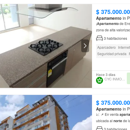
$ 375.000.0
Apartamento
in P
¡
Apartamento
zona de alta valoriza
colegios…
3
habitaciones
Aparcadero
Internet
Seguridad privada
Caseta de vigilancia
Hace 3 días
CYC INMOBILIARIA
$ 375.000.0
Apartamento
in P
📈 📌 En venta
apart
ubicada al
norte
de l
3
habitaciones