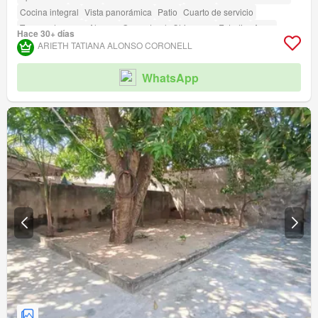
Cocina integral
Vista panorámica
Patio
Cuarto de servicio
Tanque de agua
Alarma
Gas natural
Chimenea
Estudio
Agua
Hace 30+ días
Electricidad
Depósito
Terraza
Permite mascotas
Permite niños
ARIETH TATIANA ALONSO CORONELL
amenity_wi_fi
Estudio
Jardín
Vigilante
Acceso para personas con discapacidad
WhatsApp