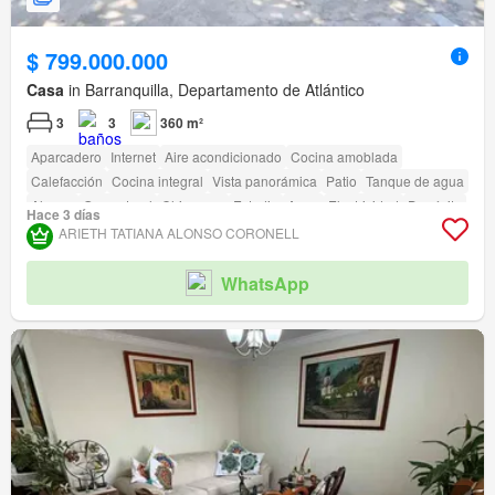
$ 799.000.000
Casa
in Barranquilla, Departamento de Atlántico
3
3
360 m²
Aparcadero
Internet
Aire acondicionado
Cocina amoblada
Calefacción
Cocina integral
Vista panorámica
Patio
Tanque de agua
Alarma
Gas natural
Chimenea
Estudio
Agua
Electricidad
Depósito
Hace 3 días
Terraza
Permite mascotas
Permite niños
amenity_wi_fi
ARIETH TATIANA ALONSO CORONELL
Seguridad privada
Área infantil
Estudio
Jardín
Vigilante
Acceso para personas con discapacidad
WhatsApp