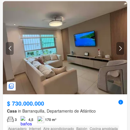
$ 730.000.000
Casa
in Barranquilla, Departamento de Atlántico
3
4,5
170 m²
Aparcadero
Internet
Aire acondicionado
Balcón
Cocina amoblada