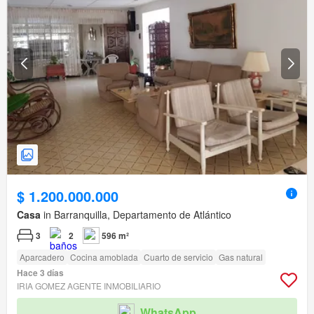
$ 1.200.000.000
Casa
in Barranquilla, Departamento de Atlántico
3
2
596 m²
Aparcadero
Cocina amoblada
Cuarto de servicio
Gas natural
Hace 3 días
IRIA GOMEZ AGENTE INMOBILIARIO
WhatsApp