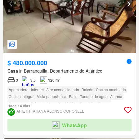
$ 480.000.000
Casa
in Barranquilla, Departamento de Atlántico
3
3,5
120 m²
Aparcadero
Internet
Aire acondicionado
Balcón
Cocina amoblada
Cocina integral
Vista panorámica
Patio
Tanque de agua
Alarma
Gas natural
Estudio
Agua
Electricidad
Depósito
Terraza
Hace 14 días
Permite mascotas
Permite niños
amenity_wi_fi
Seguridad privada
ARIETH TATIANA ALONSO CORONELL
Área infantil
Estudio
Jardín
Vigilante
Caseta de vigilancia
Acceso para personas con discapacidad
WhatsApp