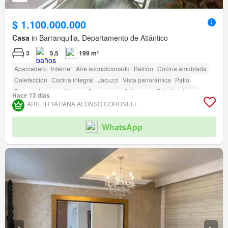
$ 1.100.000.000
Casa
in Barranquilla, Departamento de Atlántico
3
5,5
199 m²
Aparcadero
Internet
Aire acondicionado
Balcón
Cocina amoblada
Calefacción
Cocina integral
Jacuzzi
Vista panorámica
Patio
Tanque de agua
Alarma
Gas natural
Chimenea
Estudio
Agua
Hace 13 días
Electricidad
Depósito
Terraza
Permite mascotas
Permite niños
ARIETH TATIANA ALONSO CORONELL
amenity_wi_fi
Seguridad privada
Gimnasio
Piscina
Área infantil
Estudio
Jardín
Vigilante
Barbecue
Caseta de vigilancia
WhatsApp
Acceso para personas con discapacidad