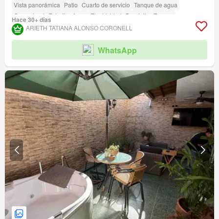
Vista panorámica
Patio
Cuarto de servicio
Tanque de agua
Gas natural
Estudio
Agua
Electricidad
Depósito
Terraza
Hace 30+ días
Permite mascotas
Permite niños
Área infantil
Jardín
Vigilante
ARIETH TATIANA ALONSO CORONELL
Acceso para personas con discapacidad
WhatsApp