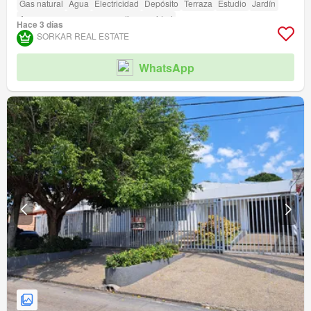
Gas natural
Agua
Electricidad
Depósito
Terraza
Estudio
Jardín
Acceso para personas con discapacidad
Hace 3 días
SORKAR REAL ESTATE
WhatsApp