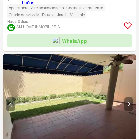
Aparcadero
Aire acondicionado
Cocina integral
Patio
Cuarto de servicio
Estudio
Jardín
Vigilante
Hace 3 días
SM HOME INMOBILIARIA
WhatsApp