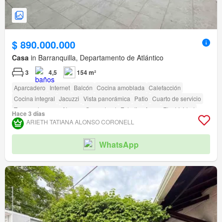
$ 890.000.000
Casa
in Barranquilla, Departamento de Atlántico
3
4,5
154 m²
Aparcadero
Internet
Balcón
Cocina amoblada
Calefacción
Cocina integral
Jacuzzi
Vista panorámica
Patio
Cuarto de servicio
Tanque de agua
Alarma
Gas natural
Estudio
Agua
Electricidad
Hace 3 días
Depósito
Terraza
Permite mascotas
Permite niños
amenity_wi_fi
ARIETH TATIANA ALONSO CORONELL
Seguridad privada
Gimnasio
Piscina
Área infantil
Estudio
Jardín
Vigilante
Barbecue
Caseta de vigilancia
WhatsApp
Acceso para personas con discapacidad
Cancha de tenis