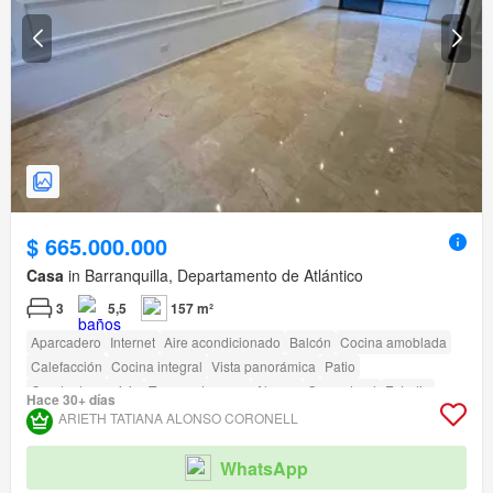
$ 665.000.000
Casa
in Barranquilla, Departamento de Atlántico
3
5,5
157 m²
Aparcadero
Internet
Aire acondicionado
Balcón
Cocina amoblada
Calefacción
Cocina integral
Vista panorámica
Patio
Cuarto de servicio
Tanque de agua
Alarma
Gas natural
Estudio
Hace 30+ días
Agua
Electricidad
Depósito
Terraza
Permite mascotas
ARIETH TATIANA ALONSO CORONELL
Permite niños
amenity_wi_fi
Seguridad privada
Área infantil
Jardín
Vigilante
Caseta de vigilancia
WhatsApp
Acceso para personas con discapacidad