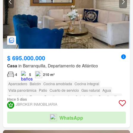
$ 695.000.000
Casa
in Barranquilla, Departamento de Atlántico
4
5
210 m²
Aparcadero
Balcón
Cocina amoblada
Cocina integral
Vista panorámica
Patio
Cuarto de servicio
Gas natural
Agua
Electricidad
Terraza
Permite mascotas
Solo familias
Permite niños
Hace 5 días
Jardín
JBROKER INMOBILIARIA
WhatsApp