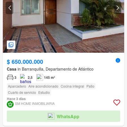
$ 650.000.000
Casa
in Barranquilla, Departamento de Atlántico
3
2,5
145 m²
Aparcadero
Aire acondicionado
Cocina integral
Patio
Cuarto de servicio
Estudio
Hace 3 días
SM HOME INMOBILIARIA
WhatsApp