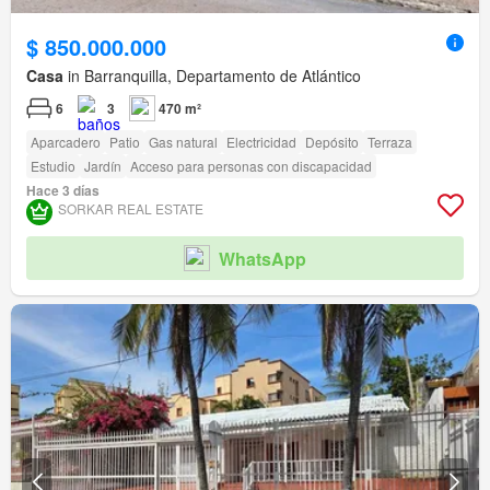
$ 850.000.000
Casa
in Barranquilla, Departamento de Atlántico
6
3
470 m²
Aparcadero
Patio
Gas natural
Electricidad
Depósito
Terraza
Estudio
Jardín
Acceso para personas con discapacidad
Hace 3 días
SORKAR REAL ESTATE
WhatsApp