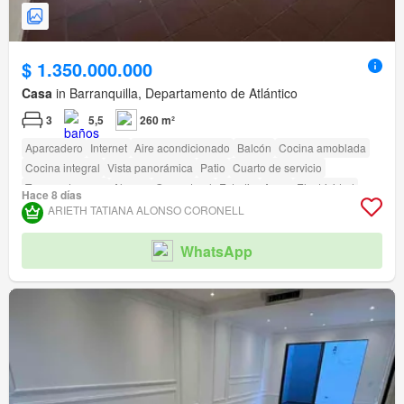
$ 1.350.000.000
Casa
in Barranquilla, Departamento de Atlántico
3
5,5
260 m²
Aparcadero
Internet
Aire acondicionado
Balcón
Cocina amoblada
Cocina integral
Vista panorámica
Patio
Cuarto de servicio
Tanque de agua
Alarma
Gas natural
Estudio
Agua
Electricidad
Hace 8 días
Depósito
Terraza
Permite mascotas
Permite niños
amenity_wi_fi
ARIETH TATIANA ALONSO CORONELL
Seguridad privada
Gimnasio
Piscina
Área infantil
Ascensor
Sauna
Estudio
Jardín
Vigilante
Barbecue
Caseta de vigilancia
WhatsApp
Acceso para personas con discapacidad