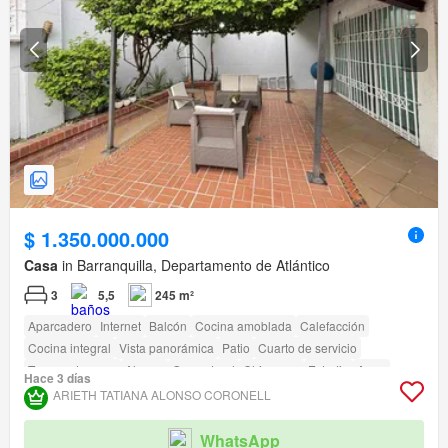
$ 1.350.000.000
Casa
in Barranquilla, Departamento de Atlántico
3
5,5
245 m²
Aparcadero
Internet
Balcón
Cocina amoblada
Calefacción
Cocina integral
Vista panorámica
Patio
Cuarto de servicio
Tanque de agua
Alarma
Gas natural
Chimenea
Estudio
Agua
Hace 3 días
Electricidad
Depósito
Terraza
Permite mascotas
Permite niños
ARIETH TATIANA ALONSO CORONELL
amenity_wi_fi
Seguridad privada
Gimnasio
Piscina
Área infantil
Estudio
Jardín
Vigilante
Barbecue
Caseta de vigilancia
WhatsApp