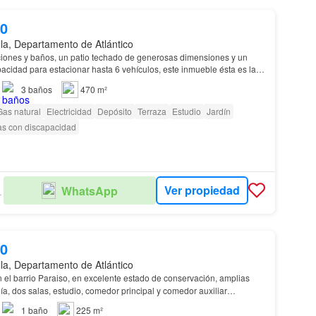
00
lla, Departamento de Atlántico
ciones y baños, un patio techado de generosas dimensiones y un
acidad para estacionar hasta 6 vehículos, este inmueble ésta es la
3
baños
470 m²
Gas natural
Electricidad
Depósito
Terraza
Estudio
Jardín
as con discapacidad
Ver propiedad
WhatsApp
TATE
00
lla, Departamento de Atlántico
l barrio Paraiso, en excelente estado de conservación, amplias
ía, dos salas, estudio, comedor principal y comedor auxiliar
cocina, habitación baño de servicio inde…
1
baño
225 m²