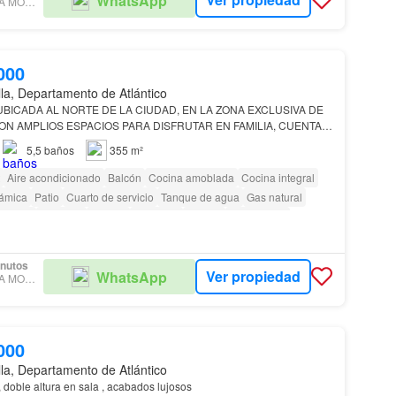
WhatsApp
MARIA CLAUDIA MORALES ESTRELLA
000
lla, Departamento de Atlántico
BICADA AL NORTE DE LA CIUDAD, EN LA ZONA EXCLUSIVA DE
ON AMPLIOS ESPACIOS PARA DISFRUTAR EN FAMILIA, CUENTA
DA UNA CON SU BAÑO ESTUDIO SALA COMEDOR Y ESTUDIO
5,5
baños
355 m²
S…
Aire acondicionado
Balcón
Cocina amoblada
Cocina integral
rámica
Patio
Cuarto de servicio
Tanque de agua
Gas natural
ricidad
Depósito
Terraza
Gimnasio
Piscina
Área infantil
becue
Caseta de vigilancia
as con discapacidad
inutos
Ver propiedad
WhatsApp
MARIA CLAUDIA MORALES ESTRELLA
000
lla, Departamento de Atlántico
 doble altura en sala , acabados lujosos