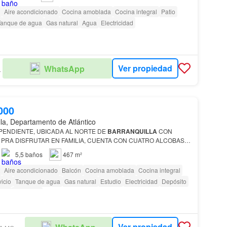
Aire acondicionado
Cocina amoblada
Cocina integral
Patio
Tanque de agua
Gas natural
Agua
Electricidad
Ver propiedad
WhatsApp
TATE
000
lla, Departamento de Atlántico
INDEPENDIENTE, UBICADA AL NORTE DE
BARRANQUILLA
CON
 PRA DISFRUTAR EN FAMILIA, CUENTA CON CUATRO ALCOBAS
VADO HOLL DE ALCOBAS ESTUDIO SALA Y COMEDOR
5,5
baños
467 m²
BALCON CON VIST…
Aire acondicionado
Balcón
Cocina amoblada
Cocina integral
icio
Tanque de agua
Gas natural
Estudio
Electricidad
Depósito
rdín
Barbecue
Ver propiedad