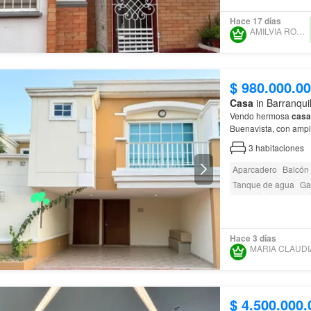
Hace 17 días
AMILVIA RODRIGUEZ
$ 980.000.0
Casa
in Barranqui
Vendo hermosa
casa
Buenavista, con ampli
integral y zona de la
3
habitaciones
Aparcadero
Balcón
Tanque de agua
Ga
Estudio
Barbecue
Hace 3 días
$ 4.500.000.