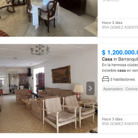
Hace 3 días
$ 1.200.000.
Casa
in Barranqui
En la hermosa ciuda
increíble
casa
en ven
cochera
y
garaje
, pe
3
habitaciones
Aparcadero
Cocina
Hace 3 días