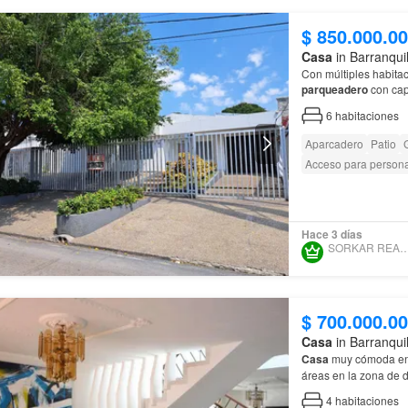
$ 850.000.0
Casa
in Barranqui
Con múltiples habita
parqueadero
con cap
casa
para tí!
6
habitaciones
Aparcadero
Patio
Acceso para person
Hace 3 días
SORKAR REAL ES
$ 700.000.0
Casa
in Barranqui
Casa
muy cómoda en e
áreas en la zona de d
independiente de la 
4
habitaciones