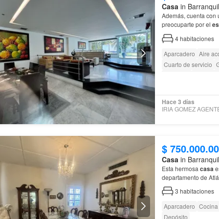
Casa
in Barranqui
Además, cuenta con
preocuparte por el
es
4
habitaciones
Aparcadero
Aire ac
Cuarto de servicio
G
Barbecue
Acceso p
Hace 3 días
$ 750.000.0
Casa
in Barranqui
Esta hermosa
casa
es
departamento de Atl
3
habitaciones
Aparcadero
Cocina
Depósito