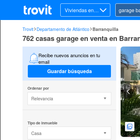
Viviendas en v
enta
Trovit
Departamento de Atlántico
Barranquilla
762 casas garage en venta en Barran
Recibe nuevos anuncios en tu
email
Guardar búsqueda
Ordenar por
Relevancia
Tipo de inmueble
Casa