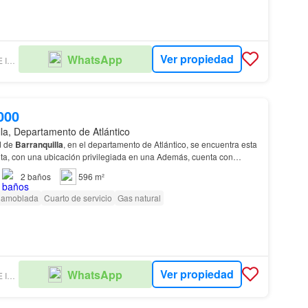
Ver propiedad
WhatsApp
IRIA GOMEZ AGENTE INMOBILIARIO
000
lla, Departamento de Atlántico
d de
Barranquilla
, en el departamento de Atlántico, se encuentra esta
ta, con una ubicación privilegiada en una Además, cuenta con
rmitiéndote tener tu vehículo siem…
2
baños
596 m²
 amoblada
Cuarto de servicio
Gas natural
Ver propiedad
WhatsApp
IRIA GOMEZ AGENTE INMOBILIARIO