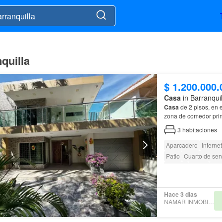
quilla
$ 1.200.000.
Casa
in Barranqui
Casa
de 2 pisos, en 
zona de comedor principal ,baño social de visitas, comedor auxiliar ,
patio social, cocina i
3
habitaciones
Aparcadero
Internet
Patio
Cuarto de serv
Estudio
Jardín
Bar
Hace 3 días
NAMAR INMOBILIARIA