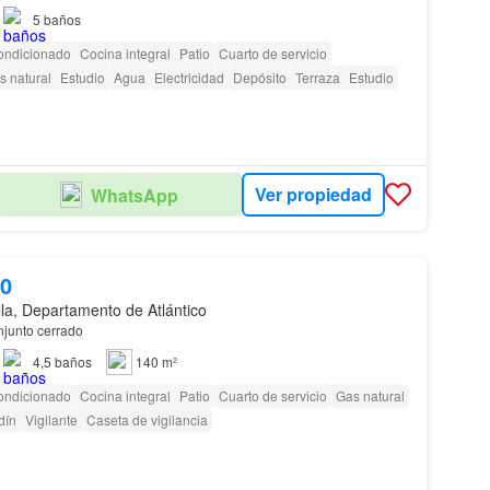
5
baños
ondicionado
Cocina integral
Patio
Cuarto de servicio
s natural
Estudio
Agua
Electricidad
Depósito
Terraza
Estudio
Ver propiedad
WhatsApp
00
lla, Departamento de Atlántico
njunto cerrado
4,5
baños
140 m²
ondicionado
Cocina integral
Patio
Cuarto de servicio
Gas natural
dín
Vigilante
Caseta de vigilancia