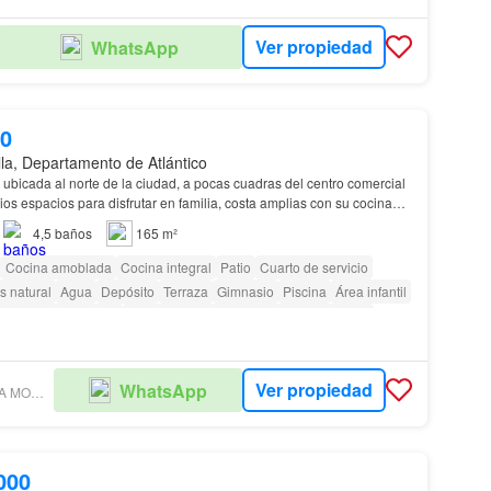
Ver propiedad
WhatsApp
00
lla, Departamento de Atlántico
ubicada al norte de la ciudad, a pocas cuadras del centro comercial
os espacios para disfrutar en familia, costa amplias con su cocina
bores con alcoba de servici…
4,5
baños
165 m²
Cocina amoblada
Cocina integral
Patio
Cuarto de servicio
s natural
Agua
Depósito
Terraza
Gimnasio
Piscina
Área infantil
Caseta de vigilancia
Acceso para personas con discapacidad
Ver propiedad
WhatsApp
MARIA CLAUDIA MORALES ESTRELLA
000