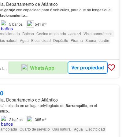
lla, Departamento de Atlántico
 un
garaje
con capacidad para 6 vehículos, para que no tengas que
tacionamiento
…
5
baños
541 m²
ondicionado
Balcón
Cocina amoblada
Jacuzzi
Vista panorámica
as natural
Agua
Electricidad
Depósito
Piscina
Sauna
Jardín
ara personas con discapacidad
Ver propiedad
WhatsApp
IRIA GOMEZ AGENTE INMOBILIARIO
00
lla, Departamento de Atlántico
tá ubicada en un lugar privilegiado de
Barranquilla
, en el
ántico…
2
baños
385 m²
 amoblada
Cuarto de servicio
Gas natural
Agua
Electricidad