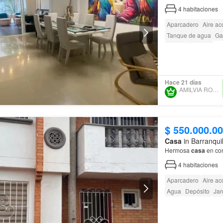
4
habitaciones
Aparcadero
Aire ac
Tanque de agua
Ga
Jardín
Vigilante
Hace 21 días
AMILVIA RODRIGUEZ
$ 550.000.0
Casa
in Barranqui
Hermosa
casa
en co
4
habitaciones
Aparcadero
Aire ac
Agua
Depósito
Jar