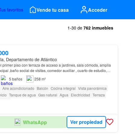
Vende tu casa
Acceder
Tus favoritos
1-30 de
762 inmuebles
000
lla, Departamento de Atlántico
el primer piso con terraza de acceso a jardines, sala cómoda, amplia
 cuarto de estudio,
ntegral con isla, pati…
5
baños
258 m²
Aire acondicionado
Balcón
Cocina integral
Vista panorámica
icio
Tanque de agua
Gas natural
Agua
Electricidad
Terraza
becue
Ver propiedad
WhatsApp