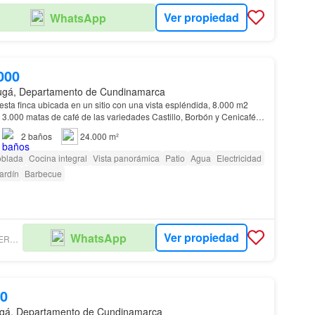
Ver propiedad
WhatsApp
000
ugá, Departamento de Cundinamarca
sta finca ubicada en un sitio con una vista espléndida, 8.000 m2
3.000 matas de café de las variedades Castillo, Borbón y Cenicafé
ás delicioso café orgánico que te…
2
baños
24.000 m²
oblada
Cocina integral
Vista panorámica
Patio
Agua
Electricidad
ardín
Barbecue
Ver propiedad
WhatsApp
GIRALDO ROMERO ASOCIADOS
00
gá, Departamento de Cundinamarca