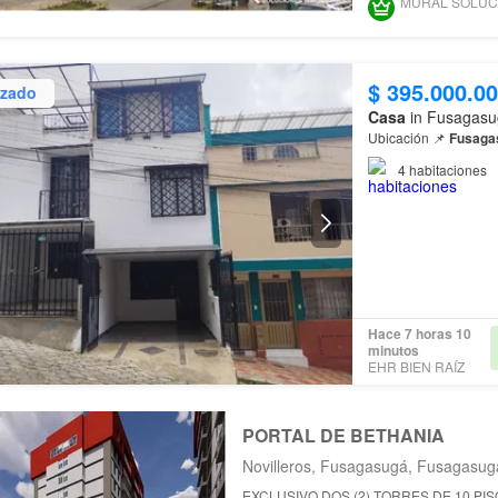
$ 395.000.0
izado
Casa
in Fusagasu
Ubicación 📌
Fusaga
4
habitaciones
Hace 7 horas 10
minutos
EHR BIEN RAÍZ
PORTAL DE BETHANIA
Novilleros, Fusagasugá, Fusagasu
EXCLUSIVO DOS (2) TORRES DE 10 PISOS 