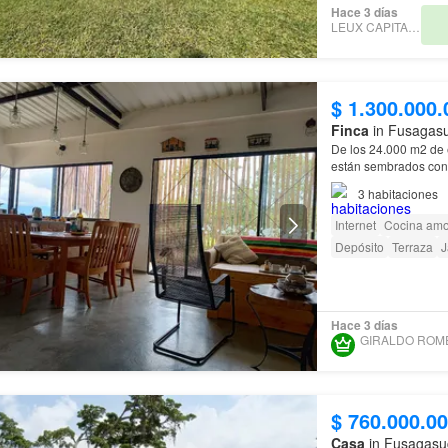
Hace 3 días
LEUX CAPITAL SAS
$ 1.300.000.
Finca
in Fusagas
De los 24.000 m2 de e
están sembrados con 
1, que producen el m
3
habitaciones
Internet
Cocina am
Depósito
Terraza
J
Hace 3 días
$ 760.000.0
Casa
in Fusagasu