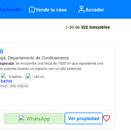
Vende tu casa
Acceder
Tus favoritos
1-30 de
322 inmuebles
00
ugá, Departamento de Cundinamarca
agasugá
, se encuentra una finca de 7020 m² que representa una
ra quienes buscan un espacio con un alto potencial
3
baños
140 m²
loset
Gas natural
Ver propiedad
WhatsApp
 POR COLOMBIA