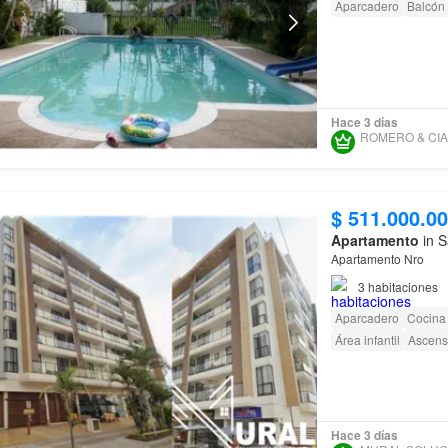
Aparcadero
Balcón
Hace 3 días
$ 511.000.0
Apartamento
in S
Apartamento Nro
3
habitaciones
Aparcadero
Cocina 
Área infantil
Ascens
Hace 3 días