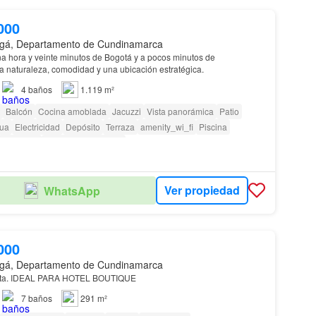
000
gá, Departamento de Cundinamarca
na hora y veinte minutos de Bogotá y a pocos minutos de
a naturaleza, comodidad y una ubicación estratégica.
4
baños
1.119 m²
Balcón
Cocina amoblada
Jacuzzi
Vista panorámica
Patio
ua
Electricidad
Depósito
Terraza
amenity_wi_fi
Piscina
Barbecue
Caseta de vigilancia
as con discapacidad
Ver propiedad
WhatsApp
000
gá, Departamento de Cundinamarca
uta. IDEAL PARA HOTEL BOUTIQUE
7
baños
291 m²