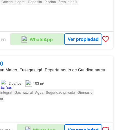
Cocina integral
Depósito
Piscina
Área infantil
Ver propiedad
WhatsApp
ROMERO & CIA PROPIEDAD RAÍ­Z
00
an Mateo, Fusagasugá, Departamento de Cundinamarca
2
baños
103 m²
integral
Gas natural
Agua
Seguridad privada
Gimnasio
or
Ver propiedad