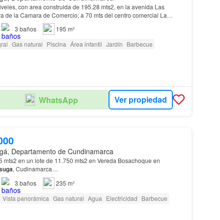
veles, con area construida de 195.28 mts2, en la avenida Las
a de la Camara de Comercio; a 70 mts del centro comercial La
 3 alcobas, 3 baños, estudio, lavanderia, patio…
3
baños
195 m²
ral
Gas natural
Piscina
Área infantil
Jardín
Barbecue
Ver propiedad
WhatsApp
000
gá, Departamento de Cundinamarca
5 mts2 en un lote de 11.750 mts2 en Vereda Bosachoque en
suga
, Cudinamarca…
3
baños
235 m²
Vista panorámica
Gas natural
Agua
Electricidad
Barbecue