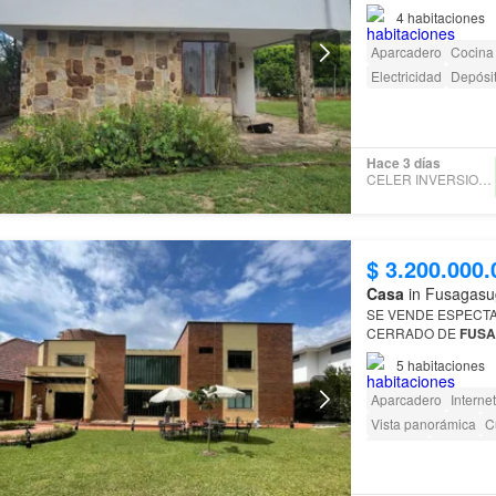
4
habitaciones
Aparcadero
Cocina
Electricidad
Depósi
Hace 3 días
CELER INVERSIONES SAS
$ 3.200.000.
Casa
in Fusagasu
SE VENDE ESPECT
CERRADO DE
FUS
5
habitaciones
Aparcadero
Internet
Vista panorámica
C
Depósito
Seguridad