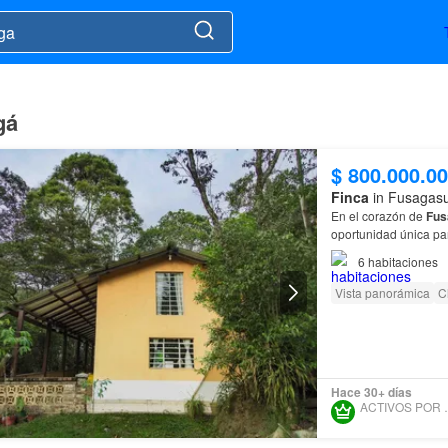
gá
$ 800.000.0
Finca
in Fusagas
En el corazón de
Fus
oportunidad única pa
6
habitaciones
Vista panorámica
C
Hace 30+ días
ACTIVOS