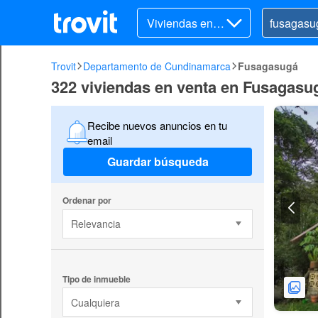
Viviendas en v
enta
Trovit
Departamento de Cundinamarca
Fusagasugá
322 viviendas en venta en Fusagasu
Recibe nuevos anuncios en tu
email
Guardar búsqueda
Ordenar por
Relevancia
Tipo de inmueble
Cualquiera