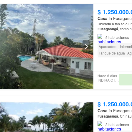
$ 1.250.000.
Casa
in Fusagasu
Ubicada a tan solo u
Fusagasugá
, combin
5
habitaciones
Aparcadero
Internet
Tanque de agua
Ag
Área infantil
Jardín
Acceso para person
Hace 6 días
INDIRA OTERO
$ 1.250.000.
Casa
in Fusagasu
Fusagasugá
, China
8
habitaciones