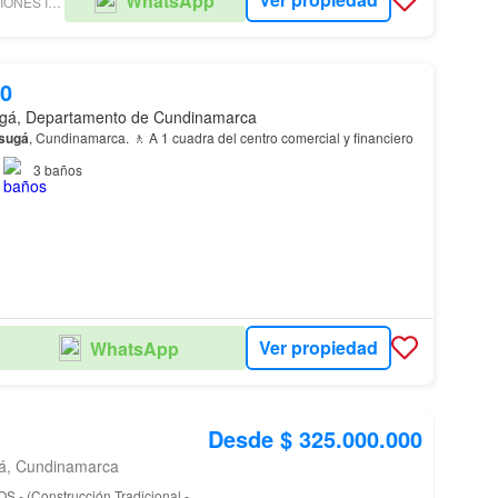
WhatsApp
MURAL SOLUCIONES INMOBILIARIAS SAS
00
gá, Departamento de Cundinamarca
sugá
, Cundinamarca. 🚶 A 1 cuadra del centro comercial y financiero
3
baños
Ver propiedad
WhatsApp
Desde $ 325.000.000
gá, Cundinamarca
- (Construcción Tradicional -