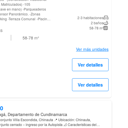
triculados) -105
Llave en mano) -Parqueaderos
censor Panorámico. -Zonas
2-3 habitaciones
2 baños
ible con costo adicional de
58-78 m²
.S
58-78
m²
 y de la Escuela de Policía.
 -
Morado
Ver más unidades
Ver detalles
Ver detalles
00
ugá, Departamento de Cundinamarca
illa Escondida, Chinauta 📍 Ubicación: Chinauta,
rado – ingreso por la Autopista 📐 Características del