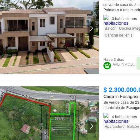
se vende casa de 2 ni
Palmas y a una cuadr
Avenida. Tiene
3
habitaciones
Balcón
Cocina integ
Cancha de tenis
Hace 3 días
AVB INMOBILIARIO
$ 2.300.000.
Casa
in Fusagasu
Se vende casa de 23
municipio de
Fusaga
4
habitaciones
Aparcadero
Balcón