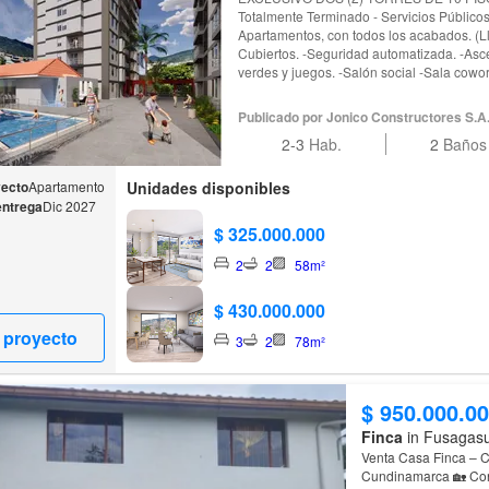
Totalmente Terminado - Servicios Públicos Ma
Apartamentos, con todos los acabados. (
Cubiertos. -Seguridad automatizada. -As
verdes y juegos. -Salón social -Sala coworking -Terraza Comunal -Piscina
-Zona para mascotas - Parqueadero dispon
28.000.000 Excelente vista a los cerros, Ubicado en el sector de la Venta -
Publicado por Jonico Constructores S.A
La Pampa. Ubicaciones cercanas: A 5 minutos del nuevo Hospital San
2-3
Hab.
2
Baños
Rafael, del Centro Comercial La Querencia
VENTAS: Cll 23B No 51A 87, Fusagasugá. Tiempo de entrega: 24 meses
torre 1 Palmeras 36 meses - torre 2 Flor 
yecto
Apartamento
Unidades disponibles
entrega
Dic 2027
$ 325.000.000
2
2
58m²
$ 430.000.000
 proyecto
3
2
78m²
$ 950.000.0
Finca
in Fusagas
Venta Casa Finca – Conjunto V
Cundinamarca 🏡 Conjunto cer