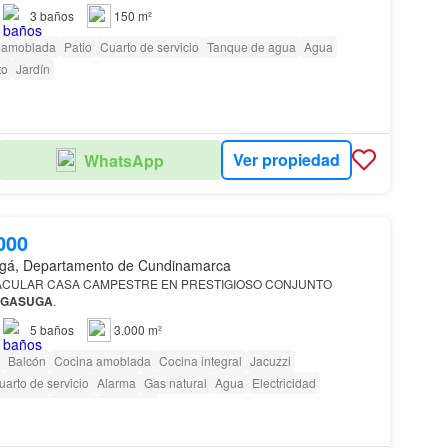
inmueble: Área de lote: 838 m² (lote plano en L) Área constr…
3
baños
150 m²
 amoblada
Patio
Cuarto de servicio
Tanque de agua
Agua
to
Jardín
Ver propiedad
WhatsApp
000
gá, Departamento de Cundinamarca
ACULAR CASA CAMPESTRE EN PRESTIGIOSO CONJUNTO
AGASUGA
.
5
baños
3.000 m²
Balcón
Cocina amoblada
Cocina integral
Jacuzzi
uarto de servicio
Alarma
Gas natural
Agua
Electricidad
 privada
Piscina
Barbecue