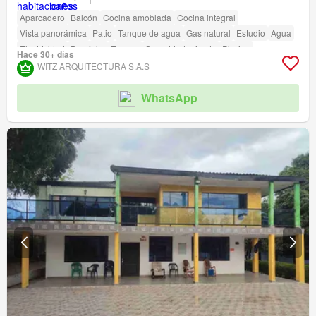
Aparcadero
Balcón
Cocina amoblada
Cocina integral
Vista panorámica
Patio
Tanque de agua
Gas natural
Estudio
Agua
Electricidad
Depósito
Terraza
Seguridad privada
Piscina
Hace 30+ días
Área infantil
Estudio
Jardín
Vigilante
Barbecue
WITZ ARQUITECTURA S.A.S
Acceso para personas con discapacidad
WhatsApp