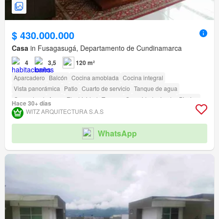
$ 430.000.000
Casa
in Fusagasugá, Departamento de Cundinamarca
4
3,5
120 m²
Aparcadero
Balcón
Cocina amoblada
Cocina integral
Vista panorámica
Patio
Cuarto de servicio
Tanque de agua
Gas natural
Agua
Electricidad
Terraza
Seguridad privada
Piscina
Hace 30+ días
Área infantil
Jardín
Vigilante
Barbecue
WITZ ARQUITECTURA S.A.S
WhatsApp