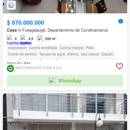
$ 670.000.000
Casa
in Fusagasugá, Departamento de Cundinamarca
5
4,5
200 m²
Aparcadero
Cocina amoblada
Cocina integral
Patio
Cuarto de servicio
Tanque de agua
Alarma
Gas natural
Estudio
Agua
Electricidad
Depósito
Permite mascotas
Seguridad privada
Hace 30+ días
Estudio
Jardín
Vigilante
Barbecue
WITZ ARQUITECTURA S.A.S
Acceso para personas con discapacidad
WhatsApp