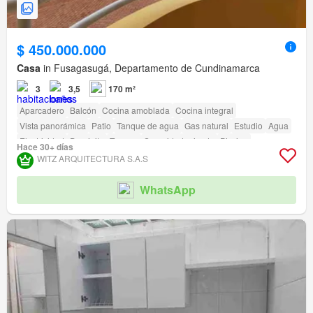
$ 450.000.000
Casa
in Fusagasugá, Departamento de Cundinamarca
3
3,5
170 m²
Aparcadero
Balcón
Cocina amoblada
Cocina integral
Vista panorámica
Patio
Tanque de agua
Gas natural
Estudio
Agua
Electricidad
Depósito
Terraza
Seguridad privada
Piscina
Hace 30+ días
Área infantil
Estudio
Jardín
Vigilante
Barbecue
WITZ ARQUITECTURA S.A.S
Acceso para personas con discapacidad
WhatsApp