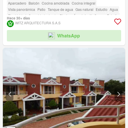
Aparcadero
Balcón
Cocina amoblada
Cocina integral
Vista panorámica
Patio
Tanque de agua
Gas natural
Estudio
Agua
Electricidad
Seguridad privada
Piscina
Área infantil
Sauna
Estudio
Hace 30+ días
Jardín
Vigilante
Barbecue
WITZ ARQUITECTURA S.A.S
WhatsApp