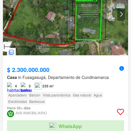
$ 2.300.000.000
Casa
in Fusagasugá, Departamento de Cundinamarca
4
3
235 m²
Aparcadero
Balcón
Vista panorámica
Gas natural
Agua
Electricidad
Barbecue
Hace 30+ días
AVB INMOBILIARIO
WhatsApp