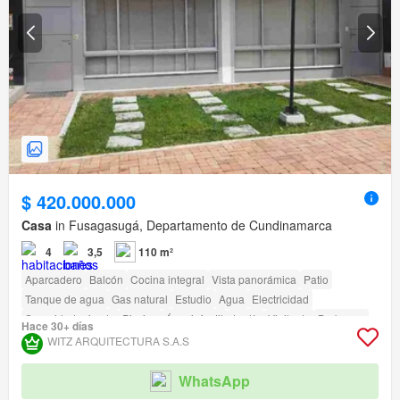
$ 420.000.000
Casa
in Fusagasugá, Departamento de Cundinamarca
4
3,5
110 m²
Aparcadero
Balcón
Cocina integral
Vista panorámica
Patio
Tanque de agua
Gas natural
Estudio
Agua
Electricidad
Seguridad privada
Piscina
Área infantil
Jardín
Vigilante
Barbecue
Hace 30+ días
Acceso para personas con discapacidad
WITZ ARQUITECTURA S.A.S
WhatsApp