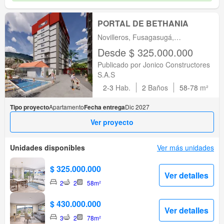
PORTAL DE BETHANIA
Novilleros, Fusagasugá,
Fusagasugá, Cundinamarca
Desde $ 325.000.000
Publicado por Jonico Constructores
S.A.S
2-3
Hab.
2
Baños
58-78
m²
Tipo proyecto
Apartamento
Fecha entrega
Dic 2027
Ver proyecto
Unidades disponibles
Ver más unidades
$ 325.000.000
Ver detalles
2
2
58m²
$ 430.000.000
Ver detalles
3
2
78m²