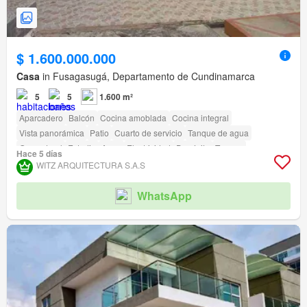
$ 1.600.000.000
Casa
in Fusagasugá, Departamento de Cundinamarca
5
5
1.600 m²
Aparcadero
Balcón
Cocina amoblada
Cocina integral
Vista panorámica
Patio
Cuarto de servicio
Tanque de agua
Gas natural
Estudio
Agua
Electricidad
Depósito
Terraza
Hace 5 días
Seguridad privada
Piscina
Área infantil
Jardín
Vigilante
Barbecue
WITZ ARQUITECTURA S.A.S
Caseta de vigilancia
Acceso para personas con discapacidad
WhatsApp