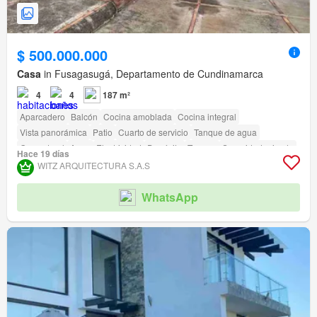
$ 500.000.000
Casa
in Fusagasugá, Departamento de Cundinamarca
4
4
187 m²
Aparcadero
Balcón
Cocina amoblada
Cocina integral
Vista panorámica
Patio
Cuarto de servicio
Tanque de agua
Gas natural
Agua
Electricidad
Depósito
Terraza
Seguridad privada
Hace 19 días
Área infantil
Jardín
Vigilante
Barbecue
WITZ ARQUITECTURA S.A.S
Acceso para personas con discapacidad
WhatsApp