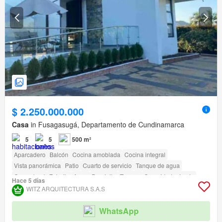
$ 2.250.000.000
Casa
in Fusagasugá, Departamento de Cundinamarca
5
5
500 m²
Aparcadero
Balcón
Cocina amoblada
Cocina integral
Vista panorámica
Patio
Cuarto de servicio
Tanque de agua
Gas natural
Estudio
Agua
Depósito
Terraza
Seguridad privada
Hace 5 días
Piscina
Área infantil
Estudio
Jardín
Vigilante
Barbecue
WITZ ARQUITECTURA S.A.S
Acceso para personas con discapacidad
WhatsApp