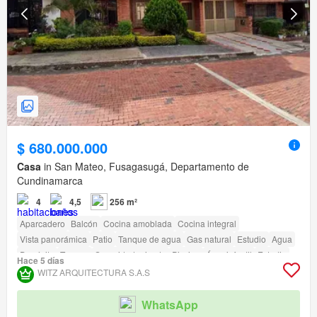
$ 680.000.000
Casa
in San Mateo, Fusagasugá, Departamento de
Cundinamarca
4
4,5
256 m²
Aparcadero
Balcón
Cocina amoblada
Cocina integral
Vista panorámica
Patio
Tanque de agua
Gas natural
Estudio
Agua
Depósito
Terraza
Seguridad privada
Piscina
Área infantil
Estudio
Hace 5 días
Jardín
Vigilante
Barbecue
Acceso para personas con discapacidad
WITZ ARQUITECTURA S.A.S
WhatsApp