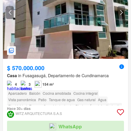
$ 570.000.000
Casa
in Fusagasugá, Departamento de Cundinamarca
4
3
154 m²
Aparcadero
Balcón
Cocina amoblada
Cocina integral
Vista panorámica
Patio
Tanque de agua
Gas natural
Agua
Electricidad
Terraza
Seguridad privada
Piscina
Área infantil
Jardín
Hace 30+ días
Vigilante
Barbecue
WITZ ARQUITECTURA S.A.S
WhatsApp