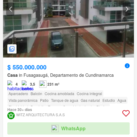
$ 550.000.000
Casa
in Fusagasugá, Departamento de Cundinamarca
4
3,5
231 m²
Aparcadero
Balcón
Cocina amoblada
Cocina integral
Vista panorámica
Patio
Tanque de agua
Gas natural
Estudio
Agua
Electricidad
Depósito
Terraza
Seguridad privada
Piscina
Hace 30+ días
Área infantil
Jardín
Vigilante
Barbecue
WITZ ARQUITECTURA S.A.S
Acceso para personas con discapacidad
WhatsApp