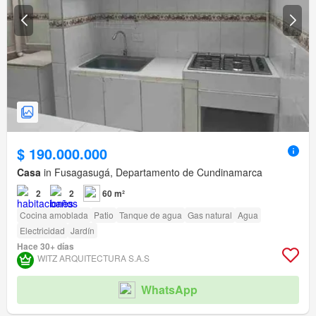
$ 190.000.000
Casa
in Fusagasugá, Departamento de Cundinamarca
2
2
60 m²
Cocina amoblada
Patio
Tanque de agua
Gas natural
Agua
Electricidad
Jardín
Hace 30+ días
WITZ ARQUITECTURA S.A.S
WhatsApp