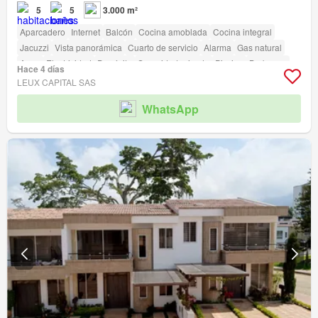
5
5
3.000 m²
Aparcadero
Internet
Balcón
Cocina amoblada
Cocina integral
Jacuzzi
Vista panorámica
Cuarto de servicio
Alarma
Gas natural
Agua
Electricidad
Depósito
Seguridad privada
Piscina
Barbecue
Hace 4 días
LEUX CAPITAL SAS
WhatsApp