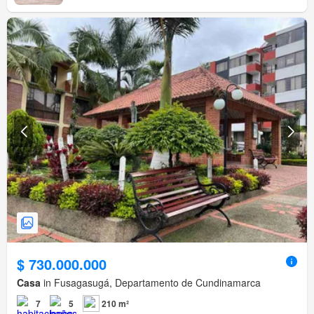
$ 730.000.000
Casa
in Fusagasugá, Departamento de Cundinamarca
7
5
210 m²