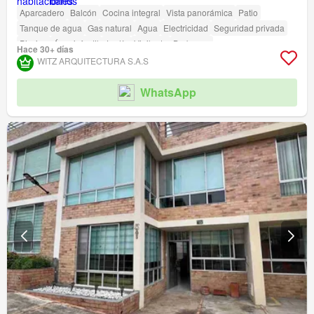
Aparcadero
Balcón
Cocina integral
Vista panorámica
Patio
Tanque de agua
Gas natural
Agua
Electricidad
Seguridad privada
Piscina
Área infantil
Jardín
Vigilante
Barbecue
Hace 30+ días
Acceso para personas con discapacidad
WITZ ARQUITECTURA S.A.S
WhatsApp