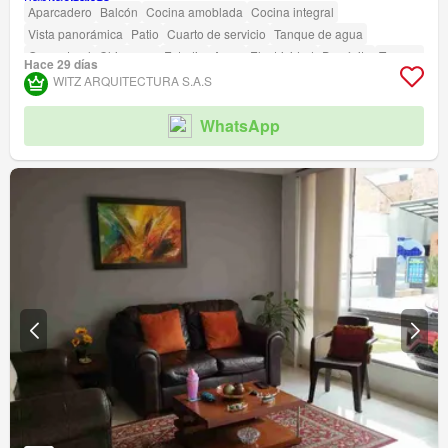
Aparcadero
Balcón
Cocina amoblada
Cocina integral
Vista panorámica
Patio
Cuarto de servicio
Tanque de agua
Gas natural
Chimenea
Estudio
Agua
Electricidad
Depósito
Terraza
Hace 29 días
Seguridad privada
Piscina
Área infantil
Sauna
Estudio
Jardín
WITZ ARQUITECTURA S.A.S
Vigilante
Barbecue
Cancha de tenis
WhatsApp