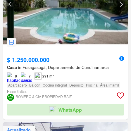
$ 1.250.000.000
Casa
in Fusagasugá, Departamento de Cundinamarca
8
7
291 m²
Aparcadero
Balcón
Cocina integral
Depósito
Piscina
Área infantil
Hace 4 días
ROMERO & CIA PROPIEDAD RAÍ­Z
WhatsApp
Actualizado