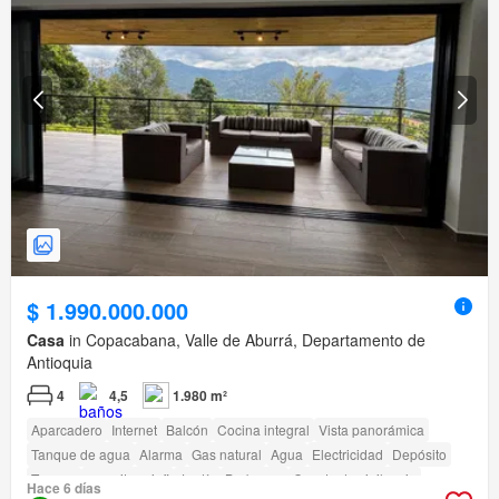
$ 1.990.000.000
Casa
in Copacabana, Valle de Aburrá, Departamento de
Antioquia
4
4,5
1.980 m²
Aparcadero
Internet
Balcón
Cocina integral
Vista panorámica
Tanque de agua
Alarma
Gas natural
Agua
Electricidad
Depósito
Terraza
amenity_wi_fi
Jardín
Barbecue
Caseta de vigilancia
Hace 6 días