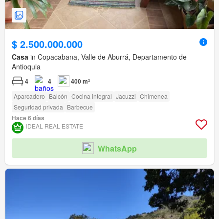
$ 2.500.000.000
Casa
in Copacabana, Valle de Aburrá, Departamento de
Antioquia
4
4
400 m²
Aparcadero
Balcón
Cocina integral
Jacuzzi
Chimenea
Seguridad privada
Barbecue
Hace 6 días
IDEAL REAL ESTATE
WhatsApp