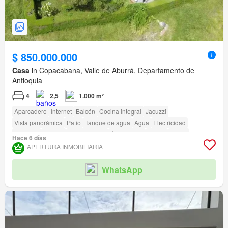
$ 850.000.000
Casa
in Copacabana, Valle de Aburrá, Departamento de
Antioquia
4
2,5
1.000 m²
Aparcadero
Internet
Balcón
Cocina integral
Jacuzzi
Vista panorámica
Patio
Tanque de agua
Agua
Electricidad
Depósito
Terraza
amenity_wi_fi
Área infantil
Sauna
Jardín
Hace 6 días
Barbecue
APERTURA INMOBILIARIA
WhatsApp