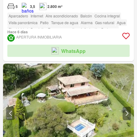
5
3,5
2.800 m²
Aparcadero
Internet
Aire acondicionado
Balcón
Cocina integral
Vista panorámica
Patio
Tanque de agua
Alarma
Gas natural
Agua
Electricidad
Depósito
Terraza
amenity_wi_fi
Jardín
Barbecue
Hace 6 días
Caseta de vigilancia
APERTURA INMOBILIARIA
WhatsApp