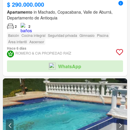
$ 290.000.000
Apartamento
in Machado, Copacabana, Valle de Aburrá,
Departamento de Antioquia
2
2
Balcón
Cocina integral
Seguridad privada
Gimnasio
Piscina
Área infantil
Ascensor
Hace 6 días
ROMERO & CIA PROPIEDAD RAÍ­Z
WhatsApp