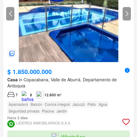
$ 1.850.000.000
Casa
in Copacabana, Valle de Aburrá, Departamento de
Antioquia
7
8
12.800 m²
Aparcadero
Balcón
Cocina integral
Jacuzzi
Patio
Agua
Seguridad privada
Piscina
Jardín
Hace 2 días
LIDERES INMOBILIARIOS S.A.S
WhatsApp