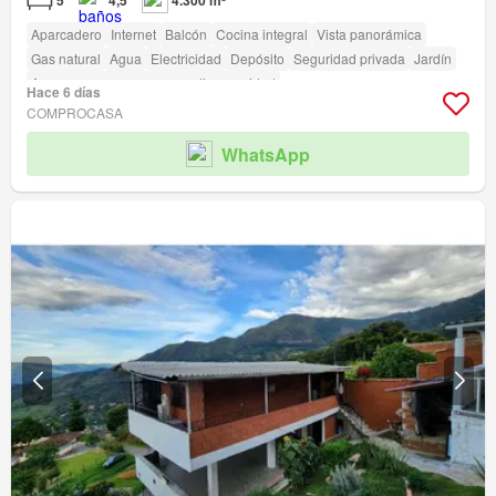
5
4,5
4.300 m²
Aparcadero
Internet
Balcón
Cocina integral
Vista panorámica
Gas natural
Agua
Electricidad
Depósito
Seguridad privada
Jardín
Acceso para personas con discapacidad
Hace 6 días
COMPROCASA
WhatsApp