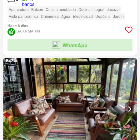
Aparcadero
Balcón
Cocina amoblada
Cocina integral
Jacuzzi
Vista panorámica
Chimenea
Agua
Electricidad
Depósito
Jardín
Barbecue
Hace 6 días
SARA MARÍN
WhatsApp