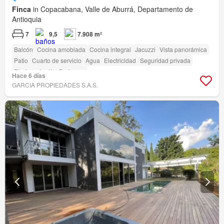
Finca
in Copacabana, Valle de Aburrá, Departamento de
Antioquia
7
9,5
7.908 m²
Balcón
Cocina amoblada
Cocina integral
Jacuzzi
Vista panorámica
Patio
Cuarto de servicio
Agua
Electricidad
Seguridad privada
Piscina
Jardín
Barbecue
Hace 6 días
GARCIA PROPIEDADES S.A.S.