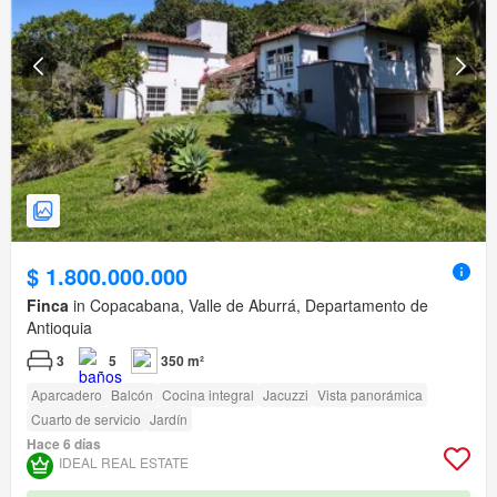
$ 1.800.000.000
Finca
in Copacabana, Valle de Aburrá, Departamento de
Antioquia
3
5
350 m²
Aparcadero
Balcón
Cocina integral
Jacuzzi
Vista panorámica
Cuarto de servicio
Jardín
Hace 6 días
IDEAL REAL ESTATE