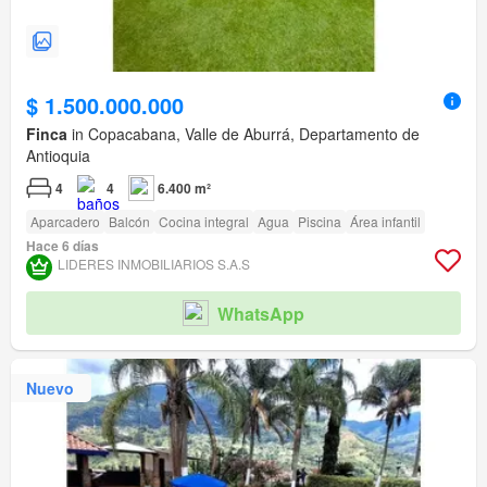
$ 1.500.000.000
Finca
in Copacabana, Valle de Aburrá, Departamento de
Antioquia
4
4
6.400 m²
Aparcadero
Balcón
Cocina integral
Agua
Piscina
Área infantil
Hace 6 días
LIDERES INMOBILIARIOS S.A.S
WhatsApp
Nuevo