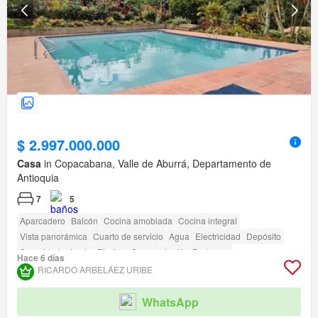
$ 2.997.000.000
Casa
in Copacabana, Valle de Aburrá, Departamento de
Antioquia
7
5
Aparcadero
Balcón
Cocina amoblada
Cocina integral
Vista panorámica
Cuarto de servicio
Agua
Electricidad
Depósito
Seguridad privada
Piscina
Sauna
Jardín
Barbecue
Hace 6 días
RICARDO ARBELÁEZ URIBE
WhatsApp