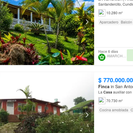
10.280 m²
Aparcadero
Balcón
Hace 6 días
AMARCH SAS 3
$ 770.000.0
Finca
in San Anto
La
Casa
auxiliar con
70.730 m²
Cocina amoblada
C