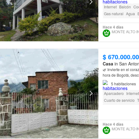
Internet
Balcón
Coc
Gas natural
Agua
E
Piscina
Área infantil
Hace 4 días
$ 670.000.0
Casa
in San Anto
🌿 Invierte en el cor
hora de Bogotá, desc
refugio a una hora d
5
habitaciones
Aparcadero
Internet
Cuarto de servicio
Terraza
amenity_wi_
Acceso para person
Hace 4 días