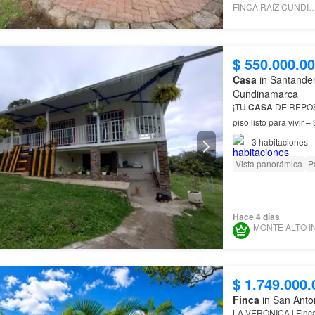
FINCA RAÍZ CUNDIN
$ 550.000.0
Casa
in Santander
Cundinamarca
¡TU
CASA
DE REPOS
piso listo para vivir
remodelar a tu gusto
3
habitaciones
Vista panorámica
P
Hace 4 días
$ 1.749.000.
Finca
in San Anto
LA VERÓNICA | Finca 