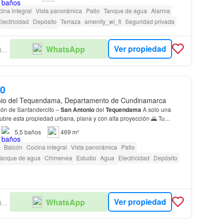
ina integral
Vista panorámica
Patio
Tanque de agua
Alarma
lectricidad
Depósito
Terraza
amenity_wi_fi
Seguridad privada
Vigilante
Barbecue
Ver propiedad
WhatsApp
MONTE ALTO INVERSIONES
00
nio del Tequendama, Departamento de Cundinamarca
azón de Santandercito –
San
Antonio
del
Tequendama
A solo una
ubre esta propiedad urbana, plana y con alta proyección 🌄 Tu
e Bogotá En Santandercito –
San
Antonio
…
5,5
baños
469 m²
Balcón
Cocina integral
Vista panorámica
Patio
Tanque de agua
Chimenea
Estudio
Agua
Electricidad
Depósito
fi
Área infantil
Estudio
Jardín
Barbecue
as con discapacidad
Ver propiedad
WhatsApp
MONTE ALTO INVERSIONES