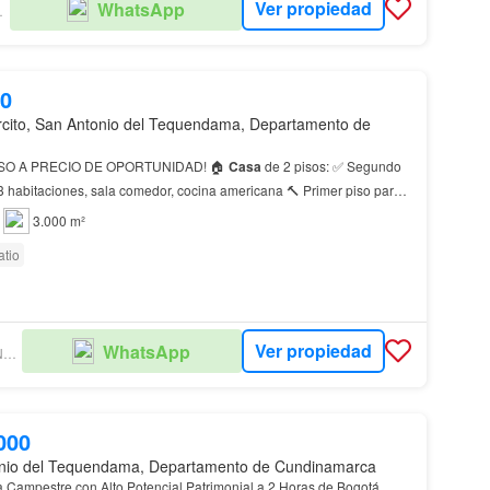
Ver propiedad
WhatsApp
AMARCA
00
cito, San Antonio del Tequendama, Departamento de
O A PRECIO DE OPORTUNIDAD! 🏠
Casa
de 2 pisos: ✅ Segundo
 – 3 habitaciones, sala comedor, cocina americana 🔨 Primer piso para
 🚗 Ingreso…
3.000 m²
atio
Ver propiedad
WhatsApp
MONTE ALTO INVERSIONES
000
nio del Tequendama, Departamento de Cundinamarca
Campestre con Alto Potencial Patrimonial a 2 Horas de Bogotá