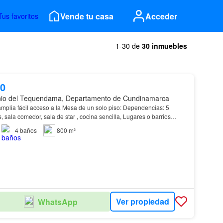
Vende tu casa
Acceder
Tus favoritos
1-30 de
30 inmuebles
00
nio del Tequendama, Departamento de Cundinamarca
amplia fácil acceso a la Mesa de un solo piso: Dependencias: 5
, sala comedor, sala de star , cocina sencilla, Lugares o barrios
n
Antonio
, Pueblo Nuevo, Bella vista…
4
baños
800 m²
Ver propiedad
WhatsApp