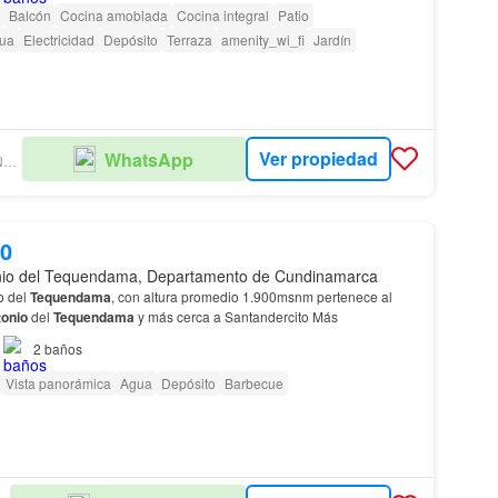
Balcón
Cocina amoblada
Cocina integral
Patio
ua
Electricidad
Depósito
Terraza
amenity_wi_fi
Jardín
Ver propiedad
WhatsApp
MONTE ALTO INVERSIONES
00
nio del Tequendama, Departamento de Cundinamarca
o del
Tequendama
, con altura promedio 1.900msnm pertenece al
onio
del
Tequendama
y más cerca a Santandercito Más
2
baños
Vista panorámica
Agua
Depósito
Barbecue