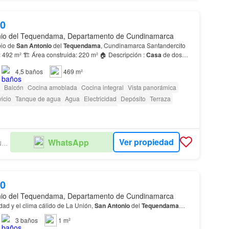
00
nio del Tequendama, Departamento de Cundinamarca
pio de
San
Antonio
del
Tequendama
, Cundinamarca Santandercito
: 492 m² 🏗️ Área construida: 220 m² 🏠 Descripción :
Casa
de dos
aciones, tres baños, antejardín y…
4,5
baños
469 m²
Balcón
Cocina amoblada
Cocina integral
Vista panorámica
icio
Tanque de agua
Agua
Electricidad
Depósito
Terraza
menity_wi_fi
Jardín
Vigilante
Barbecue
as con discapacidad
Ver propiedad
WhatsApp
MONTE ALTO INVERSIONES
00
nio del Tequendama, Departamento de Cundinamarca
idad y el clima cálido de La Unión,
San
Antonio
del
Tequendama
…
3
baños
1 m²