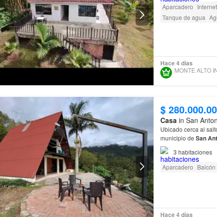
Aparcadero
Internet
Tanque de agua
Ag
Hace 4 días
$ 280.000.0
Casa
in San Anto
Ubicado cerca al salt
municipio de
San
Ant
3
habitaciones
Aparcadero
Balcón
Hace 4 días