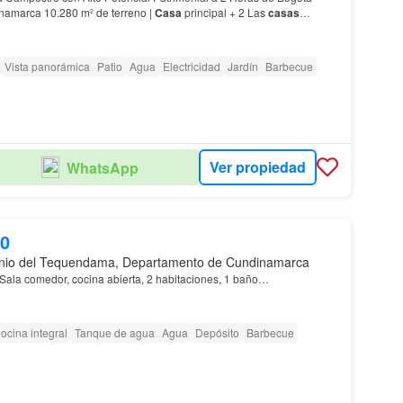
Santandercito, Cundinamarca 10.280 m² de terreno |
Casa
principal + 2 Las
casas
pueden remodelarse. Los acabados pueden actualizarse. Los esp…
Vista panorámica
Patio
Agua
Electricidad
Jardín
Barbecue
Ver propiedad
WhatsApp
00
nio del Tequendama, Departamento de Cundinamarca
 Sala comedor, cocina abierta, 2 habitaciones, 1 baño…
ocina integral
Tanque de agua
Agua
Depósito
Barbecue