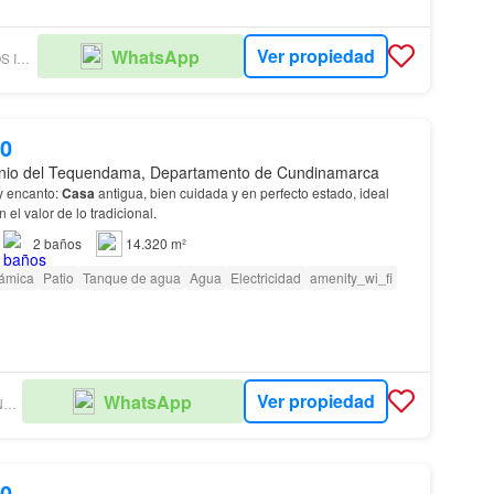
Ver propiedad
WhatsApp
VENTAS Y SERVICIOS INMOBILIARIOS
00
nio del Tequendama, Departamento de Cundinamarca
 y encanto:
Casa
antigua, bien cuidada y en perfecto estado, ideal
el valor de lo tradicional.
2
baños
14.320 m²
rámica
Patio
Tanque de agua
Agua
Electricidad
amenity_wi_fi
Ver propiedad
WhatsApp
MONTE ALTO INVERSIONES
00