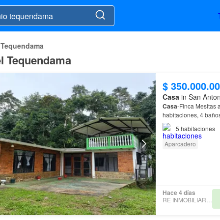
l Tequendama
del Tequendama
$ 350.000.0
Casa
in San Anto
Casa
-Finca Mesitas 
habitaciones, 4 baños
cercanos:Pradilla,
Sa
5
habitaciones
Aparcadero
Hace 4 días
RE INMOBILIARIA SAS