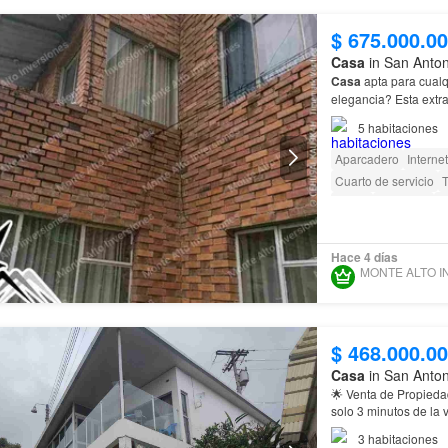
$ 675.000.0
Casa
in San Anto
Casa
apta para cualq
elegancia? Esta extr
amplitud, accesibilid
5
habitaciones
Aparcadero
Internet
Cuarto de servicio
Jardín
Barbecue
A
Hace 4 días
$ 468.000.0
Casa
in San Anto
🌟 Venta de Propiedad en Con
solo 3 minutos de la 
3
habitaciones