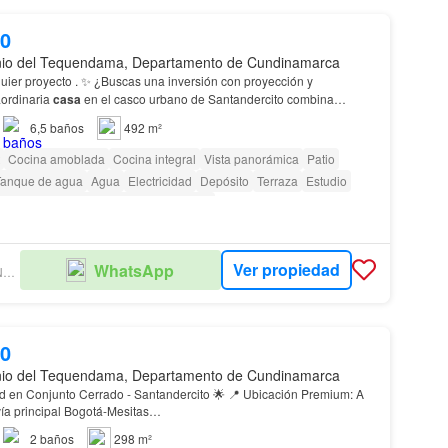
00
nio del Tequendama, Departamento de Cundinamarca
uier proyecto . ✨ ¿Buscas una inversión con proyección y
aordinaria
casa
en el casco urbano de Santandercito combina
ad y entorno natural 🌿 Perfecta para: 🏨 Turis…
6,5
baños
492 m²
Cocina amoblada
Cocina integral
Vista panorámica
Patio
Tanque de agua
Agua
Electricidad
Depósito
Terraza
Estudio
cceso para personas con discapacidad
Ver propiedad
WhatsApp
MONTE ALTO INVERSIONES
00
nio del Tequendama, Departamento de Cundinamarca
junto Cerrado - Santandercito 🌟 📍 Ubicación Premium: A
vía principal Bogotá-Mesitas…
2
baños
298 m²