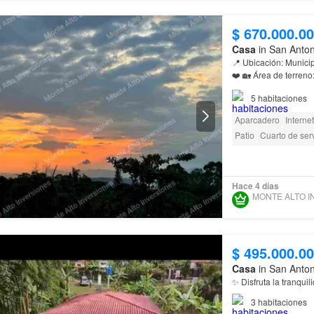
$ 670.000.0
Casa
in San Anto
📍 Ubicación: Munici
❤️ 🏡 Área de terreno
pisos con cinco habit
5
habitaciones
Aparcadero
Internet
Patio
Cuarto de serv
Permite mascotas
a
Acceso para person
Hace 4 días
$ 495.000.0
Casa
in San Anto
✨ Disfruta la tranquil
3
habitaciones