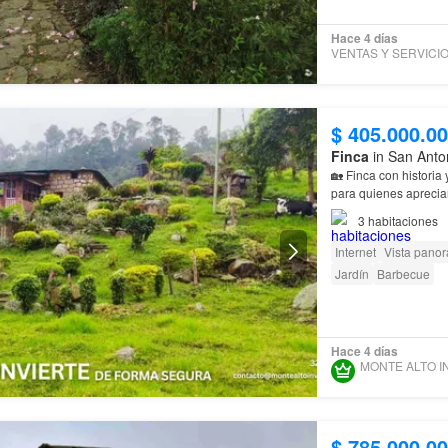
Hace 4 días
$ 405.000.0
Finca
in San Anto
🏡 Finca con historia
para quienes aprecian 
3
habitaciones
Internet
Vista pano
Jardín
Barbecue
Hace 4 días
$ 785.000.0