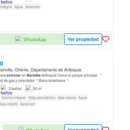
integral
Agua
Ascensor
Ver propiedad
WhatsApp
00
arinilla, Oriente, Departamento de Antioquia
ara
estrenar
en
Marinilla
Antioquia Cerca al parque principal *
red de gas y calentador * Barra americana *
2
baños
50 m²
Cocina integral
Vista panorámica
Gas natural
Agua
Área infantil
Ascensor
Ver propiedad