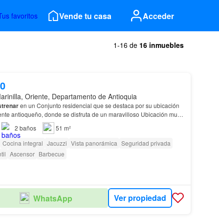
Vende tu casa
Acceder
Tus favoritos
1-16 de
16 inmuebles
00
arinilla, Oriente, Departamento de Antioquia
strenar
en un Conjunto residencial que se destaca por su ubicación
iente antioqueño, donde se disfruta de un maravilloso Ubicación muy
o y
Marinilla
, en un sector se…
2
baños
51 m²
Cocina integral
Jacuzzi
Vista panorámica
Seguridad privada
til
Ascensor
Barbecue
Ver propiedad
WhatsApp