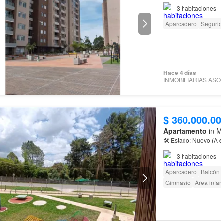
naturaleza y bienest
3
habitaciones
Aparcadero
Seguri
Hace 4 días
$ 360.000.0
Apartamento
in M
🛠 Estado: Nuevo (A
3
habitaciones
Aparcadero
Balcón
Gimnasio
Área infan