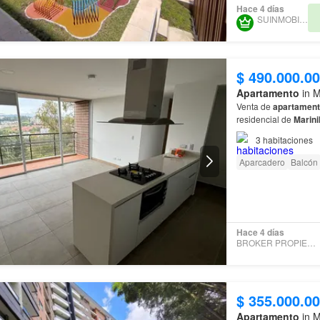
Hace 4 días
SUINMOBILIARIA
$ 490.000.0
Apartamento
in M
Venta de
apartamen
residencial de
Marinil
3
habitaciones
Aparcadero
Balcón
Hace 4 días
BROKER PROPIEDAD RAIZ
$ 355.000.0
Apartamento
in M