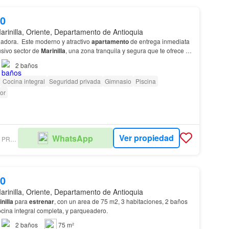
00
arinilla, Oriente, Departamento de Antioquia
liadora. Este moderno y atractivo
apartamento
de entrega inmediata
usivo sector de
Marinilla
, una zona tranquila y segura que te ofrece lo
2
baños
Cocina integral
Seguridad privada
Gimnasio
Piscina
or
Ver propiedad
WhatsApp
ROMERO & CIA PROPIEDAD RAÍ­Z
00
arinilla, Oriente, Departamento de Antioquia
nilla
para
estrenar
, con un area de 75 m2, 3 habitaciones, 2 baños
ocina integral completa, y parqueadero.
2
baños
75 m²