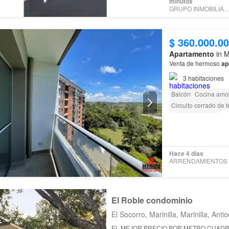
minutos
GRUPO INMOBILIARIO S
$ 360.000.0
Apartamento
in M
Venta de hermoso
ap
3
habitaciones
Balcón
Cocina amo
Circuito cerrado de t
Cancha de tenis
Hace 4 días
El Roble condominio
El Socorro, Marinilla, Marinilla, Anti
EL MEJOR PRECIO POR METRO CUADR