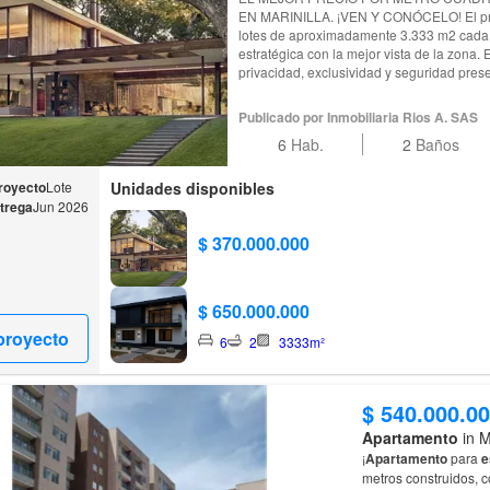
EN MARINILLA. ¡VEN Y CONÓCELO! El proyecto esta compuesto por 6
lotes de aproximadamente 3.333 m2 cada
estratégica con la mejor vista de la zona. Este concepto moderno integra
privacidad, exclusividad y seguridad pre
donde podrás construir la casa de tus su
mucho mas. Ubicado a tan solo 7 minutos del municipio de Marinilla,
Publicado por Inmobiliaria Rios A. SAS
Antioquia, en una zona que combina la tr
6
Hab.
2
Baños
cercanía y comodidad de la vida urbana. Permitiendo un fácil acceso a
vías principales y conectando rápidament
centros educativos, supermercados y lugares de r
royecto
Lote
Unidades disponibles
de construcción de casa
trega
Jun 2026
$ 370.000.000
$ 650.000.000
proyecto
6
2
3333m²
$ 540.000.0
Apartamento
in M
¡
Apartamento
para
e
metros construidos, con parquead