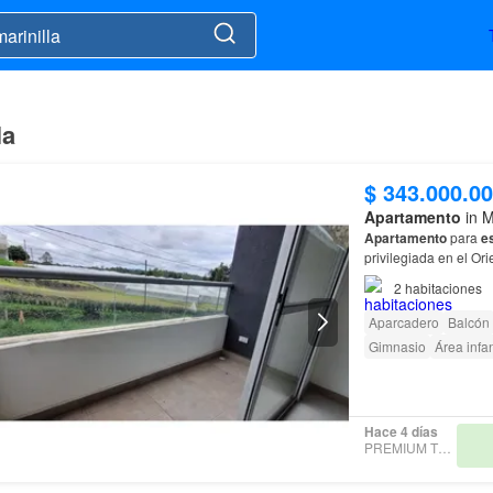
la
$ 343.000.0
Apartamento
in M
Apartamento
para
e
privilegiada en el Or
central entre Rionegr
2
habitaciones
Aparcadero
Balcón
Gimnasio
Área infan
Hace 4 días
PREMIUM TERRA