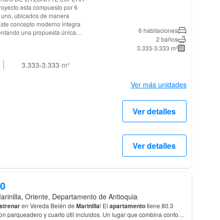
 uno, ubicados de manera
6 habitaciones
sentando una propuesta única
2 baños
eños, rodeada de zonas verdes y
3.333-3.333 m²
anquilidad del campo con la
3.333-3.333
m²
e con servicios esenciales como,
ecreación. Con opción
Ver más unidades
Ver detalles
Ver detalles
00
arinilla, Oriente, Departamento de Antioquia
strenar
en Vereda Belén de
Marinilla
! El
apartamento
tiene 80.3
ero y cuarto útil incluidos. Un lugar que combina confort,