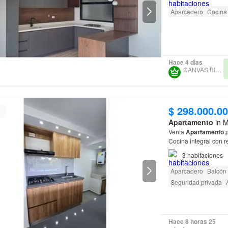
Aparcadero
Cocina 
Hace 4 días
CANVAS BIEN RAIZ
$ 298.000.0
Apartamento
in M
Venta
Apartamento
p
Cocina integral con 
3
habitaciones
Aparcadero
Balcón
Seguridad privada
Hace 8 horas 25