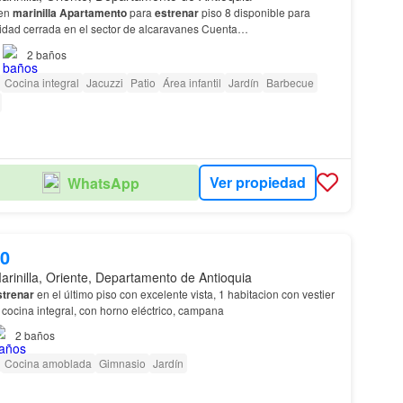
en
marinilla
Apartamento
para
estrenar
piso 8 disponible para
unidad cerrada en el sector de alcaravanes Cuenta…
2
baños
Cocina integral
Jacuzzi
Patio
Área infantil
Jardín
Barbecue
Ver propiedad
WhatsApp
00
arinilla, Oriente, Departamento de Antioquia
strenar
en el último piso con excelente vista, 1 habitacion con vestier
 cocina integral, con horno eléctrico, campana
2
baños
Cocina amoblada
Gimnasio
Jardín