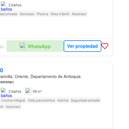
ar.…
2
baños
dad privada
Gimnasio
Piscina
Área infantil
Ascensor
Ver propiedad
WhatsApp
INMOBILIARIAS ASOCIADAS- INSA
00
arinilla, Oriente, Departamento de Antioquia
estrenar
)
2
baños
59 m²
Cocina integral
Vista panorámica
Alarma
Seguridad privada
til
Ascensor