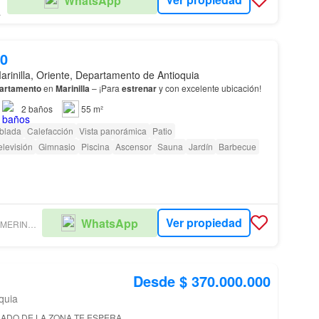
WhatsApp
ALEM
00
arinilla, Oriente, Departamento de Antioquia
artamento
en
Marinilla
– ¡Para
estrenar
y con excelente ubicación!
2
baños
55 m²
blada
Calefacción
Vista panorámica
Patio
elevisión
Gimnasio
Piscina
Ascensor
Sauna
Jardín
Barbecue
Ver propiedad
WhatsApp
ARRENDAMIENTOS MERINO HERMANOS S.A.S.
Desde $ 370.000.000
oquia
ADO DE LA ZONA TE ESPERA