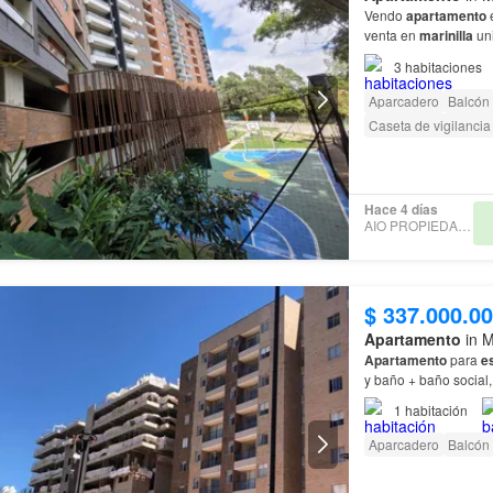
Vendo
apartamento
venta en
marinilla
3
habitaciones
Aparcadero
Balcón
Caseta de vigilancia
Hace 4 días
AIO PROPIEDAD RAIZ
$ 337.000.0
Apartamento
in M
Apartamento
para
e
y baño + baño social,
1
habitación
Aparcadero
Balcón