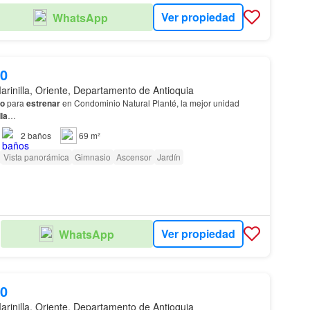
Ver propiedad
WhatsApp
00
arinilla, Oriente, Departamento de Antioquia
to
para
estrenar
en Condominio Natural Planté, la mejor unidad
la
…
2
baños
69 m²
Vista panorámica
Gimnasio
Ascensor
Jardín
Ver propiedad
WhatsApp
00
arinilla, Oriente, Departamento de Antioquia