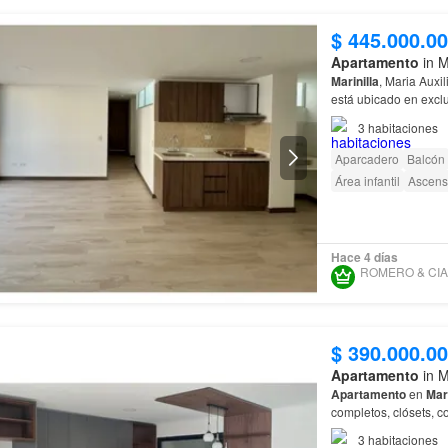
$ 445.000.0
Apartamento
in M
Marinilla
, Maria Auxi
está ubicado en excl
mejor…
3
habitaciones
Aparcadero
Balcón
Área infantil
Ascens
Hace 4 días
$ 390.000.0
Apartamento
in M
Apartamento
en
Mari
completos, clósets, c
3
habitaciones