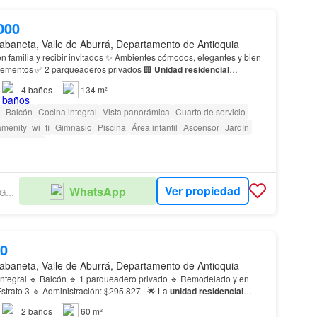
000
abaneta, Valle de Aburrá, Departamento de Antioquia
en familia y recibir invitados ✨ Ambientes cómodos, elegantes y bien
distribuidos 🚗 Complementos ✅ 2 parqueaderos privados 🏢
Unidad
residencial
iscina 💪 Gimnasio dotado 🎉 Salón social…
4
baños
134 m²
Balcón
Cocina integral
Vista panorámica
Cuarto de servicio
amenity_wi_fi
Gimnasio
Piscina
Área infantil
Ascensor
Jardín
 vigilancia
Ver propiedad
WhatsApp
DIANA LUCÍA AGUDELO MESA
00
abaneta, Valle de Aburrá, Departamento de Antioquia
integral 🔹 Balcón 🔹 1 parqueadero privado 🔹 Remodelado y en
excelente estado 🔹 Estrato 3 🔹 Administración: $295.827 🌟 La
unidad
residencial
na ✅ Gimnasio ✅ Salón social ✅ Juego…
2
baños
60 m²