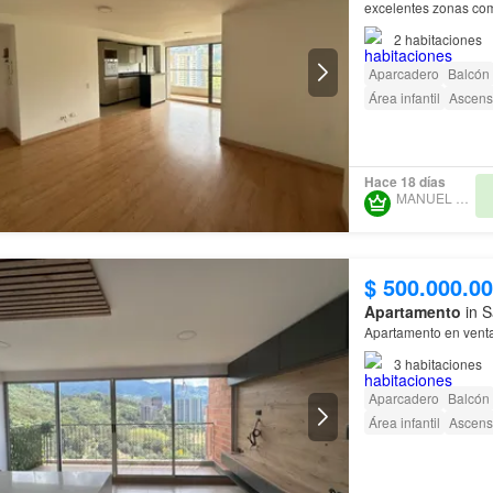
excelentes zonas comu
residencial
dispone d
2
habitaciones
Aparcadero
Balcón
Área infantil
Ascens
Hace 18 días
MANUEL ROCHA
$ 500.000.0
Apartamento
in S
Apartamento en vent
3
habitaciones
Aparcadero
Balcón
Área infantil
Ascens