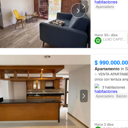
Aparcadero
Hace 30+ días
LUXO CAPITAL S.A.S.
$ 990.000.0
Apartamento
in S
✨ VENTA APARTAM
único con terraza amp
en una excelente
uni
3
habitaciones
Aparcadero
Balcón
Hace 3 días