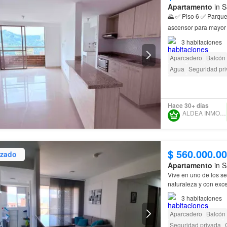
Apartamento
in S
🌄 ✅ Piso 6 ✅ Parquea
residencial
con excel
3
habitaciones
Aparcadero
Balcón
Agua
Seguridad pr
Barbecue
Caseta de
Hace 30+ días
ALDEA INMOBILIARIA
$ 560.000.0
izado
Apartamento
in S
Vive en uno de los se
naturaleza y con exce
completa
unidad
resi
3
habitaciones
Aparcadero
Balcón
Seguridad privada