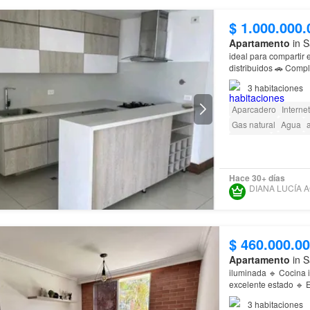
$ 1.000.000.
Apartamento
in S
ideal para compartir 
completa 🏊 P
3
habitaciones
Aparcadero
Internet
Gas natural
Agua
Barbecue
Caseta de
Hace 30+ días
$ 460.000.0
Apartamento
in S
iluminada 🔹 Cocina 
cuenta con: ✅ Pisci
3
habitaciones