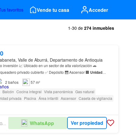
Vende tu casa
Acceder
Tus favoritos
1-30 de
274 inmuebles
00
abaneta, Valle de Aburrá, Departamento de Antioquia
 inversión 📈 Ubicado en un sector de alta valorización 🚗
Complementos ✅ Parqueadero privado cubierto ✅ Depósito 🛗 Ascensor 🏢
Unidad
completa 🏊 Piscina 🛡️ Portería y vigilancia 🚘 Pa…
2
baños
57 m²
Balcón
Cocina integral
Vista panorámica
Gas natural
idad privada
Piscina
Área infantil
Ascensor
Caseta de vigilancia
Ver propiedad
WhatsApp
DIANA LUCÍA AGUDELO MESA