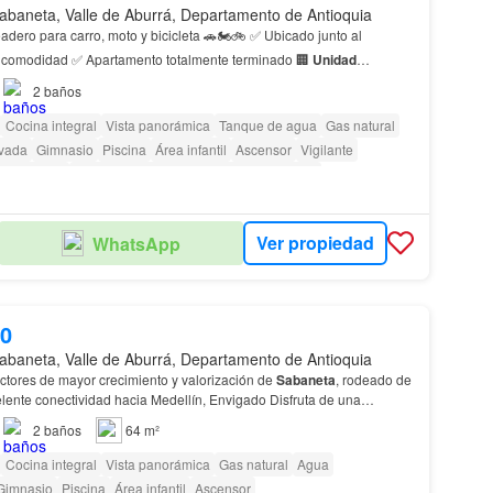
abaneta, Valle de Aburrá, Departamento de Antioquia
dero para carro, moto y bicicleta 🚗🏍️🚲 ✅ Ubicado junto al
ascensor para mayor comodidad ✅ Apartamento totalmente terminado 🏢
Unidad
ente ubicación y fácil acceso a transporte, co…
2
baños
Cocina integral
Vista panorámica
Tanque de agua
Gas natural
ivada
Gimnasio
Piscina
Área infantil
Ascensor
Vigilante
 vigilancia
Acceso para personas con discapacidad
Ver propiedad
WhatsApp
00
abaneta, Valle de Aburrá, Departamento de Antioquia
ctores de mayor crecimiento y valorización de
Sabaneta
, rodeado de
lente conectividad hacia Medellín, Envigado Disfruta de una
dencial
con portería y vigilancia 24…
2
baños
64 m²
Cocina integral
Vista panorámica
Gas natural
Agua
Gimnasio
Piscina
Área infantil
Ascensor