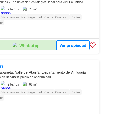
nes y una ubicación estratégica, ideal para vivir La
unidad
e piscina, gimnasio, salón social, ascenso…
2
baños
74 m²
Vista panorámica
Seguridad privada
Gimnasio
Piscina
or
Ver propiedad
WhatsApp
00
abaneta, Valle de Aburrá, Departamento de Antioquia
a en
Sabaneta
precio de oportunidad…
2
baños
68 m²
Vista panorámica
Seguridad privada
Gimnasio
Piscina
or