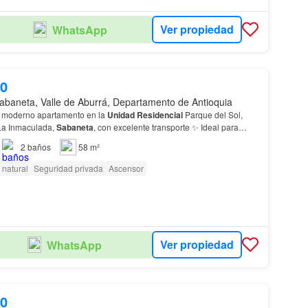
Ver propiedad
WhatsApp
00
abaneta, Valle de Aburrá, Departamento de Antioquia
 moderno apartamento en la
Unidad
Residencial
Parque del Sol,
 La Inmaculada,
Sabaneta
, con excelente transporte ✨ Ideal para
 en uno de los sectores con mayor crecim…
2
baños
58 m²
 natural
Seguridad privada
Ascensor
Ver propiedad
WhatsApp
00