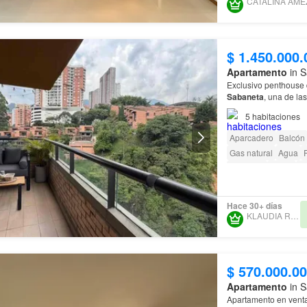
$ 1.450.000.
Apartamento
in S
Exclusivo penthouse 
Sabaneta
, una de la
residencial
ofrece vig
5
habitaciones
Aparcadero
Balcón
Gas natural
Agua
Ascensor
Jardín
Vi
Acceso para person
Hace 30+ días
KLAUDIA RENDON
$ 570.000.0
Apartamento
in S
Apartamento en vent