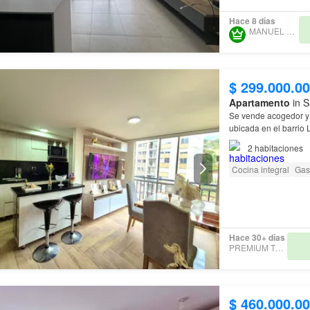
Hace 8 días
MANUEL ROCHA
$ 299.000.0
Apartamento
in S
Se vende acogedor y
ubicada en el barrio
vivienda o inversión
2
habitaciones
Cocina integral
Gas
Hace 30+ días
PREMIUM TERRA
$ 460.000.0