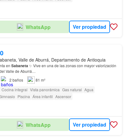
Ver propiedad
WhatsApp
00
abaneta, Valle de Aburrá, Departamento de Antioquia
nta en
Sabaneta
✨ Vive en una de las zonas con mayor valorización
 del Valle de Aburrá…
2
baños
81 m²
Cocina integral
Vista panorámica
Gas natural
Agua
Gimnasio
Piscina
Área infantil
Ascensor
Ver propiedad
WhatsApp