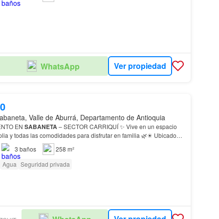
Ver propiedad
WhatsApp
00
abaneta, Valle de Aburrá, Departamento de Antioquia
ENTO EN
SABANETA
– SECTOR CARRIQUÍ ✨ Vive en un espacio
lia y todas las comodidades para disfrutar en familia 🌿☀ Ubicado
dad
residencial
en
Sabaneta
, sector tranquilo…
3
baños
258 m²
Agua
Seguridad privada
Ver propiedad