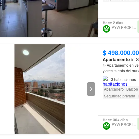
Hace 2 días
PYW PROPIEDADES
$ 498.000.0
Apartamento
in S
✨ Apartamento en ve
y crecimiento del sur
3
habitaciones
Aparcadero
Balcón
Seguridad privada
Hace 30+ días
PYW PROPIEDADES