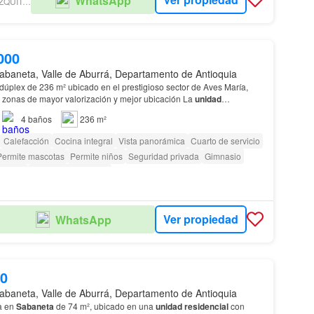
WhatsApp
CATALINA AMEZQUITA INMOBILIARIA
000
abaneta, Valle de Aburrá, Departamento de Antioquia
dúplex de 236 m² ubicado en el prestigioso sector de Aves María,
s zonas de mayor valorización y mejor ubicación La
unidad
ilancia y portería 24/7, piscina, gimnasi…
4
baños
236 m²
Calefacción
Cocina integral
Vista panorámica
Cuarto de servicio
Permite mascotas
Permite niños
Seguridad privada
Gimnasio
gilante
Caseta de vigilancia
as con discapacidad
Ver propiedad
WhatsApp
00
abaneta, Valle de Aburrá, Departamento de Antioquia
a en
Sabaneta
de 74 m², ubicado en una
unidad
residencial
con