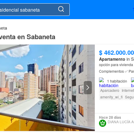
eta
 venta en Sabaneta
$ 462.000.0
Apartamento
in S
opción para vivienda o
residencial
1
habitación
Aparcadero
Internet
amenity_wi_fi
Segur
Hace 28 días