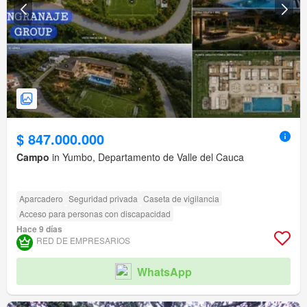
$ 847.000.000
Campo
in Yumbo, Departamento de Valle del Cauca
Aparcadero
Seguridad privada
Caseta de vigilancia
Acceso para personas con discapacidad
Hace 9 días
RED DE EMPRESARIOS
WhatsApp