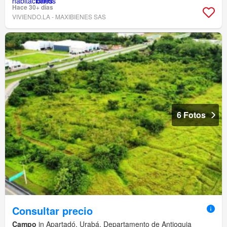
Hace 30+ días
VIVIENDO.LA - MAXIBIENES SAS
6 Fotos
Consultar precio
Campo
in Apartadó, Urabá, Departamento de Antioquia