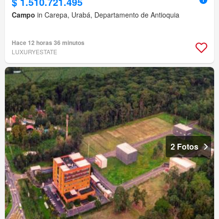
$ 1.510.721.495
Campo
in Carepa, Urabá, Departamento de Antioquia
Hace 12 horas 36 minutos
LUXURYESTATE
2 Fotos